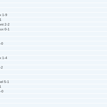
ux
1-9
1
nt
2-2
aux
0-1
-0
ux
1-4
-2
hel
5-1
1
-0