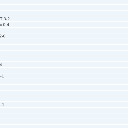
TT
3-2
ux
0-4
2-6
4
-1
2
3-1