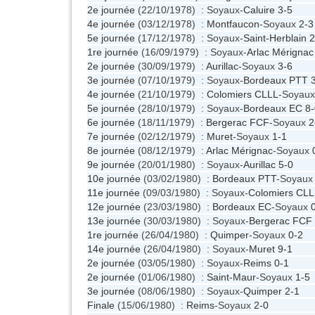
2e journée
(22/10/1978) : Soyaux-
Caluire
3-5
4e journée
(03/12/1978) :
Montfaucon
-Soyaux
2-3
5e journée
(17/12/1978) : Soyaux-
Saint-Herblain
2
1re journée
(16/09/1979) : Soyaux-
Arlac Mérignac
2e journée
(30/09/1979) :
Aurillac
-Soyaux
3-6
3e journée
(07/10/1979) : Soyaux-
Bordeaux PTT
4e journée
(21/10/1979) :
Colomiers CLLL
-Soyau
5e journée
(28/10/1979) : Soyaux-
Bordeaux EC
8-
6e journée
(18/11/1979) :
Bergerac FCF
-Soyaux
2
7e journée
(02/12/1979) :
Muret
-Soyaux
1-1
8e journée
(08/12/1979) :
Arlac Mérignac
-Soyaux
9e journée
(20/01/1980) : Soyaux-
Aurillac
5-0
10e journée
(03/02/1980) :
Bordeaux PTT
-Soyau
11e journée
(09/03/1980) : Soyaux-
Colomiers CLL
12e journée
(23/03/1980) :
Bordeaux EC
-Soyaux
13e journée
(30/03/1980) : Soyaux-
Bergerac FCF
1re journée
(26/04/1980) :
Quimper
-Soyaux
0-2
14e journée
(26/04/1980) : Soyaux-
Muret
9-1
2e journée
(03/05/1980) : Soyaux-
Reims
0-1
2e journée
(01/06/1980) :
Saint-Maur
-Soyaux
1-5
3e journée
(08/06/1980) : Soyaux-
Quimper
2-1
Finale
(15/06/1980) :
Reims
-Soyaux
2-0