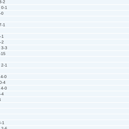
3-2
x
0-1
-0
7-1
-1
-2
3-3
-15
x
2-1
4-0
0-4
4-0
-4
4
3-1
x
2-6