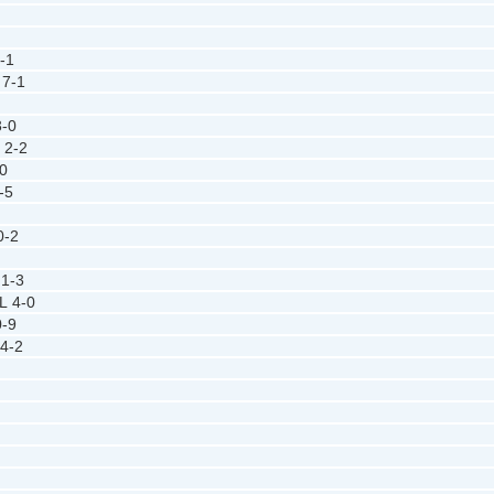
-1
7-1
3-0
x
2-2
0
-5
0-2
x
1-3
L
4-0
0-9
4-2