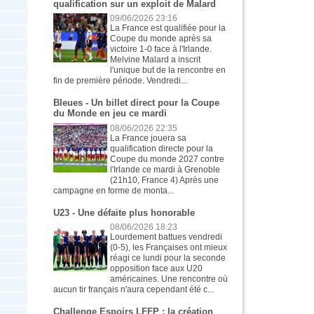
qualification sur un exploit de Malard
09/06/2026 23:16
La France est qualifiée pour la
Coupe du monde après sa
victoire 1-0 face à l'Irlande.
Melvine Malard a inscrit
l'unique but de la rencontre en
fin de première période. Vendredi...
Bleues - Un billet direct pour la Coupe
du Monde en jeu ce mardi
08/06/2026 22:35
La France jouera sa
qualification directe pour la
Coupe du monde 2027 contre
l'Irlande ce mardi à Grenoble
(21h10, France 4) Après une
campagne en forme de monta...
U23 - Une défaite plus honorable
08/06/2026 18:23
Lourdement battues vendredi
(0-5), les Françaises ont mieux
réagi ce lundi pour la seconde
opposition face aux U20
américaines. Une rencontre où
aucun tir français n'aura cependant été c...
Challenge Espoirs LFFP : la création