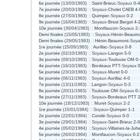
6e journée
(13/03/1983) :
Saint-Brieuc
-Soyaux
0-4
7e journée
(20/03/1983) : Soyaux-
Cholet CAEB
4-
8e journée
(27/03/1983) :
Quimper
-Soyaux
0-2
9e journée
(16/04/1983) : Soyaux-
Brest Bergot
4-
10e journée
(30/04/1983) :
Montfaucon
-Soyaux
2-
Demi finales
(15/05/1983) : Soyaux-
Hénin-Beaumo
Demi finales
(29/05/1983) :
Hénin-Beaumont
-Soy
1re journée
(25/09/1983) :
Aurillac
-Soyaux
0-8
2e journée
(02/10/1983) : Soyaux-
Langon
5-0
3e journée
(09/10/1983) : Soyaux-
Toulouse OM
0-
4e journée
(16/10/1983) :
Bordeaux PTT
-Soyaux
0
5e journée
(23/10/1983) : Soyaux-
Muret
0-0
6e journée
(06/11/1983) : Soyaux-
Aurillac
4-0
7e journée
(13/11/1983) :
Langon
-Soyaux
0-3
8e journée
(20/11/1983) :
Toulouse OM
-Soyaux
0-
9e journée
(27/11/1983) : Soyaux-
Bordeaux PTT
2
10e journée
(18/12/1983) :
Muret
-Soyaux
2-2
1re journée
(15/01/1984) : Soyaux-
Quimper
1-1
2e journée
(22/01/1984) :
Condé
-Soyaux
0-0
3e journée
(29/01/1984) : Soyaux-
Saint-Brieuc
2-0
4e journée
(05/02/1984) : Soyaux-
Villaines-la-Juhe
5e journée
(26/02/1984) :
Montfaucon
-Soyaux
0-2