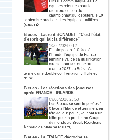
Futsal a communiqué les 12
équipes retenues pour la
première édition du
championnat qui débutera le 19
septembre prochain. Les équipes qualifiées
(sous r�...
Bleues - Laurent BONADEI : "C'est l'état
d'esprit qui fait la différence"
10/06/2026 0:12
En s'imposant 1-0 face à
l'Irlande, l'équipe de France
féminine valide sa qualification
directe pour la Coupe du
monde 2027 au Brésil. Au
terme d'une double confrontation difficile et
d'une...
Bleues - Les réactions des joueuses
après FRANCE - IRLANDE
09/06/2026 23:53
Les Bleues se sont imposées 1-
0 face à l'Irlande et terminent en
tête de leur poule, validant leur
billet pour la prochaine Coupe
du monde au Brésil. Réactions
à chaud de Melvine Malard, ...
Bleues - La FRANCE décroche sa