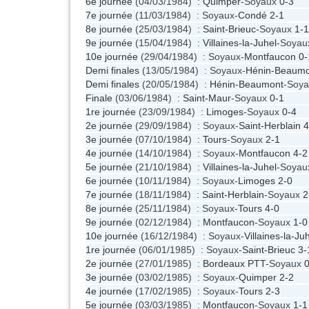
6e journée
(04/03/1984) :
Quimper
-Soyaux
0-3
7e journée
(11/03/1984) : Soyaux-
Condé
2-1
8e journée
(25/03/1984) :
Saint-Brieuc
-Soyaux
1-1
9e journée
(15/04/1984) :
Villaines-la-Juhel
-Soya
10e journée
(29/04/1984) : Soyaux-
Montfaucon
0-
Demi finales
(13/05/1984) : Soyaux-
Hénin-Beaumo
Demi finales
(20/05/1984) :
Hénin-Beaumont
-Soy
Finale
(03/06/1984) :
Saint-Maur
-Soyaux
0-1
1re journée
(23/09/1984) :
Limoges
-Soyaux
0-4
2e journée
(29/09/1984) : Soyaux-
Saint-Herblain
4
3e journée
(07/10/1984) :
Tours
-Soyaux
2-1
4e journée
(14/10/1984) : Soyaux-
Montfaucon
4-2
5e journée
(21/10/1984) :
Villaines-la-Juhel
-Soya
6e journée
(10/11/1984) : Soyaux-
Limoges
2-0
7e journée
(18/11/1984) :
Saint-Herblain
-Soyaux
2
8e journée
(25/11/1984) : Soyaux-
Tours
4-0
9e journée
(02/12/1984) :
Montfaucon
-Soyaux
1-0
10e journée
(16/12/1984) : Soyaux-
Villaines-la-Ju
1re journée
(06/01/1985) : Soyaux-
Saint-Brieuc
3-
2e journée
(27/01/1985) :
Bordeaux PTT
-Soyaux
0
3e journée
(03/02/1985) : Soyaux-
Quimper
2-2
4e journée
(17/02/1985) : Soyaux-
Tours
2-3
5e journée
(03/03/1985) :
Montfaucon
-Soyaux
1-1