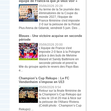
équipe de France-là que je veux voir »
05/06/2026 20:28
Au terme de la 5e journée des
éliminatoires de la Coupe du
monde 2027, l'équipe de
France féminine s'est imposée
2-0 sur la pelouse de la Polsat
Plus Arena de Gdansk, vendredi 5 juin. Des ...
Bleues - Une victoire acquise en seconde
période
05/06/2026 20:00
L'équipe de France s'est
imposée 2-0 face à la Pologne
grâce à des buts de Melvine
Malard et Sandy Baltimore en
seconde période et prend la
tête du groupe après le revers des Pays-Bas
e...
Champion’s Cup Rekupo : Le FC
Vendenheim s'impose en U13
05/06/2026 9:54
Retour sur la finale féminine de
la Champion’s Cup Rekupo qui
a lieu le 19 et 20 mai à Nice sur
la pelouse de l'Allianz Riviera.
(Crédit photo : Champion’s Cup
Rekupo) ...