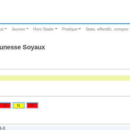
al
Jeunes
Hors Stade
Pratique
Stats, effectifs, compos
eunesse Soyaux
D
N
D
4-0