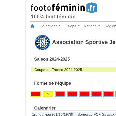
Sélections
Europe
National
Région
Association Sportive J
Saison 2024-2025
Coupe de France 2024-2025
Forme de l'équipe
D
N
D
D
D
D
D
Calendrier
1re journée
(01/10/1978) :
Bergerac FCF
-Soyaux