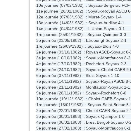
10e journée
(07/02/1982) : Soyaux-
Bergerac FCF
11e journée
(28/02/1982) : Soyaux-
Royan ASCB
6
12e journée
(07/03/1982) :
Muret
-Soyaux
1-4
13e journée
(14/03/1982) : Soyaux-
Aurillac
4-1
14e journée
(04/04/1982) :
L'Union
-Soyaux
0-1
1re journée
(25/04/1982) : Soyaux-
Quimper
3-0
3e journée
(23/05/1982) :
Etroeungt
-Soyaux
2-1
1re journée
(26/09/1982) : Soyaux-
Blois
4-0
2e journée
(03/10/1982) :
Royan ASCB
-Soyaux
0-
3e journée
(10/10/1982) : Soyaux-
Montfaucon
8-2
4e journée
(17/10/1982) :
Rochefort
-Soyaux
2-3
5e journée
(24/10/1982) : Soyaux-
Cholet CAEB
9-
6e journée
(07/11/1982) :
Blois
-Soyaux
1-10
7e journée
(14/11/1982) : Soyaux-
Royan ASCB
8-
8e journée
(21/11/1982) :
Montfaucon
-Soyaux
1-1
9e journée
(28/11/1982) : Soyaux-
Rochefort
6-0
10e journée
(19/12/1982) :
Cholet CAEB
-Soyaux
1
1re journée
(16/01/1983) : Soyaux-
Saint-Brieuc
5-
2e journée
(22/01/1983) :
Cholet CAEB
-Soyaux
2-
3e journée
(30/01/1983) : Soyaux-
Quimper
1-0
4e journée
(06/02/1983) :
Brest Bergot
-Soyaux
0-
5e journée
(27/02/1983) : Soyaux-
Montfaucon
6-1