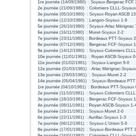
1re journée
(14/09/1980) : Soyaux-
Bergerac FCF
2e journée
(21/09/1980) :
Colomiers CLLL
-Soyau
3e journée
(05/10/1980) : Soyaux-
Royan ASCB
13
4e journée
(12/10/1980) :
Langon
-Soyaux
1-9
5e journée
(26/10/1980) : Soyaux-
Arlac Mérignac
6e journée
(16/11/1980) :
Muret
-Soyaux
2-2
7e journée
(23/11/1980) :
Bordeaux PTT
-Soyaux
2
8e journée
(07/12/1980) :
Bergerac FCF
-Soyaux
1
9e journée
(14/12/1980) : Soyaux-
Colomiers CLLL
10e journée
(11/01/1981) :
Royan ASCB
-Soyaux
0
11e journée
(01/02/1981) : Soyaux-
Langon
9-0
12e journée
(01/03/1981) :
Arlac Mérignac
-Soyau
13e journée
(29/03/1981) : Soyaux-
Muret
2-2
14e journée
(05/04/1981) : Soyaux-
Bordeaux PTT
1re journée
(04/10/1981) :
Bordeaux PTT
-Soyaux
2e journée
(11/10/1981) : Soyaux-
Colomiers CLLL
3e journée
(18/10/1981) :
Bergerac FCF
-Soyaux
1
4e journée
(08/11/1981) :
Royan ASCB
-Soyaux
1-
5e journée
(15/11/1981) : Soyaux-
Muret
2-0
6e journée
(22/11/1981) :
Aurillac
-Soyaux
1-3
7e journée
(06/12/1981) : Soyaux-
L'Union
5-0
8e journée
(17/01/1982) : Soyaux-
Bordeaux PTT
9e journée
(24/01/1982) :
Colomiers CLLL
-Soyau