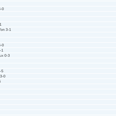
3-0
1
Yon
3-1
3-0
-1
aux
0-3
-5
3-0
6