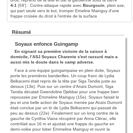
droit, reprend de la tête et bat la gardienne sous la barre
4-1
(59')
:
Contre-attaque rapide avec
Bourgouin
, plein axe,
qui part seule vers le but, tromper Emeline Mainguy d'une
frappe croisée du droit à l'entrée de la surface
Résumé
Soyaux enfonce Guingamp
En signant sa première victoire de la saison à
domicile, l’ASJ Soyaux Charente s'est rassuré mais a
aussi mis le doute dans le camp adverse.
Face à une équipe guingampaise en plein doite, Soyaux
porte les premières banderilles. Un coup franc de Lydia
Belkacemi était repris de la tête par Siga Tandia juste au
dessus (13e). Puis sur un centre d’Anaïs Dumont, Siga
Tandia décalait Gwendoline Djebbar pour une frappe bien
repoussée par Emmeline Mainguy (15e). Soyaux faisait le
jeu et une belle action de Soyaux menée par Anaïs Dumont
était conclue par un tir de Lydia Belkacemi qui passait de
peu au dessus (22e). Finalement sur un long centre de la
gauche de Cynthia Viana récupéré par Anna Clérac, elle
contrôlait aux 16 m et ajustait une frappe du gauche en
demi-volée pour lober Emmeline Mainguy et ouvrir la