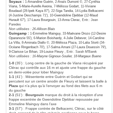
Soyaux
:
1-
Amandine Guérin
, 2-
Anaïs Dumont
©, 27-
Cynthia
Viana
, 5-
Marie-Aurelle Awona
, 7-
Mélissa Godart
, 11-
Viviane
Boudaud
(28-
Ipek Kaya
87'), 22-
Siga Tandia
, 14-
Lydia Belkacemi
(4-
Justine Deschamps
71'), 10-
Gwendoline Djebbar
(12-
Maud
Hurault
67'), 17-
Laura Bourgouin
, 13-
Anna Clerac
, Entr.: Jean
Paredes
Non utilisées :
26-
Allison Blais
Guingamp
:
1-
Emmeline Mainguy
, 33-
Maëvane Drozo
(12-
Desire
Oparanozie
55'), 6-
Marion Boishardy
, 4-
Julie Debever
, 14-
Caroline
La Villa
, 8-
Aminata Diallo
©, 20-
Mélissa Plaza
, 10-
Lalia Storti
(34-
Océane Ringenbach
70'), 17-
Salma Amani
(27-
Laura Douessin
79'),
9-
Clarisse Le Bihan
, 19-
Louise Fleury
, Entr.: Sarah M'Barek
Non utilisées :
16-
Maryne Gignoux-Soulier
, 18-
Margaux Bueno
1-0
(35')
:
Long centre de la gauche de
Viana
récupéré par
Clérac qui contrôle aux 16 m et ajuste une frappe du gauche
en demi-volée pour lober Mainguy
1-1
(41')
:
Mésentente entre Guérin et Godart qui se
percutent sur un centre anodin de Fleury et laissent la balle à
Plaza
qui n’a plus qu’à l’envoyer au fond des filets aux 6 m
du gauche
2-1
(51')
:
Bourgouin
marque du droit à la réception d’une
frappe excentrée de Gwendoline Djebbar repoussée par
Emmeline Mainguy dans l'axe
3-1
(57')
:
Frappe contrée de Belkacemi, Clérac, sur le côté