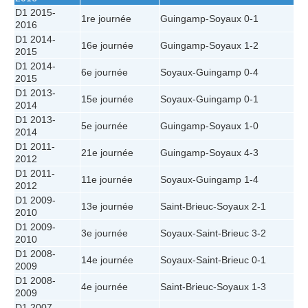
D1 2015-
1re journée
Guingamp
-
Soyaux
0-1
2016
D1 2014-
16e journée
Guingamp
-
Soyaux
1-2
2015
D1 2014-
6e journée
Soyaux
-
Guingamp
0-4
2015
D1 2013-
15e journée
Soyaux
-
Guingamp
0-1
2014
D1 2013-
5e journée
Guingamp
-
Soyaux
1-0
2014
D1 2011-
21e journée
Guingamp
-
Soyaux
4-3
2012
D1 2011-
11e journée
Soyaux
-
Guingamp
1-4
2012
D1 2009-
13e journée
Saint-Brieuc
-
Soyaux
2-1
2010
D1 2009-
3e journée
Soyaux
-
Saint-Brieuc
3-2
2010
D1 2008-
14e journée
Soyaux
-
Saint-Brieuc
0-1
2009
D1 2008-
4e journée
Saint-Brieuc
-
Soyaux
1-3
2009
D1 2007-