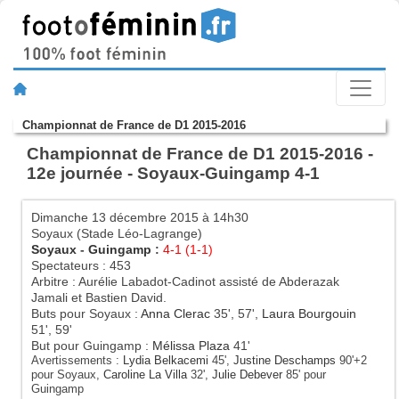
Championnat de France de D1 2015-2016
Championnat de France de D1 2015-2016 -
12e journée - Soyaux-Guingamp 4-1
Dimanche 13 décembre 2015 à 14h30
Soyaux (Stade Léo-Lagrange)
Soyaux
-
Guingamp
:
4-1 (1-1)
Spectateurs : 453
Arbitre : Aurélie Labadot-Cadinot assisté de Abderazak
Jamali et Bastien David.
Buts pour Soyaux :
Anna Clerac
35', 57',
Laura Bourgouin
51', 59'
But pour Guingamp :
Mélissa Plaza
41'
Avertissements :
Lydia Belkacemi
45',
Justine Deschamps
90'+2
pour Soyaux,
Caroline La Villa
32',
Julie Debever
85' pour
Guingamp