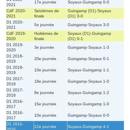
17e journée
Soyaux
-
Guingamp
0-0
2021
CdF 2020-
Seizièmes de
Guingamp
(D1)-
Soyaux
2021
finale
(D1)
3-0
D1 2020-
5e journée
Guingamp
-
Soyaux
3-0
2021
CdF 2019-
Huitièmes de
Soyaux
(D1)-
Guingamp
2020
finale
(D1)
0-1
D1 2019-
3e journée
Guingamp
-
Soyaux
1-3
2020
D1 2018-
20e journée
Guingamp
-
Soyaux
0-1
2019
D1 2018-
10e journée
Soyaux
-
Guingamp
1-1
2019
D1 2017-
18e journée
Guingamp
-
Soyaux
1-0
2018
D1 2017-
8e journée
Soyaux
-
Guingamp
1-2
2018
D1 2016-
15e journée
Soyaux
-
Guingamp
1-0
2017
D1 2016-
10e journée
Guingamp
-
Soyaux
0-0
2017
D1 2015-
12e journée
Soyaux
-
Guingamp
4-1
2016