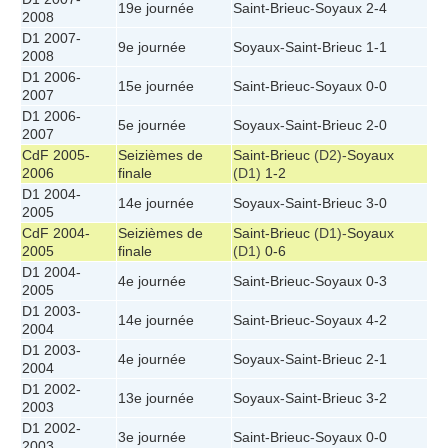
19e journée
Saint-Brieuc
-
Soyaux
2-4
2008
D1 2007-
9e journée
Soyaux
-
Saint-Brieuc
1-1
2008
D1 2006-
15e journée
Saint-Brieuc
-
Soyaux
0-0
2007
D1 2006-
5e journée
Soyaux
-
Saint-Brieuc
2-0
2007
CdF 2005-
Seizièmes de
Saint-Brieuc
(D2)-
Soyaux
2006
finale
(D1)
1-2
D1 2004-
14e journée
Soyaux
-
Saint-Brieuc
3-0
2005
CdF 2004-
Seizièmes de
Saint-Brieuc
(D1)-
Soyaux
2005
finale
(D1)
0-6
D1 2004-
4e journée
Saint-Brieuc
-
Soyaux
0-3
2005
D1 2003-
14e journée
Saint-Brieuc
-
Soyaux
4-2
2004
D1 2003-
4e journée
Soyaux
-
Saint-Brieuc
2-1
2004
D1 2002-
13e journée
Soyaux
-
Saint-Brieuc
3-2
2003
D1 2002-
3e journée
Saint-Brieuc
-
Soyaux
0-0
2003