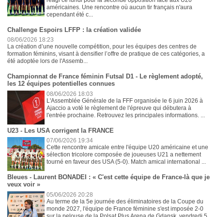
américaines. Une rencontre où aucun tir français n'aura
cependant été c...
Challenge Espoirs LFFP : la création validée
08/06/2026 18:23
La création d’une nouvelle compétition, pour les équipes des centres de
formation féminins, visant à densifier l’offre de pratique de ces catégories, a
été adoptée lors de l'Assemb...
Championnat de France féminin Futsal D1 - Le règlement adopté,
les 12 équipes potentielles connues
08/06/2026 18:03
L'Assemblée Générale de la FFF organisée le 6 juin 2026 à
Ajaccio a voté le règlement de l'épreuve qui débutera à
l'entrée prochaine. Retrouvez les principales informations. ...
U23 - Les USA corrigent la FRANCE
07/06/2026 19:34
Cette rencontre amicale entre l'équipe U20 américaine et une
sélection tricolore composée de joueuses U21 a nettement
tourné en faveur des USA (5-0). Match amical international ...
Bleues - Laurent BONADEI : « C'est cette équipe de France-là que je
veux voir »
05/06/2026 20:28
Au terme de la 5e journée des éliminatoires de la Coupe du
monde 2027, l'équipe de France féminine s'est imposée 2-0
sur la pelouse de la Polsat Plus Arena de Gdansk, vendredi 5