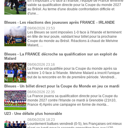
En s'imposant 1-0 face à l'Irlande, l'équipe de France féminine
valide sa qualification directe pour la Coupe du monde 2027
au Brésil. Au terme d'une double confrontation difficile et
d'une...
Bleues - Les réactions des joueuses après FRANCE - IRLANDE
09/06/2026 23:53
Les Bleues se sont imposées 1-0 face à l'Irlande et terminent
en tête de leur poule, validant leur billet pour la prochaine
Coupe du monde au Brésil. Réactions à chaud de Melvine
Malard, ...
Bleues - La FRANCE décroche sa qualification sur un exploit de
Malard
09/06/2026 23:16
La France est qualifiée pour la Coupe du monde après sa
victoire 1-0 face à l'Irlande. Melvine Malard a inscrit l'unique
but de la rencontre en fin de première période. Vendredi...
Bleues - Un billet direct pour la Coupe du Monde en jeu ce mardi
08/06/2026 22:35
La France jouera sa qualification directe pour la Coupe du
monde 2027 contre l'Irlande ce mardi à Grenoble (21h10,
France 4) Après une campagne en forme de monta...
U23 - Une défaite plus honorable
08/06/2026 18:23
Lourdement battues vendredi (0-5), les Françaises ont mieux
réagi ce lundi pour la seconde opposition face aux U20