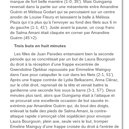
marque de fort belle manière (1-0, 35'). Mais Guingamp
revenait dans la partie sur une mésentente entre Amandine
Guérin et Mélissa Godart qui se percutaient sur un centre
anodin de Louise Fleury et laissaient la balle à Mélissa
Plaza qui n’a plus qu’à l’envoyer au fond des filets aux 6 m
du gauche (1-1, 41'). Juste avant la pause, un coup franc
de Salma Amani était claquée en corner par Amandine
Guérin (45’+2).
Trois buts en huit minutes
Les filles de Juan Paredes entamaient bien la seconde
période qui se concrétisait par un but de Laura Bourgouin
du droit à la réception d’une frappe excentrée de
Gwendoline Djebbar repoussée par Emmeline Mainguy
dans l'axe pour catapulter le cuir dans les filets (2-1, 51').
Après une frappe contrée de Lydia Belkacemi, Anna Clérac,
sur le côté droit, reprenait de la tête et venait battre la
gardienne une seconde fois sous la barre (3-1, 57'). Deux
minutes plus tard, alors que Guingamp était à l’attaque et
se procurait une excellente occasion de but sauvée in-
extrémis par Amandine Guérin qui, du bout des doigts,
enlevait la balle des pieds de Salma Amani, la contre-
attaque rapide s’amorçait côté sojaldicien pour envoyer
Laura Bourgouin, plein axe, seule vers le but, tromper
Emeline Mainguy d'une frappe croisée du droit à l'entrée de