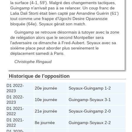
la surface (4-1, 59'). Malgré des changements tactiques,
Guingamp n'arrivait pas à se relancer. Un coup franc de
Lalia Dali Storti était bien capté par Amandine Guérin (61’)
tout comme une frappe d’Ugochi Desire Oparanozie
bloquée (64e). Soyaux gèrait son match.
Guingamp se retrouve désormais à tutoyer avec la zone
de relégation alors que le second Montpellier sera
l'adversaire ce dimanche à Fred-Aubert. Soyaux avec sa
sixième place peut aborder plus sereinement le
déplacement samedi à Paris.
Christophe Ringaud
Historique de l'opposition
D1 2022-
20e journée
Soyaux
-
Guingamp
1-2
2023
D1 2022-
10e journée
Guingamp
-
Soyaux
3-1
2023
D1 2021-
21e journée
Soyaux
-
Guingamp
2-0
2022
D1 2021-
8e journée
Guingamp
-
Soyaux
2-2
2022
D1 2020-