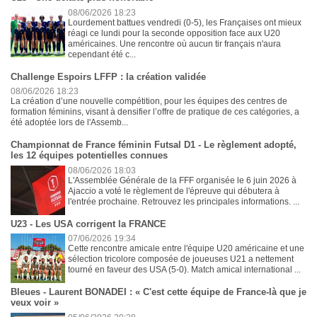
08/06/2026 18:23
Lourdement battues vendredi (0-5), les Françaises ont mieux
réagi ce lundi pour la seconde opposition face aux U20
américaines. Une rencontre où aucun tir français n'aura
cependant été c...
Challenge Espoirs LFFP : la création validée
08/06/2026 18:23
La création d’une nouvelle compétition, pour les équipes des centres de
formation féminins, visant à densifier l’offre de pratique de ces catégories, a
été adoptée lors de l'Assemb...
Championnat de France féminin Futsal D1 - Le règlement adopté,
les 12 équipes potentielles connues
08/06/2026 18:03
L'Assemblée Générale de la FFF organisée le 6 juin 2026 à
Ajaccio a voté le règlement de l'épreuve qui débutera à
l'entrée prochaine. Retrouvez les principales informations. ...
U23 - Les USA corrigent la FRANCE
07/06/2026 19:34
Cette rencontre amicale entre l'équipe U20 américaine et une
sélection tricolore composée de joueuses U21 a nettement
tourné en faveur des USA (5-0). Match amical international ...
Bleues - Laurent BONADEI : « C'est cette équipe de France-là que je
veux voir »