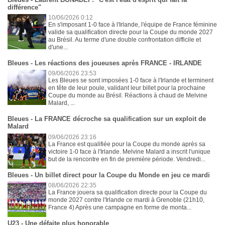
différence"
10/06/2026 0:12
En s'imposant 1-0 face à l'Irlande, l'équipe de France féminine
valide sa qualification directe pour la Coupe du monde 2027
au Brésil. Au terme d'une double confrontation difficile et
d'une...
Bleues - Les réactions des joueuses après FRANCE - IRLANDE
09/06/2026 23:53
Les Bleues se sont imposées 1-0 face à l'Irlande et terminent
en tête de leur poule, validant leur billet pour la prochaine
Coupe du monde au Brésil. Réactions à chaud de Melvine
Malard, ...
Bleues - La FRANCE décroche sa qualification sur un exploit de
Malard
09/06/2026 23:16
La France est qualifiée pour la Coupe du monde après sa
victoire 1-0 face à l'Irlande. Melvine Malard a inscrit l'unique
but de la rencontre en fin de première période. Vendredi...
Bleues - Un billet direct pour la Coupe du Monde en jeu ce mardi
08/06/2026 22:35
La France jouera sa qualification directe pour la Coupe du
monde 2027 contre l'Irlande ce mardi à Grenoble (21h10,
France 4) Après une campagne en forme de monta...
U23 - Une défaite plus honorable