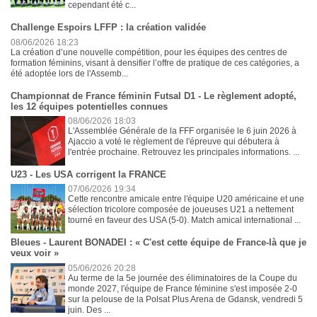
cependant été c...
Challenge Espoirs LFFP : la création validée
08/06/2026 18:23
La création d’une nouvelle compétition, pour les équipes des centres de
formation féminins, visant à densifier l’offre de pratique de ces catégories, a
été adoptée lors de l'Assemb...
Championnat de France féminin Futsal D1 - Le règlement adopté,
les 12 équipes potentielles connues
08/06/2026 18:03
L'Assemblée Générale de la FFF organisée le 6 juin 2026 à
Ajaccio a voté le règlement de l'épreuve qui débutera à
l'entrée prochaine. Retrouvez les principales informations. ...
U23 - Les USA corrigent la FRANCE
07/06/2026 19:34
Cette rencontre amicale entre l'équipe U20 américaine et une
sélection tricolore composée de joueuses U21 a nettement
tourné en faveur des USA (5-0). Match amical international ...
Bleues - Laurent BONADEI : « C'est cette équipe de France-là que je
veux voir »
05/06/2026 20:28
Au terme de la 5e journée des éliminatoires de la Coupe du
monde 2027, l'équipe de France féminine s'est imposée 2-0
sur la pelouse de la Polsat Plus Arena de Gdansk, vendredi 5
juin. Des ...