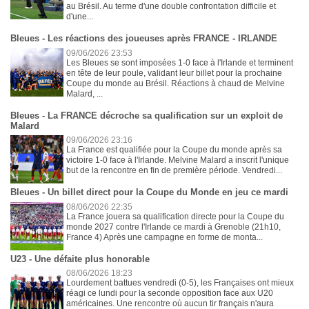
au Brésil. Au terme d'une double confrontation difficile et
d'une...
Bleues - Les réactions des joueuses après FRANCE - IRLANDE
09/06/2026 23:53
Les Bleues se sont imposées 1-0 face à l'Irlande et terminent
en tête de leur poule, validant leur billet pour la prochaine
Coupe du monde au Brésil. Réactions à chaud de Melvine
Malard, ...
Bleues - La FRANCE décroche sa qualification sur un exploit de
Malard
09/06/2026 23:16
La France est qualifiée pour la Coupe du monde après sa
victoire 1-0 face à l'Irlande. Melvine Malard a inscrit l'unique
but de la rencontre en fin de première période. Vendredi...
Bleues - Un billet direct pour la Coupe du Monde en jeu ce mardi
08/06/2026 22:35
La France jouera sa qualification directe pour la Coupe du
monde 2027 contre l'Irlande ce mardi à Grenoble (21h10,
France 4) Après une campagne en forme de monta...
U23 - Une défaite plus honorable
08/06/2026 18:23
Lourdement battues vendredi (0-5), les Françaises ont mieux
réagi ce lundi pour la seconde opposition face aux U20
américaines. Une rencontre où aucun tir français n'aura