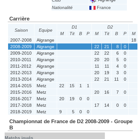
Club
Nationalité
France
Carrière
D1
D2
Saison
Equipe
M
Tit
B
P
M
Tit
B
P
M
2007-2008
Algrange
18
2008-2009
Algrange
22
21
8
0
2009-2010
Algrange
22
22
6
0
2010-2011
Algrange
20
20
5
0
2011-2012
Algrange
11
11
4
0
2012-2013
Algrange
20
19
3
0
2013-2014
Algrange
22
21
11
0
2014-2015
Metz
22
15
1
1
2015-2016
Metz
20
16
7
0
2016-2017
Metz
20
19
0
0
2017-2018
Metz
17
14
0
0
2018-2019
Metz
9
5
0
0
Championnat de France de D2 2008-2009 - Groupe
B
Matchs joués