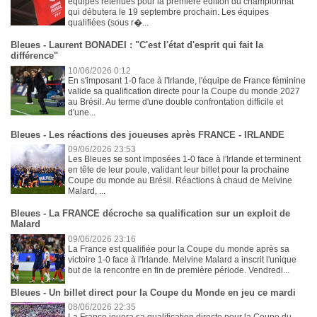
équipes retenues pour la première édition du championnat
qui débutera le 19 septembre prochain. Les équipes
qualifiées (sous r�...
Bleues - Laurent BONADEI : "C'est l'état d'esprit qui fait la
différence"
10/06/2026 0:12
En s'imposant 1-0 face à l'Irlande, l'équipe de France féminine
valide sa qualification directe pour la Coupe du monde 2027
au Brésil. Au terme d'une double confrontation difficile et
d'une...
Bleues - Les réactions des joueuses après FRANCE - IRLANDE
09/06/2026 23:53
Les Bleues se sont imposées 1-0 face à l'Irlande et terminent
en tête de leur poule, validant leur billet pour la prochaine
Coupe du monde au Brésil. Réactions à chaud de Melvine
Malard, ...
Bleues - La FRANCE décroche sa qualification sur un exploit de
Malard
09/06/2026 23:16
La France est qualifiée pour la Coupe du monde après sa
victoire 1-0 face à l'Irlande. Melvine Malard a inscrit l'unique
but de la rencontre en fin de première période. Vendredi...
Bleues - Un billet direct pour la Coupe du Monde en jeu ce mardi
08/06/2026 22:35