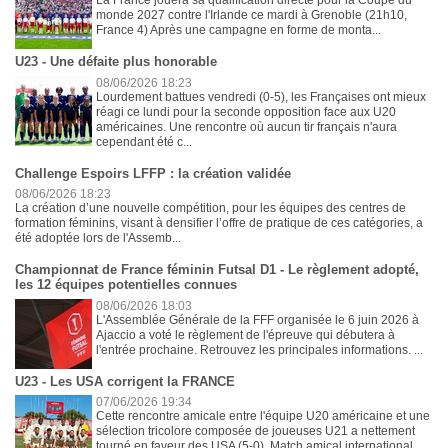
La France jouera sa qualification directe pour la Coupe du
monde 2027 contre l'Irlande ce mardi à Grenoble (21h10,
France 4) Après une campagne en forme de monta...
U23 - Une défaite plus honorable
08/06/2026 18:23
Lourdement battues vendredi (0-5), les Françaises ont mieux
réagi ce lundi pour la seconde opposition face aux U20
américaines. Une rencontre où aucun tir français n'aura
cependant été c...
Challenge Espoirs LFFP : la création validée
08/06/2026 18:23
La création d’une nouvelle compétition, pour les équipes des centres de
formation féminins, visant à densifier l’offre de pratique de ces catégories, a
été adoptée lors de l'Assemb...
Championnat de France féminin Futsal D1 - Le règlement adopté,
les 12 équipes potentielles connues
08/06/2026 18:03
L'Assemblée Générale de la FFF organisée le 6 juin 2026 à
Ajaccio a voté le règlement de l'épreuve qui débutera à
l'entrée prochaine. Retrouvez les principales informations. ...
U23 - Les USA corrigent la FRANCE
07/06/2026 19:34
Cette rencontre amicale entre l'équipe U20 américaine et une
sélection tricolore composée de joueuses U21 a nettement
tourné en faveur des USA (5-0). Match amical international ...