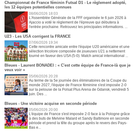
Championnat de France féminin Futsal D1 - Le règlement adopté,
les 12 équipes potentielles connues
08/06/2026 18:03
L'Assemblée Générale de la FFF organisée le 6 juin 2026 à
Ajaccio a voté le règlement de l'épreuve qui débutera à
l'entrée prochaine. Retrouvez les principales informations. ...
U23 - Les USA corrigent la FRANCE
07/06/2026 19:34
Cette rencontre amicale entre l'équipe U20 américaine et une
sélection tricolore composée de joueuses U21 a nettement
tourné en faveur des USA (5-0). Match amical international ...
Bleues - Laurent BONADEI : « C'est cette équipe de France-là que je
veux voir »
05/06/2026 20:28
Au terme de la 5e journée des éliminatoires de la Coupe du
monde 2027, l'équipe de France féminine s'est imposée 2-0
sur la pelouse de la Polsat Plus Arena de Gdansk, vendredi 5
juin. Des ...
Bleues - Une victoire acquise en seconde période
05/06/2026 20:00
L'équipe de France s'est imposée 2-0 face à la Pologne grâce
à des buts de Melvine Malard et Sandy Baltimore en seconde
période et prend la tête du groupe après le revers des Pays-
Bas e...