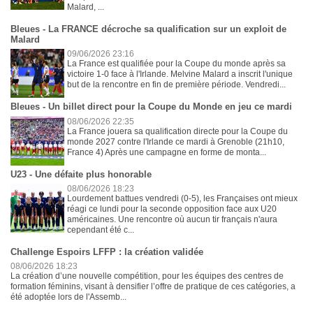
Malard, ...
Bleues - La FRANCE décroche sa qualification sur un exploit de
Malard
09/06/2026 23:16
La France est qualifiée pour la Coupe du monde après sa
victoire 1-0 face à l'Irlande. Melvine Malard a inscrit l'unique
but de la rencontre en fin de première période. Vendredi...
Bleues - Un billet direct pour la Coupe du Monde en jeu ce mardi
08/06/2026 22:35
La France jouera sa qualification directe pour la Coupe du
monde 2027 contre l'Irlande ce mardi à Grenoble (21h10,
France 4) Après une campagne en forme de monta...
U23 - Une défaite plus honorable
08/06/2026 18:23
Lourdement battues vendredi (0-5), les Françaises ont mieux
réagi ce lundi pour la seconde opposition face aux U20
américaines. Une rencontre où aucun tir français n'aura
cependant été c...
Challenge Espoirs LFFP : la création validée
08/06/2026 18:23
La création d’une nouvelle compétition, pour les équipes des centres de
formation féminins, visant à densifier l’offre de pratique de ces catégories, a
été adoptée lors de l'Assemb...