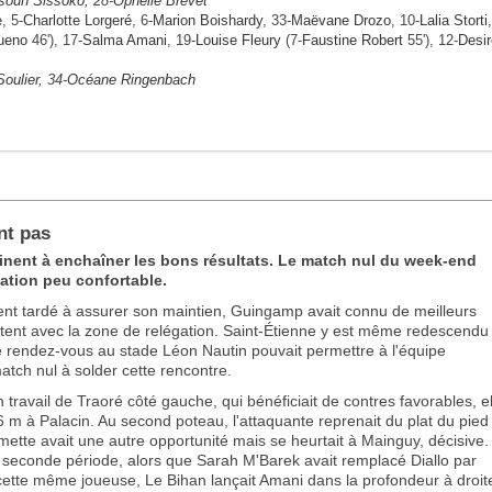
soun Sissoko
, 28-
Ophélie Brevet
e
, 5-
Charlotte Lorgeré
, 6-
Marion Boishardy
, 33-
Maëvane Drozo
, 10-
Lalia Storti
ueno
46'), 17-
Salma Amani
, 19-
Louise Fleury
(7-
Faustine Robert
55'), 12-
Desir
oulier
, 34-
Océane Ringenbach
nt pas
nent à enchaîner les bons résultats. Le match nul du week-end
ation peu confortable.
vent tardé à assurer son maintien, Guingamp avait connu de meilleurs
irtent avec la zone de relégation. Saint-Étienne y est même redescendu
e rendez-vous au stade Léon Nautin pouvait permettre à l'équipe
atch nul à solder cette rencontre.
 travail de Traoré côté gauche, qui bénéficiait de contres favorables, e
 6 m à Palacin. Au second poteau, l'attaquante reprenait du plat du pied
umette avait une autre opportunité mais se heurtait à Mainguy, décisive.
seconde période, alors que Sarah M'Barek avait remplacé Diallo par
ette même joueuse, Le Bihan lançait Amani dans la profondeur à droit