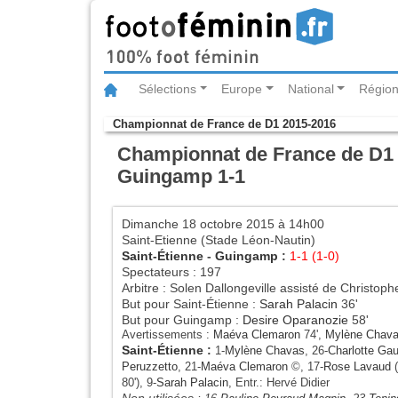
Sélections
Europe
National
Région
Championnat de France de D1 2015-2016
Championnat de France de D1 2
Guingamp 1-1
Dimanche 18 octobre 2015 à 14h00
Saint-Etienne (Stade Léon-Nautin)
Saint-Étienne
-
Guingamp
:
1-1 (1-0)
Spectateurs : 197
Arbitre : Solen Dallongeville assisté de Christoph
But pour Saint-Étienne :
Sarah Palacin
36'
But pour Guingamp :
Desire Oparanozie
58'
Avertissements :
Maéva Clemaron
74',
Mylène Chav
Saint-Étienne
:
1-
Mylène Chavas
, 26-
Charlotte Gau
Peruzzetto
, 21-
Maéva Clemaron
©, 17-
Rose Lavaud
(
80'), 9-
Sarah Palacin
, Entr.: Hervé Didier
Non utilisées :