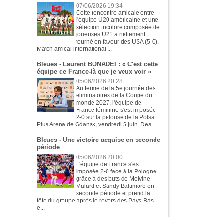
07/06/2026 19:34
Cette rencontre amicale entre
l'équipe U20 américaine et une
sélection tricolore composée de
joueuses U21 a nettement
tourné en faveur des USA (5-0).
Match amical international ...
Bleues - Laurent BONADEI : « C'est cette
équipe de France-là que je veux voir »
05/06/2026 20:28
Au terme de la 5e journée des
éliminatoires de la Coupe du
monde 2027, l'équipe de
France féminine s'est imposée
2-0 sur la pelouse de la Polsat
Plus Arena de Gdansk, vendredi 5 juin. Des ...
Bleues - Une victoire acquise en seconde
période
05/06/2026 20:00
L'équipe de France s'est
imposée 2-0 face à la Pologne
grâce à des buts de Melvine
Malard et Sandy Baltimore en
seconde période et prend la
tête du groupe après le revers des Pays-Bas
e...