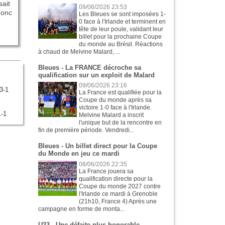
sait
09/06/2026 23:53
donc
Les Bleues se sont imposées 1-
0 face à l'Irlande et terminent en
tête de leur poule, validant leur
billet pour la prochaine Coupe
du monde au Brésil. Réactions
à chaud de Melvine Malard, ...
Bleues - La FRANCE décroche sa
qualification sur un exploit de Malard
09/06/2026 23:16
3-1
La France est qualifiée pour la
Coupe du monde après sa
victoire 1-0 face à l'Irlande.
1-1
Melvine Malard a inscrit
l'unique but de la rencontre en
fin de première période. Vendredi...
Bleues - Un billet direct pour la Coupe
du Monde en jeu ce mardi
08/06/2026 22:35
La France jouera sa
qualification directe pour la
Coupe du monde 2027 contre
l'Irlande ce mardi à Grenoble
(21h10, France 4) Après une
campagne en forme de monta...
U23 - Une défaite plus honorable