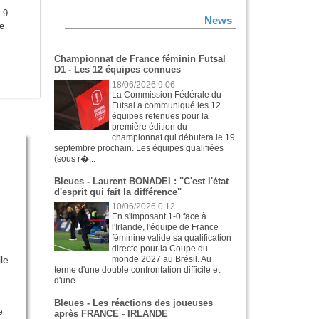
, 9-
News
e
Championnat de France féminin Futsal
D1 - Les 12 équipes connues
18/06/2026 9:06
La Commission Fédérale du
Futsal a communiqué les 12
équipes retenues pour la
première édition du
championnat qui débutera le 19
septembre prochain. Les équipes qualifiées
(sous r�...
Bleues - Laurent BONADEI : "C'est l'état
d'esprit qui fait la différence"
10/06/2026 0:12
En s'imposant 1-0 face à
l'Irlande, l'équipe de France
féminine valide sa qualification
directe pour la Coupe du
lle
monde 2027 au Brésil. Au
terme d'une double confrontation difficile et
d'une...
Bleues - Les réactions des joueuses
e
après FRANCE - IRLANDE