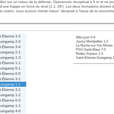
ballon sur un retour de la défense, Oparanozie récupérait à 6 m et ne po
'une frappe en force du droit (1-1, 58'). Les deux formations doivent 
u match, nous aurions mérité mieux" déclarait à l'issue de la rencontre
t-Étienne
3-2
Albi-Lyon 0-4
Juvisy-Montpellier 1-2
uingamp
2-0
La Roche-sur-Yon-Nîmes 
t-Étienne
3-4
PSG-Saint-Maur 7-0
uingamp
2-1
Rodez-Soyaux 2-3
uingamp
1-3
Saint-Étienne-Guingamp 
t-Étienne
1-1
uingamp
0-1
t-Étienne
0-0
t-Étienne
3-1
uingamp
1-1
t-Étienne
3-2
uingamp
1-2
t-Étienne
0-3
uingamp
1-1
uingamp
4-0