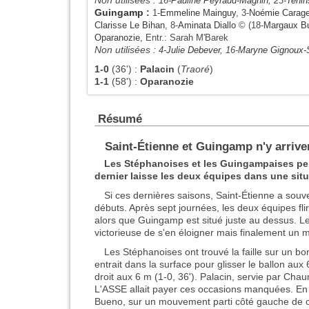
16-
Pauline Peyraud-Magnin
, 23-
Tenin
Guingamp
:
1-
Emmeline Mainguy
, 3-
Noémie Carag
Clarisse Le Bihan
, 8-
Aminata Diallo
© (18-
Margaux B
Oparanozie
, Entr.: Sarah M'Barek
Non utilisées :
4-
Julie Debever
, 16-
Maryne Gignoux-S
1-0
(36')
:
Palacin
(
Traoré
)
1-1
(58')
:
Oparanozie
Résumé
Saint-Étienne et Guingamp n'y arrive
Les Stéphanoises et les Guingampaises pei
dernier laisse les deux équipes dans une situ
Si ces dernières saisons, Saint-Étienne a sou
débuts. Après sept journées, les deux équipes fl
alors que Guingamp est situé juste au dessus. L
victorieuse de s'en éloigner mais finalement un m
Les Stéphanoises ont trouvé la faille sur un bon
entrait dans la surface pour glisser le ballon aux
droit aux 6 m (1-0, 36'). Palacin, servie par Cha
L'ASSE allait payer ces occasions manquées. En 
Bueno, sur un mouvement parti côté gauche de c