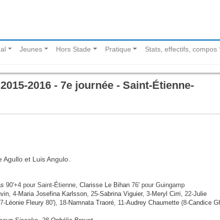
al
Jeunes
Hors Stade
Pratique
Stats, effectifs, compos
015-2016 - 7e journée - Saint-Étienne-
e Agullo et Luis Angulo.
as
90'+4 pour Saint-Étienne,
Clarisse Le Bihan
76' pour Guingamp
vin
, 4-
Maria Josefina Karlsson
, 25-
Sabrina Viguier
, 3-
Meryl Cirri
, 22-
Julie
7-
Léonie Fleury
80'), 18-
Namnata Traoré
, 11-
Audrey Chaumette
(8-
Candice Gh