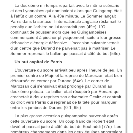
La deuxième mi-temps repartait avec le même scénario
et des Lyonnaises qui dominaient alors que Guingamp était
à l'affût d'un contre. À la 49e minute, Le Sommer lançait
Parris dans la surface, l'internationale anglaise réclamait le
penalty que l'arbitre ne lui accordait pas (49e). L'OL
continuait de pousser alors que les Guingampaises
commençaient à piocher physiquement, suite à leur grosse
débauche d'énergie défensive. L'occasion suivante venait
d'un centre que Durand ne parvenait pas à maitriser, Le
Sommer reprenait le ballon qui passait à côté du but (58e).
Un but capital de Parris
L'ouverture du score arrivait peu après l'heure de jeu. Un
premier centre de Majri et la reprise de Maroszan était bien
détournée en corner par Durand (64e). Le corner de
Marozsan qui s'ensuivait était prolongé par Durand au
deuxième poteau. Le ballon était récupéré par Renard qui
crochetait à deux reprises son adversaire Gevitz et centrait
du droit vers Parris qui reprenait de la tête pour marquer
entre les jambes de Durand (0-1, 65').
La plus grosse occasion guingampaise survenait après
cette ouverture du score. Un coup franc de Robert était
dévié et passait juste à côté du but de Bouhaddi (77e). Les
nombreux changements dans les deux équipes apportaient