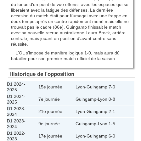
du tonus d'un point de vue offensif avec les espaces qui se
libéraient avec la fatigue des défenses. La dernière
occasion du match était pour Kumagai avec une frappe en
deux temps après un contre rapidement mené mais elle ne
trouvait pas le cadre (86e). Guingamp finissait le match
avec sa nouvelle recrue australienne Laura Brock, arrière
centrale, mais jouant en position d'avant-centre sans
réussite.
L'OL s'impose de manière logique 1-0, mais aura dû
batailler pour son premier match officiel de la saison.
Historique de l'opposition
D1 2024-
15e journée
Lyon
-
Guingamp
7-0
2025
D1 2024-
7e journée
Guingamp
-
Lyon
0-8
2025
D1 2023-
21e journée
Lyon
-
Guingamp
2-1
2024
D1 2023-
9e journée
Guingamp
-
Lyon
1-5
2024
D1 2022-
17e journée
Lyon
-
Guingamp
6-0
2023