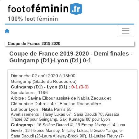
Coupe de France 2019-2020
Coupe de France 2019-2020 - Demi finales -
Guingamp (D1)-Lyon (D1) 0-1
Dimanche 02 août 2020 à 15h00
Guingamp (Stade du Roudourou)
Guingamp
(D1) -
Lyon
(D1) :
0-1 (0-0)
Spectateurs : 1196
Arbitre : Savina Elbour assisté de Nabila Zaouak et
Clémentine Dubreil. 4e : Emeline Rochebilière.
But pour Lyon :
Nikita Parris
65'
Avertissements :
Haley Lukas
67',
Sana Daoudi
78',
Aïssata
Traoré
82' pour Guingamp,
Saki Kumagai
88' pour Lyon
Guingamp
:
16-
Solène Durand
©, 19-
Emmy Jézéquel
, 4-
Luna
Gevitz
, 13-
Héloïse Mansuy
, 5-
Haley Lukas
, 8-
Grace Yango
, 6-
Sana Daoudi
(23-
Laura Alleway-Brock
90'), 11-
Louise Fleury
(7-