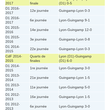
2017
finale
(D1)
0-5
D1 2016-
12e journée
Guingamp
-
Lyon
0-3
2017
D1 2016-
6e journée
Lyon
-
Guingamp
9-1
2017
D1 2015-
14e journée
Lyon
-
Guingamp
12-0
2016
D1 2015-
3e journée
Guingamp
-
Lyon
0-8
2016
D1 2014-
22e journée
Guingamp
-
Lyon
0-3
2015
CdF 2014-
Quarts de
Lyon
(D1)-
Guingamp
2015
finales
(D1)
6-0
D1 2014-
1re journée
Lyon
-
Guingamp
3-0
2015
D1 2013-
21e journée
Guingamp
-
Lyon
1-5
2014
D1 2013-
11e journée
Lyon
-
Guingamp
5-0
2014
D1 2012-
16e journée
Guingamp
-
Lyon
1-5
2013
D1 2012-
6e journée
Lyon
-
Guingamp
3-0
2013