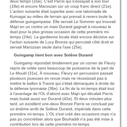
deux temps (16e). C'est Parris qui s'essayait à son tour
(18e) et encore Maroszan sur un coup franc direct (21e).
L'action suivante était superbe avec une talonnade de
Kumagai au milieu de terrain qui prenait à revers toute la
défense guingampaise. Elle servait Le Sommer qui trouvait
Majri en un contre un mais Durand gagnait à nouveau le
duel pour la plus grosse occasion de cette première mi-
temps (24e). La gardienne locale était encore décisive sur
l'action suivante de Lucy Bronze qui percutait côté droit et
servait Marozsan seule dans l'axe (25e).
Guingamp tient bon avec Solène Durand
Guingamp répondait timidement par un corner de Fleury
repris de volée sans beaucoup de puissance de la part de
Le Mouël (31e). À nouveau, Fleury en percussion passait
plusieurs joueuses en revue mais ne réussissait pas à
mettre le ballon à Traoré qui s'était démarquée à droite de
la défense lyonnaise (36e). La fin de la mi-temps était tout
à l'avantage de l'OL d'abord avec Majri qui décalait Parris
mais butait aussi sur Durand (42e). Et deux minutes plus
tard, un excellent une-deux Bronze Parris se concluait par
un énième arrêt de Solène Durand, impériale dans cette
première mi-temps. L'OL s'est créé des occasions mais n'a
pas pu concrétiser alors que Bouhaddi n'a pas été mise à
contribution lors de cette première mi-temps.