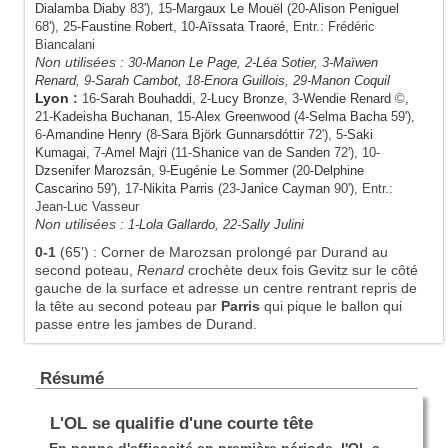
Dialamba Diaby
83'), 15-
Margaux Le Mouël
(20-
Alison Peniguel
68'), 25-
Faustine Robert
, 10-
Aïssata Traoré
, Entr.: Frédéric
Biancalani
Non utilisées :
30-
Manon Le Page
, 2-
Léa Sotier
, 3-
Maïwen
Renard
, 9-
Sarah Cambot
, 18-
Enora Guillois
, 29-
Manon Coquil
Lyon
:
16-
Sarah Bouhaddi
, 2-
Lucy Bronze
, 3-
Wendie Renard
©,
21-
Kadeisha Buchanan
, 15-
Alex Greenwood
(4-
Selma Bacha
59'),
6-
Amandine Henry
(8-
Sara Björk Gunnarsdóttir
72'), 5-
Saki
Kumagai
, 7-
Amel Majri
(11-
Shanice van de Sanden
72'), 10-
Dzsenifer Marozsán
, 9-
Eugénie Le Sommer
(20-
Delphine
Cascarino
59'), 17-
Nikita Parris
(23-
Janice Cayman
90'), Entr.:
Jean-Luc Vasseur
Non utilisées :
1-
Lola Gallardo
, 22-
Sally Julini
0-1
(65')
:
Corner de Marozsan prolongé par Durand au
second poteau,
Renard
crochète deux fois Gevitz sur le côté
gauche de la surface et adresse un centre rentrant repris de
la tête au second poteau par
Parris
qui pique le ballon qui
passe entre les jambes de Durand.
Résumé
L'OL se qualifie d'une courte tête