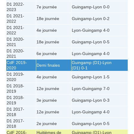
D1 2022-
7e journée
Guingamp
-
Lyon
0-0
2023
D1 2021-
18e journée
Guingamp
-
Lyon
0-2
2022
D1 2021-
4e journée
Lyon
-
Guingamp
4-0
2022
D1 2020-
18e journée
Guingamp
-
Lyon
0-5
2021
D1 2020-
6e journée
Lyon
-
Guingamp
4-0
2021
CdF 2019-
Guingamp
(D1)-
Lyon
Demi finales
2020
(D1)
0-1
D1 2019-
4e journée
Guingamp
-
Lyon
1-5
2020
D1 2018-
12e journée
Lyon
-
Guingamp
7-0
2019
D1 2018-
3e journée
Guingamp
-
Lyon
0-3
2019
D1 2017-
12e journée
Lyon
-
Guingamp
4-0
2018
D1 2017-
2e journée
Guingamp
-
Lyon
0-5
2018
CdF 2016-
Huitièmes de
Guingamp
(D1)-
Lyon