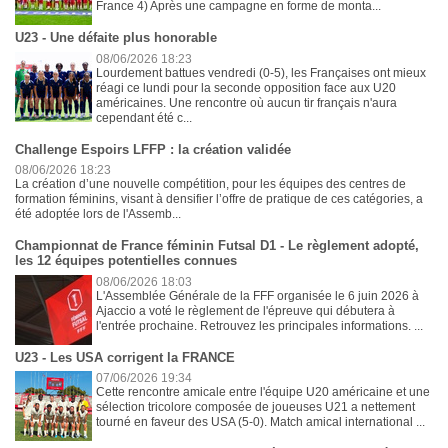
France 4) Après une campagne en forme de monta...
U23 - Une défaite plus honorable
08/06/2026 18:23
Lourdement battues vendredi (0-5), les Françaises ont mieux
réagi ce lundi pour la seconde opposition face aux U20
américaines. Une rencontre où aucun tir français n'aura
cependant été c...
Challenge Espoirs LFFP : la création validée
08/06/2026 18:23
La création d’une nouvelle compétition, pour les équipes des centres de
formation féminins, visant à densifier l’offre de pratique de ces catégories, a
été adoptée lors de l'Assemb...
Championnat de France féminin Futsal D1 - Le règlement adopté,
les 12 équipes potentielles connues
08/06/2026 18:03
L'Assemblée Générale de la FFF organisée le 6 juin 2026 à
Ajaccio a voté le règlement de l'épreuve qui débutera à
l'entrée prochaine. Retrouvez les principales informations. ...
U23 - Les USA corrigent la FRANCE
07/06/2026 19:34
Cette rencontre amicale entre l'équipe U20 américaine et une
sélection tricolore composée de joueuses U21 a nettement
tourné en faveur des USA (5-0). Match amical international ...