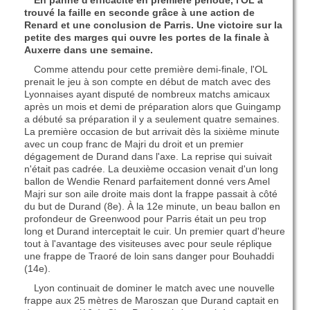
En panne d'efficacité en première période, l'OL a
trouvé la faille en seconde grâce à une action de
Renard et une conclusion de Parris. Une victoire sur la
petite des marges qui ouvre les portes de la finale à
Auxerre dans une semaine.
Comme attendu pour cette première demi-finale, l'OL
prenait le jeu à son compte en début de match avec des
Lyonnaises ayant disputé de nombreux matchs amicaux
après un mois et demi de préparation alors que Guingamp
a débuté sa préparation il y a seulement quatre semaines.
La première occasion de but arrivait dès la sixième minute
avec un coup franc de Majri du droit et un premier
dégagement de Durand dans l'axe. La reprise qui suivait
n'était pas cadrée. La deuxième occasion venait d'un long
ballon de Wendie Renard parfaitement donné vers Amel
Majri sur son aile droite mais dont la frappe passait à côté
du but de Durand (8e). À la 12e minute, un beau ballon en
profondeur de Greenwood pour Parris était un peu trop
long et Durand interceptait le cuir. Un premier quart d'heure
tout à l'avantage des visiteuses avec pour seule réplique
une frappe de Traoré de loin sans danger pour Bouhaddi
(14e).
Lyon continuait de dominer le match avec une nouvelle
frappe aux 25 mètres de Maroszan que Durand captait en