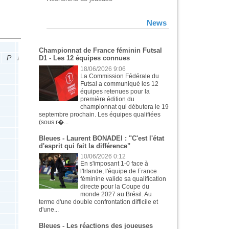
News
D3 - TF
DH
CdF
Championnat de France féminin Futsal
P
M
Tit
B
P
M
Tit
B
P
M
Tit
B
P
D1 - Les 12 équipes connues
18/06/2026 9:06
La Commission Fédérale du
Futsal a communiqué les 12
équipes retenues pour la
première édition du
championnat qui débutera le 19
septembre prochain. Les équipes qualifiées
(sous r�...
Bleues - Laurent BONADEI : "C'est l'état
d'esprit qui fait la différence"
10/06/2026 0:12
En s'imposant 1-0 face à
l'Irlande, l'équipe de France
féminine valide sa qualification
directe pour la Coupe du
monde 2027 au Brésil. Au
terme d'une double confrontation difficile et
d'une...
Bleues - Les réactions des joueuses