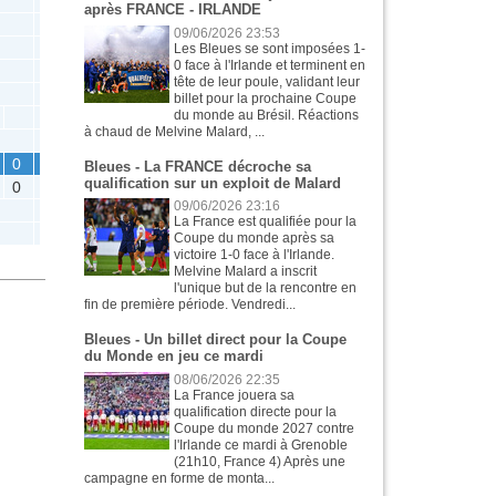
après FRANCE - IRLANDE
09/06/2026 23:53
Les Bleues se sont imposées 1-
0 face à l'Irlande et terminent en
tête de leur poule, validant leur
billet pour la prochaine Coupe
du monde au Brésil. Réactions
à chaud de Melvine Malard, ...
2
2
0
0
0
2
2
0
0
Bleues - La FRANCE décroche sa
qualification sur un exploit de Malard
0
3
3
0
0
09/06/2026 23:16
La France est qualifiée pour la
1
1
0
0
Coupe du monde après sa
victoire 1-0 face à l'Irlande.
Melvine Malard a inscrit
l'unique but de la rencontre en
fin de première période. Vendredi...
Bleues - Un billet direct pour la Coupe
du Monde en jeu ce mardi
08/06/2026 22:35
La France jouera sa
qualification directe pour la
Coupe du monde 2027 contre
l'Irlande ce mardi à Grenoble
(21h10, France 4) Après une
campagne en forme de monta...