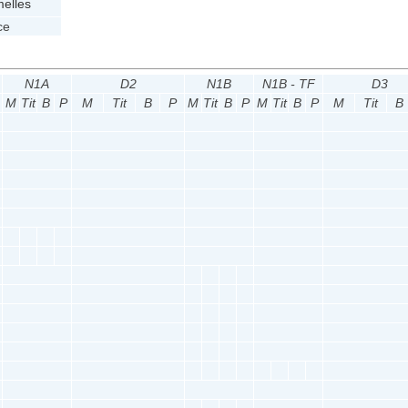
elles
ce
N1A
D2
N1B
N1B - TF
D3
M
Tit
B
P
M
Tit
B
P
M
Tit
B
P
M
Tit
B
P
M
Tit
B