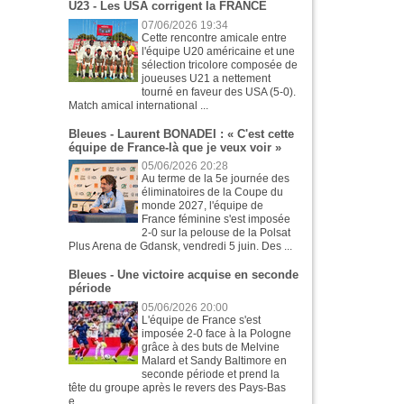
U23 - Les USA corrigent la FRANCE
07/06/2026 19:34
Cette rencontre amicale entre
l'équipe U20 américaine et une
sélection tricolore composée de
joueuses U21 a nettement
tourné en faveur des USA (5-0).
Match amical international ...
Bleues - Laurent BONADEI : « C'est cette
équipe de France-là que je veux voir »
05/06/2026 20:28
Au terme de la 5e journée des
éliminatoires de la Coupe du
monde 2027, l'équipe de
France féminine s'est imposée
2-0 sur la pelouse de la Polsat
Plus Arena de Gdansk, vendredi 5 juin. Des ...
Bleues - Une victoire acquise en seconde
période
05/06/2026 20:00
L'équipe de France s'est
imposée 2-0 face à la Pologne
grâce à des buts de Melvine
Malard et Sandy Baltimore en
seconde période et prend la
tête du groupe après le revers des Pays-Bas
e...