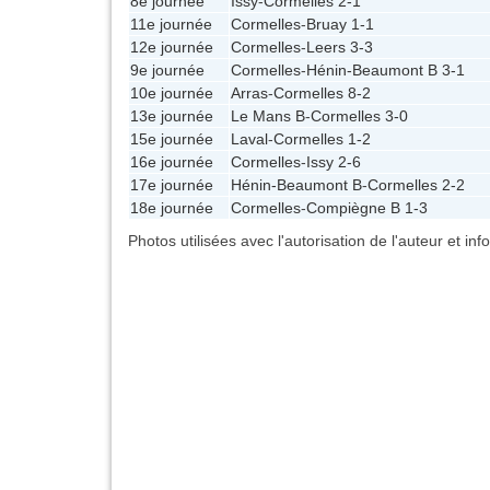
8e journée
Issy
-
Cormelles
2-1
11e journée
Cormelles
-
Bruay
1-1
12e journée
Cormelles
-
Leers
3-3
9e journée
Cormelles
-
Hénin-Beaumont B
3-1
10e journée
Arras
-
Cormelles
8-2
13e journée
Le Mans B
-
Cormelles
3-0
15e journée
Laval
-
Cormelles
1-2
16e journée
Cormelles
-
Issy
2-6
17e journée
Hénin-Beaumont B
-
Cormelles
2-2
18e journée
Cormelles
-
Compiègne B
1-3
Photos utilisées avec l'autorisation de l'auteur et in