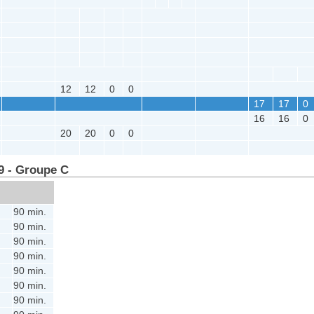
12
12
0
0
17
17
0
16
16
0
20
20
0
0
9 - Groupe C
90 min.
90 min.
90 min.
90 min.
90 min.
90 min.
90 min.