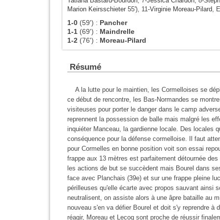
Tatiana Bastard-Bourdon
, 7-
Jessica Chardon
, 8-
Stéph
Marion Keirsschieter
55'), 11-
Virginie Moreau-Pilard
, 
1-0
(59')
:
Pancher
1-1
(69')
:
Maindrelle
1-2
(76')
:
Moreau-Pilard
Résumé
A la lutte pour le maintien, les Cormelloises se dép
ce début de rencontre, les Bas-Normandes se montrent
visiteuses pour porter le danger dans le camp advers
reprennent la possession de balle mais malgré les eff
inquiéter Manceau, la gardienne locale. Des locales q
conséquence pour la défense cormelloise. Il faut atte
pour Cormelles en bonne position voit son essai repo
frappe aux
13 mètres
est parfaitement détournée des d
les actions de but se succèdent mais Bourel dans se
face avec Planchais (39e) et sur une frappe pleine luc
périlleuses qu'elle écarte avec propos sauvant ainsi 
neutralisent, on assiste alors à une âpre bataille au 
nouveau s'en va défier Bourel et doit s'y reprendre à 
réagir, Moreau et Lecoq sont proche de réussir finale