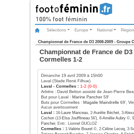
Sélections
Europe
National
Région
Championnat de France de D3 2008-2009 - Groupe 
Championnat de France de D3 2
Cormelles 1-2
Dimanche 19 avril 2009 à 15h00
Laval (Stade René Filhue)
Laval
-
Cormelles
:
1-2 (0-0)
Arbitre : David Betton assisté de Jean-Pierre Be
But pour Laval :
Marine Pancher
59'
Buts pour Cormelles :
Magalie Maindrelle
69',
Vi
Aucun avertissement
Laval
:
16-
Laure Manceau
, 2-
Aurélie Béchet
, 3-
Alexa
Cochon
(13-
Elsa Joufflineau
56'), 8-
Amélie Aubry
©, 9
Pancher
, Entr.: Lionnel DUCLOZ
Cormelles
:
1-
Valérie Bourel
©, 2-
Céline Lecoq
, 3-
So