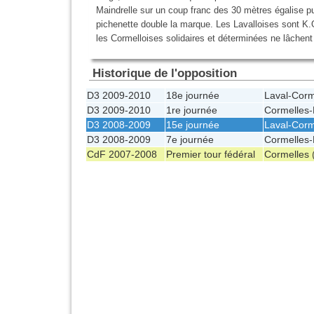
Maindrelle sur un coup franc des
30 mètres
égalise pu
pichenette double la marque. Les Lavalloises sont K
les Cormelloises solidaires et déterminées ne lâchent 
Historique de l'opposition
D3 2009-2010
18e journée
Laval
-
Corm
D3 2009-2010
1re journée
Cormelles
-
D3 2008-2009
15e journée
Laval
-
Corm
D3 2008-2009
7e journée
Cormelles
-
CdF 2007-2008
Premier tour fédéral
Cormelles