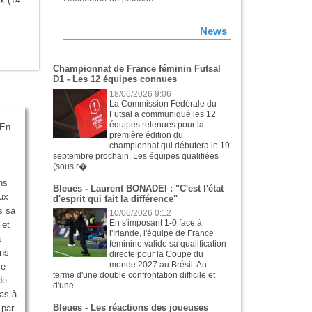
ux
(14-
News
Championnat de France féminin Futsal
D1 - Les 12 équipes connues
18/06/2026 9:06
La Commission Fédérale du
Futsal a communiqué les 12
équipes retenues pour la
 En
première édition du
championnat qui débutera le 19
septembre prochain. Les équipes qualifiées
(sous r�...
ns
Bleues - Laurent BONADEI : "C'est l'état
oux
d'esprit qui fait la différence"
s sa
10/06/2026 0:12
En s'imposant 1-0 face à
 et
l'Irlande, l'équipe de France
à
féminine valide sa qualification
ons
directe pour la Coupe du
monde 2027 au Brésil. Au
se
terme d'une double confrontation difficile et
de
d'une...
pas à
Bleues - Les réactions des joueuses
 par