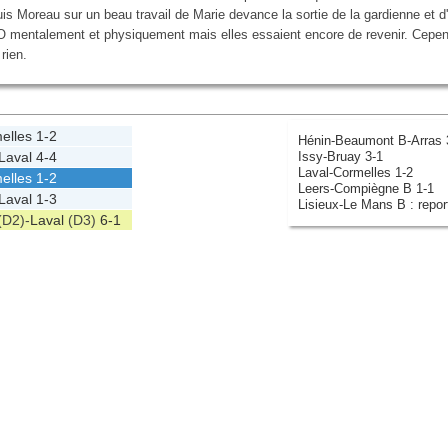
is Moreau sur un beau travail de Marie devance la sortie de la gardienne et d
.O mentalement et physiquement mais elles essaient encore de revenir. Cepe
rien.
elles
1-2
Hénin-Beaumont B-Arras 
Issy-Bruay 3-1
Laval
4-4
Laval-Cormelles 1-2
elles
1-2
Leers-Compiègne B 1-1
Laval
1-3
Lisieux-Le Mans B : repor
(D2)-
Laval
(D3)
6-1