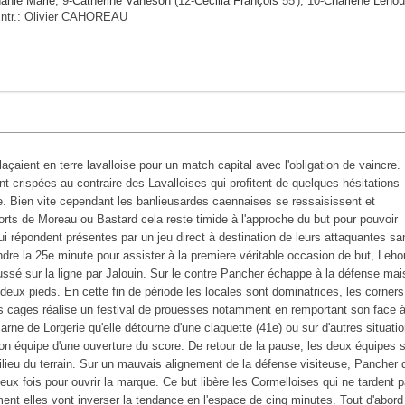
anie Marie
, 9-
Catherine Vaneson
(12-
Cécilia François
55'), 10-
Charlène Leho
Entr.: Olivier CAHOREAU
laçaient en terre lavalloise pour un match capital avec l'obligation de vaincre.
 crispées au contraire des Lavalloises qui profitent de quelques hésitations
e. Bien vite cependant les banlieusardes caennaises se ressaisissent et
orts de Moreau ou Bastard cela reste timide à l'approche du but pour pouvoir
ui répondent présentes par un jeu direct à destination de leurs attaquantes sa
ndre la 25e minute pour assister à la premiere véritable occasion de but, Leh
ussé sur la ligne par Jalouin. Sur le contre Pancher échappe à la défense mai
eux pieds. En cette fin de période les locales sont dominatrices, les corners
s cages réalise un festival de prouesses notamment en remportant son face 
arne de Lorgerie qu'elle détourne d'une claquette (41e) ou sur d'autres situati
son équipe d'une ouverture du score. De retour de la pause, les deux équipes 
milieu du terrain. Sur un mauvais alignement de la défense visiteuse, Pancher 
deux fois pour ouvrir la marque. Ce but libère les Cormelloises qui ne tardent 
ment elles vont inverser la tendance en l'espace de cinq minutes. Tout d'abord