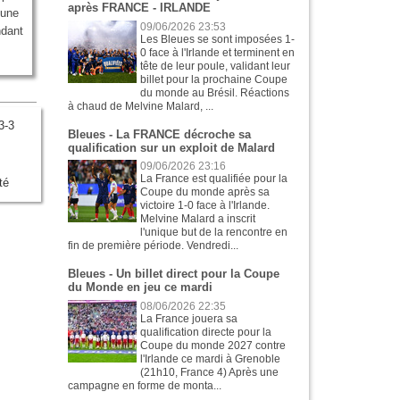
après FRANCE - IRLANDE
'une
09/06/2026 23:53
ndant
Les Bleues se sont imposées 1-
0 face à l'Irlande et terminent en
tête de leur poule, validant leur
billet pour la prochaine Coupe
du monde au Brésil. Réactions
à chaud de Melvine Malard, ...
3-3
Bleues - La FRANCE décroche sa
qualification sur un exploit de Malard
09/06/2026 23:16
La France est qualifiée pour la
té
Coupe du monde après sa
victoire 1-0 face à l'Irlande.
Melvine Malard a inscrit
l'unique but de la rencontre en
fin de première période. Vendredi...
Bleues - Un billet direct pour la Coupe
du Monde en jeu ce mardi
08/06/2026 22:35
La France jouera sa
qualification directe pour la
Coupe du monde 2027 contre
l'Irlande ce mardi à Grenoble
(21h10, France 4) Après une
campagne en forme de monta...