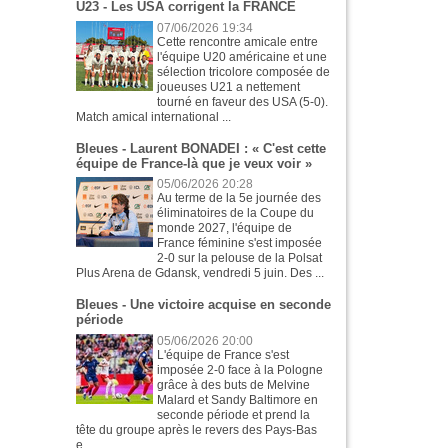
U23 - Les USA corrigent la FRANCE
07/06/2026 19:34
Cette rencontre amicale entre
l'équipe U20 américaine et une
sélection tricolore composée de
joueuses U21 a nettement
tourné en faveur des USA (5-0).
Match amical international ...
Bleues - Laurent BONADEI : « C'est cette
équipe de France-là que je veux voir »
05/06/2026 20:28
Au terme de la 5e journée des
éliminatoires de la Coupe du
monde 2027, l'équipe de
France féminine s'est imposée
2-0 sur la pelouse de la Polsat
Plus Arena de Gdansk, vendredi 5 juin. Des ...
Bleues - Une victoire acquise en seconde
période
05/06/2026 20:00
L'équipe de France s'est
imposée 2-0 face à la Pologne
grâce à des buts de Melvine
Malard et Sandy Baltimore en
seconde période et prend la
tête du groupe après le revers des Pays-Bas
e...