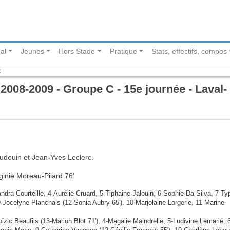
al
Jeunes
Hors Stade
Pratique
Stats, effectifs, compos
C
008-2009 - Groupe C - 15e journée - Laval-
audouin et Jean-Yves Leclerc.
rginie Moreau-Pilard
76'
ndra Courteille
, 4-
Aurélie Cruard
, 5-
Tiphaine Jalouin
, 6-
Sophie Da Silva
, 7-
Ty
-
Jocelyne Planchais
(12-
Sonia Aubry
65'), 10-
Marjolaine Lorgerie
, 11-
Marine
izic Beaufils
(13-
Marion Blot
71'), 4-
Magalie Maindrelle
, 5-
Ludivine Lemarié
, 