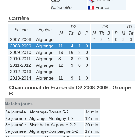
Club
Nationalité
France
Carrière
D2
D3
D3 -
Saison
Equipe
M
Tit
B
P
M
Tit
B
P
M
Tit
2007-2008
Algrange
7
2
1
0
3
3
2008-2009
Algrange
11
4
1
0
2009-2010
Algrange
19
16
2
0
2010-2011
Algrange
8
8
0
0
2011-2012
Algrange
12
9
0
0
2012-2013
Algrange
2013-2014
Algrange
11
9
1
0
Championnat de France de D2 2008-2009 - Groupe
B
Matchs joués
3e journée
Algrange
-
Rouen
5-2
14 min.
7e journée
Algrange
-
Montigny
1-2
12 min.
8e journée
Bischheim
-
Algrange
2-2
20 min.
9e journée
Algrange
-
Compiègne
5-2
17 min.