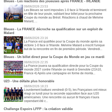
Bleues - Les réactions des joueuses après FRANCE - IRLANDE
09/06/2026 23:53
Les Bleues se sont imposées 1-0 face à l'Irlande et terminent
en tête de leur poule, validant leur billet pour la prochaine
Coupe du monde au Brésil. Réactions à chaud de Melvine
Malard, ...
Bleues - La FRANCE décroche sa qualification sur un exploit de
Malard
09/06/2026 23:16
La France est qualifiée pour la Coupe du monde après sa
victoire 1-0 face à l'Irlande. Melvine Malard a inscrit l'unique
but de la rencontre en fin de première période. Vendredi...
Bleues - Un billet direct pour la Coupe du Monde en jeu ce mardi
08/06/2026 22:35
La France jouera sa qualification directe pour la Coupe du
monde 2027 contre l'Irlande ce mardi à Grenoble (21h10,
France 4) Après une campagne en forme de monta...
U23 - Une défaite plus honorable
08/06/2026 18:23
Lourdement battues vendredi (0-5), les Françaises ont mieux
réagi ce lundi pour la seconde opposition face aux U20
américaines. Une rencontre où aucun tir français n'aura
cependant été c...
Challenge Espoirs LFFP : la création validée