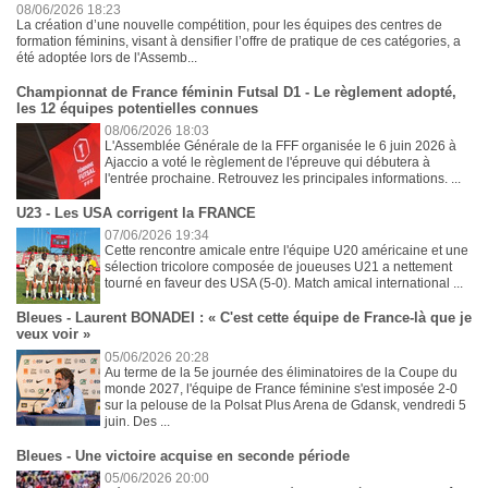
08/06/2026 18:23
La création d’une nouvelle compétition, pour les équipes des centres de
formation féminins, visant à densifier l’offre de pratique de ces catégories, a
été adoptée lors de l'Assemb...
Championnat de France féminin Futsal D1 - Le règlement adopté,
les 12 équipes potentielles connues
08/06/2026 18:03
L'Assemblée Générale de la FFF organisée le 6 juin 2026 à
Ajaccio a voté le règlement de l'épreuve qui débutera à
l'entrée prochaine. Retrouvez les principales informations. ...
U23 - Les USA corrigent la FRANCE
07/06/2026 19:34
Cette rencontre amicale entre l'équipe U20 américaine et une
sélection tricolore composée de joueuses U21 a nettement
tourné en faveur des USA (5-0). Match amical international ...
Bleues - Laurent BONADEI : « C'est cette équipe de France-là que je
veux voir »
05/06/2026 20:28
Au terme de la 5e journée des éliminatoires de la Coupe du
monde 2027, l'équipe de France féminine s'est imposée 2-0
sur la pelouse de la Polsat Plus Arena de Gdansk, vendredi 5
juin. Des ...
Bleues - Une victoire acquise en seconde période
05/06/2026 20:00