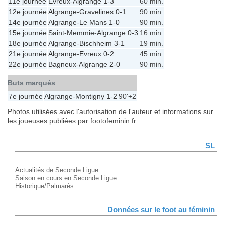
11e journée
Evreux
-
Algrange
1-3
60 min.
12e journée
Algrange
-
Gravelines
0-1
90 min.
14e journée
Algrange
-
Le Mans
1-0
90 min.
15e journée
Saint-Memmie
-
Algrange
0-3
16 min.
18e journée
Algrange
-
Bischheim
3-1
19 min.
21e journée
Algrange
-
Evreux
0-2
45 min.
22e journée
Bagneux
-
Algrange
2-0
90 min.
Buts marqués
7e journée
Algrange
-
Montigny
1-2
90'+2
Photos utilisées avec l'autorisation de l'auteur et informations sur
les joueuses publiées par footofeminin.fr
SL
Actualités de Seconde Ligue
Saison en cours en Seconde Ligue
Historique/Palmarès
Données sur le foot au féminin