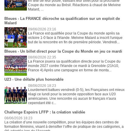
en tête de leur poule, validant leur billet pour la prochaine
Coupe du monde au Brésil. Réactions à chaud de Melvine
Malard, ...
Bleues - La FRANCE décroche sa qualification sur un exploit de
Malard
09/06/2026 23:16
La France est qualifiée pour la Coupe du monde après sa
victoire 1-0 face à l'Irlande. Melvine Malard a inscrit l'unique
but de la rencontre en fin de première période. Vendredi...
Bleues - Un billet direct pour la Coupe du Monde en jeu ce mardi
08/06/2026 22:35
La France jouera sa qualification directe pour la Coupe du
monde 2027 contre l'Irlande ce mardi à Grenoble (21h10,
France 4) Après une campagne en forme de monta...
U23 - Une défaite plus honorable
08/06/2026 18:23
Lourdement battues vendredi (0-5), les Françaises ont mieux
réagi ce lundi pour la seconde opposition face aux U20
américaines. Une rencontre où aucun tir français n'aura
cependant été c...
Challenge Espoirs LFFP : la création validée
08/06/2026 18:23
La création d’une nouvelle compétition, pour les équipes des centres de
formation féminins, visant à densifier l’offre de pratique de ces catégories, a