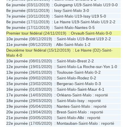
6e journée
(03/11/2019) :
Guingamp U19
-Saint-Malo U19
0-0
8e journée
(03/11/2019) :
Issy
-Saint-Malo
3-0
7e journée
(10/11/2019) : Saint-Malo U19-
Issy U19
5-0
8e journée
(17/11/2019) :
Le Havre U19
-Saint-Malo U19
2-2
9e journée
(17/11/2019) : Saint-Malo-
Nantes
0-5
Premier tour fédéral
(24/11/2019) :
Orvault
-Saint-Malo
0-0
10e journée
(08/12/2019) : Saint-Malo U19-
Brest U19
2-2
11e journée
(08/12/2019) :
Albi
-Saint-Malo
1-2
Deuxième tour fédéral
(15/12/2019) :
Le Havre
(D2)-Saint-
Malo
4-0
10e journée
(08/01/2020) : Saint-Malo-
Brest
2-2
12e journée
(19/01/2020) : Saint-Malo-
La Roche-sur-Yon
1-0
13e journée
(26/01/2020) :
Toulouse
-Saint-Malo
0-2
14e journée
(09/02/2020) : Saint-Malo-
Rodez
0-2
15e journée
(23/02/2020) :
Bergerac
-Saint-Malo
0-3
16e journée
(01/03/2020) : Saint-Malo-
Saint-Maur
4-1
17e journée
(14/03/2020) :
Orléans
-Saint-Malo : reporté
18e journée
(29/03/2020) : Saint-Malo-
Issy
: reporté
19e journée
(05/04/2020) :
Nantes
-Saint-Malo : reporté
20e journée
(19/04/2020) :
Brest
-Saint-Malo : reporté
21e journée
(03/05/2020) : Saint-Malo-
Albi
: reporté
22e journée
(17/05/2020) :
Montauban
-Saint-Malo : reporté