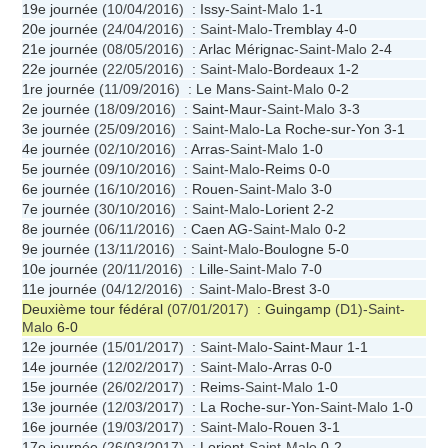
19e journée
(10/04/2016) :
Issy
-Saint-Malo
1-1
20e journée
(24/04/2016) : Saint-Malo-
Tremblay
4-0
21e journée
(08/05/2016) :
Arlac Mérignac
-Saint-Malo
2-4
22e journée
(22/05/2016) : Saint-Malo-
Bordeaux
1-2
1re journée
(11/09/2016) :
Le Mans
-Saint-Malo
0-2
2e journée
(18/09/2016) :
Saint-Maur
-Saint-Malo
3-3
3e journée
(25/09/2016) : Saint-Malo-
La Roche-sur-Yon
3-1
4e journée
(02/10/2016) :
Arras
-Saint-Malo
1-0
5e journée
(09/10/2016) : Saint-Malo-
Reims
0-0
6e journée
(16/10/2016) :
Rouen
-Saint-Malo
3-0
7e journée
(30/10/2016) : Saint-Malo-
Lorient
2-2
8e journée
(06/11/2016) :
Caen AG
-Saint-Malo
0-2
9e journée
(13/11/2016) : Saint-Malo-
Boulogne
5-0
10e journée
(20/11/2016) :
Lille
-Saint-Malo
7-0
11e journée
(04/12/2016) : Saint-Malo-
Brest
3-0
Deuxième tour fédéral
(07/01/2017) :
Guingamp
(D1)-Saint-
Malo
6-0
12e journée
(15/01/2017) : Saint-Malo-
Saint-Maur
1-1
14e journée
(12/02/2017) : Saint-Malo-
Arras
0-0
15e journée
(26/02/2017) :
Reims
-Saint-Malo
1-0
13e journée
(12/03/2017) :
La Roche-sur-Yon
-Saint-Malo
1-0
16e journée
(19/03/2017) : Saint-Malo-
Rouen
3-1
17e journée
(26/03/2017) :
Lorient
-Saint-Malo
0-2