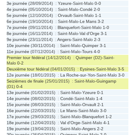
3e journée
(28/09/2014) :
Yzeure
-Saint-Malo
0-0
4e journée
(05/10/2014) : Saint-Malo-
Condé
2-0
5e journée
(12/10/2014) :
Orvault
-Saint-Malo
1-1
6e journée
(19/10/2014) : Saint-Malo-
Le Mans
3-2
7e journée
(09/11/2014) :
Blanquefort
-Saint-Malo
1-0
8e journée
(16/11/2014) : Saint-Malo-
Val d'Orge
3-1
9e journée
(23/11/2014) :
Angers
-Saint-Malo
2-3
10e journée
(30/11/2014) : Saint-Malo-
Quimper
3-1
11e journée
(07/12/2014) : Saint-Malo-
Tours
4-0
Premier tour fédéral
(14/12/2014) :
Quimper
(D2)-Saint-
Malo
0-2
Deuxième tour fédéral
(04/01/2015) :
Eysines
-Saint-Malo
3-5
12e journée
(18/01/2015) :
La Roche-sur-Yon
-Saint-Malo
3-0
Seizièmes de finale
(25/01/2015) : Saint-Malo-
Guingamp
(D1)
0-4
13e journée
(01/02/2015) : Saint-Malo-
Yzeure
0-1
14e journée
(08/02/2015) :
Condé
-Saint-Malo
1-4
15e journée
(08/03/2015) : Saint-Malo-
Orvault
2-1
16e journée
(22/03/2015) :
Le Mans
-Saint-Malo
3-0
17e journée
(29/03/2015) : Saint-Malo-
Blanquefort
1-2
18e journée
(12/04/2015) :
Val d'Orge
-Saint-Malo
4-1
19e journée
(19/04/2015) : Saint-Malo-
Angers
2-2
20e journée
(26/04/2015) :
Quimper
-Saint-Malo
2-0