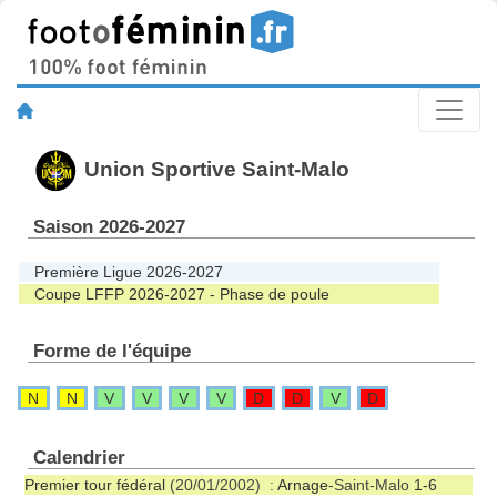
Union Sportive Saint-Malo
Saison 2026-2027
Première Ligue 2026-2027
Coupe LFFP 2026-2027 - Phase de poule
Forme de l'équipe
N
N
V
V
V
V
D
D
V
D
Calendrier
Premier tour fédéral
(20/01/2002) :
Arnage
-Saint-Malo
1-6