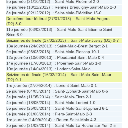
5e journée
(21/10/2012) : Saint-Malo-
Ploërmel
2-0
7e journée
(18/11/2012) :
Rennes Bréquigny
-Saint-Malo
2-0
8e journée
(02/12/2012) : Saint-Malo-
Plédéliac
15-0
Deuxième tour fédéral
(27/01/2013) : Saint-Malo-
Angers
(D2)
3-0
11e journée
(03/02/2013) : Saint-Malo-
Saint-Etienne Saint-
Brice
6-0
Seizièmes de finale
(17/02/2013) : Saint-Malo-
Juvisy
(D1)
0-7
13e journée
(24/02/2013) : Saint-Malo-
Brest Bergot
2-1
9e journée
(03/03/2013) : Saint-Malo-
Plescop
10-1
12e journée
(10/03/2013) :
Ploudaniel
-Saint-Malo
0-4
14e journée
(17/03/2013) :
Ploërmel
-Saint-Malo
1-0
10e journée
(14/04/2013) :
Lorient
-Saint-Malo
Seizièmes de finale
(16/02/2014) : Saint-Malo-
Saint-Maur
(D2)
0-1
1re journée
(27/04/2014) :
Lorient
-Saint-Malo
0-1
2e journée
(04/05/2014) :
Saint-Lyphard
-Saint-Malo
0-6
3e journée
(11/05/2014) : Saint-Malo-
Flers
2-1
4e journée
(18/05/2014) : Saint-Malo-
Lorient
1-0
5e journée
(25/05/2014) : Saint-Malo-
Saint-Lyphard
6-1
6e journée
(01/06/2014) :
Flers
-Saint-Malo
2-3
1re journée
(14/09/2014) :
Rouen
-Saint-Malo
4-3
2e journée
(21/09/2014) : Saint-Malo-
La Roche-sur-Yon
2-5