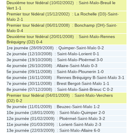
Deuxième tour fédéral
(10/02/2002) : Saint-Malo-
Breuil le
Vert
1-1
Premier tour fédéral
(15/12/2002) :
La Rochelle
(D3)-Saint-
Malo
2-1
Premier tour fédéral
(06/01/2008) :
Bonchamp
(DH)-Saint-
Malo
0-4
Deuxième tour fédéral
(20/01/2008) : Saint-Malo-
Rennes
Bréquigny
(D2)
0-4
1re journée
(28/09/2008) :
Quimper
-Saint-Malo
0-2
2e journée
(12/10/2008) : Saint-Malo-
Lorient
0-1
3e journée
(19/10/2008) : Saint-Malo-
Ploërmel
3-0
4e journée
(26/10/2008) :
Allaire
-Saint-Malo
0-3
5e journée
(09/11/2008) : Saint-Malo-
Plounerin
1-0
6e journée
(16/11/2008) :
Rennes Bréquigny B
-Saint-Malo
3-1
7e journée
(30/11/2008) :
Brest Bergot
-Saint-Malo
1-1
8e journée
(07/12/2008) : Saint-Malo-
Saint-Brieuc C
0-2
Premier tour fédéral
(04/01/2009) : Saint-Malo-
Verchers
(D2)
0-2
9e journée
(11/01/2009) :
Beuzec
-Saint-Malo
1-2
10e journée
(18/01/2009) : Saint-Malo-
Quimper
2-0
12e journée
(01/02/2009) :
Ploërmel
-Saint-Malo
3-2
11e journée
(01/03/2009) :
Lorient
-Saint-Malo
2-3
13e journée
(22/03/2009) : Saint-Malo-
Allaire
6-0