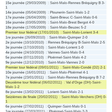
15e journée
(29/03/2009) : Saint-Malo-
Rennes Bréquigny B
3-
1
14e journée
(05/04/2009) :
Plounerin
-Saint-Malo
1-2
17e journée
(26/04/2009) :
Saint-Brieuc C
-Saint-Malo
0-6
16e journée
(03/05/2009) : Saint-Malo-
Brest Bergot
4-0
18e journée
(17/05/2009) : Saint-Malo-
Beuzec
5-2
Premier tour fédéral
(17/01/2010) : Saint-Malo-
Lorient
3-4
1re journée
(26/09/2010) : Saint-Malo-
Quimper
2-0
2e journée
(10/10/2010) :
Rennes Bréquigny B
-Saint-Malo
2-5
3e journée
(17/10/2010) : Saint-Malo-
Lorient
1-0
4e journée
(24/10/2010) :
Vannes
-Saint-Malo
0-4
5e journée
(07/11/2010) :
Ploërmel
-Saint-Malo
4-2
9e journée
(12/12/2010) : Saint-Malo-
Vannes
2-0
Premier tour fédéral
(09/01/2011) : Saint-Malo-
Condé
(D2)
2-1
10e journée
(16/01/2011) : Saint-Malo-
Ploërmel
4-1
7e journée
(23/01/2011) : Saint-Malo-
Rennes Bréquigny B
7-2
Deuxième tour fédéral
(06/02/2011) :
Val d'Orge
(DH)-Saint-
Malo
1-2
8e journée
(13/02/2011) :
Lorient
-Saint-Malo
2-1
Seizièmes de finale
(20/02/2011) : Saint-Malo-
Verchers
(DH)
0-
1
6e journée
(27/02/2011) :
Quimper
-Saint-Malo
0-1
1re journée
(27/03/2011) :
Ploërmel
-Saint-Malo
2-3