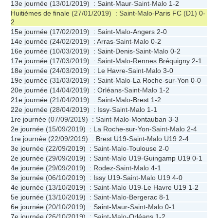
13e journée
(13/01/2019) :
Saint-Maur
-Saint-Malo
1-2
Huitièmes de finale
(27/01/2019) : Saint-Malo-
Paris FC
(D1)
0-
2
15e journée
(17/02/2019) : Saint-Malo-
Angers
2-0
14e journée
(24/02/2019) :
Arras
-Saint-Malo
0-2
16e journée
(10/03/2019) :
Saint-Denis
-Saint-Malo
0-2
17e journée
(17/03/2019) : Saint-Malo-
Rennes Bréquigny
2-1
18e journée
(24/03/2019) :
Le Havre
-Saint-Malo
3-0
19e journée
(31/03/2019) : Saint-Malo-
La Roche-sur-Yon
0-0
20e journée
(14/04/2019) :
Orléans
-Saint-Malo
1-2
21e journée
(21/04/2019) : Saint-Malo-
Brest
1-2
22e journée
(28/04/2019) :
Issy
-Saint-Malo
1-1
1re journée
(07/09/2019) : Saint-Malo-
Montauban
3-3
2e journée
(15/09/2019) :
La Roche-sur-Yon
-Saint-Malo
2-4
1re journée
(22/09/2019) :
Brest U19
-Saint-Malo U19
2-4
3e journée
(22/09/2019) : Saint-Malo-
Toulouse
2-0
2e journée
(29/09/2019) : Saint-Malo U19-
Guingamp U19
0-1
4e journée
(29/09/2019) :
Rodez
-Saint-Malo
4-1
3e journée
(06/10/2019) :
Issy U19
-Saint-Malo U19
4-0
4e journée
(13/10/2019) : Saint-Malo U19-
Le Havre U19
1-2
5e journée
(13/10/2019) : Saint-Malo-
Bergerac
8-1
6e journée
(20/10/2019) :
Saint-Maur
-Saint-Malo
0-1
7e journée
(26/10/2019) : Saint-Malo-
Orléans
1-2