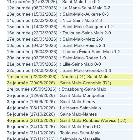
11e journée
(01/02/2026) : Saint-Malo-
Lille
0-2
12e journée
(08/02/2026) :
Le Mans
-Saint-Malo
0-2
13e journée
(15/02/2026) : Saint-Malo-
Auxerre
0-3
14e journée
(22/02/2026) :
Nice
-Saint-Malo
2-3
15e journée
(14/03/2026) : Saint-Malo-
Guingamp
1-2
16e journée
(22/03/2026) :
Toulouse
-Saint-Malo
2-0
17e journée
(29/03/2026) : Saint-Malo-
Metz
2-0
18e journée
(04/04/2026) : Saint-Malo-
Reims
2-1
19e journée
(26/04/2026) :
Thonon Évian
-Saint-Malo
1-2
20e journée
(03/05/2026) : Saint-Malo-
Rodez
1-0
21e journée
(17/05/2026) :
Lille
-Saint-Malo
0-0
22e journée
(24/05/2026) : Saint-Malo-
Grenoble
1-1
1re journée
(22/08/2026) :
Nantes
(D1)-Saint-Malo
2e journée
(29/08/2026) : Saint-Malo-
Grenoble
(D2)
1re journée
(05/09/2026) :
Strasbourg
-Saint-Malo
2e journée
(12/09/2026) : Saint-Malo-
Montpellier
3e journée
(19/09/2026) : Saint-Malo-
Fleury
4e journée
(03/10/2026) :
Le Havre
-Saint-Malo
5e journée
(17/10/2026) : Saint-Malo-
Nantes
4e journée
(21/10/2026) : Saint-Malo-
Roubaix-Wervicq
(D2)
6e journée
(24/10/2026) : Saint-Malo-
Paris FC
7e journée
(31/10/2026) :
Toulouse
-Saint-Malo
8e journée
(07/11/2026) : Saint-Malo-
Marseille