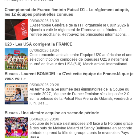
été adoptée lors de l'Assemb...
Championnat de France féminin Futsal D1 - Le règlement adopté,
les 12 équipes potentielles connues
08/06/2026 18:03
L'Assemblée Générale de la FFF organisée le 6 juin 2026 à
Ajaccio a voté le règlement de l'épreuve qui débutera à
l'entrée prochaine. Retrouvez les principales informations. ...
U23 - Les USA corrigent la FRANCE
07/06/2026 19:34
Cette rencontre amicale entre l'équipe U20 américaine et une
sélection tricolore composée de joueuses U21 a nettement
tourné en faveur des USA (5-0). Match amical international ...
Bleues - Laurent BONADEI : « C'est cette équipe de France-là que je
veux voir »
05/06/2026 20:28
Au terme de la 5e journée des éliminatoires de la Coupe du
monde 2027, l'équipe de France féminine s'est imposée 2-0
sur la pelouse de la Polsat Plus Arena de Gdansk, vendredi 5
juin. Des ...
Bleues - Une victoire acquise en seconde période
05/06/2026 20:00
L'équipe de France s'est imposée 2-0 face à la Pologne grâce
à des buts de Melvine Malard et Sandy Baltimore en seconde
période et prend la tête du groupe après le revers des Pays-
Bas e...