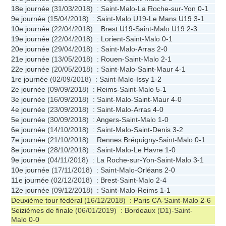
18e journée
(31/03/2018) : Saint-Malo-
La Roche-sur-Yon
0-1
9e journée
(15/04/2018) : Saint-Malo U19-
Le Mans U19
3-1
10e journée
(22/04/2018) :
Brest U19
-Saint-Malo U19
2-3
19e journée
(22/04/2018) :
Lorient
-Saint-Malo
0-1
20e journée
(29/04/2018) : Saint-Malo-
Arras
2-0
21e journée
(13/05/2018) :
Rouen
-Saint-Malo
2-1
22e journée
(20/05/2018) : Saint-Malo-
Saint-Maur
4-1
1re journée
(02/09/2018) : Saint-Malo-
Issy
1-2
2e journée
(09/09/2018) :
Reims
-Saint-Malo
5-1
3e journée
(16/09/2018) : Saint-Malo-
Saint-Maur
4-0
4e journée
(23/09/2018) : Saint-Malo-
Arras
4-0
5e journée
(30/09/2018) :
Angers
-Saint-Malo
1-0
6e journée
(14/10/2018) : Saint-Malo-
Saint-Denis
3-2
7e journée
(21/10/2018) :
Rennes Bréquigny
-Saint-Malo
0-1
8e journée
(28/10/2018) : Saint-Malo-
Le Havre
1-0
9e journée
(04/11/2018) :
La Roche-sur-Yon
-Saint-Malo
3-1
10e journée
(17/11/2018) : Saint-Malo-
Orléans
2-0
11e journée
(02/12/2018) :
Brest
-Saint-Malo
2-4
12e journée
(09/12/2018) : Saint-Malo-
Reims
1-1
Deuxième tour fédéral
(16/12/2018) :
Paris CA
-Saint-Malo
2-6
Seizièmes de finale
(06/01/2019) :
Bordeaux
(D1)-Saint-
Malo
0-0