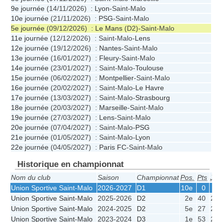
9e journée
(14/11/2026) :
Lyon
-Saint-Malo
10e journée
(21/11/2026) :
PSG
-Saint-Malo
5e journée
(09/12/2026) :
Le Mans
(D2)-Saint-Malo
11e journée
(12/12/2026) : Saint-Malo-
Lens
12e journée
(19/12/2026) :
Nantes
-Saint-Malo
13e journée
(16/01/2027) :
Fleury
-Saint-Malo
14e journée
(23/01/2027) : Saint-Malo-
Toulouse
15e journée
(06/02/2027) :
Montpellier
-Saint-Malo
16e journée
(20/02/2027) : Saint-Malo-
Le Havre
17e journée
(13/03/2027) : Saint-Malo-
Strasbourg
18e journée
(20/03/2027) :
Marseille
-Saint-Malo
19e journée
(27/03/2027) :
Lens
-Saint-Malo
20e journée
(07/04/2027) : Saint-Malo-
PSG
21e journée
(01/05/2027) : Saint-Malo-
Lyon
22e journée
(04/05/2027) :
Paris FC
-Saint-Malo
Historique en championnat
Nom du club
Saison
Championnat
Pos.
Pts
J
Union Sportive Saint-Malo
2026-2027
D1
10e
0
0
Union Sportive Saint-Malo
2025-2026
D2
2e
40
22
Union Sportive Saint-Malo
2024-2025
D2
5e
27
20
Union Sportive Saint-Malo
2023-2024
D3
1e
53
22