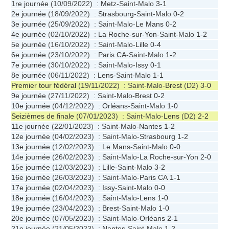
1re journée
(10/09/2022) :
Metz
-Saint-Malo
3-1
2e journée
(18/09/2022) :
Strasbourg
-Saint-Malo
0-2
3e journée
(25/09/2022) : Saint-Malo-
Le Mans
0-2
4e journée
(02/10/2022) :
La Roche-sur-Yon
-Saint-Malo
1-2
5e journée
(16/10/2022) : Saint-Malo-
Lille
0-4
6e journée
(23/10/2022) :
Paris CA
-Saint-Malo
1-2
7e journée
(30/10/2022) : Saint-Malo-
Issy
0-1
8e journée
(06/11/2022) :
Lens
-Saint-Malo
1-1
Premier tour fédéral
(19/11/2022) : Saint-Malo-
Brest
(D2)
3-0
9e journée
(27/11/2022) : Saint-Malo-
Brest
0-2
10e journée
(04/12/2022) :
Orléans
-Saint-Malo
1-0
Seizièmes de finale
(07/01/2023) : Saint-Malo-
Lens
(D2)
2-2
11e journée
(22/01/2023) : Saint-Malo-
Nantes
1-2
12e journée
(04/02/2023) : Saint-Malo-
Strasbourg
1-2
13e journée
(12/02/2023) :
Le Mans
-Saint-Malo
0-0
14e journée
(26/02/2023) : Saint-Malo-
La Roche-sur-Yon
2-0
15e journée
(12/03/2023) :
Lille
-Saint-Malo
3-2
16e journée
(26/03/2023) : Saint-Malo-
Paris CA
1-1
17e journée
(02/04/2023) :
Issy
-Saint-Malo
0-0
18e journée
(16/04/2023) : Saint-Malo-
Lens
1-0
19e journée
(23/04/2023) :
Brest
-Saint-Malo
1-0
20e journée
(07/05/2023) : Saint-Malo-
Orléans
2-1
21e journée
(21/05/2023) :
Nantes
-Saint-Malo
1-2