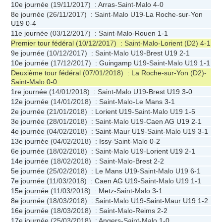
10e journée
(19/11/2017) :
Arras
-Saint-Malo
4-0
8e journée
(26/11/2017) : Saint-Malo U19-
La Roche-sur-Yon
U19
0-4
11e journée
(03/12/2017) : Saint-Malo-
Rouen
1-1
Premier tour fédéral
(10/12/2017) : Saint-Malo-
Lorient
(D2)
4-1
9e journée
(10/12/2017) : Saint-Malo U19-
Brest U19
2-1
10e journée
(17/12/2017) :
Guingamp U19
-Saint-Malo U19
1-1
Deuxième tour fédéral
(07/01/2018) :
La Roche-sur-Yon
(D2)-
Saint-Malo
0-0
1re journée
(14/01/2018) : Saint-Malo U19-
Brest U19
3-0
12e journée
(14/01/2018) : Saint-Malo-
Le Mans
3-1
2e journée
(21/01/2018) :
Lorient U19
-Saint-Malo U19
1-5
3e journée
(28/01/2018) : Saint-Malo U19-
Caen AG U19
2-1
4e journée
(04/02/2018) :
Saint-Maur U19
-Saint-Malo U19
3-1
13e journée
(04/02/2018) :
Issy
-Saint-Malo
0-2
6e journée
(18/02/2018) : Saint-Malo U19-
Lorient U19
2-1
14e journée
(18/02/2018) : Saint-Malo-
Brest
2-2
5e journée
(25/02/2018) :
Le Mans U19
-Saint-Malo U19
6-1
7e journée
(11/03/2018) :
Caen AG U19
-Saint-Malo U19
1-1
15e journée
(11/03/2018) :
Metz
-Saint-Malo
3-1
8e journée
(18/03/2018) : Saint-Malo U19-
Saint-Maur U19
1-2
16e journée
(18/03/2018) : Saint-Malo-
Reims
2-2
17e journée
(25/03/2018) :
Angers
-Saint-Malo
1-0