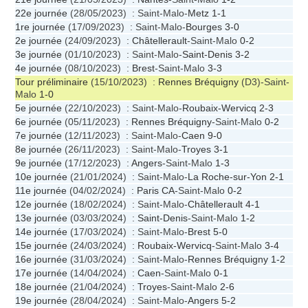
22e journée
(28/05/2023) : Saint-Malo-
Metz
1-1
1re journée
(17/09/2023) : Saint-Malo-
Bourges
3-0
2e journée
(24/09/2023) :
Châtellerault
-Saint-Malo
0-2
3e journée
(01/10/2023) : Saint-Malo-
Saint-Denis
3-2
4e journée
(08/10/2023) :
Brest
-Saint-Malo
3-3
Tour préliminaire
(15/10/2023) :
Rennes Bréquigny
(D3)-Saint-
Malo
1-0
5e journée
(22/10/2023) : Saint-Malo-
Roubaix-Wervicq
2-3
6e journée
(05/11/2023) :
Rennes Bréquigny
-Saint-Malo
0-2
7e journée
(12/11/2023) : Saint-Malo-
Caen
9-0
8e journée
(26/11/2023) : Saint-Malo-
Troyes
3-1
9e journée
(17/12/2023) :
Angers
-Saint-Malo
1-3
10e journée
(21/01/2024) : Saint-Malo-
La Roche-sur-Yon
2-1
11e journée
(04/02/2024) :
Paris CA
-Saint-Malo
0-2
12e journée
(18/02/2024) : Saint-Malo-
Châtellerault
4-1
13e journée
(03/03/2024) :
Saint-Denis
-Saint-Malo
1-2
14e journée
(17/03/2024) : Saint-Malo-
Brest
5-0
15e journée
(24/03/2024) :
Roubaix-Wervicq
-Saint-Malo
3-4
16e journée
(31/03/2024) : Saint-Malo-
Rennes Bréquigny
1-2
17e journée
(14/04/2024) :
Caen
-Saint-Malo
0-1
18e journée
(21/04/2024) :
Troyes
-Saint-Malo
2-6
19e journée
(28/04/2024) : Saint-Malo-
Angers
5-2