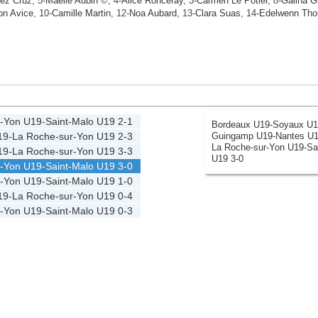
ez Cruz
, 5-
Maëlle Aubin
©, 4-
Alice Ronceray
, 3-
Carmen Le Potier
, 8-
Galina G
n Avice
, 10-
Camille Martin
, 12-
Noa Aubard
, 13-
Clara Suas
, 14-
Edelwenn Th
r-Yon U19
-
Saint-Malo U19
2-1
Bordeaux U19-Soyaux U1
Guingamp U19-Nantes U1
19
-
La Roche-sur-Yon U19
2-3
La Roche-sur-Yon U19-Sa
19
-
La Roche-sur-Yon U19
3-3
U19 3-0
r-Yon U19
-
Saint-Malo U19
3-0
r-Yon U19
-
Saint-Malo U19
1-0
19
-
La Roche-sur-Yon U19
0-4
r-Yon U19
-
Saint-Malo U19
0-3