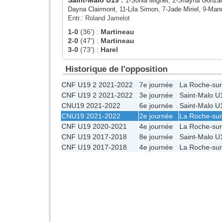
1-
Sonia Mignet
, 2-
Shayna Gonzal
Dayna Clairmont
, 11-
Lila Simon
, 7-
Jade Miriel
, 9-
Mano
Entr.: Roland Jamelot
1-0
(36')
:
Martineau
2-0
(47')
:
Martineau
3-0
(73')
:
Harel
Historique de l'opposition
CNF U19 2 2021-2022
7e journée
La Roche-su
CNF U19 2 2021-2022
3e journée
Saint-Malo U
CNU19 2021-2022
6e journée
Saint-Malo U
CNU19 2021-2022
2e journée
La Roche-su
CNF U19 2020-2021
4e journée
La Roche-su
CNF U19 2017-2018
8e journée
Saint-Malo U
CNF U19 2017-2018
4e journée
La Roche-su