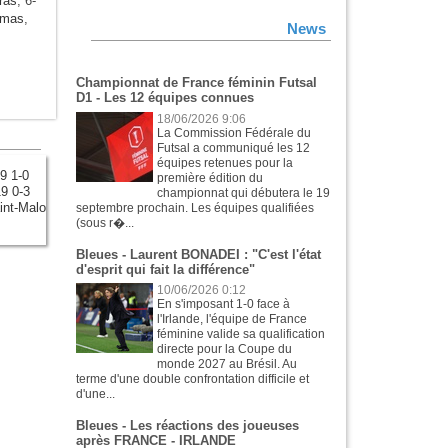
ras
, 6-
omas
,
News
Championnat de France féminin Futsal
D1 - Les 12 équipes connues
18/06/2026 9:06
La Commission Fédérale du
Futsal a communiqué les 12
équipes retenues pour la
9 1-0
première édition du
9 0-3
championnat qui débutera le 19
int-Malo
septembre prochain. Les équipes qualifiées
(sous r�...
Bleues - Laurent BONADEI : "C'est l'état
d'esprit qui fait la différence"
10/06/2026 0:12
En s'imposant 1-0 face à
l'Irlande, l'équipe de France
féminine valide sa qualification
directe pour la Coupe du
monde 2027 au Brésil. Au
terme d'une double confrontation difficile et
d'une...
Bleues - Les réactions des joueuses
après FRANCE - IRLANDE