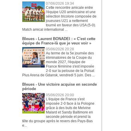
07/06/2026 19:34
Cette rencontre amicale entre
l'équipe U20 américaine et une
sélection tricolore composée de
joueuses U21 a nettement
tourné en faveur des USA (5-0).
Match amical international ...
Bleues - Laurent BONADEI : « C'est cette
équipe de France-là que je veux voir »
05/06/2026 20:28
Au terme de la 5e journée des
éliminatoires de la Coupe du
monde 2027, l'équipe de
France féminine s'est imposée
2-0 sur la pelouse de la Polsat
Plus Arena de Gdansk, vendredi 5 juin. Des ...
Bleues - Une victoire acquise en seconde
période
05/06/2026 20:00
L'équipe de France s'est
imposée 2-0 face à la Pologne
grâce à des buts de Melvine
Malard et Sandy Baltimore en
seconde période et prend la
tête du groupe après le revers des Pays-Bas
e...