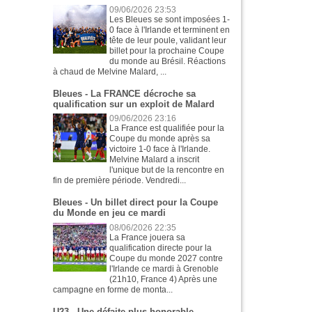
09/06/2026 23:53
Les Bleues se sont imposées 1-
0 face à l'Irlande et terminent en
tête de leur poule, validant leur
billet pour la prochaine Coupe
du monde au Brésil. Réactions
à chaud de Melvine Malard, ...
Bleues - La FRANCE décroche sa
qualification sur un exploit de Malard
09/06/2026 23:16
La France est qualifiée pour la
Coupe du monde après sa
victoire 1-0 face à l'Irlande.
Melvine Malard a inscrit
l'unique but de la rencontre en
fin de première période. Vendredi...
Bleues - Un billet direct pour la Coupe
du Monde en jeu ce mardi
08/06/2026 22:35
La France jouera sa
qualification directe pour la
Coupe du monde 2027 contre
l'Irlande ce mardi à Grenoble
(21h10, France 4) Après une
campagne en forme de monta...
U23 - Une défaite plus honorable