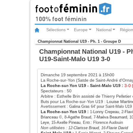
Sélections
Europe
National
Région
Championnat National U19 - Ph. 1 - Groupe D
Championnat National U19 - Ph
U19-Saint-Malo U19 3-0
Dimanche 19 septembre 2021 à 15h00
La Roche-sur-Yon (Satde de Saint-André d'Orna
La Roche-sur-Yon U19
-
Saint-Malo U19
:
3-0 
Spectateurs : 50
Arbitre : Esthelle Brin assisté de Thierry Pelletie
Buts pour La Roche-sur-Yon U19 :
Louise Marti
Avertissement :
Galina Gras
64' pour Saint-Malo U19
La Roche-sur-Yon U19
:
1-
Lonny Crepeau
, 2-
Flav
Brianceau
©, 8-
Agathe Braud
, 7-
Maéva Beaumard
, 1
Leye
, 15-
Axelle Pineau
, Entr.: Florence Audouin
Non utilisées :
12-
Clarisse Braud
, 16-
Flavie David
Saint-Malo U19
: