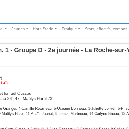
al
Jeunes
Hors Stade
Pratique
Stats, effectifs, compos
. 1 - Groupe D - 2e journée - La Roche-sur-
y)
(1-0)
r et Ismaël Oussoufi.
neau
36', 47',
Maëlys Harel
73'
ie Granger
, 4-
Camille Retailleau
, 5-
Océane Bonneau
, 3-
Juliette Jolivet
, 6-
Prisc
0-
Maëlys Harel
, 11-
Anaïs Jaunet
, 9-
Louise Martineau
, 14-
Carlyne Brieau
, 13-
A