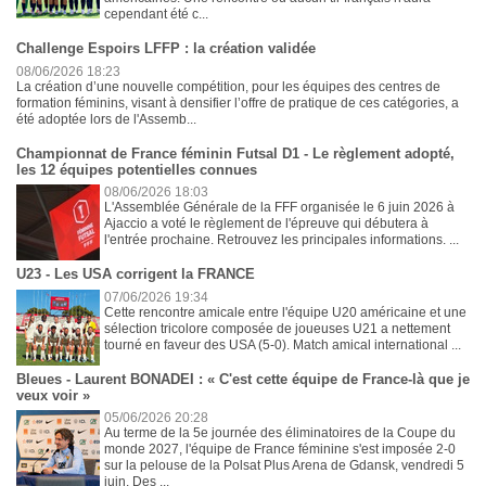
cependant été c...
Challenge Espoirs LFFP : la création validée
08/06/2026 18:23
La création d’une nouvelle compétition, pour les équipes des centres de
formation féminins, visant à densifier l’offre de pratique de ces catégories, a
été adoptée lors de l'Assemb...
Championnat de France féminin Futsal D1 - Le règlement adopté,
les 12 équipes potentielles connues
08/06/2026 18:03
L'Assemblée Générale de la FFF organisée le 6 juin 2026 à
Ajaccio a voté le règlement de l'épreuve qui débutera à
l'entrée prochaine. Retrouvez les principales informations. ...
U23 - Les USA corrigent la FRANCE
07/06/2026 19:34
Cette rencontre amicale entre l'équipe U20 américaine et une
sélection tricolore composée de joueuses U21 a nettement
tourné en faveur des USA (5-0). Match amical international ...
Bleues - Laurent BONADEI : « C'est cette équipe de France-là que je
veux voir »
05/06/2026 20:28
Au terme de la 5e journée des éliminatoires de la Coupe du
monde 2027, l'équipe de France féminine s'est imposée 2-0
sur la pelouse de la Polsat Plus Arena de Gdansk, vendredi 5
juin. Des ...