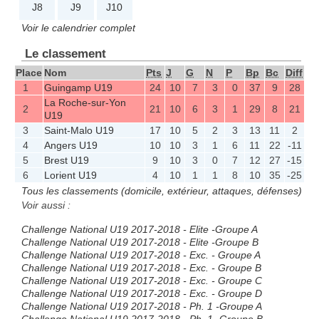
J8
J9
J10
Voir le calendrier complet
Le classement
Place
Nom
Pts
J
G
N
P
Bp
Bc
Diff
1
Guingamp U19
24
10
7
3
0
37
9
28
La Roche-sur-Yon
2
21
10
6
3
1
29
8
21
U19
3
Saint-Malo U19
17
10
5
2
3
13
11
2
4
Angers U19
10
10
3
1
6
11
22
-11
5
Brest U19
9
10
3
0
7
12
27
-15
6
Lorient U19
4
10
1
1
8
10
35
-25
Tous les classements (domicile, extérieur, attaques, défenses)
Voir aussi :
Challenge National U19 2017-2018 - Elite -Groupe A
Challenge National U19 2017-2018 - Elite -Groupe B
Challenge National U19 2017-2018 - Exc. - Groupe A
Challenge National U19 2017-2018 - Exc. - Groupe B
Challenge National U19 2017-2018 - Exc. - Groupe C
Challenge National U19 2017-2018 - Exc. - Groupe D
Challenge National U19 2017-2018 - Ph. 1 -Groupe A