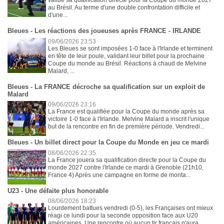
valide sa qualification directe pour la Coupe du monde 2027
au Brésil. Au terme d'une double confrontation difficile et
d'une...
Bleues - Les réactions des joueuses après FRANCE - IRLANDE
09/06/2026 23:53
Les Bleues se sont imposées 1-0 face à l'Irlande et terminent
en tête de leur poule, validant leur billet pour la prochaine
Coupe du monde au Brésil. Réactions à chaud de Melvine
Malard, ...
Bleues - La FRANCE décroche sa qualification sur un exploit de
Malard
09/06/2026 23:16
La France est qualifiée pour la Coupe du monde après sa
victoire 1-0 face à l'Irlande. Melvine Malard a inscrit l'unique
but de la rencontre en fin de première période. Vendredi...
Bleues - Un billet direct pour la Coupe du Monde en jeu ce mardi
08/06/2026 22:35
La France jouera sa qualification directe pour la Coupe du
monde 2027 contre l'Irlande ce mardi à Grenoble (21h10,
France 4) Après une campagne en forme de monta...
U23 - Une défaite plus honorable
08/06/2026 18:23
Lourdement battues vendredi (0-5), les Françaises ont mieux
réagi ce lundi pour la seconde opposition face aux U20
américaines. Une rencontre où aucun tir français n'aura