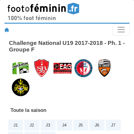
Challenge National U19 2017-2018 - Ph. 1 -
Groupe F
Toute la saison
J1
J2
J3
J4
J5
J6
J7