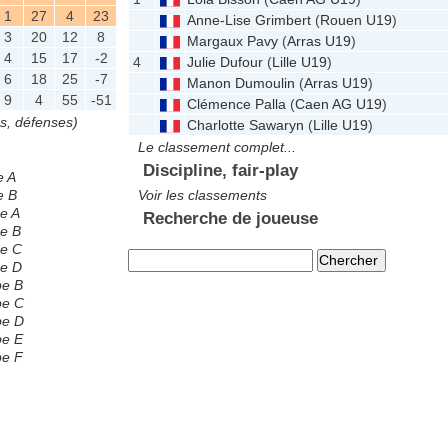
1
27
4
23
Anne-Lise Grimbert
(
Rouen U19
)
3
20
12
8
Margaux Pavy
(
Arras U19
)
4
15
17
-2
4
Julie Dufour
(
Lille U19
)
6
18
25
-7
Manon Dumoulin
(
Arras U19
)
9
4
55
-51
Clémence Palla
(
Caen AG U19
)
es, défenses)
Charlotte Sawaryn
(
Lille U19
)
Le classement complet...
Discipline, fair-play
e A
e B
Voir les classements
e A
Recherche de joueuse
pe B
pe C
pe D
pe B
pe C
pe D
pe E
pe F