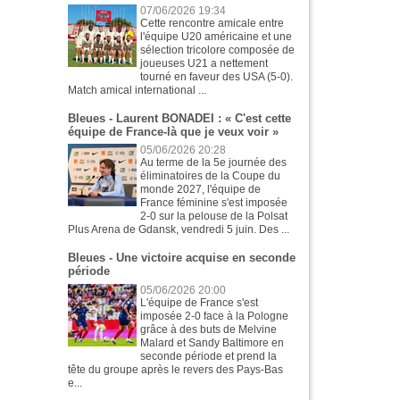
07/06/2026 19:34
Cette rencontre amicale entre
l'équipe U20 américaine et une
sélection tricolore composée de
joueuses U21 a nettement
tourné en faveur des USA (5-0).
Match amical international ...
Bleues - Laurent BONADEI : « C'est cette
équipe de France-là que je veux voir »
05/06/2026 20:28
Au terme de la 5e journée des
éliminatoires de la Coupe du
monde 2027, l'équipe de
France féminine s'est imposée
2-0 sur la pelouse de la Polsat
Plus Arena de Gdansk, vendredi 5 juin. Des ...
Bleues - Une victoire acquise en seconde
période
05/06/2026 20:00
L'équipe de France s'est
imposée 2-0 face à la Pologne
grâce à des buts de Melvine
Malard et Sandy Baltimore en
seconde période et prend la
tête du groupe après le revers des Pays-Bas
e...