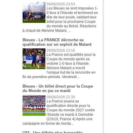
09/06/2026 23:53
Les Bleues se sont imposées 1-
0 face à l'Irlande et terminent en
tête de leur poule, validant leur
billet pour la prochaine Coupe
du monde au Brésil. Réactions
à chaud de Melvine Malard, ...
Bleues - La FRANCE décroche sa
qualification sur un exploit de Malard
09/06/2026 23:16
La France est qualifiée pour la
Coupe du monde après sa
victoire 1-0 face à l'Irlande.
Melvine Malard a inscrit
l'unique but de la rencontre en
fin de première période. Vendredi...
Bleues - Un billet direct pour la Coupe
du Monde en jeu ce mardi
08/06/2026 22:35
La France jouera sa
qualification directe pour la
Coupe du monde 2027 contre
l'Irlande ce mardi à Grenoble
(21h10, France 4) Après une
campagne en forme de monta...
U23 - Une défaite plus honorable