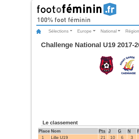
Sélections
Europe
National
Région
Challenge National U19 2017-2
Le classement
Place
Nom
Pts
J
G
N
1
Lille U19
21
10
6
3