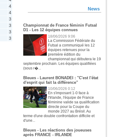
4
News
4
3
3
Championnat de France féminin Futsal
D1 - Les 12 équipes connues
3
18/06/2026 9:06
3
La Commission Fédérale du
Futsal a communiqué les 12
équipes retenues pour la
première édition du
championnat qui débutera le 19
septembre prochain. Les équipes qualifiées
(sous r�...
Bleues - Laurent BONADEI : "C'est l'état
d'esprit qui fait la différence"
10/06/2026 0:12
En s'imposant 1-0 face à
l'Irlande, l'équipe de France
féminine valide sa qualification
directe pour la Coupe du
monde 2027 au Brésil. Au
terme d'une double confrontation difficile et
d'une...
Bleues - Les réactions des joueuses
après FRANCE - IRLANDE