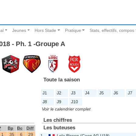
al
Jeunes
Hors Stade
Pratique
Stats, effectifs, compos
018 - Ph. 1 -Groupe A
Toute la saison
J1
J2
J3
J4
J5
J6
J7
J8
J9
J10
Voir le calendrier complet
Les chiffres
Les buteuses
P
Bp
Bc
Diff
1
35
6
29
1
Lola Bisson
(
Caen AG U19
)