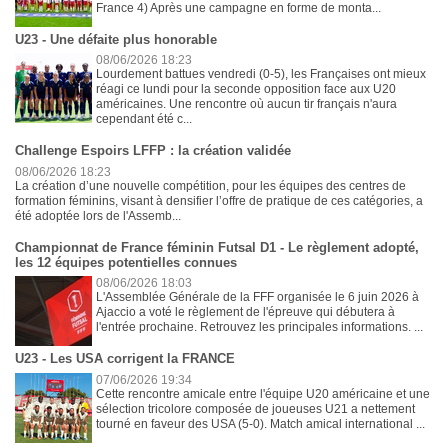
France 4) Après une campagne en forme de monta...
U23 - Une défaite plus honorable
08/06/2026 18:23
Lourdement battues vendredi (0-5), les Françaises ont mieux
réagi ce lundi pour la seconde opposition face aux U20
américaines. Une rencontre où aucun tir français n'aura
cependant été c...
Challenge Espoirs LFFP : la création validée
08/06/2026 18:23
La création d’une nouvelle compétition, pour les équipes des centres de
formation féminins, visant à densifier l’offre de pratique de ces catégories, a
été adoptée lors de l'Assemb...
Championnat de France féminin Futsal D1 - Le règlement adopté,
les 12 équipes potentielles connues
08/06/2026 18:03
L'Assemblée Générale de la FFF organisée le 6 juin 2026 à
Ajaccio a voté le règlement de l'épreuve qui débutera à
l'entrée prochaine. Retrouvez les principales informations. ...
U23 - Les USA corrigent la FRANCE
07/06/2026 19:34
Cette rencontre amicale entre l'équipe U20 américaine et une
sélection tricolore composée de joueuses U21 a nettement
tourné en faveur des USA (5-0). Match amical international ...