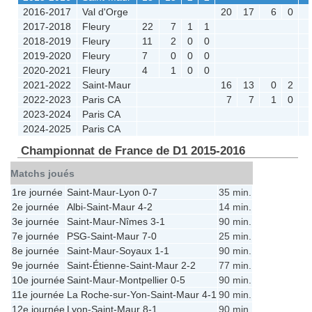
2016-2017
Val d'Orge
20
17
6
0
2017-2018
Fleury
22
7
1
1
2018-2019
Fleury
11
2
0
0
2019-2020
Fleury
7
0
0
0
2020-2021
Fleury
4
1
0
0
2021-2022
Saint-Maur
16
13
0
2
2022-2023
Paris CA
7
7
1
0
2023-2024
Paris CA
2024-2025
Paris CA
Championnat de France de D1 2015-2016
Matchs joués
1re journée
Saint-Maur
-
Lyon
0-7
35 min.
2e journée
Albi
-
Saint-Maur
4-2
14 min.
3e journée
Saint-Maur
-
Nîmes
3-1
90 min.
7e journée
PSG
-
Saint-Maur
7-0
25 min.
8e journée
Saint-Maur
-
Soyaux
1-1
90 min.
9e journée
Saint-Étienne
-
Saint-Maur
2-2
77 min.
10e journée
Saint-Maur
-
Montpellier
0-5
90 min.
11e journée
La Roche-sur-Yon
-
Saint-Maur
4-1
90 min.
12e journée
Lyon
-
Saint-Maur
8-1
90 min.