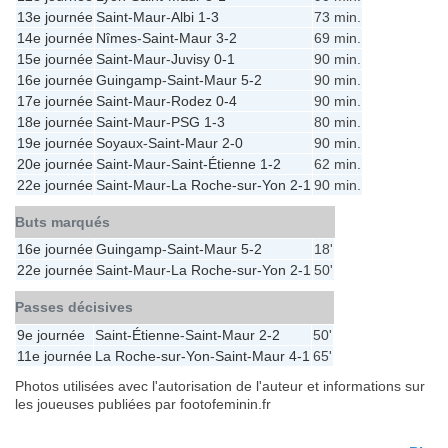
13e journée
Saint-Maur
-
Albi
1-3
73 min.
14e journée
Nîmes
-
Saint-Maur
3-2
69 min.
15e journée
Saint-Maur
-
Juvisy
0-1
90 min.
16e journée
Guingamp
-
Saint-Maur
5-2
90 min.
17e journée
Saint-Maur
-
Rodez
0-4
90 min.
18e journée
Saint-Maur
-
PSG
1-3
80 min.
19e journée
Soyaux
-
Saint-Maur
2-0
90 min.
20e journée
Saint-Maur
-
Saint-Étienne
1-2
62 min.
22e journée
Saint-Maur
-
La Roche-sur-Yon
2-1
90 min.
Buts marqués
16e journée
Guingamp
-
Saint-Maur
5-2
18'
22e journée
Saint-Maur
-
La Roche-sur-Yon
2-1
50'
Passes décisives
9e journée
Saint-Étienne
-
Saint-Maur
2-2
50'
11e journée
La Roche-sur-Yon
-
Saint-Maur
4-1
65'
Photos utilisées avec l'autorisation de l'auteur et informations sur
les joueuses publiées par footofeminin.fr