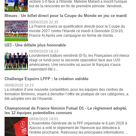
victoire 1-0 face à l'Irlande. Melvine Malard a inscrit l'unique
but de la rencontre en fin de première période. Vendredi...
Bleues - Un billet direct pour la Coupe du Monde en jeu ce mardi
08/06/2026 22:35
La France jouera sa qualification directe pour la Coupe du
monde 2027 contre l'Irlande ce mardi à Grenoble (21h10,
France 4) Après une campagne en forme de monta...
U23 - Une défaite plus honorable
08/06/2026 18:23
Lourdement battues vendredi (0-5), les Françaises ont mieux
réagi ce lundi pour la seconde opposition face aux U20
américaines. Une rencontre où aucun tir français n'aura
cependant été c...
Challenge Espoirs LFFP : la création validée
08/06/2026 18:23
La création d’une nouvelle compétition, pour les équipes des centres de
formation féminins, visant à densifier l’offre de pratique de ces catégories, a
été adoptée lors de l'Assemb...
Championnat de France féminin Futsal D1 - Le règlement adopté,
les 12 équipes potentielles connues
08/06/2026 18:03
L'Assemblée Générale de la FFF organisée le 6 juin 2026 à
Ajaccio a voté le règlement de l'épreuve qui débutera à
l'entrée prochaine. Retrouvez les principales informations. ...