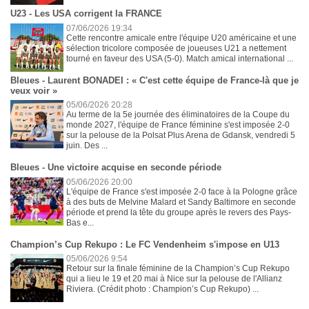
U23 - Les USA corrigent la FRANCE
07/06/2026 19:34
Cette rencontre amicale entre l'équipe U20 américaine et une
sélection tricolore composée de joueuses U21 a nettement
tourné en faveur des USA (5-0). Match amical international ...
Bleues - Laurent BONADEI : « C'est cette équipe de France-là que je
veux voir »
05/06/2026 20:28
Au terme de la 5e journée des éliminatoires de la Coupe du
monde 2027, l'équipe de France féminine s'est imposée 2-0
sur la pelouse de la Polsat Plus Arena de Gdansk, vendredi 5
juin. Des ...
Bleues - Une victoire acquise en seconde période
05/06/2026 20:00
L'équipe de France s'est imposée 2-0 face à la Pologne grâce
à des buts de Melvine Malard et Sandy Baltimore en seconde
période et prend la tête du groupe après le revers des Pays-
Bas e...
Champion’s Cup Rekupo : Le FC Vendenheim s'impose en U13
05/06/2026 9:54
Retour sur la finale féminine de la Champion’s Cup Rekupo
qui a lieu le 19 et 20 mai à Nice sur la pelouse de l'Allianz
Riviera. (Crédit photo : Champion’s Cup Rekupo) ...