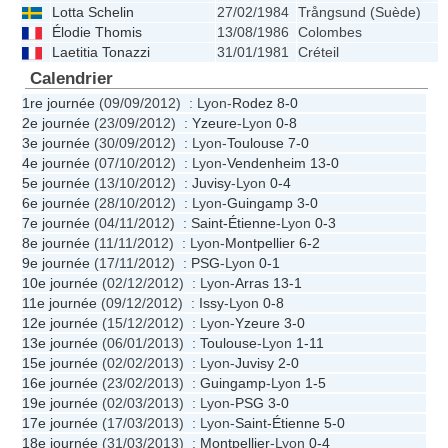
Lotta Schelin
27/02/1984
Trångsund (Suède)
Élodie Thomis
13/08/1986
Colombes
Laetitia Tonazzi
31/01/1981
Créteil
Calendrier
1re journée
(09/09/2012) : Lyon-
Rodez
8-0
2e journée
(23/09/2012) :
Yzeure
-Lyon
0-8
3e journée
(30/09/2012) : Lyon-
Toulouse
7-0
4e journée
(07/10/2012) : Lyon-
Vendenheim
13-0
5e journée
(13/10/2012) :
Juvisy
-Lyon
0-4
6e journée
(28/10/2012) : Lyon-
Guingamp
3-0
7e journée
(04/11/2012) :
Saint-Étienne
-Lyon
0-3
8e journée
(11/11/2012) : Lyon-
Montpellier
6-2
9e journée
(17/11/2012) :
PSG
-Lyon
0-1
10e journée
(02/12/2012) : Lyon-
Arras
13-1
11e journée
(09/12/2012) :
Issy
-Lyon
0-8
12e journée
(15/12/2012) : Lyon-
Yzeure
3-0
13e journée
(06/01/2013) :
Toulouse
-Lyon
1-11
15e journée
(02/02/2013) : Lyon-
Juvisy
2-0
16e journée
(23/02/2013) :
Guingamp
-Lyon
1-5
19e journée
(02/03/2013) : Lyon-
PSG
3-0
17e journée
(17/03/2013) : Lyon-
Saint-Étienne
5-0
18e journée
(31/03/2013) :
Montpellier
-Lyon
0-4