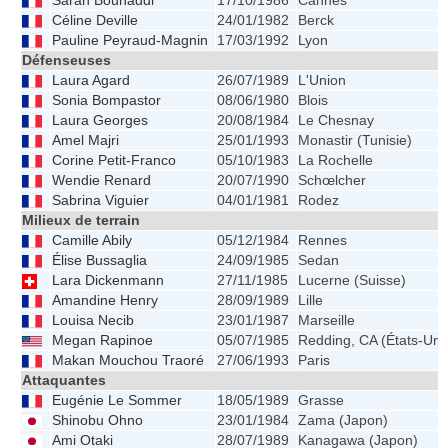
Sarah Bouhaddi
17/10/1986
Cannes
Céline Deville
24/01/1982
Berck
Pauline Peyraud-Magnin
17/03/1992
Lyon
Défenseuses
Laura Agard
26/07/1989
L'Union
Sonia Bompastor
08/06/1980
Blois
Laura Georges
20/08/1984
Le Chesnay
Amel Majri
25/01/1993
Monastir (Tunisie)
Corine Petit-Franco
05/10/1983
La Rochelle
Wendie Renard
20/07/1990
Schœlcher
Sabrina Viguier
04/01/1981
Rodez
Milieux de terrain
Camille Abily
05/12/1984
Rennes
Élise Bussaglia
24/09/1985
Sedan
Lara Dickenmann
27/11/1985
Lucerne (Suisse)
Amandine Henry
28/09/1989
Lille
Louisa Necib
23/01/1987
Marseille
Megan Rapinoe
05/07/1985
Redding, CA (États-Uni
Makan Mouchou Traoré
27/06/1993
Paris
Attaquantes
Eugénie Le Sommer
18/05/1989
Grasse
Shinobu Ohno
23/01/1984
Zama (Japon)
Ami Otaki
28/07/1989
Kanagawa (Japon)