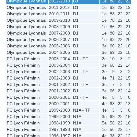
Olympique Lyonnais
2012-2013
D1
1e
88
22
22
0
Olympique Lyonnais
2011-2012
D1
1e
82
22
19
3
Olympique Lyonnais
2010-2011
D1
1e
88
22
22
0
Olympique Lyonnais
2009-2010
D1
1e
78
22
18
2
Olympique Lyonnais
2008-2009
D1
1e
86
22
21
1
Olympique Lyonnais
2007-2008
D1
1e
80
22
18
4
Olympique Lyonnais
2006-2007
D1
1e
83
22
20
1
Olympique Lyonnais
2005-2006
D1
3e
60
22
10
8
Olympique Lyonnais
2004-2005
D1
3e
69
22
15
2
FC Lyon Féminin
2003-2004
D1 - TF
2e
10
3
2
0
FC Lyon Féminin
2003-2004
D1
3e
68
22
14
4
FC Lyon Féminin
2002-2003
D1 - TF
2e
9
3
2
0
FC Lyon Féminin
2002-2003
D1
4e
71
22
15
4
FC Lyon Féminin
2001-2002
D1 - TF
3e
7
3
1
0
FC Lyon Féminin
2001-2002
D1
3e
66
22
14
2
FC Lyon Féminin
2000-2001
D1 - TF
4e
5
3
0
2
FC Lyon Féminin
2000-2001
D1
4e
63
22
13
2
FC Lyon Féminin
1999-2000
N1A - TF
4e
3
3
0
0
FC Lyon Féminin
1999-2000
N1A
3e
69
22
15
2
FC Lyon Féminin
1998-1999
N1A
5e
56
22
10
4
FC Lyon Féminin
1997-1998
N1A
1e
56
22
17
5
FC Lyon Féminin
1996-1997
N1A
4e
38
22
12
2