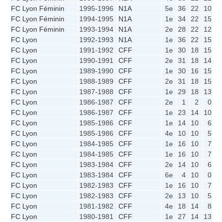
FC Lyon Féminin
1995-1996
N1A
5e
36
22
10
6
FC Lyon Féminin
1994-1995
N1A
1e
34
22
15
4
FC Lyon Féminin
1993-1994
N1A
2e
28
22
12
4
FC Lyon
1992-1993
N1A
1e
36
22
15
6
FC Lyon
1991-1992
CFF
1e
30
18
15
0
FC Lyon
1990-1991
CFF
2e
31
18
14
2
FC Lyon
1989-1990
CFF
1e
30
16
15
0
FC Lyon
1988-1989
CFF
2e
31
18
15
1
FC Lyon
1987-1988
CFF
1e
29
18
13
3
FC Lyon
1986-1987
CFF
2e
1
2
0
1
FC Lyon
1986-1987
CFF
1e
23
14
10
3
FC Lyon
1985-1986
CFF
1e
14
10
6
2
FC Lyon
1985-1986
CFF
4e
10
10
5
0
FC Lyon
1984-1985
CFF
1e
16
10
7
2
FC Lyon
1984-1985
CFF
1e
16
10
7
2
FC Lyon
1983-1984
CFF
2e
14
10
6
2
FC Lyon
1983-1984
CFF
6e
4
10
0
4
FC Lyon
1982-1983
CFF
1e
16
10
7
2
FC Lyon
1982-1983
CFF
2e
13
10
5
3
FC Lyon
1981-1982
CFF
4e
18
14
8
2
FC Lyon
1980-1981
CFF
1e
27
14
13
1