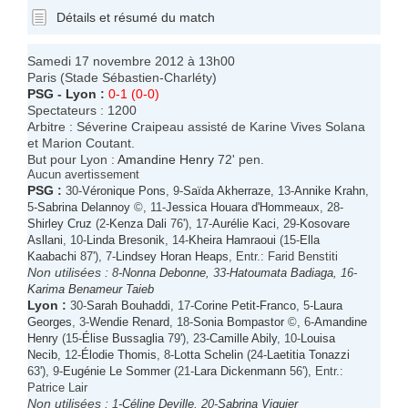
Détails et résumé du match
Samedi 17 novembre 2012 à 13h00
Paris (Stade Sébastien-Charléty)
PSG
-
Lyon
:
0-1 (0-0)
Spectateurs : 1200
Arbitre : Séverine Craipeau assisté de Karine Vives Solana
et Marion Coutant.
But pour Lyon :
Amandine Henry
72' pen.
Aucun avertissement
PSG
:
30-
Véronique Pons
, 9-
Saïda Akherraze
, 13-
Annike Krahn
,
5-
Sabrina Delannoy
©, 11-
Jessica Houara d'Hommeaux
, 28-
Shirley Cruz
(2-
Kenza Dali
76'), 17-
Aurélie Kaci
, 29-
Kosovare
Asllani
, 10-
Linda Bresonik
, 14-
Kheira Hamraoui
(15-
Ella
Kaabachi
87'), 7-
Lindsey Horan Heaps
, Entr.: Farid Benstiti
Non utilisées :
8-
Nonna Debonne
, 33-
Hatoumata Badiaga
, 16-
Karima Benameur Taieb
Lyon
:
30-
Sarah Bouhaddi
, 17-
Corine Petit-Franco
, 5-
Laura
Georges
, 3-
Wendie Renard
, 18-
Sonia Bompastor
©, 6-
Amandine
Henry
(15-
Élise Bussaglia
79'), 23-
Camille Abily
, 10-
Louisa
Necib
, 12-
Élodie Thomis
, 8-
Lotta Schelin
(24-
Laetitia Tonazzi
63'), 9-
Eugénie Le Sommer
(21-
Lara Dickenmann
56'), Entr.:
Patrice Lair
Non utilisées :
1-
Céline Deville
, 20-
Sabrina Viguier