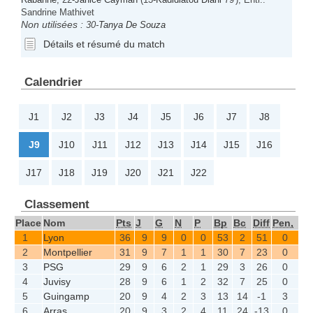
Sandrine Mathivet
Non utilisées :
30-
Tanya De Souza
Détails et résumé du match
Calendrier
J1
J2
J3
J4
J5
J6
J7
J8
J9
J10
J11
J12
J13
J14
J15
J16
J17
J18
J19
J20
J21
J22
Classement
Place
Nom
Pts
J
G
N
P
Bp
Bc
Diff
Pen,
1
Lyon
36
9
9
0
0
53
2
51
0
2
Montpellier
31
9
7
1
1
30
7
23
0
3
PSG
29
9
6
2
1
29
3
26
0
4
Juvisy
28
9
6
1
2
32
7
25
0
5
Guingamp
20
9
4
2
3
13
14
-1
3
6
Arras
20
9
3
2
4
11
24
-13
0