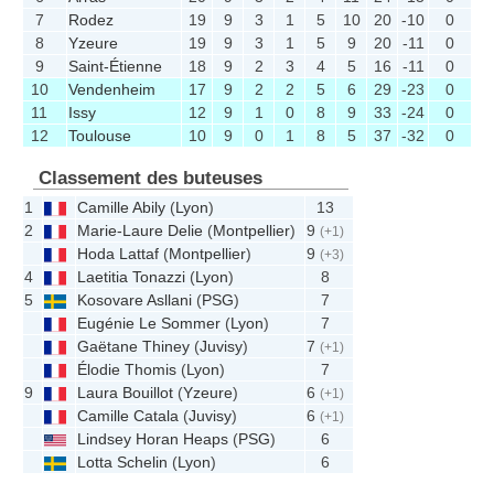
7
Rodez
19
9
3
1
5
10
20
-10
0
8
Yzeure
19
9
3
1
5
9
20
-11
0
9
Saint-Étienne
18
9
2
3
4
5
16
-11
0
10
Vendenheim
17
9
2
2
5
6
29
-23
0
11
Issy
12
9
1
0
8
9
33
-24
0
12
Toulouse
10
9
0
1
8
5
37
-32
0
Classement des buteuses
1
Camille Abily
(
Lyon
)
13
2
Marie-Laure Delie
(
Montpellier
)
9
(+1)
Hoda Lattaf
(
Montpellier
)
9
(+3)
4
Laetitia Tonazzi
(
Lyon
)
8
5
Kosovare Asllani
(
PSG
)
7
Eugénie Le Sommer
(
Lyon
)
7
Gaëtane Thiney
(
Juvisy
)
7
(+1)
Élodie Thomis
(
Lyon
)
7
9
Laura Bouillot
(
Yzeure
)
6
(+1)
Camille Catala
(
Juvisy
)
6
(+1)
Lindsey Horan Heaps
(
PSG
)
6
Lotta Schelin
(
Lyon
)
6