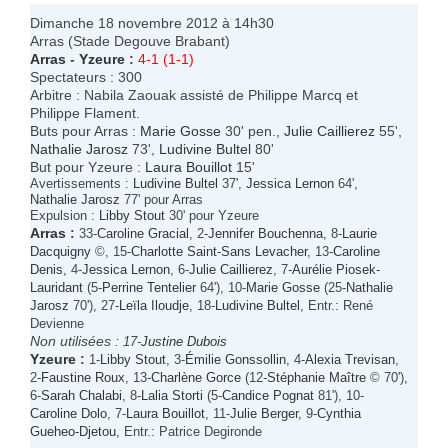
Dimanche 18 novembre 2012 à 14h30
Arras (Stade Degouve Brabant)
Arras
-
Yzeure
:
4-1 (1-1)
Spectateurs : 300
Arbitre : Nabila Zaouak assisté de Philippe Marcq et
Philippe Flament.
Buts pour Arras :
Marie Gosse
30' pen.,
Julie Caillierez
55',
Nathalie Jarosz
73',
Ludivine Bultel
80'
But pour Yzeure :
Laura Bouillot
15'
Avertissements :
Ludivine Bultel
37',
Jessica Lernon
64',
Nathalie Jarosz
77' pour Arras
Expulsion :
Libby Stout
30' pour Yzeure
Arras
:
33-
Caroline Gracial
, 2-
Jennifer Bouchenna
, 8-
Laurie
Dacquigny
©, 15-
Charlotte Saint-Sans Levacher
, 13-
Caroline
Denis
, 4-
Jessica Lernon
, 6-
Julie Caillierez
, 7-
Aurélie Piosek-
Lauridant
(5-
Perrine Tentelier
64'), 10-
Marie Gosse
(25-
Nathalie
Jarosz
70'), 27-
Leïla Iloudje
, 18-
Ludivine Bultel
, Entr.: René
Devienne
Non utilisées :
17-
Justine Dubois
Yzeure
:
1-
Libby Stout
, 3-
Émilie Gonssollin
, 4-
Alexia Trevisan
,
2-
Faustine Roux
, 13-
Charlène Gorce
(12-
Stéphanie Maître
© 70'),
6-
Sarah Chalabi
, 8-
Lalia Storti
(5-
Candice Pognat
81'), 10-
Caroline Dolo
, 7-
Laura Bouillot
, 11-
Julie Berger
, 9-
Cynthia
Gueheo-Djetou
, Entr.: Patrice Degironde