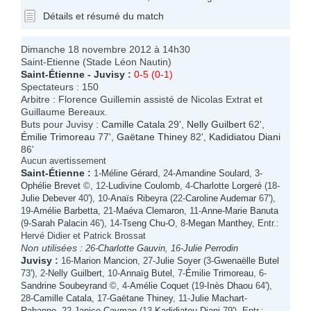
Détails et résumé du match
Dimanche 18 novembre 2012 à 14h30
Saint-Etienne (Stade Léon Nautin)
Saint-Étienne
-
Juvisy
:
0-5 (0-1)
Spectateurs : 150
Arbitre : Florence Guillemin assisté de Nicolas Extrat et
Guillaume Bereaux.
Buts pour Juvisy :
Camille Catala
29',
Nelly Guilbert
62',
Émilie Trimoreau
77',
Gaëtane Thiney
82',
Kadidiatou Diani
86'
Aucun avertissement
Saint-Étienne
:
1-
Méline Gérard
, 24-
Amandine Soulard
, 3-
Ophélie Brevet
©, 12-
Ludivine Coulomb
, 4-
Charlotte Lorgeré
(18-
Julie Debever
40'), 10-
Anaïs Ribeyra
(22-
Caroline Audemar
67'),
19-
Amélie Barbetta
, 21-
Maéva Clemaron
, 11-
Anne-Marie Banuta
(9-
Sarah Palacin
46'), 14-
Tseng Chu-O
, 8-
Megan Manthey
, Entr.:
Hervé Didier et Patrick Brossat
Non utilisées :
26-
Charlotte Gauvin
, 16-
Julie Perrodin
Juvisy
:
16-
Marion Mancion
, 27-
Julie Soyer
(3-
Gwenaëlle Butel
73'), 2-
Nelly Guilbert
, 10-
Annaïg Butel
, 7-
Émilie Trimoreau
, 6-
Sandrine Soubeyrand
©, 4-
Amélie Coquet
(19-
Inès Dhaou
64'),
28-
Camille Catala
, 17-
Gaëtane Thiney
, 11-
Julie Machart-
Rabanne
, 22-
Janice Cayman
(13-
Kadidiatou Diani
79'), Entr.: