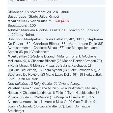
Dimanche 18 novembre 2012 à 13h00
Sussargues (Stade Jules Rimet)
Montpellier
-
Vendenheim
:
6-0 (4-0)
Spectateurs : 100
Arbitre : Manuela Nicolosi assisté de Gioacchino Locicero
et Jérémy Noiret.
Buts pour Montpellier :
Hoda Lattaf
6', 40', 90'+1,
Stéphanie
De Revière
32',
Charlotte Bilbault
38',
Marie-Laure Delie
88'
Avertissements :
Charlotte Bilbault
67' pour Montpellier,
Laure
Anstett
83' pour Vendenheim
Montpellier
:
1-
Solène Durand
, 4-
Marion Torrent
, 5-
Ophélie
Meilleroux
©, 6-
Charlotte Bilbault
(28-
Marine Pervier-Arragon
72'),
7-
Rumi Utsugi
, 8-
Mélissa Plaza
, 33-
Sakina Karchaoui
, 11-
Ludivine Diguelman
, 15-
Zohra Ayachi
(14-
Claire Lavogez
59'), 21-
Stéphanie De Revière
(23-
Marie-Laure Delie
46'), 18-
Hoda Lattaf
,
Entr.: Sarah M'Barek
Non utilisées :
3-
Kelly Gadéa
, 20-
Viviane Asseyi
Vendenheim
:
1-
Romane Munich
, 2-
Laure Anstett
, 14-
Fanny
Hoarau
, 4-
Charlotte Landrieux
, 6-
Félicité Tiziri Hamidouche
, 18-
Viviane Boudaud
, 15-
Bovalo
(13-
Morgane Hummel
81'), 17-
Alexandra Atamaniuk
, 11-
Aurélie Mula
©, 20-
Cloé Faillant
, 9-
Joanna Schwartz
(33-
Laura Walter
88'), Entr.: Dominique
Steinberger