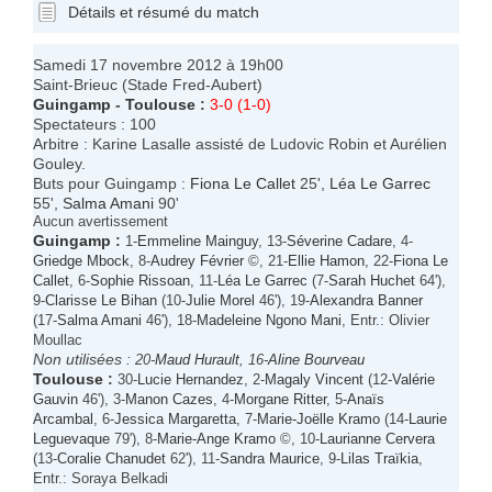
Détails et résumé du match
Samedi 17 novembre 2012 à 19h00
Saint-Brieuc (Stade Fred-Aubert)
Guingamp
-
Toulouse
:
3-0 (1-0)
Spectateurs : 100
Arbitre : Karine Lasalle assisté de Ludovic Robin et Aurélien
Gouley.
Buts pour Guingamp :
Fiona Le Callet
25',
Léa Le Garrec
55',
Salma Amani
90'
Aucun avertissement
Guingamp
:
1-
Emmeline Mainguy
, 13-
Séverine Cadare
, 4-
Griedge Mbock
, 8-
Audrey Février
©, 21-
Ellie Hamon
, 22-
Fiona Le
Callet
, 6-
Sophie Rissoan
, 11-
Léa Le Garrec
(7-
Sarah Huchet
64'),
9-
Clarisse Le Bihan
(10-
Julie Morel
46'), 19-
Alexandra Banner
(17-
Salma Amani
46'), 18-
Madeleine Ngono Mani
, Entr.: Olivier
Moullac
Non utilisées :
20-
Maud Hurault
, 16-
Aline Bourveau
Toulouse
:
30-
Lucie Hernandez
, 2-
Magaly Vincent
(12-
Valérie
Gauvin
46'), 3-
Manon Cazes
, 4-
Morgane Ritter
, 5-
Anaïs
Arcambal
, 6-
Jessica Margaretta
, 7-
Marie-Joëlle Kramo
(14-
Laurie
Leguevaque
79'), 8-
Marie-Ange Kramo
©, 10-
Laurianne Cervera
(13-
Coralie Chanudet
62'), 11-
Sandra Maurice
, 9-
Lilas Traïkia
,
Entr.: Soraya Belkadi