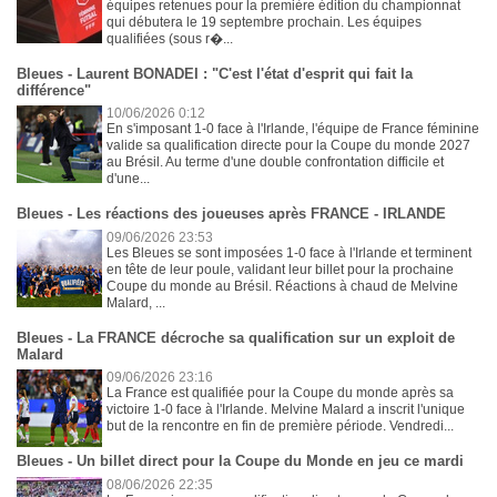
équipes retenues pour la première édition du championnat
qui débutera le 19 septembre prochain. Les équipes
qualifiées (sous r�...
Bleues - Laurent BONADEI : "C'est l'état d'esprit qui fait la
différence"
10/06/2026 0:12
En s'imposant 1-0 face à l'Irlande, l'équipe de France féminine
valide sa qualification directe pour la Coupe du monde 2027
au Brésil. Au terme d'une double confrontation difficile et
d'une...
Bleues - Les réactions des joueuses après FRANCE - IRLANDE
09/06/2026 23:53
Les Bleues se sont imposées 1-0 face à l'Irlande et terminent
en tête de leur poule, validant leur billet pour la prochaine
Coupe du monde au Brésil. Réactions à chaud de Melvine
Malard, ...
Bleues - La FRANCE décroche sa qualification sur un exploit de
Malard
09/06/2026 23:16
La France est qualifiée pour la Coupe du monde après sa
victoire 1-0 face à l'Irlande. Melvine Malard a inscrit l'unique
but de la rencontre en fin de première période. Vendredi...
Bleues - Un billet direct pour la Coupe du Monde en jeu ce mardi
08/06/2026 22:35