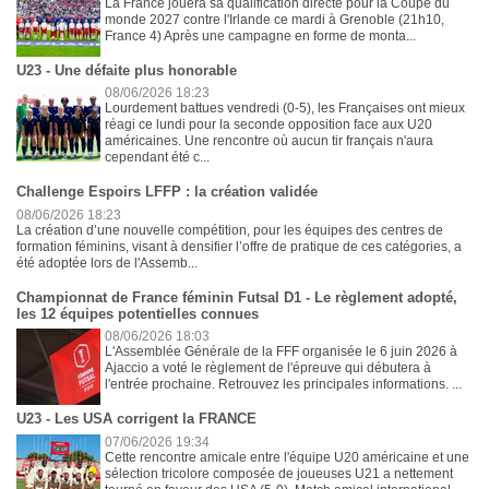
La France jouera sa qualification directe pour la Coupe du
monde 2027 contre l'Irlande ce mardi à Grenoble (21h10,
France 4) Après une campagne en forme de monta...
U23 - Une défaite plus honorable
08/06/2026 18:23
Lourdement battues vendredi (0-5), les Françaises ont mieux
réagi ce lundi pour la seconde opposition face aux U20
américaines. Une rencontre où aucun tir français n'aura
cependant été c...
Challenge Espoirs LFFP : la création validée
08/06/2026 18:23
La création d’une nouvelle compétition, pour les équipes des centres de
formation féminins, visant à densifier l’offre de pratique de ces catégories, a
été adoptée lors de l'Assemb...
Championnat de France féminin Futsal D1 - Le règlement adopté,
les 12 équipes potentielles connues
08/06/2026 18:03
L'Assemblée Générale de la FFF organisée le 6 juin 2026 à
Ajaccio a voté le règlement de l'épreuve qui débutera à
l'entrée prochaine. Retrouvez les principales informations. ...
U23 - Les USA corrigent la FRANCE
07/06/2026 19:34
Cette rencontre amicale entre l'équipe U20 américaine et une
sélection tricolore composée de joueuses U21 a nettement