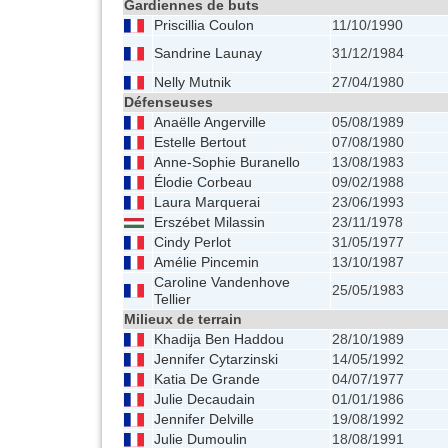
Gardiennes de buts
Priscillia Coulon
11/10/1990
Sandrine Launay
31/12/1984
Nelly Mutnik
27/04/1980
Défenseuses
Anaëlle Angerville
05/08/1989
Estelle Bertout
07/08/1980
Anne-Sophie Buranello
13/08/1983
Élodie Corbeau
09/02/1988
Laura Marquerai
23/06/1993
Erszébet Milassin
23/11/1978
Cindy Perlot
31/05/1977
Amélie Pincemin
13/10/1987
Caroline Vandenhove
25/05/1983
Tellier
Milieux de terrain
Khadija Ben Haddou
28/10/1989
Jennifer Cytarzinski
14/05/1992
Katia De Grande
04/07/1977
Julie Decaudain
01/01/1986
Jennifer Delville
19/08/1992
Julie Dumoulin
18/08/1991