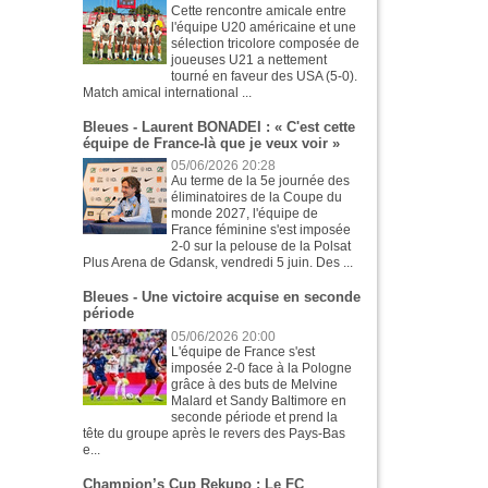
Cette rencontre amicale entre
l'équipe U20 américaine et une
sélection tricolore composée de
joueuses U21 a nettement
tourné en faveur des USA (5-0).
Match amical international ...
Bleues - Laurent BONADEI : « C'est cette
équipe de France-là que je veux voir »
05/06/2026 20:28
Au terme de la 5e journée des
éliminatoires de la Coupe du
monde 2027, l'équipe de
France féminine s'est imposée
2-0 sur la pelouse de la Polsat
Plus Arena de Gdansk, vendredi 5 juin. Des ...
Bleues - Une victoire acquise en seconde
période
05/06/2026 20:00
L'équipe de France s'est
imposée 2-0 face à la Pologne
grâce à des buts de Melvine
Malard et Sandy Baltimore en
seconde période et prend la
tête du groupe après le revers des Pays-Bas
e...
Champion’s Cup Rekupo : Le FC