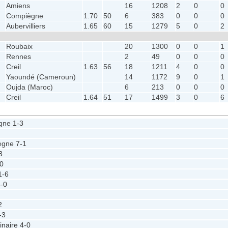
Amiens
16
1208
2
0
0
Compiègne
1.70
50
6
383
0
0
0
Aubervilliers
1.65
60
15
1279
5
0
2
Roubaix
20
1300
0
0
1
Rennes
2
49
0
0
0
Creil
1.63
56
18
1211
4
0
0
Yaoundé (Cameroun)
14
1172
9
0
1
Oujda (Maroc)
6
213
0
0
0
Creil
1.64
51
17
1499
3
0
6
ègne
1-3
ègne
7-1
3
0
1-6
-0
2
-3
inaire
4-0