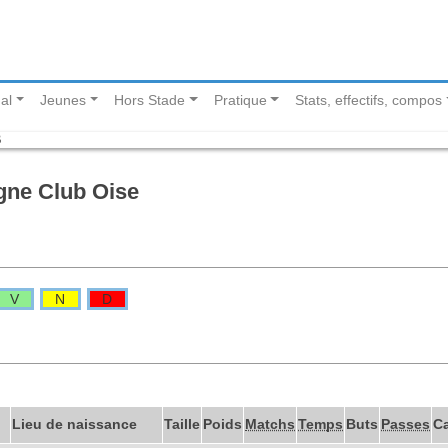
al
Jeunes
Hors Stade
Pratique
Stats, effectifs, compos
B
gne Club Oise
V
N
D
Lieu de naissance
Taille
Poids
Matchs
Temps
Buts
Passes
C