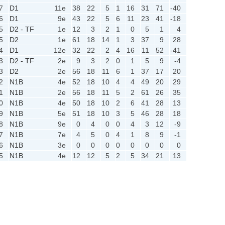
7
D1
11e
38
22
5
1
16
31
71
-40
6
D1
9e
43
22
5
6
11
23
41
-18
5
D2 - TF
1e
12
3
2
1
0
5
1
4
5
D2
1e
61
18
14
1
3
37
9
28
4
D1
12e
32
22
2
4
16
11
52
-41
3
D2 - TF
2e
9
3
2
0
1
5
9
-4
3
D2
2e
56
18
11
6
1
37
17
20
2
N1B
4e
52
18
10
4
4
49
20
29
1
N1B
2e
56
18
11
5
2
61
26
35
0
N1B
4e
50
18
10
2
6
41
28
13
9
N1B
5e
51
18
10
3
5
46
28
18
8
N1B
9e
0
4
0
0
4
3
12
-9
7
N1B
7e
4
5
0
4
1
8
9
-1
6
N1B
3e
0
0
0
0
0
0
0
0
5
N1B
4e
12
12
5
2
5
34
21
13