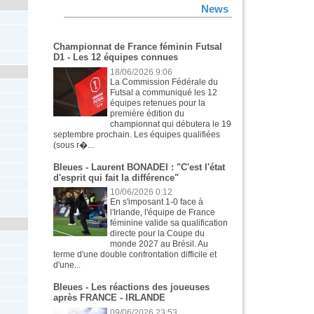
News
Championnat de France féminin Futsal
D1 - Les 12 équipes connues
18/06/2026 9:06
La Commission Fédérale du
Futsal a communiqué les 12
équipes retenues pour la
première édition du
championnat qui débutera le 19
septembre prochain. Les équipes qualifiées
(sous r�...
Bleues - Laurent BONADEI : "C'est l'état
d'esprit qui fait la différence"
10/06/2026 0:12
En s'imposant 1-0 face à
l'Irlande, l'équipe de France
féminine valide sa qualification
directe pour la Coupe du
monde 2027 au Brésil. Au
terme d'une double confrontation difficile et
d'une...
Bleues - Les réactions des joueuses
après FRANCE - IRLANDE
09/06/2026 23:53