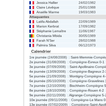
Jessica Hallier
24/02/1982
Claire Lévêque
25/01/1988
Anaëlle Marme
19/03/1983
Attaquantes
Latifa Abdallah
22/09/1989
Marion Kerbrat
17/09/1982
Stéphanie Lemaître
11/06/1987
Christania Mbida
30/05/1989
Farah N'Ser
28/02/1988
Palmira Silva
06/12/1973
Calendrier
1re journée
(24/08/2008) :
Saint-Memmie
-Compi
2e journée
(31/08/2008) : Compiègne-
Evreux
0-1
3e journée
(07/09/2008) :
Saint-Apollinaire
-Compi
4e journée
(13/09/2008) : Compiègne-
Bagneux
2-
5e journée
(21/09/2008) :
Montigny
-Compiègne
4-
6e journée
(05/10/2008) : Compiègne-
Gravelines
7e journée
(12/10/2008) :
Bischheim
-Compiègne
5
8e journée
(18/10/2008) : Compiègne-
Rouen
4-2
9e journée
(02/11/2008) :
Algrange
-Compiègne
5-
10e journée
(09/11/2008) : Compiègne-
Le Mans
0
13e journée
(07/02/2009) : Compiègne-
Saint-Apoll