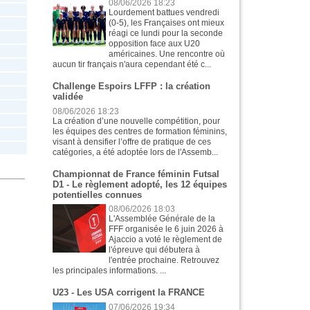
08/06/2026 18:23
Lourdement battues vendredi
(0-5), les Françaises ont mieux
réagi ce lundi pour la seconde
opposition face aux U20
américaines. Une rencontre où
aucun tir français n'aura cependant été c...
Challenge Espoirs LFFP : la création
validée
08/06/2026 18:23
La création d’une nouvelle compétition, pour
les équipes des centres de formation féminins,
visant à densifier l’offre de pratique de ces
catégories, a été adoptée lors de l'Assemb...
Championnat de France féminin Futsal
D1 - Le règlement adopté, les 12 équipes
potentielles connues
08/06/2026 18:03
L'Assemblée Générale de la
FFF organisée le 6 juin 2026 à
Ajaccio a voté le règlement de
l'épreuve qui débutera à
l'entrée prochaine. Retrouvez
les principales informations. ...
U23 - Les USA corrigent la FRANCE
07/06/2026 19:34