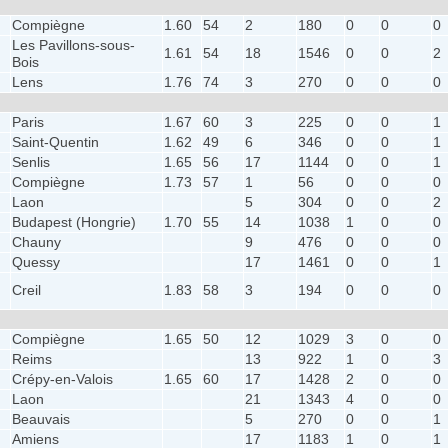
Compiègne
1.60
54
2
180
0
0
0
Les Pavillons-sous-
1.61
54
18
1546
0
0
2
Bois
Lens
1.76
74
3
270
0
0
0
Paris
1.67
60
3
225
0
0
1
Saint-Quentin
1.62
49
6
346
0
0
1
Senlis
1.65
56
17
1144
0
0
1
Compiègne
1.73
57
1
56
0
0
0
Laon
5
304
0
0
2
Budapest (Hongrie)
1.70
55
14
1038
1
0
0
Chauny
9
476
0
0
0
Quessy
17
1461
0
0
1
Creil
1.83
58
3
194
0
0
0
Compiègne
1.65
50
12
1029
3
0
0
Reims
13
922
1
0
3
Crépy-en-Valois
1.65
60
17
1428
2
0
0
Laon
21
1343
4
0
0
Beauvais
5
270
0
0
1
Amiens
17
1183
1
0
1