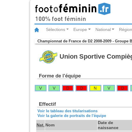
Sélections
Europe
National
Région
Championnat de France de D2 2008-2009 - Groupe 
Union Sportive Compiè
Forme de l'équipe
V
V
D
D
N
V
D
Effectif
Voir le tableau des titularisations
Voir la galerie de portraits de l'équipe
Date de
Nat.
Nom
naissance