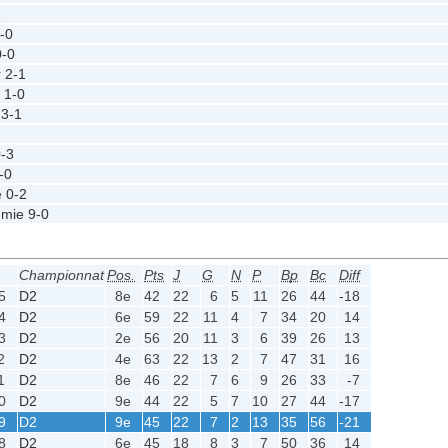
1
-0
0-0
r
2-1
e
1-0
3-1
-3
-0
e
0-2
mmie
9-0
Championnat
Pos.
Pts
J
G
N
P
Bp
Bc
Diff
5
D2
8e
42
22
6
5
11
26
44
-18
4
D2
6e
59
22
11
4
7
34
20
14
3
D2
2e
56
20
11
3
6
39
26
13
2
D2
4e
63
22
13
2
7
47
31
16
1
D2
8e
46
22
7
6
9
26
33
-7
0
D2
9e
44
22
5
7
10
27
44
-17
9
D2
9e
45
22
7
2
13
35
56
-21
8
D2
6e
45
18
8
3
7
50
36
14