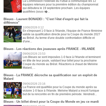
La Commission Fédérale du Futsal a communiqué les 12
équipes retenues pour la première édition du championnat
qui débutera le 19 septembre prochain. Les équipes
qualifiées (sous r�...
Bleues - Laurent BONADEI : "C'est l'état d'esprit qui fait la
différence"
10/06/2026 0:12
En s'imposant 1-0 face à l'Irlande, l'équipe de France féminine
valide sa qualification directe pour la Coupe du monde 2027
au Brésil. Au terme d'une double confrontation difficile et
d'une...
Bleues - Les réactions des joueuses après FRANCE - IRLANDE
09/06/2026 23:53
Les Bleues se sont imposées 1-0 face à l'Irlande et terminent
en tête de leur poule, validant leur billet pour la prochaine
Coupe du monde au Brésil. Réactions à chaud de Melvine
Malard, ...
Bleues - La FRANCE décroche sa qualification sur un exploit de
Malard
09/06/2026 23:16
La France est qualifiée pour la Coupe du monde après sa
victoire 1-0 face à l'Irlande. Melvine Malard a inscrit l'unique
but de la rencontre en fin de première période. Vendredi...
Bleues - Un billet direct pour la Coupe du Monde en jeu ce mardi