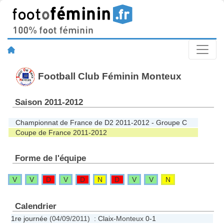
Football Club Féminin Monteux
Saison 2011-2012
Championnat de France de D2 2011-2012 - Groupe C
Coupe de France 2011-2012
Forme de l'équipe
V
V
D
V
D
N
D
V
V
N
Calendrier
1re journée
(04/09/2011) :
Claix
-Monteux
0-1