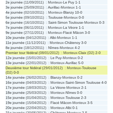
2e journée
(11/09/2011) : Monteux-
Le Puy
1-1
3e journée
(25/09/2011) :
Aurillac
-Monteux
1-1
4e journée
(02/10/2011) : Monteux-
Blanzy
10-0
5e journée
(09/10/2011) :
Toulouse
-Monteux
0-0
6e journée
(16/10/2011) :
Saint-Simon Toulouse
-Monteux
0-3
7e journée
(06/11/2011) : Monteux-
La Véore
1-1
9e journée
(27/11/2011) : Monteux-
Flacé Mâcon
3-0
10e journée
(04/12/2011) :
Albi
-Monteux
1-1
11e journée
(11/12/2011) : Monteux-
Châtenoy
3-0
8e journée
(18/12/2011) :
Nîmes
-Monteux
4-2
Premier tour fédéral
(08/01/2012) : Monteux-
Claix
(D2)
2-0
12e journée
(15/01/2012) :
Le Puy
-Monteux
0-2
13e journée
(22/01/2012) : Monteux-
Aurillac
5-0
Deuxième tour fédéral
(29/01/2012) : Monteux-
Toulouse
(D2)
0-0
14e journée
(26/02/2012) :
Blanzy
-Monteux
0-2
16e journée
(04/03/2012) : Monteux-
Saint-Simon Toulouse
4-0
17e journée
(18/03/2012) :
La Véore
-Monteux
2-1
18e journée
(25/03/2012) : Monteux-
Nîmes
0-0
15e journée
(01/04/2012) : Monteux-
Toulouse
2-3
19e journée
(15/04/2012) :
Flacé Mâcon
-Monteux
3-5
20e journée
(22/04/2012) : Monteux-
Albi
0-1
21e journée
(20/05/2012) :
Châtenoy
-Monteux
2-5