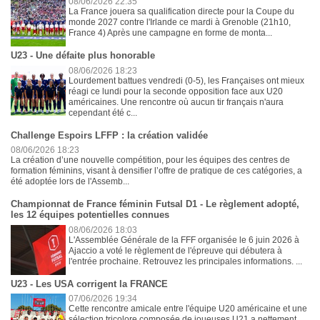
08/06/2026 22:35
La France jouera sa qualification directe pour la Coupe du
monde 2027 contre l'Irlande ce mardi à Grenoble (21h10,
France 4) Après une campagne en forme de monta...
U23 - Une défaite plus honorable
08/06/2026 18:23
Lourdement battues vendredi (0-5), les Françaises ont mieux
réagi ce lundi pour la seconde opposition face aux U20
américaines. Une rencontre où aucun tir français n'aura
cependant été c...
Challenge Espoirs LFFP : la création validée
08/06/2026 18:23
La création d’une nouvelle compétition, pour les équipes des centres de
formation féminins, visant à densifier l’offre de pratique de ces catégories, a
été adoptée lors de l'Assemb...
Championnat de France féminin Futsal D1 - Le règlement adopté,
les 12 équipes potentielles connues
08/06/2026 18:03
L'Assemblée Générale de la FFF organisée le 6 juin 2026 à
Ajaccio a voté le règlement de l'épreuve qui débutera à
l'entrée prochaine. Retrouvez les principales informations. ...
U23 - Les USA corrigent la FRANCE
07/06/2026 19:34
Cette rencontre amicale entre l'équipe U20 américaine et une
sélection tricolore composée de joueuses U21 a nettement