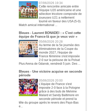
07/06/2026 19:34
Cette rencontre amicale entre
l'équipe U20 américaine et une
sélection tricolore composée de
joueuses U21 a nettement
tourné en faveur des USA (5-0).
Match amical international ...
Bleues - Laurent BONADEI : « C'est cette
équipe de France-là que je veux voir »
05/06/2026 20:28
Au terme de la 5e journée des
éliminatoires de la Coupe du
monde 2027, l'équipe de
France féminine s'est imposée
2-0 sur la pelouse de la Polsat
Plus Arena de Gdansk, vendredi 5 juin. Des ...
Bleues - Une victoire acquise en seconde
période
05/06/2026 20:00
L'équipe de France s'est
imposée 2-0 face à la Pologne
grâce à des buts de Melvine
Malard et Sandy Baltimore en
seconde période et prend la
tête du groupe après le revers des Pays-Bas
e...