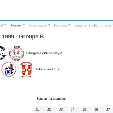
al
Jeunes
Hors Stade
Pratique
Stats, effectifs, compos
-1999 - Groupe B
Grièges Pont-de-Veyle
Villers les Pots
Toute la saison
J1
J2
J3
J4
J5
J6
J7