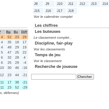
J8
J9
J10
J11
J12
J13
J14
J15
J16
J17
J18
Voir le calendrier complet
Les chiffres
Les buteuses
P
Bp
Bc
Diff
4
52
23
29
Le classement complet...
4
35
18
17
Discipline, fair-play
4
48
29
19
Voir les classements
5
47
25
22
Temps de jeu
6
32
28
4
Voir le classement
6
25
29
-4
Recherche de joueuse
10
30
46
-16
12
23
44
-21
11
17
38
-21
11
23
52
-29
es, défenses)