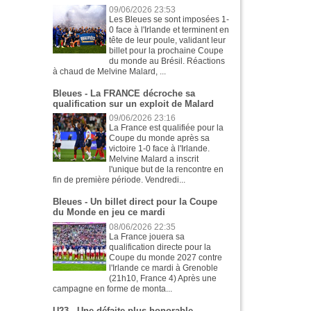
09/06/2026 23:53
Les Bleues se sont imposées 1-
0 face à l'Irlande et terminent en
tête de leur poule, validant leur
billet pour la prochaine Coupe
du monde au Brésil. Réactions
à chaud de Melvine Malard, ...
Bleues - La FRANCE décroche sa
qualification sur un exploit de Malard
09/06/2026 23:16
La France est qualifiée pour la
Coupe du monde après sa
victoire 1-0 face à l'Irlande.
Melvine Malard a inscrit
l'unique but de la rencontre en
fin de première période. Vendredi...
Bleues - Un billet direct pour la Coupe
du Monde en jeu ce mardi
08/06/2026 22:35
La France jouera sa
qualification directe pour la
Coupe du monde 2027 contre
l'Irlande ce mardi à Grenoble
(21h10, France 4) Après une
campagne en forme de monta...
U23 - Une défaite plus honorable