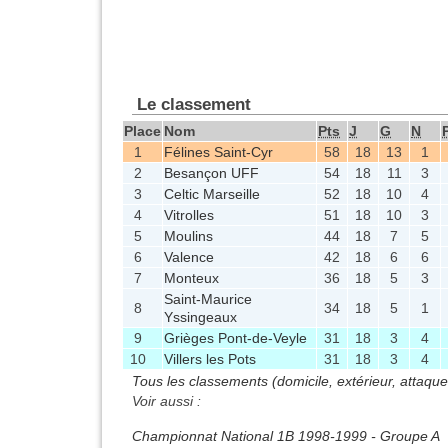
Le classement
Place
Nom
Pts
J
G
N
1
Félines Saint-Cyr
58
18
13
1
2
Besançon UFF
54
18
11
3
3
Celtic Marseille
52
18
10
4
4
Vitrolles
51
18
10
3
5
Moulins
44
18
7
5
6
Valence
42
18
6
6
7
Monteux
36
18
5
3
Saint-Maurice
8
34
18
5
1
Yssingeaux
9
Grièges Pont-de-Veyle
31
18
3
4
10
Villers les Pots
31
18
3
4
Tous les classements (domicile, extérieur, attaqu
Voir aussi :
Championnat National 1B 1998-1999 - Groupe A