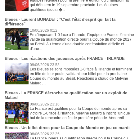
équipes retenues pour la première édition du championnat
qui débutera le 19 septembre prochain. Les équipes
qualifiées (sous r�...
Bleues - Laurent BONADEI : "C'est l'état d'esprit qui fait la
différence"
10/06/2026 0:12
En s'imposant 1-0 face à l'Irlande, l'équipe de France féminine
valide sa qualification directe pour la Coupe du monde 2027
au Brésil. Au terme d'une double confrontation difficile et
d'une...
Bleues - Les réactions des joueuses après FRANCE - IRLANDE
09/06/2026 23:53
Les Bleues se sont imposées 1-0 face à l'Irlande et terminent
en tête de leur poule, validant leur billet pour la prochaine
Coupe du monde au Brésil. Réactions à chaud de Melvine
Malard, ...
Bleues - La FRANCE décroche sa qualification sur un exploit de
Malard
09/06/2026 23:16
La France est qualifiée pour la Coupe du monde après sa
victoire 1-0 face à l'Irlande. Melvine Malard a inscrit l'unique
but de la rencontre en fin de première période. Vendredi...
Bleues - Un billet direct pour la Coupe du Monde en jeu ce mardi
08/06/2026 22:35
La France jouera sa qualification directe pour la Coupe du