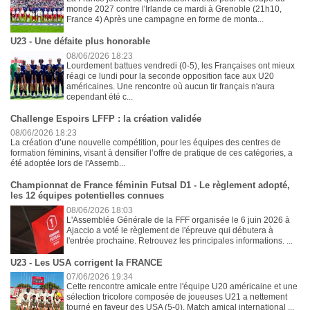
monde 2027 contre l'Irlande ce mardi à Grenoble (21h10,
France 4) Après une campagne en forme de monta...
U23 - Une défaite plus honorable
08/06/2026 18:23
Lourdement battues vendredi (0-5), les Françaises ont mieux
réagi ce lundi pour la seconde opposition face aux U20
américaines. Une rencontre où aucun tir français n'aura
cependant été c...
Challenge Espoirs LFFP : la création validée
08/06/2026 18:23
La création d’une nouvelle compétition, pour les équipes des centres de
formation féminins, visant à densifier l’offre de pratique de ces catégories, a
été adoptée lors de l'Assemb...
Championnat de France féminin Futsal D1 - Le règlement adopté,
les 12 équipes potentielles connues
08/06/2026 18:03
L'Assemblée Générale de la FFF organisée le 6 juin 2026 à
Ajaccio a voté le règlement de l'épreuve qui débutera à
l'entrée prochaine. Retrouvez les principales informations. ...
U23 - Les USA corrigent la FRANCE
07/06/2026 19:34
Cette rencontre amicale entre l'équipe U20 américaine et une
sélection tricolore composée de joueuses U21 a nettement
tourné en faveur des USA (5-0). Match amical international ...