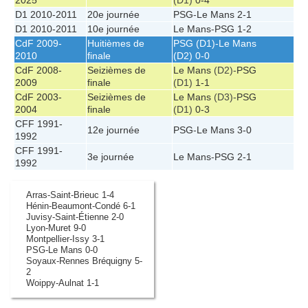
2025
(D1)
0-4
D1 2010-2011
20e journée
PSG
-
Le Mans
2-1
D1 2010-2011
10e journée
Le Mans
-
PSG
1-2
CdF 2009-
Huitièmes de
PSG
(D1)-
Le Mans
2010
finale
(D2)
0-0
CdF 2008-
Seizièmes de
Le Mans
(D2)-
PSG
2009
finale
(D1)
1-1
CdF 2003-
Seizièmes de
Le Mans
(D3)-
PSG
2004
finale
(D1)
0-3
CFF 1991-
12e journée
PSG
-
Le Mans
3-0
1992
CFF 1991-
3e journée
Le Mans
-
PSG
2-1
1992
Arras-Saint-Brieuc 1-4
Hénin-Beaumont-Condé 6-1
Juvisy-Saint-Étienne 2-0
Lyon-Muret 9-0
Montpellier-Issy 3-1
PSG-Le Mans 0-0
Soyaux-Rennes Bréquigny 5-
2
Woippy-Aulnat 1-1