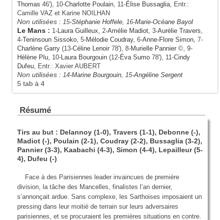
Thomas
46'), 10-
Charlotte Poulain
, 11-
Élise Bussaglia
, Entr.:
Camille VAZ et Karine NOILHAN
Non utilisées :
15-
Stéphanie Hoffele
, 16-
Marie-Océane Bayol
Le Mans
:
1-
Laura Guilleux
, 2-
Amélie Madiot
, 3-
Aurélie Travers
,
4-
Teninsoun Sissoko
, 5-
Mélodie Coudray
, 6-
Anne-Flore Simon
, 7-
Charlène Garry
(13-
Céline Lenoir
78'), 8-
Murielle Pannier
©, 9-
Hélène Plu
, 10-
Laura Bourgouin
(12-
Éva Sumo
78'), 11-
Cindy
Dufeu
, Entr.: Xavier AUBERT
Non utilisées :
14-
Marine Bourgouin
, 15-
Angéline Sergent
5 tab à 4
Résumé
Tirs au but : Delannoy (1-0), Travers (1-1), Debonne (-),
Madiot (-), Poulain (2-1), Coudray (2-2), Bussaglia (3-2),
Pannier (3-3), Kaabachi (4-3), Simon (4-4), Lepailleur (5-
4), Dufeu (-)
Face à des Parisiennes leader invaincues de première
division, la tâche des Mancelles, finalistes l’an dernier,
s’annonçait ardue. Sans complexe, les Sarthoises imposaient un
pressing dans leur moitié de terrain sur leurs adversaires
parisiennes, et se procuraient les premières situations en contre.