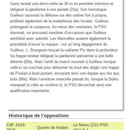
Garry tentait une demi-volée de
30 m
en première intention et
obligeait la gardienne à une parade (21e). Son homologue
Guilleux rassurait la défense sur des sorties fort à propos,
profitant également de la maladresse des locales. Guilleux
prolongeait le suspense. Au retour des vestiaires, le PSG
dominait, se procurant nombres d’occasions que Guilleux
annihilait avec autorité. Les Mancelles avaient également la
possibilité d’ouvrir la marque : sur un long dégagement de
Guilleux, L. Bourgouin lançait la vaillante Plu dans la profondeur.
Sa frappe tendue obligeait la gardienne parisienne à une belle
détente (65e). Mais l’arrêt du match revenait à Guilleux lorsque
celle-ci se couchait pour détourner du bout des doigts une frappe
de Poulain à bout portant, envoyant ainsi son équipe aux tirs aux
buts (90e). Mais l’aventure mancelle prenait fin, lorsque la Dufeu
manquait la cible au sixième tir, le PSG décrochait ainsi une
qualification importante.
Historique de l'opposition
CdF 2024-
Le Mans
(D2)-
PSG
Quarts de finales