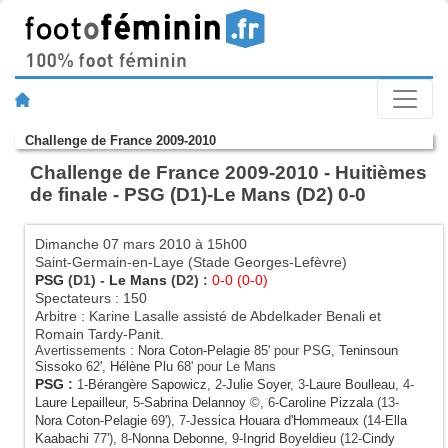
Challenge de France 2009-2010
Challenge de France 2009-2010 - Huitièmes
de finale - PSG (D1)-Le Mans (D2) 0-0
Dimanche 07 mars 2010 à 15h00
Saint-Germain-en-Laye (Stade Georges-Lefèvre)
PSG
(D1) -
Le Mans
(D2) :
0-0 (0-0)
Spectateurs : 150
Arbitre : Karine Lasalle assisté de Abdelkader Benali et
Romain Tardy-Panit.
Avertissements :
Nora Coton-Pelagie
85' pour PSG,
Teninsoun
Sissoko
62',
Hélène Plu
68' pour Le Mans
PSG
:
1-
Bérangère Sapowicz
, 2-
Julie Soyer
, 3-
Laure Boulleau
, 4-
Laure Lepailleur
, 5-
Sabrina Delannoy
©, 6-
Caroline Pizzala
(13-
Nora Coton-Pelagie
69'), 7-
Jessica Houara d'Hommeaux
(14-
Ella
Kaabachi
77'), 8-
Nonna Debonne
, 9-
Ingrid Boyeldieu
(12-
Cindy