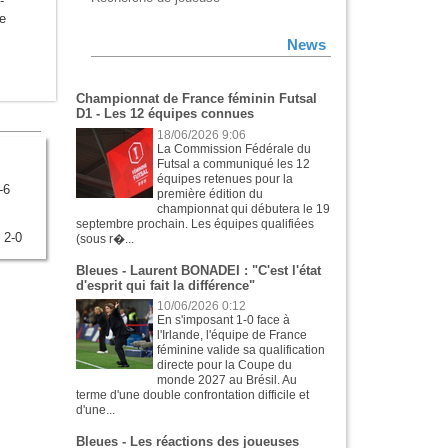
-
e
News
Championnat de France féminin Futsal
D1 - Les 12 équipes connues
18/06/2026 9:06
La Commission Fédérale du
Futsal a communiqué les 12
équipes retenues pour la
-6
première édition du
championnat qui débutera le 19
septembre prochain. Les équipes qualifiées
 2-0
(sous r�...
Bleues - Laurent BONADEI : "C'est l'état
d'esprit qui fait la différence"
10/06/2026 0:12
En s'imposant 1-0 face à
l'Irlande, l'équipe de France
féminine valide sa qualification
directe pour la Coupe du
monde 2027 au Brésil. Au
terme d'une double confrontation difficile et
d'une...
Bleues - Les réactions des joueuses