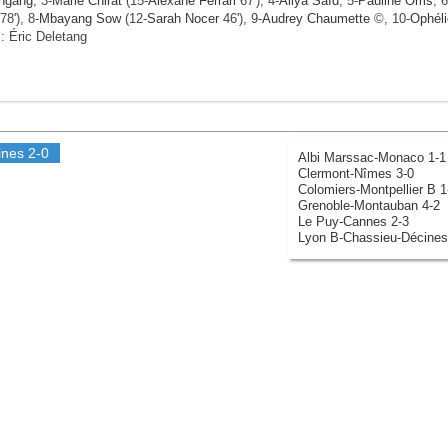
engang
, 3-
Marie Chirat
(15-
Alexane Ferrari
67'), 4-
Aliya Saïd
, 5-
Pauline Oms
, 6
78'), 8-
Mbayang Sow
(12-
Sarah Nocer
46'), 9-
Audrey Chaumette
©, 10-
Ophéli
.: Éric Deletang
ines
2-0
Albi Marssac-Monaco 1-1
Clermont-Nîmes 3-0
Colomiers-Montpellier B 1
Grenoble-Montauban 4-2
Le Puy-Cannes 2-3
Lyon B-Chassieu-Décines