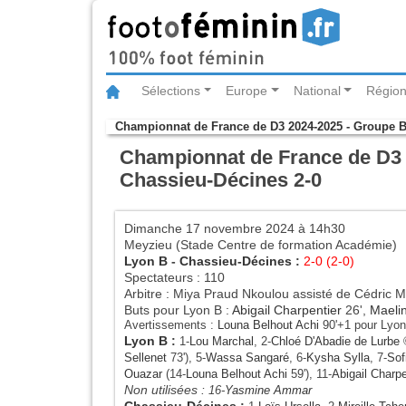
Sélections
Europe
National
Région
Championnat de France de D3 2024-2025 - Groupe 
Championnat de France de D3 2
Chassieu-Décines 2-0
Dimanche 17 novembre 2024 à 14h30
Meyzieu (Stade Centre de formation Académie)
Lyon B
-
Chassieu-Décines
:
2-0 (2-0)
Spectateurs : 110
Arbitre : Miya Praud Nkoulou assisté de Cédric M
Buts pour Lyon B :
Abigail Charpentier
26',
Maeli
Avertissements :
Louna Belhout Achi
90'+1 pour Lyo
Lyon B
:
1-
Lou Marchal
, 2-
Chloé D'Abadie de Lurbe
©
Sellenet
73'), 5-
Wassa Sangaré
, 6-
Kysha Sylla
, 7-
Sof
Ouazar
(14-
Louna Belhout Achi
59'), 11-
Abigail Charpe
Non utilisées :
16-
Yasmine Ammar
Chassieu-Décines
: