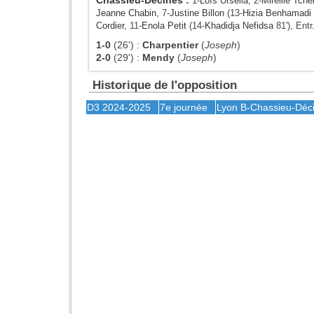
1-
Loïs Ursella
, 2-
Mireille Tch
Jeanne Chabin
, 7-
Justine Billon
(13-
Hizia Benhamadi
Cordier
, 11-
Enola Petit
(14-
Khadidja Nefidsa
81'), Entr
1-0
(26')
:
Charpentier
(
Joseph
)
2-0
(29')
:
Mendy
(
Joseph
)
Historique de l'opposition
D3 2024-2025
7e journée
Lyon B
-
Chassieu-Déc