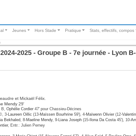
al
Jeunes
Hors Stade
Pratique
Stats, effectifs, compos
B
024-2025 - Groupe B - 7e journée - Lyon B-
eaudre et Mickaël Félix.
ne Mendy
29'
n B,
Ophélie Cordier
47' pour Chassieu-Décines
, 3-
Laureen Oillic
(13-
Maïssen Bourhrine
59'), 4-
Maïwenn Olivier
(12-
Valenti
ia Bekhaled
, 8-
Maeline Mendy
, 9-
Liana Joseph
(15-
Ilona Da Costa
45'), 10-
Am
ntier
, Entr.: Julien Perney