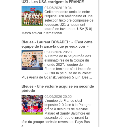
U23 - Les USA corrigent la FRANCE
07/06/2026 19:34
Cette rencontre amicale entre
l'équipe U20 américaine et une
sélection tricolore composée de
joueuses U21 a nettement
tourné en faveur des USA (5-0).
Match amical international ...
Bleues - Laurent BONADEI : « C'est cette
équipe de France-là que je veux voir »
05/06/2026 20:28
Au terme de la 5e journée des
éliminatoires de la Coupe du
monde 2027, l'équipe de
France féminine s'est imposée
2-0 sur la pelouse de la Polsat
Plus Arena de Gdansk, vendredi 5 juin. Des ...
Bleues - Une victoire acquise en seconde
période
05/06/2026 20:00
L'équipe de France s'est
imposée 2-0 face à la Pologne
grâce à des buts de Melvine
Malard et Sandy Baltimore en
seconde période et prend la
tête du groupe après le revers des Pays-Bas
e...