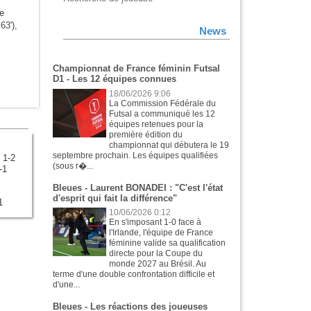
e
63'),
News
Championnat de France féminin Futsal
D1 - Les 12 équipes connues
18/06/2026 9:06
La Commission Fédérale du
Futsal a communiqué les 12
équipes retenues pour la
première édition du
championnat qui débutera le 19
septembre prochain. Les équipes qualifiées
 1-2
(sous r�...
-1
Bleues - Laurent BONADEI : "C'est l'état
d'esprit qui fait la différence"
1
10/06/2026 0:12
En s'imposant 1-0 face à
l'Irlande, l'équipe de France
féminine valide sa qualification
directe pour la Coupe du
monde 2027 au Brésil. Au
terme d'une double confrontation difficile et
d'une...
Bleues - Les réactions des joueuses