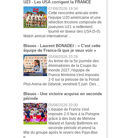
U23 - Les USA corrigent la FRANCE
07/06/2026 19:34
Cette rencontre amicale entre
l'équipe U20 américaine et une
sélection tricolore composée de
joueuses U21 a nettement
tourné en faveur des USA (5-0).
Match amical international ...
Bleues - Laurent BONADEI : « C'est cette
équipe de France-là que je veux voir »
05/06/2026 20:28
Au terme de la 5e journée des
éliminatoires de la Coupe du
monde 2027, l'équipe de
France féminine s'est imposée
2-0 sur la pelouse de la Polsat
Plus Arena de Gdansk, vendredi 5 juin. Des ...
Bleues - Une victoire acquise en seconde
période
05/06/2026 20:00
L'équipe de France s'est
imposée 2-0 face à la Pologne
grâce à des buts de Melvine
Malard et Sandy Baltimore en
seconde période et prend la
tête du groupe après le revers des Pays-Bas
e...