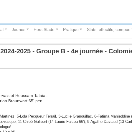
al
Jeunes
Hors Stade
Pratique
Stats, effectifs, compos
B
024-2025 - Groupe B - 4e journée - Colomi
rvais et Houssam Tataiat.
rion Braunwart
65' pen.
 Martinez
, 5-
Lola Pecqueur Terrail
, 3-
Lucile Granouillac
, 8-
Fatima Mahieddine
(
Levesque
, 11-
Chloé Galibert
(14-
Laurie Falcou
66'), 9-
Agathe Daviaud
(13-
Car
Balagué