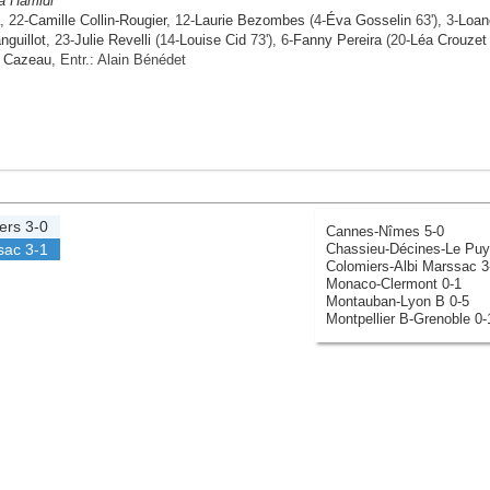
a Hamidi
, 22-
Camille Collin-Rougier
, 12-
Laurie Bezombes
(4-
Éva Gosselin
63'), 3-
Loan
guillot
, 23-
Julie Revelli
(14-
Louise Cid
73'), 6-
Fanny Pereira
(20-
Léa Crouzet
y Cazeau
, Entr.: Alain Bénédet
ers
3-0
Cannes-Nîmes 5-0
Chassieu-Décines-Le Puy
sac
3-1
Colomiers-Albi Marssac 3
Monaco-Clermont 0-1
Montauban-Lyon B 0-5
Montpellier B-Grenoble 0-