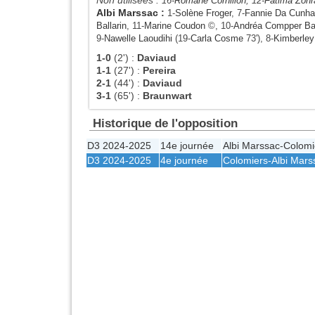
16-
Romane Cornillon
, 12-
Fatima Zohr
Albi Marssac
:
1-
Solène Froger
, 7-
Fannie Da Cunha
Ballarin
, 11-
Marine Coudon
©, 10-
Andréa Compper Ban
9-
Nawelle Laoudihi
(19-
Carla Cosme
73'), 8-
Kimberle
1-0
(2')
:
Daviaud
1-1
(27')
:
Pereira
2-1
(44')
:
Daviaud
3-1
(65')
:
Braunwart
Historique de l'opposition
D3 2024-2025
14e journée
Albi Marssac
-
Colomi
D3 2024-2025
4e journée
Colomiers
-
Albi Mars