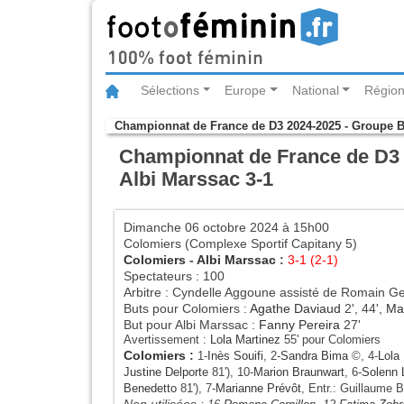
Sélections
Europe
National
Région
Championnat de France de D3 2024-2025 - Groupe 
Championnat de France de D3 2
Albi Marssac 3-1
Dimanche 06 octobre 2024 à 15h00
Colomiers (Complexe Sportif Capitany 5)
Colomiers
-
Albi Marssac
:
3-1 (2-1)
Spectateurs : 100
Arbitre : Cyndelle Aggoune assisté de Romain Ge
Buts pour Colomiers :
Agathe Daviaud
2', 44',
Ma
But pour Albi Marssac :
Fanny Pereira
27'
Avertissement :
Lola Martinez
55' pour Colomiers
Colomiers
:
1-
Inès Souifi
, 2-
Sandra Bima
©, 4-
Lola
Justine Delporte
81'), 10-
Marion Braunwart
, 6-
Solenn 
Benedetto
81'), 7-
Marianne Prévôt
, Entr.: Guillaume 
Non utilisées :