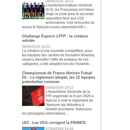
08/06/2026 18:23
Lourdement battues vendredi
(0-5), les Françaises ont mieux
réagi ce lundi pour la seconde
opposition face aux U20
américaines. Une rencontre où
aucun tir français n'aura cependant été c...
Challenge Espoirs LFFP : la création
validée
08/06/2026 18:23
La création d’une nouvelle compétition, pour
les équipes des centres de formation féminins,
visant à densifier l’offre de pratique de ces
catégories, a été adoptée lors de l'Assemb...
Championnat de France féminin Futsal
D1 - Le règlement adopté, les 12 équipes
potentielles connues
08/06/2026 18:03
L'Assemblée Générale de la
FFF organisée le 6 juin 2026 à
Ajaccio a voté le règlement de
l'épreuve qui débutera à
l'entrée prochaine. Retrouvez
les principales informations. ...
U23 - Les USA corrigent la FRANCE
07/06/2026 19:34