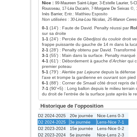
Nice
:
99-
Maureen Saint-Léger
, 3-
Estelle Laurier
, 5-
Cl
Rousseau
, 17-
Léa Ducarin
, 7-
Morgane De Seixas
©, 
Inès Barrier
, Entr.: Matthieu Esposito
Non utilisées :
30-
Lina-Lou Nicolas
, 25-
Manon Ceres
0-1
(14')
:
Faute de David. Penalty réussi par
Ro
sur sa droite
1-1
(24')
:
Percée de
Gbedjissi
du couloir droit ve
frappe puissante du gauche de 14 m dans la luc
2-1
(28')
:
Penalty obtenu par David. Transformé
3-1
(55')
:
Main dans la surface. Penalty marqué
4-1
(61')
:
Débordement à gauche d'
Archier
qui c
premier poteau
5-1
(79')
:
Alertée par
Lejeune
depuis la défense 
l'axe et trompe la gardienne en ouvrant son pied d
6-1
(88')
:
Corner de
Smaali
côté droot repris de 
7-1
(90'+5)
:
Long ballon depuis le milieu terrain
du droit de l'entrée de la surface juste après le 
Historique de l'opposition
D2 2024-2025
20e journée
Nice
-
Lens
0-3
D2 2024-2025
3e journée
Lens
-
Nice
7-1
D2 2023-2024
15e journée
Lens
-
Nice
0-2
D2 2023-2024
5e journée
Nice
-
Lens
2-3