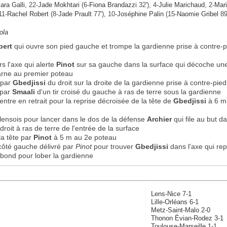
ara Galli
, 22-
Jade Mokhtari
(6-
Fiona Brandazzi
32'), 4-
Julie Marichaud
, 2-
Mar
11-
Rachel Robert
(8-
Jade Prault
77'), 10-
Joséphine Palin
(15-
Naomie Gribel
89'
ola
bert
qui ouvre son pied gauche et trompe la gardienne prise à contre-p
rs l'axe qui alerte
Pinot
sur sa gauche dans la surface qui décoche un
arne au premier poteau
 par
Gbedjissi
du droit sur la droite de la gardienne prise à contre-pied
 par
Smaali
d'un tir croisé du gauche à ras de terre sous la gardienne
entre en retrait pour la reprise décroisée de la tête de
Gbedjissi
à 6 m
lensois pour lancer dans le dos de la défense
Archier
qui file au but d
roit à ras de terre de l'entrée de la surface
la tête par
Pinot
à 5 m au 2e poteau
 côté gauche délivré par
Pinot
pour trouver
Gbedjissi
dans l'axe qui re
rebond pour lober la gardienne
Lens-Nice 7-1
Lille-Orléans 6-1
Metz-Saint-Malo 2-0
Thonon Évian-Rodez 3-1
Toulouse-Marseille 1-1