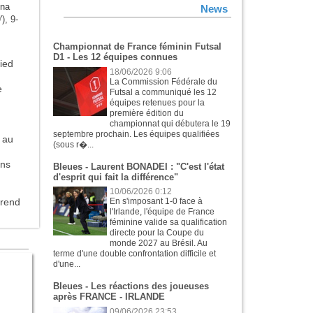
ina
News
), 9-
Championnat de France féminin Futsal
D1 - Les 12 équipes connues
ied
18/06/2026 9:06
La Commission Fédérale du
e
Futsal a communiqué les 12
équipes retenues pour la
première édition du
championnat qui débutera le 19
septembre prochain. Les équipes qualifiées
 au
(sous r�...
ans
Bleues - Laurent BONADEI : "C'est l'état
d'esprit qui fait la différence"
10/06/2026 0:12
prend
En s'imposant 1-0 face à
l'Irlande, l'équipe de France
féminine valide sa qualification
directe pour la Coupe du
monde 2027 au Brésil. Au
terme d'une double confrontation difficile et
d'une...
Bleues - Les réactions des joueuses
après FRANCE - IRLANDE
09/06/2026 23:53