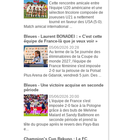
Cette rencontre amicale entre
l'équipe U20 américaine et une
sélection tricolore composée de
joueuses U21 a nettement
tourné en faveur des USA (5-0).
Match amical international ...
Bleues - Laurent BONADEI : « C'est cette
équipe de France-là que je veux voir »
05/06/2026 20:28
Au terme de la 5e journée des
éliminatoires de la Coupe du
monde 2027, l'équipe de
France féminine s'est imposée
2-0 sur la pelouse de la Polsat
Plus Arena de Gdansk, vendredi 5 juin. Des ...
Bleues - Une victoire acquise en seconde
période
05/06/2026 20:00
L'équipe de France s'est
imposée 2-0 face à la Pologne
grâce à des buts de Melvine
Malard et Sandy Baltimore en
seconde période et prend la
tête du groupe après le revers des Pays-Bas
e...
Champion’s Cup Rekupo : Le FC