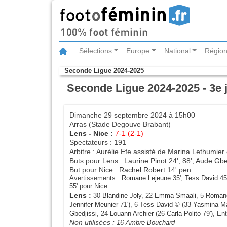
Sélections
Europe
National
Région
Seconde Ligue 2024-2025
Seconde Ligue 2024-2025 - 3e 
Dimanche 29 septembre 2024 à 15h00
Arras (Stade Degouve Brabant)
Lens
-
Nice
:
7-1 (2-1)
Spectateurs : 191
Arbitre : Aurélie Efe assisté de Marina Lethumie
Buts pour Lens :
Laurine Pinot
24', 88',
Aude Gbed
But pour Nice :
Rachel Robert
14' pen.
Avertissements :
Romane Lejeune
35',
Tess David
45
55' pour Nice
Lens
:
30-
Blandine Joly
, 22-
Emma Smaali
, 5-
Romane
Jennifer Meunier
71'), 6-
Tess David
© (33-
Yasmina M
Gbedjissi
, 24-
Louann Archier
(26-
Carla Polito
79'), En
Non utilisées :
16-
Ambre Bouchard