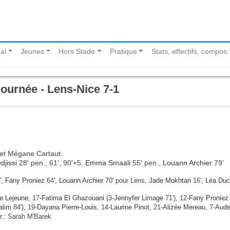
al
Jeunes
Hors Stade
Pratique
Stats, effectifs, compos
journée - Lens-Nice 7-1
r et Mégane Cartaut.
jissi
28' pen., 61', 90'+5,
Emma Smaali
55' pen.,
Louann Archier
79'
',
Fany Proniez
64',
Louann Archier
70' pour Lens,
Jade Mokhtari
16',
Léa Duc
 Lejeune
, 17-
Fatima El Ghazouani
(3-
Jennyfer Limage
71'), 12-
Fany Proniez
alim
84'), 19-
Dayana Pierre-Louis
, 14-
Laurine Pinot
, 21-
Alizée Mereau
, 7-
Aud
tr.: Sarah M'Barek