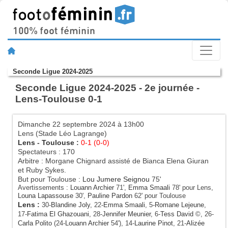
Seconde Ligue 2024-2025
Seconde Ligue 2024-2025 - 2e journée -
Lens-Toulouse 0-1
Dimanche 22 septembre 2024 à 13h00
Lens (Stade Léo Lagrange)
Lens
-
Toulouse
:
0-1 (0-0)
Spectateurs : 170
Arbitre : Morgane Chignard assisté de Bianca Elena Giuran
et Ruby Sykes.
But pour Toulouse :
Lou Jumere Seignou
75'
Avertissements :
Louann Archier
71',
Emma Smaali
78' pour Lens,
Louna Lapassouse
30',
Pauline Pardon
62' pour Toulouse
Lens
:
30-
Blandine Joly
, 22-
Emma Smaali
, 5-
Romane Lejeune
,
17-
Fatima El Ghazouani
, 28-
Jennifer Meunier
, 6-
Tess David
©, 26-
Carla Polito
(24-
Louann Archier
54'), 14-
Laurine Pinot
, 21-
Alizée