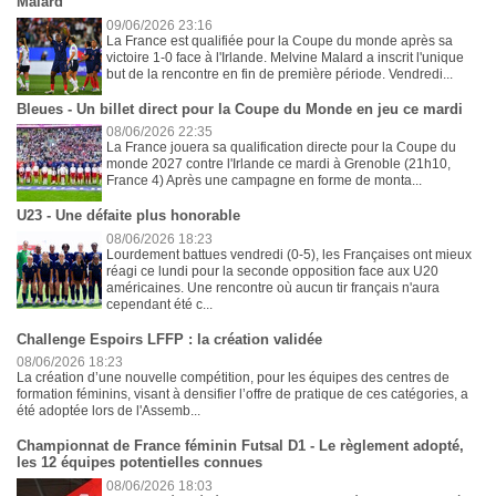
Malard
09/06/2026 23:16
La France est qualifiée pour la Coupe du monde après sa
victoire 1-0 face à l'Irlande. Melvine Malard a inscrit l'unique
but de la rencontre en fin de première période. Vendredi...
Bleues - Un billet direct pour la Coupe du Monde en jeu ce mardi
08/06/2026 22:35
La France jouera sa qualification directe pour la Coupe du
monde 2027 contre l'Irlande ce mardi à Grenoble (21h10,
France 4) Après une campagne en forme de monta...
U23 - Une défaite plus honorable
08/06/2026 18:23
Lourdement battues vendredi (0-5), les Françaises ont mieux
réagi ce lundi pour la seconde opposition face aux U20
américaines. Une rencontre où aucun tir français n'aura
cependant été c...
Challenge Espoirs LFFP : la création validée
08/06/2026 18:23
La création d’une nouvelle compétition, pour les équipes des centres de
formation féminins, visant à densifier l’offre de pratique de ces catégories, a
été adoptée lors de l'Assemb...
Championnat de France féminin Futsal D1 - Le règlement adopté,
les 12 équipes potentielles connues
08/06/2026 18:03