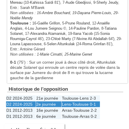
Mereau
(10-
Kahissa Saïdi
81'), 7-
Aude Gbedjissi
, 9-
Sherly Jeudy
,
Entr.: Sarah M'Barek
Non utilisées :
16-
Ambre Bouchard
, 19-
Dayana Pierre-Louis
, 29-
Noëlie Mendy
Toulouse
:
16-
Gaëlle Grillon
, 5-
Prune Rouland
, 12-
Anaëlle
Anglais
, 4-
Lou Jumere Seignou
©, 14-
Pauline Pardon
, 8-
Tatiana
Solanet
, 17-
Alexandra Atamaniuk
, 19-
Ilana Yacob
(15-
Sonia
Roumiga-Cayrol
46'), 23-
Chloé Marty
(7-
Nivine Ali Abdallah
64'), 29-
Louna Lapassouse
, 6-
Selen Altunkulak
(24-
Roma Grinfan
81'),
Entr.: Antoine Gérard
Non utilisées :
1-
Marie Cimatti
, 25-
Marine Genet
0-1
(75')
:
Sur un corner joué à deux côté droit, Altunkulak
décale
Solanet
qui enroule un centre repris de volée dans la
surface par Jumere du droit de 8 m qui trouve la lucarne
gauche de la gardienne
Historique de l'opposition
D2 2024-2025
21e journée
Toulouse
-
Lens
2-3
D2 2024-2025
2e journée
Lens
-
Toulouse
0-1
D1 2012-2013
16e journée
Arras
-
Toulouse
2-2
D1 2012-2013
6e journée
Toulouse
-
Arras
0-2