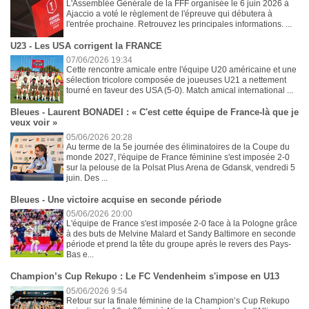
L'Assemblée Générale de la FFF organisée le 6 juin 2026 à
Ajaccio a voté le règlement de l'épreuve qui débutera à
l'entrée prochaine. Retrouvez les principales informations. ...
U23 - Les USA corrigent la FRANCE
07/06/2026 19:34
Cette rencontre amicale entre l'équipe U20 américaine et une
sélection tricolore composée de joueuses U21 a nettement
tourné en faveur des USA (5-0). Match amical international ...
Bleues - Laurent BONADEI : « C'est cette équipe de France-là que je
veux voir »
05/06/2026 20:28
Au terme de la 5e journée des éliminatoires de la Coupe du
monde 2027, l'équipe de France féminine s'est imposée 2-0
sur la pelouse de la Polsat Plus Arena de Gdansk, vendredi 5
juin. Des ...
Bleues - Une victoire acquise en seconde période
05/06/2026 20:00
L'équipe de France s'est imposée 2-0 face à la Pologne grâce
à des buts de Melvine Malard et Sandy Baltimore en seconde
période et prend la tête du groupe après le revers des Pays-
Bas e...
Champion’s Cup Rekupo : Le FC Vendenheim s'impose en U13
05/06/2026 9:54
Retour sur la finale féminine de la Champion’s Cup Rekupo