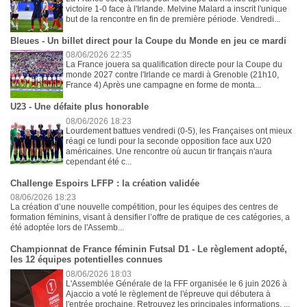
victoire 1-0 face à l'Irlande. Melvine Malard a inscrit l'unique
but de la rencontre en fin de première période. Vendredi...
Bleues - Un billet direct pour la Coupe du Monde en jeu ce mardi
08/06/2026 22:35
La France jouera sa qualification directe pour la Coupe du
monde 2027 contre l'Irlande ce mardi à Grenoble (21h10,
France 4) Après une campagne en forme de monta...
U23 - Une défaite plus honorable
08/06/2026 18:23
Lourdement battues vendredi (0-5), les Françaises ont mieux
réagi ce lundi pour la seconde opposition face aux U20
américaines. Une rencontre où aucun tir français n'aura
cependant été c...
Challenge Espoirs LFFP : la création validée
08/06/2026 18:23
La création d’une nouvelle compétition, pour les équipes des centres de
formation féminins, visant à densifier l’offre de pratique de ces catégories, a
été adoptée lors de l'Assemb...
Championnat de France féminin Futsal D1 - Le règlement adopté,
les 12 équipes potentielles connues
08/06/2026 18:03
L'Assemblée Générale de la FFF organisée le 6 juin 2026 à
Ajaccio a voté le règlement de l'épreuve qui débutera à
l'entrée prochaine. Retrouvez les principales informations. ...