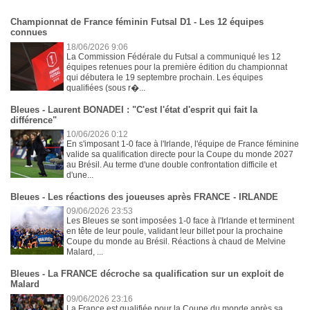
Championnat de France féminin Futsal D1 - Les 12 équipes
connues
18/06/2026 9:06
La Commission Fédérale du Futsal a communiqué les 12
équipes retenues pour la première édition du championnat
qui débutera le 19 septembre prochain. Les équipes
qualifiées (sous r�...
Bleues - Laurent BONADEI : "C'est l'état d'esprit qui fait la
différence"
10/06/2026 0:12
En s'imposant 1-0 face à l'Irlande, l'équipe de France féminine
valide sa qualification directe pour la Coupe du monde 2027
au Brésil. Au terme d'une double confrontation difficile et
d'une...
Bleues - Les réactions des joueuses après FRANCE - IRLANDE
09/06/2026 23:53
Les Bleues se sont imposées 1-0 face à l'Irlande et terminent
en tête de leur poule, validant leur billet pour la prochaine
Coupe du monde au Brésil. Réactions à chaud de Melvine
Malard, ...
Bleues - La FRANCE décroche sa qualification sur un exploit de
Malard
09/06/2026 23:16
La France est qualifiée pour la Coupe du monde après sa