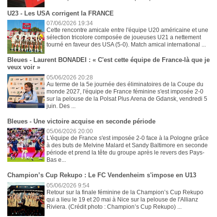
U23 - Les USA corrigent la FRANCE
07/06/2026 19:34
Cette rencontre amicale entre l'équipe U20 américaine et une
sélection tricolore composée de joueuses U21 a nettement
tourné en faveur des USA (5-0). Match amical international ...
Bleues - Laurent BONADEI : « C'est cette équipe de France-là que je
veux voir »
05/06/2026 20:28
Au terme de la 5e journée des éliminatoires de la Coupe du
monde 2027, l'équipe de France féminine s'est imposée 2-0
sur la pelouse de la Polsat Plus Arena de Gdansk, vendredi 5
juin. Des ...
Bleues - Une victoire acquise en seconde période
05/06/2026 20:00
L'équipe de France s'est imposée 2-0 face à la Pologne grâce
à des buts de Melvine Malard et Sandy Baltimore en seconde
période et prend la tête du groupe après le revers des Pays-
Bas e...
Champion’s Cup Rekupo : Le FC Vendenheim s'impose en U13
05/06/2026 9:54
Retour sur la finale féminine de la Champion’s Cup Rekupo
qui a lieu le 19 et 20 mai à Nice sur la pelouse de l'Allianz
Riviera. (Crédit photo : Champion’s Cup Rekupo) ...