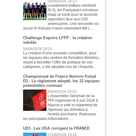
08/06/2026 18:23
Lourdement battues vendredi
(0-5), les Françaises ont mieux
réagi ce lundi pour la seconde
opposition face aux U20
américaines. Une rencontre où
aucun tir français n'aura cependant été c...
Challenge Espoirs LFFP : la création
validée
08/06/2026 18:23
La création d’une nouvelle compétition, pour
les équipes des centres de formation féminins,
visant à densifier l’offre de pratique de ces
catégories, a été adoptée lors de l'Assemb...
Championnat de France féminin Futsal
D1 - Le règlement adopté, les 12 équipes
potentielles connues
08/06/2026 18:03
L'Assemblée Générale de la
FFF organisée le 6 juin 2026 à
Ajaccio a voté le règlement de
l'épreuve qui débutera à
l'entrée prochaine. Retrouvez
les principales informations. ...
U23 - Les USA corrigent la FRANCE
07/06/2026 19:34