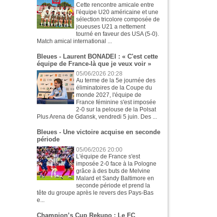
Cette rencontre amicale entre
l'équipe U20 américaine et une
sélection tricolore composée de
joueuses U21 a nettement
tourné en faveur des USA (5-0).
Match amical international ...
Bleues - Laurent BONADEI : « C'est cette
équipe de France-là que je veux voir »
05/06/2026 20:28
Au terme de la 5e journée des
éliminatoires de la Coupe du
monde 2027, l'équipe de
France féminine s'est imposée
2-0 sur la pelouse de la Polsat
Plus Arena de Gdansk, vendredi 5 juin. Des ...
Bleues - Une victoire acquise en seconde
période
05/06/2026 20:00
L'équipe de France s'est
imposée 2-0 face à la Pologne
grâce à des buts de Melvine
Malard et Sandy Baltimore en
seconde période et prend la
tête du groupe après le revers des Pays-Bas
e...
Champion’s Cup Rekupo : Le FC