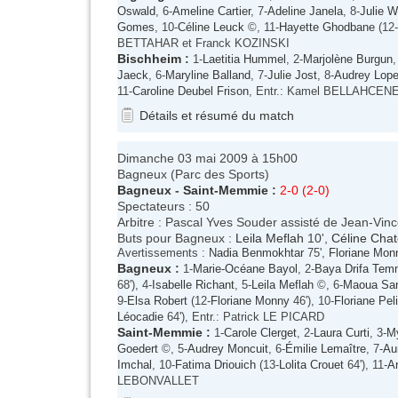
Oswald
, 6-
Ameline Cartier
, 7-
Adeline Janela
, 8-
Julie W
Gomes
, 10-
Céline Leuck
©, 11-
Hayette Ghodbane
(12-
BETTAHAR et Franck KOZINSKI
Bischheim
:
1-
Laetitia Hummel
, 2-
Marjolène Burgun
,
Jaeck
, 6-
Maryline Balland
, 7-
Julie Jost
, 8-
Audrey Lop
11-
Caroline Deubel Frison
, Entr.: Kamel BELLAHCEN
Détails et résumé du match
Dimanche 03 mai 2009 à 15h00
Bagneux (Parc des Sports)
Bagneux
-
Saint-Memmie
:
2-0 (2-0)
Spectateurs : 50
Arbitre : Pascal Yves Souder assisté de Jean-Vin
Buts pour Bagneux :
Leila Meflah
10',
Céline Chat
Avertissements :
Nadia Benmokhtar
75',
Floriane Mon
Bagneux
:
1-
Marie-Océane Bayol
, 2-
Baya Drifa Te
68'), 4-
Isabelle Richant
, 5-
Leila Meflah
©, 6-
Maoua Sa
9-
Elsa Robert
(12-
Floriane Monny
46'), 10-
Floriane Pel
Léocadie
64'), Entr.: Patrick LE PICARD
Saint-Memmie
:
1-
Carole Clerget
, 2-
Laura Curti
, 3-
My
Goedert
©, 5-
Audrey Moncuit
, 6-
Émilie Lemaître
, 7-
Au
Imchal
, 10-
Fatima Driouich
(13-
Lolita Crouet
64'), 11-
A
LEBONVALLET