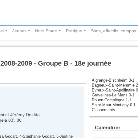
al
Jeunes
Hors Stade
Pratique
Stats, effectifs, compos
B
2008-2009 - Groupe B - 18e journée
Algrange-Bischheim 3-1
Bagneux-Saint-Memmie 2
Evreux-Saint-Apollinaire 0
Gravelines-Le Mans 0-1
Rouen-Compiègne 1-1
Saint-Maur-Montigny 0-1
Classements
nchi et Jérémy Deidda.
nela
83', 86'
Calendrier
sa Godart
, 4-
Stéphanie Godart
, 5-
Justine