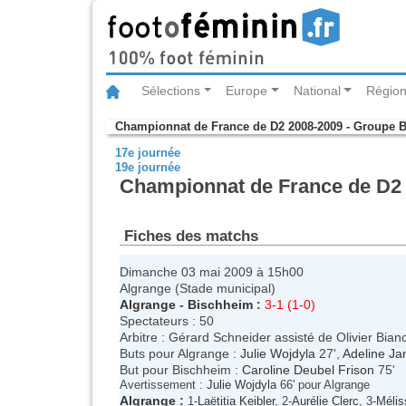
Sélections
Europe
National
Région
Championnat de France de D2 2008-2009 - Groupe 
17e journée
19e journée
Championnat de France de D2 
Fiches des matchs
Dimanche 03 mai 2009 à 15h00
Algrange (Stade municipal)
Algrange
-
Bischheim
:
3-1 (1-0)
Spectateurs : 50
Arbitre : Gérard Schneider assisté de Olivier Bia
Buts pour Algrange :
Julie Wojdyla
27',
Adeline Ja
But pour Bischheim :
Caroline Deubel Frison
75'
Avertissement :
Julie Wojdyla
66' pour Algrange
Algrange
:
1-
Laëtitia Keibler
, 2-
Aurélie Clerc
, 3-
Mélis