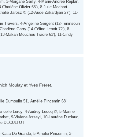
em
, 3-
Morgane Sailly
, 4-
Marie-Andrée Replan
,
4-
Charlène Olivier
65'), 8-
Julie Machart-
halie Jarosz
© (12-
Aude Zakardjian
27'), 11-
ie Travers
, 4-
Angéline Sergent
(12-
Teninsoun
Charlène Garry
(14-
Céline Lenoir
72'), 8-
13-
Makan Mouchou Traoré
63'), 11-
Cindy
hich Moulay et Yves Fréret.
lie Dumoulin
51',
Amélie Pincemin
68',
uelle Leroy
, 4-
Audrey Lecoq
©, 5-
Marine
arbet
, 9-
Viviane Asseyi
, 10-
Laurène Duclaud
,
aume DECULTOT
4-
Katia De Grande
, 5-
Amélie Pincemin
, 3-