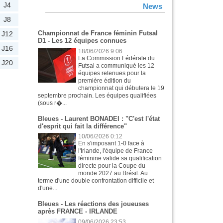
J4
News
J8
Championnat de France féminin Futsal
J12
D1 - Les 12 équipes connues
J16
18/06/2026 9:06
La Commission Fédérale du
J20
Futsal a communiqué les 12
équipes retenues pour la
première édition du
championnat qui débutera le 19
septembre prochain. Les équipes qualifiées
(sous r�...
Bleues - Laurent BONADEI : "C'est l'état
d'esprit qui fait la différence"
10/06/2026 0:12
En s'imposant 1-0 face à
l'Irlande, l'équipe de France
féminine valide sa qualification
directe pour la Coupe du
monde 2027 au Brésil. Au
terme d'une double confrontation difficile et
d'une...
Bleues - Les réactions des joueuses
après FRANCE - IRLANDE
09/06/2026 23:53