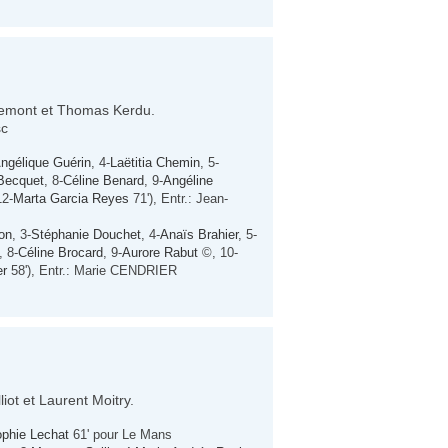
Gremont et Thomas Kerdu.
sc
ngélique Guérin
, 4-
Laëtitia Chemin
, 5-
Becquet
, 8-
Céline Benard
, 9-
Angéline
2-
Marta Garcia Reyes
71'), Entr.: Jean-
on
, 3-
Stéphanie Douchet
, 4-
Anaïs Brahier
, 5-
, 8-
Céline Brocard
, 9-
Aurore Rabut
©, 10-
er
58'), Entr.: Marie CENDRIER
iot et Laurent Moitry.
phie Lechat
61' pour Le Mans