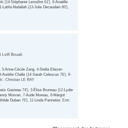
ski
(14-
Stéphanie Lemaître
61'), 9-
Anaëlle
1-
Latifa Abdallah
(13-
Julie Decaudain
80'),
 Lotfi Bouali.
, 3-
Anne-Cécile Zang
, 4-
Stella Eliezer-
8-
Aurélie Challe
(14-
Sarah Celeucus
76'), 9-
tr.: Christian LE RAY
a
naïs Gasteau
74'), 3-
Élise Bruneau
(12-
Lydie
anny Morvan
, 7-
Aude Moreau
, 8-
Margot
thilde Duban
76'), 11-
Linda Pannetier
, Entr.: