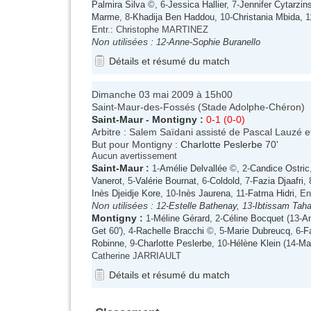
Palmira Silva
©, 6-
Jessica Hallier
, 7-
Jennifer Cytarzin
Marme
, 8-
Khadija Ben Haddou
, 10-
Christania Mbida
, 1
Entr.: Christophe MARTINEZ
Non utilisées :
12-
Anne-Sophie Buranello
Détails et résumé du match
Dimanche 03 mai 2009 à 15h00
Saint-Maur-des-Fossés (Stade Adolphe-Chéron)
Saint-Maur
-
Montigny
:
0-1 (0-0)
Arbitre : Salem Saïdani assisté de Pascal Lauzé et
But pour Montigny :
Charlotte Peslerbe
70'
Aucun avertissement
Saint-Maur
:
1-
Amélie Delvallée
©, 2-
Candice Ostric
Vanerot
, 5-
Valérie Bournat
, 6-
Coldold
, 7-
Fazia Djaafri
, 
Inès Djeidje Kore
, 10-
Inès Jaurena
, 11-
Fatma Hidri
, En
Non utilisées :
12-
Estelle Bathenay
, 13-
Ibtissam Tah
Montigny
:
1-
Méline Gérard
, 2-
Céline Bocquet
(13-
A
Get
60'), 4-
Rachelle Bracchi
©, 5-
Marie Dubreucq
, 6-
F
Robinne
, 9-
Charlotte Peslerbe
, 10-
Hélène Klein
(14-
Ma
Catherine JARRIAULT
Détails et résumé du match