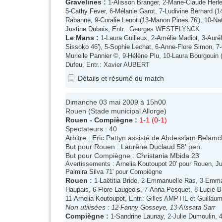
Gravelines
:
1-
Alisson Branger
, 2-
Marie-Claude Herl
5-
Cathy Fever
, 6-
Mélanie Garot
, 7-
Ludivine Bernard
(1
Rabanne
, 9-
Coralie Lenot
(13-
Manon Pines
76'), 10-
Nat
Justine Dubois
, Entr.: Georges WESTELYNCK
Le Mans
:
1-
Laura Guilleux
, 2-
Amélie Madiot
, 3-
Aurél
Sissoko
46'), 5-
Sophie Lechat
, 6-
Anne-Flore Simon
, 7-
Murielle Pannier
©, 9-
Hélène Plu
, 10-
Laura Bourgouin
(
Dufeu
, Entr.: Xavier AUBERT
Détails et résumé du match
Dimanche 03 mai 2009 à 15h00
Rouen (Stade municipal Allorge)
Rouen
-
Compiègne
:
1-1 (0-1)
Spectateurs : 40
Arbitre : Eric Pattyn assisté de Abdesslam Belamc
But pour Rouen :
Laurène Duclaud
58' pen.
But pour Compiègne :
Christania Mbida
23'
Avertissements :
Arnelia Koutoupot
20' pour Rouen,
Ju
Palmira Silva
71' pour Compiègne
Rouen
:
1-
Laëtitia Bride
, 2-
Emmanuelle Ras
, 3-
Emman
Haupais
, 6-
Flore Laugeois
, 7-
Anna Pesquet
, 8-
Lucie B
11-
Arnelia Koutoupot
, Entr.: Gilles AMPTIL et Guill
Non utilisées :
12-
Fanny Gosseye
, 13-
Aïssata Sarr
Compiègne
:
1-
Sandrine Launay
, 2-
Julie Dumoulin
, 