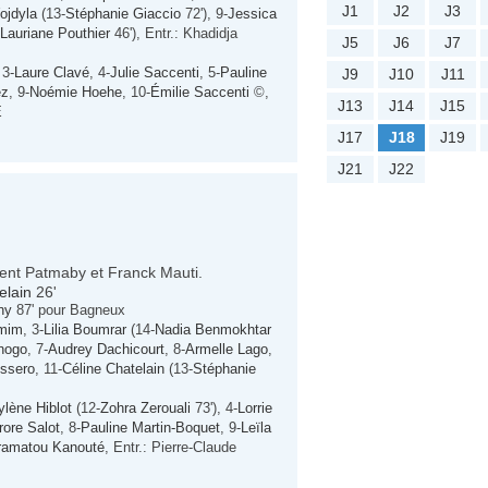
J1
J2
J3
ojdyla
(13-
Stéphanie Giaccio
72'), 9-
Jessica
Lauriane Pouthier
46'), Entr.: Khadidja
J5
J6
J7
 3-
Laure Clavé
, 4-
Julie Saccenti
, 5-
Pauline
J9
J10
J11
ez
, 9-
Noémie Hoehe
, 10-
Émilie Saccenti
©,
J13
J14
J15
E
J17
J18
J19
J21
J22
cent Patmaby et Franck Mauti.
elain
26'
ny
87' pour Bagneux
mmim
, 3-
Lilia Boumrar
(14-
Nadia Benmokhtar
nogo
, 7-
Audrey Dachicourt
, 8-
Armelle Lago
,
issero
, 11-
Céline Chatelain
(13-
Stéphanie
lène Hiblot
(12-
Zohra Zerouali
73'), 4-
Lorrie
rore Salot
, 8-
Pauline Martin-Boquet
, 9-
Leïla
ramatou Kanouté
, Entr.: Pierre-Claude