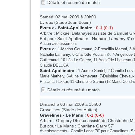
Détails et résumé du match
Samedi 02 mai 2009 à 20h00
Evreux (Stade Jean Bouin)
Evreux
-
Saint-Apollinaire
:
0-1 (0-1)
Arbitre : Mickaël Delahayes assisté de Samuel 
But pour Saint-Apollinaire :
Nathalie Lamamy
6' c
Aucun avertissement
Evreux
:
1-
Marion Gourmaud
, 2-
Prescillia Maroni
, 3-
A
Nathalie Lamamy
, 6-
Charlotte Poulain
©, 7-
Angélique 
Guillemard
, 10-
Léa Le Garrec
, 11-
Adelaïde Lheureux
(1
Claude DELUCA
Saint-Apollinaire
:
1-
Aurore Sordel
, 2-
Camille Louvi
Marie Mathely
, 6-
Aline Vernevaut
, 7-
Delphine Chevaux
Priscillia Hakkar
, 11-
Christelle Samie
(12-
Marie Cendri
Détails et résumé du match
Dimanche 03 mai 2009 à 15h00
Gravelines (Stade des Huttes)
Gravelines
-
Le Mans
:
0-1 (0-0)
Arbitre : Grégory Dhieux assisté de Christophe Mill
But pour Le Mans :
Charlène Garry
57'
Avertissements :
Coralie Lenot
70' pour Gravelines,
So