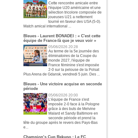
Cette rencontre amicale entre
l'équipe U20 américaine et une
sélection tricolore composée de
joueuses U21 a nettement
tourné en faveur des USA (5-0).
Match amical international ...
Bleues - Laurent BONADEI : « C'est cette
équipe de France-là que je veux voir »
05/06/2026 20:28
Au terme de la 5e journée des
éliminatoires de la Coupe du
monde 2027, l'équipe de
France féminine s'est imposée
2-0 sur la pelouse de la Polsat
Plus Arena de Gdansk, vendredi 5 juin. Des ...
Bleues - Une victoire acquise en seconde
période
05/06/2026 20:00
L'équipe de France s'est
imposée 2-0 face à la Pologne
grâce à des buts de Melvine
Malard et Sandy Baltimore en
seconde période et prend la
tête du groupe après le revers des Pays-Bas
e...
Champion’s Cup Rekupo : Le FC