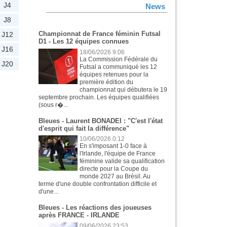
J4
News
J8
Championnat de France féminin Futsal
J12
D1 - Les 12 équipes connues
J16
18/06/2026 9:06
La Commission Fédérale du
J20
Futsal a communiqué les 12
équipes retenues pour la
première édition du
championnat qui débutera le 19
septembre prochain. Les équipes qualifiées
(sous r�...
Bleues - Laurent BONADEI : "C'est l'état
d'esprit qui fait la différence"
10/06/2026 0:12
En s'imposant 1-0 face à
l'Irlande, l'équipe de France
féminine valide sa qualification
directe pour la Coupe du
monde 2027 au Brésil. Au
terme d'une double confrontation difficile et
d'une...
Bleues - Les réactions des joueuses
après FRANCE - IRLANDE
09/06/2026 23:53