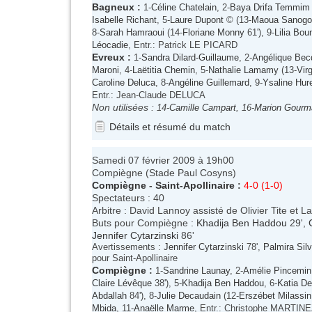
Bagneux
:
1-
Céline Chatelain
, 2-
Baya Drifa Temmim
Isabelle Richant
, 5-
Laure Dupont
© (13-
Maoua Sanogo
8-
Sarah Hamraoui
(14-
Floriane Monny
61'), 9-
Lilia Bou
Léocadie
, Entr.: Patrick LE PICARD
Evreux
:
1-
Sandra Dilard-Guillaume
, 2-
Angélique Bec
Maroni
, 4-
Laëtitia Chemin
, 5-
Nathalie Lamamy
(13-
Vir
Caroline Deluca
, 8-
Angéline Guillemard
, 9-
Ysaline Hur
Entr.: Jean-Claude DELUCA
Non utilisées :
14-
Camille Campart
, 16-
Marion Gourm
Détails et résumé du match
Samedi 07 février 2009 à 19h00
Compiègne (Stade Paul Cosyns)
Compiègne
-
Saint-Apollinaire
:
4-0 (1-0)
Spectateurs : 40
Arbitre : David Lannoy assisté de Olivier Tite et
Buts pour Compiègne :
Khadija Ben Haddou
29',
Jennifer Cytarzinski
86'
Avertissements :
Jennifer Cytarzinski
78',
Palmira Sil
pour Saint-Apollinaire
Compiègne
:
1-
Sandrine Launay
, 2-
Amélie Pincemin
Claire Lévêque
38'), 5-
Khadija Ben Haddou
, 6-
Katia D
Abdallah
84'), 8-
Julie Decaudain
(12-
Erszébet Milassin
Mbida
, 11-
Anaëlle Marme
, Entr.: Christophe MARTIN