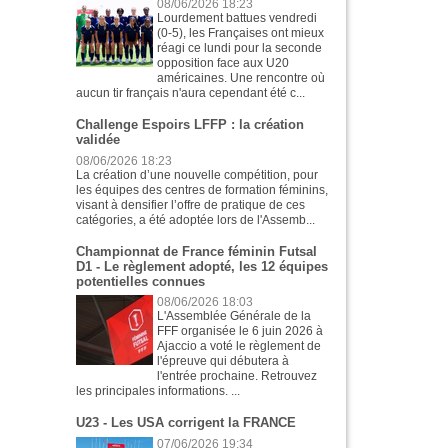
08/06/2026 18:23
Lourdement battues vendredi
(0-5), les Françaises ont mieux
réagi ce lundi pour la seconde
opposition face aux U20
américaines. Une rencontre où
aucun tir français n'aura cependant été c...
Challenge Espoirs LFFP : la création
validée
08/06/2026 18:23
La création d’une nouvelle compétition, pour
les équipes des centres de formation féminins,
visant à densifier l’offre de pratique de ces
catégories, a été adoptée lors de l'Assemb...
Championnat de France féminin Futsal
D1 - Le règlement adopté, les 12 équipes
potentielles connues
08/06/2026 18:03
L'Assemblée Générale de la
FFF organisée le 6 juin 2026 à
Ajaccio a voté le règlement de
l'épreuve qui débutera à
l'entrée prochaine. Retrouvez
les principales informations. ...
U23 - Les USA corrigent la FRANCE
07/06/2026 19:34