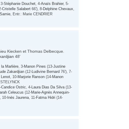
 3-
Stéphanie Douchet
, 4-
Anaïs Brahier
, 5-
2-
Cristelle Salabert
66'), 8-
Delphine Chevaux
,
e Samie
, Entr.: Marie CENDRIER
thieu Kiecken et Thomas Delbecque.
ardjian
48'
la Marlière
, 3-
Manon Pines
(13-
Justine
ude Zakardjian
(12-
Ludivine Bernard
76'), 7-
 Lenot
, 10-
Marjorie Ranson
(14-
Manon
 WESTELYNCK
-
Candice Ostric
, 4-
Laura Dias Da Silva
(13-
arah Celeucus
(12-
Marie-Agnès Annequin-
, 10-
Inès Jaurena
, 11-
Fatma Hidri
(14-