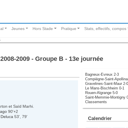
al
Jeunes
Hors Stade
Pratique
Stats, effectifs, compos
B
2008-2009 - Groupe B - 13e journée
Bagneux-Evreux 2-3
Compiègne-Saint-Apollinai
Gravelines-Saint-Maur 2-
Le Mans-Bischheim 0-1
Rouen-Algrange 5-0
Saint-Memmie-Montigny 0
Classements
rton et Saïd Marhi.
Lago
90'+2
 Deluca
53', 79'
Calendrier