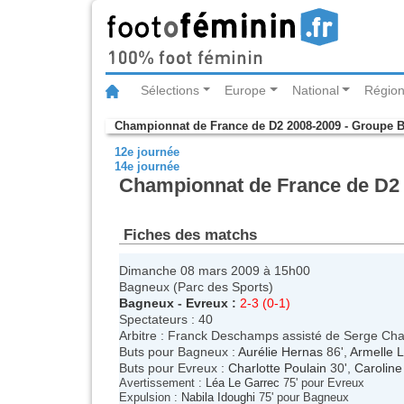
Sélections
Europe
National
Région
Championnat de France de D2 2008-2009 - Groupe 
12e journée
14e journée
Championnat de France de D2 
Fiches des matchs
Dimanche 08 mars 2009 à 15h00
Bagneux (Parc des Sports)
Bagneux
-
Evreux
:
2-3 (0-1)
Spectateurs : 40
Arbitre : Franck Deschamps assisté de Serge Cha
Buts pour Bagneux :
Aurélie Hernas
86',
Armelle 
Buts pour Evreux :
Charlotte Poulain
30',
Caroline
Avertissement :
Léa Le Garrec
75' pour Evreux
Expulsion :
Nabila Idoughi
75' pour Bagneux