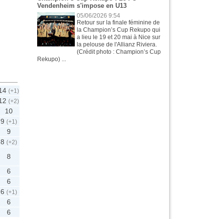
Vendenheim s'impose en U13
05/06/2026 9:54
Retour sur la finale féminine de
la Champion’s Cup Rekupo qui
a lieu le 19 et 20 mai à Nice sur
la pelouse de l'Allianz Riviera.
(Crédit photo : Champion’s Cup
Rekupo) ...
14
(+1)
12
(+2)
10
9
(+1)
9
8
(+2)
8
6
6
6
(+1)
6
6