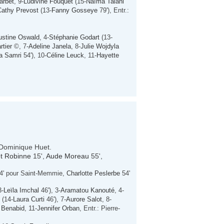
arbet
, 9-
Ludivine Fouquet
(15-
Naïma Talani
Cathy Prevost
(13-
Fanny Gosseye
79'), Entr.:
ustine Oswald
, 4-
Stéphanie Godart
(13-
rtier
©, 7-
Adeline Janela
, 8-
Julie Wojdyla
a Samri
54'), 10-
Céline Leuck
, 11-
Hayette
t Dominique Huet.
t Robinne
15',
Aude Moreau
55',
4' pour Saint-Memmie,
Charlotte Peslerbe
54'
3-
Leïla Imchal
46'), 3-
Aramatou Kanouté
, 4-
(14-
Laura Curti
46'), 7-
Aurore Salot
, 8-
 Benabid
, 11-
Jennifer Orban
, Entr.: Pierre-