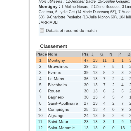
Non utilisées :
12-
Jennifer Badre
, 15-
Sophie Goujard
,
Montigny
:
1-
Méline Gérard
, 2-
Céline Bocquet
, 3-
Lin
Gasteau
, 6-
Lydie Get
(14-
Marie Dubreucq
68'), 7-
Aude
60'), 9-
Charlotte Peslerbe
(13-
Julie Niphon
60'), 10-
Hél
JARRIAULT
Détails et résumé du match
Classement
Place
Nom
Pts
J
G
N
P
B
1
Montigny
47
13
11
1
1
2
Gravelines
39
13
7
5
1
3
Evreux
39
13
8
2
3
4
Le Mans
36
13
7
2
4
5
Bischheim
30
13
7
2
4
6
Rouen
30
13
6
2
5
7
Bagneux
30
13
4
5
4
8
Saint-Apollinaire
27
13
4
2
7
9
Compiègne
25
13
4
0
9
10
Algrange
24
13
5
2
6
11
Saint-Maur
23
13
3
1
9
12
Saint-Memmie
13
13
0
0
13