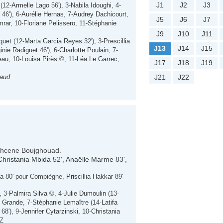
J1
J2
J3
(12-
Armelle Lago
56'), 3-
Nabila Idoughi
, 4-
46'), 6-
Aurélie Hernas
, 7-
Audrey Dachicourt
,
J5
J6
J7
mrar
, 10-
Floriane Pelissero
, 11-
Stéphanie
J9
J10
J11
quet
(12-
Marta Garcia Reyes
32'), 3-
Prescillia
J13
J14
J15
ginie Radiguet
46'), 6-
Charlotte Poulain
, 7-
eau
, 10-
Louisa Pirès
©, 11-
Léa Le Garrec
,
J17
J18
J19
aud
J21
J22
 Lahcene Boujghouad.
Christania Mbida
52',
Anaëlle Marme
83',
va
80' pour Compiègne,
Priscillia Hakkar
89'
, 3-
Palmira Silva
©, 4-
Julie Dumoulin
(13-
e Grande
, 7-
Stéphanie Lemaître
(14-
Latifa
68'), 9-
Jennifer Cytarzinski
, 10-
Christania
EZ