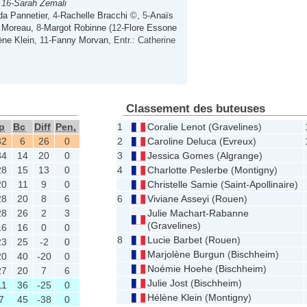
 16-
Sarah Zemali
da Pannetier
, 4-
Rachelle Bracchi
©, 5-
Anaïs
 Moreau
, 8-
Margot Robinne
(12-
Flore Essone
ène Klein
, 11-
Fanny Morvan
, Entr.: Catherine
Classement des buteuses
p
Bc
Diff
Pen,
1
Coralie Lenot
(
Gravelines
)
32
6
26
0
2
Caroline Deluca
(
Evreux
)
34
14
20
0
3
Jessica Gomes
(
Algrange
)
28
15
13
0
4
Charlotte Peslerbe
(
Montigny
)
20
11
9
0
Christelle Samie
(
Saint-Apollinaire
)
28
20
8
6
6
Viviane Asseyi
(
Rouen
)
28
26
2
3
Julie Machart-Rabanne
(
Gravelines
)
16
16
0
0
8
Lucie Barbet
(
Rouen
)
23
25
-2
0
Marjolène Burgun
(
Bischheim
)
20
40
-20
0
Noémie Hoehe
(
Bischheim
)
27
20
7
6
Julie Jost
(
Bischheim
)
11
36
-25
0
Hélène Klein
(
Montigny
)
7
45
-38
0