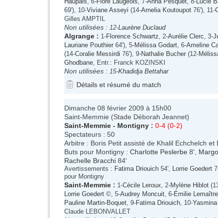
Haupais
, 6-
Flore Laugeois
, 7-
Anna Pesquet
, 8-
Lucie B
69'), 10-
Viviane Asseyi
(14-
Arnelia Koutoupot
76'), 11-
Gilles AMPTIL
Non utilisées :
12-
Laurène Duclaud
Algrange
:
1-
Florence Schwartz
, 2-
Aurélie Clerc
, 3-
J
Lauriane Pouthier
64'), 5-
Mélissa Godart
, 6-
Ameline Ca
(14-
Coralie Messirdi
76'), 9-
Nathalie Bucher
(12-
Méliss
Ghodbane
, Entr.: Franck KOZINSKI
Non utilisées :
15-
Khadidja Bettahar
Détails et résumé du match
Dimanche 08 février 2009 à 15h00
Saint-Memmie (Stade Déborah Jeannet)
Saint-Memmie
-
Montigny
:
0-4 (0-2)
Spectateurs : 50
Arbitre : Boris Petit assisté de Khalil Echchelch e
Buts pour Montigny :
Charlotte Peslerbe
8',
Margo
Rachelle Bracchi
84'
Avertissements :
Fatima Driouich
54',
Lorrie Goedert
7
pour Montigny
Saint-Memmie
:
1-
Cécile Leroux
, 2-
Mylène Hiblot
(1
Lorrie Goedert
©, 5-
Audrey Moncuit
, 6-
Émilie Lemaître
Pauline Martin-Boquet
, 9-
Fatima Driouich
, 10-
Yasmina
Claude LEBONVALLET