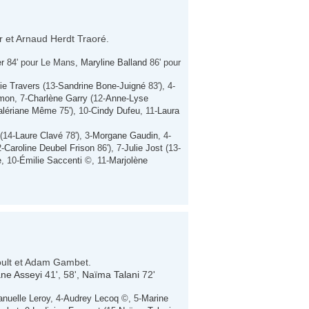
 et Arnaud Herdt Traoré.
er
84' pour Le Mans,
Maryline Balland
86' pour
ie Travers
(13-
Sandrine Bone-Juigné
83'), 4-
imon
, 7-
Charlène Garry
(12-
Anne-Lyse
alériane Même
75'), 10-
Cindy Dufeu
, 11-
Laura
(14-
Laure Clavé
78'), 3-
Morgane Gaudin
, 4-
-
Caroline Deubel Frison
86'), 7-
Julie Jost
(13-
e
, 10-
Émilie Saccenti
©, 11-
Marjolène
roult et Adam Gambet.
ane Asseyi
41', 58',
Naïma Talani
72'
uelle Leroy
, 4-
Audrey Lecoq
©, 5-
Marine