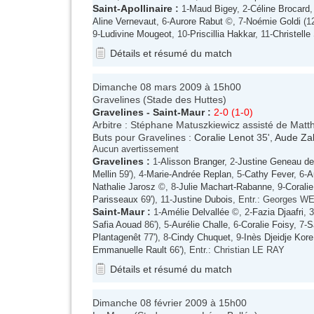
Saint-Apollinaire
:
1-
Maud Bigey
, 2-
Céline Brocard
,
Aline Vernevaut
, 6-
Aurore Rabut
©, 7-
Noémie Goldi
(1
9-
Ludivine Mougeot
, 10-
Priscillia Hakkar
, 11-
Christell
Détails et résumé du match
Dimanche 08 mars 2009 à 15h00
Gravelines (Stade des Huttes)
Gravelines
-
Saint-Maur
:
2-0 (1-0)
Arbitre : Stéphane Matuszkiewicz assisté de Mat
Buts pour Gravelines :
Coralie Lenot
35',
Aude Zak
Aucun avertissement
Gravelines
:
1-
Alisson Branger
, 2-
Justine Geneau de 
Mellin
59'), 4-
Marie-Andrée Replan
, 5-
Cathy Fever
, 6-
A
Nathalie Jarosz
©, 8-
Julie Machart-Rabanne
, 9-
Coralie
Parisseaux
69'), 11-
Justine Dubois
, Entr.: Georges
Saint-Maur
:
1-
Amélie Delvallée
©, 2-
Fazia Djaafri
, 3
Safia Aouad
86'), 5-
Aurélie Challe
, 6-
Coralie Foisy
, 7-
S
Plantagenêt
77'), 8-
Cindy Chuquet
, 9-
Inès Djeidje Kore
Emmanuelle Rault
66'), Entr.: Christian LE RAY
Détails et résumé du match
Dimanche 08 février 2009 à 15h00