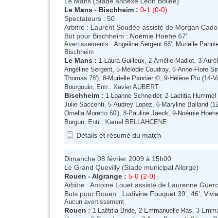
Le Mans (Stade annexe Léon Bollée)
Le Mans
-
Bischheim
:
0-1 (0-0)
Spectateurs : 50
Arbitre : Laurent Soudée assisté de Morgan Cador
But pour Bischheim :
Noémie Hoehe
67'
Avertissements :
Angéline Sergent
66',
Murielle Panni
Bischheim
Le Mans
:
1-
Laura Guilleux
, 2-
Amélie Madiot
, 3-
Aurél
Angéline Sergent
, 5-
Mélodie Coudray
, 6-
Anne-Flore S
Thomas
78'), 8-
Murielle Pannier
©, 9-
Hélène Plu
(14-
V
Bourgouin
, Entr.: Xavier AUBERT
Bischheim
:
1-
Loanne Schneider
, 2-
Laetitia Hummel
Julie Saccenti
, 5-
Audrey Lopez
, 6-
Maryline Balland
(12
Ornella Moretto
60'), 8-
Pauline Jaeck
, 9-
Noémie Hoeh
Burgun
, Entr.: Kamel BELLAHCENE
Détails et résumé du match
Dimanche 08 février 2009 à 15h00
Le Grand Quevilly (Stade municipal Allorge)
Rouen
-
Algrange
:
5-0 (2-0)
Arbitre : Antoine Louet assisté de Laurenne Gue
Buts pour Rouen :
Ludivine Fouquet
39', 46',
Vivi
Aucun avertissement
Rouen
:
1-
Laëtitia Bride
, 2-
Emmanuelle Ras
, 3-
Emman