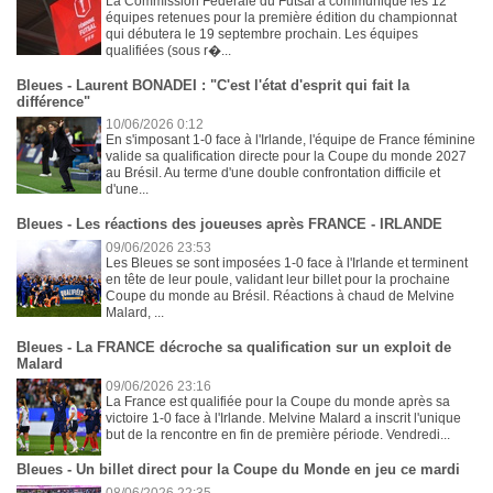
La Commission Fédérale du Futsal a communiqué les 12
équipes retenues pour la première édition du championnat
qui débutera le 19 septembre prochain. Les équipes
qualifiées (sous r�...
Bleues - Laurent BONADEI : "C'est l'état d'esprit qui fait la
différence"
10/06/2026 0:12
En s'imposant 1-0 face à l'Irlande, l'équipe de France féminine
valide sa qualification directe pour la Coupe du monde 2027
au Brésil. Au terme d'une double confrontation difficile et
d'une...
Bleues - Les réactions des joueuses après FRANCE - IRLANDE
09/06/2026 23:53
Les Bleues se sont imposées 1-0 face à l'Irlande et terminent
en tête de leur poule, validant leur billet pour la prochaine
Coupe du monde au Brésil. Réactions à chaud de Melvine
Malard, ...
Bleues - La FRANCE décroche sa qualification sur un exploit de
Malard
09/06/2026 23:16
La France est qualifiée pour la Coupe du monde après sa
victoire 1-0 face à l'Irlande. Melvine Malard a inscrit l'unique
but de la rencontre en fin de première période. Vendredi...
Bleues - Un billet direct pour la Coupe du Monde en jeu ce mardi
08/06/2026 22:35