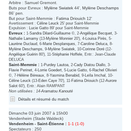
Arbitre : Samuel Gremont.
Buts pour Evreux :
Mylène Swiatek
44',
Mylène Deschamps
86' pen.
But pour Saint-Memmie :
Fatima Driouich
12'
Avertissement :
Céline Leuck
25' pour Saint-Memmie
Expulsion :
Lucie Gatto
89' pour Saint-Memmie
Evreux
:
1-
Sandra Dilard-Guillaume
©, 2-
Angélique Becquet
, 3-
Nathalie Lamamy
(13-
Mylène Monnier
20'), 4-
Louisa Pirès
, 5-
Laurène Duclaud
, 6-
Marie Desplanques
, 7-
Caroline Deluca
, 8-
Mylène Deschamps
, 9-
Mylène Swiatek
, 10-
Corinne Doré
(12-
Angélique Guérin
80'), 11-
Stéphanie Hoffele
, Entr.: Jean-Claude
DELUCA
Saint-Memmie
:
1-
Purdey Lautoa
, 2-
Cady Diatou Diallo
, 3-
Flavie Perinet
, 4-
Lorrie Goedert
, 5-
Lucie Gatto
, 6-
Rachel Olivieri
©, 7-
Hélène Béreaux
, 8-
Yasmina Benabid
, 9-
Leïla Imchal
, 10-
Céline Leuck
(13-
Eden Caye
70'), 11-
Fatima Driouich
(12-
Aurore
Salot
60'), Entr.: Alain RAMPANT
Non utilisées :
14-
Aramatou Kanouté
Détails et résumé du match
Dimanche 03 juin 2007 à 15h00
Vendenheim (Stade Waldeck)
Vendenheim
-
Saint-Étienne
:
1-1 (1-0)
Spectateurs : 250