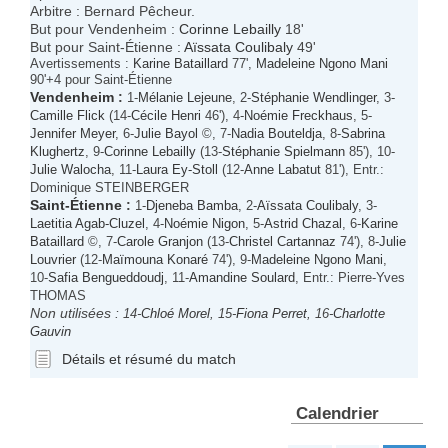
Arbitre : Bernard Pêcheur.
But pour Vendenheim :
Corinne Lebailly
18'
But pour Saint-Étienne :
Aïssata Coulibaly
49'
Avertissements :
Karine Bataillard
77',
Madeleine Ngono Mani
90'+4 pour Saint-Étienne
Vendenheim
:
1-
Mélanie Lejeune
, 2-
Stéphanie Wendlinger
, 3-
Camille Flick
(14-
Cécile Henri
46'), 4-
Noémie Freckhaus
, 5-
Jennifer Meyer
, 6-
Julie Bayol
©, 7-
Nadia Bouteldja
, 8-
Sabrina
Klughertz
, 9-
Corinne Lebailly
(13-
Stéphanie Spielmann
85'), 10-
Julie Walocha
, 11-
Laura Ey-Stoll
(12-
Anne Labatut
81'), Entr.:
Dominique STEINBERGER
Saint-Étienne
:
1-
Djeneba Bamba
, 2-
Aïssata Coulibaly
, 3-
Laetitia Agab-Cluzel
, 4-
Noémie Nigon
, 5-
Astrid Chazal
, 6-
Karine
Bataillard
©, 7-
Carole Granjon
(13-
Christel Cartannaz
74'), 8-
Julie
Louvrier
(12-
Maïmouna Konaré
74'), 9-
Madeleine Ngono Mani
,
10-
Safia Bengueddoudj
, 11-
Amandine Soulard
, Entr.: Pierre-Yves
THOMAS
Non utilisées :
14-
Chloé Morel
, 15-
Fiona Perret
, 16-
Charlotte
Gauvin
Détails et résumé du match
Calendrier