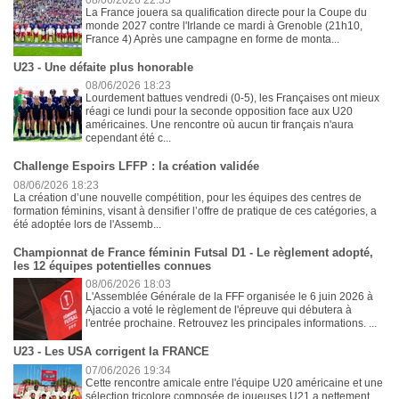
La France jouera sa qualification directe pour la Coupe du
monde 2027 contre l'Irlande ce mardi à Grenoble (21h10,
France 4) Après une campagne en forme de monta...
U23 - Une défaite plus honorable
08/06/2026 18:23
Lourdement battues vendredi (0-5), les Françaises ont mieux
réagi ce lundi pour la seconde opposition face aux U20
américaines. Une rencontre où aucun tir français n'aura
cependant été c...
Challenge Espoirs LFFP : la création validée
08/06/2026 18:23
La création d’une nouvelle compétition, pour les équipes des centres de
formation féminins, visant à densifier l’offre de pratique de ces catégories, a
été adoptée lors de l'Assemb...
Championnat de France féminin Futsal D1 - Le règlement adopté,
les 12 équipes potentielles connues
08/06/2026 18:03
L'Assemblée Générale de la FFF organisée le 6 juin 2026 à
Ajaccio a voté le règlement de l'épreuve qui débutera à
l'entrée prochaine. Retrouvez les principales informations. ...
U23 - Les USA corrigent la FRANCE
07/06/2026 19:34
Cette rencontre amicale entre l'équipe U20 américaine et une
sélection tricolore composée de joueuses U21 a nettement