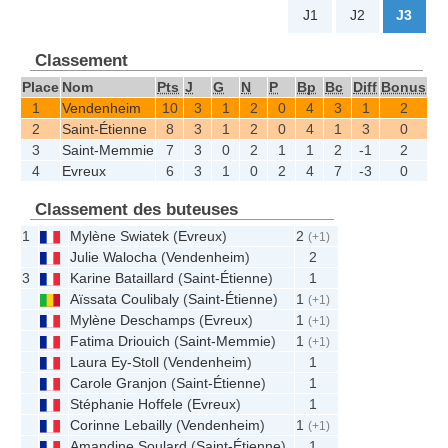
J1
J2
J3
Classement
Place
Nom
Pts
J
G
N
P
Bp
Bc
Diff
Bonus
1
Vendenheim
10
3
1
2
0
4
3
1
2
2
Saint-Étienne
8
3
1
2
0
4
1
3
0
3
Saint-Memmie
7
3
0
2
1
1
2
-1
2
4
Evreux
6
3
1
0
2
4
7
-3
0
Classement des buteuses
1
Mylène Swiatek
(
Evreux
)
2
(+1)
Julie Walocha
(
Vendenheim
)
2
3
Karine Bataillard
(
Saint-Étienne
)
1
Aïssata Coulibaly
(
Saint-Étienne
)
1
(+1)
Mylène Deschamps
(
Evreux
)
1
(+1)
Fatima Driouich
(
Saint-Memmie
)
1
(+1)
Laura Ey-Stoll
(
Vendenheim
)
1
Carole Granjon
(
Saint-Étienne
)
1
Stéphanie Hoffele
(
Evreux
)
1
Corinne Lebailly
(
Vendenheim
)
1
(+1)
Amandine Soulard
(
Saint-Étienne
)
1