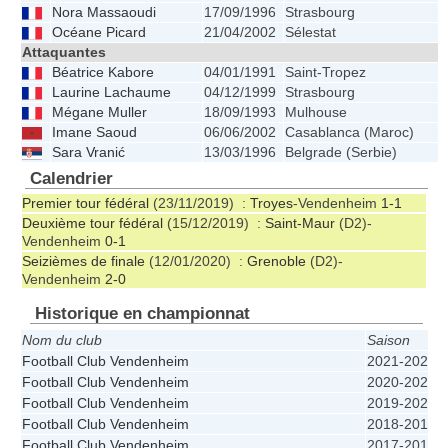
Nora Massaoudi
17/09/1996
Strasbourg
Océane Picard
21/04/2002
Sélestat
1
Attaquantes
Béatrice Kabore
04/01/1991
Saint-Tropez
Laurine Lachaume
04/12/1999
Strasbourg
Mégane Muller
18/09/1993
Mulhouse
Imane Saoud
06/06/2002
Casablanca (Maroc)
1
Sara Vranić
13/03/1996
Belgrade (Serbie)
Calendrier
Premier tour fédéral
(23/11/2019) :
Troyes
-Vendenheim
1-1
Deuxième tour fédéral
(15/12/2019) :
Saint-Maur
(D2)-
Vendenheim
0-1
Seizièmes de finale
(12/01/2020) :
Grenoble
(D2)-
Vendenheim
2-0
Historique en championnat
Nom du club
Saison
Football Club Vendenheim
2021-2022
Football Club Vendenheim
2020-2021
Football Club Vendenheim
2019-2020
Football Club Vendenheim
2018-2019
Football Club Vendenheim
2017-2018