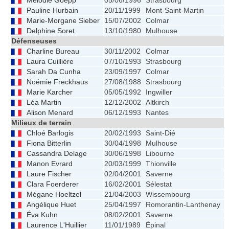
Mélodie Goepp
05/06/1996
Strasbourg
Pauline Hurbain
20/11/1999
Mont-Saint-Martin
Marie-Morgane Sieber
15/07/2002
Colmar
1
Delphine Soret
13/10/1980
Mulhouse
1
Défenseuses
Charline Bureau
30/11/2002
Colmar
Laura Cuillière
07/10/1993
Strasbourg
Sarah Da Cunha
23/09/1997
Colmar
1
Noémie Freckhaus
27/08/1988
Strasbourg
1
Marie Karcher
05/05/1992
Ingwiller
Léa Martin
12/12/2002
Altkirch
Alison Menard
06/12/1993
Nantes
1
Milieux de terrain
Chloé Barlogis
20/02/1993
Saint-Dié
1
Fiona Bitterlin
30/04/1998
Mulhouse
Cassandra Delage
30/06/1998
Libourne
Manon Evrard
20/03/1999
Thionville
Laure Fischer
02/04/2001
Saverne
Clara Foerderer
16/02/2001
Sélestat
Mégane Hoeltzel
21/04/2003
Wissembourg
1
Angélique Huet
25/04/1997
Romorantin-Lanthenay
Éva Kuhn
08/02/2001
Saverne
Laurence L'Huillier
11/01/1989
Épinal
1