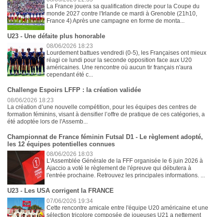
La France jouera sa qualification directe pour la Coupe du
monde 2027 contre l'Irlande ce mardi à Grenoble (21h10,
France 4) Après une campagne en forme de monta...
U23 - Une défaite plus honorable
08/06/2026 18:23
Lourdement battues vendredi (0-5), les Françaises ont mieux
réagi ce lundi pour la seconde opposition face aux U20
américaines. Une rencontre où aucun tir français n'aura
cependant été c...
Challenge Espoirs LFFP : la création validée
08/06/2026 18:23
La création d’une nouvelle compétition, pour les équipes des centres de
formation féminins, visant à densifier l’offre de pratique de ces catégories, a
été adoptée lors de l'Assemb...
Championnat de France féminin Futsal D1 - Le règlement adopté,
les 12 équipes potentielles connues
08/06/2026 18:03
L'Assemblée Générale de la FFF organisée le 6 juin 2026 à
Ajaccio a voté le règlement de l'épreuve qui débutera à
l'entrée prochaine. Retrouvez les principales informations. ...
U23 - Les USA corrigent la FRANCE
07/06/2026 19:34
Cette rencontre amicale entre l'équipe U20 américaine et une
sélection tricolore composée de joueuses U21 a nettement