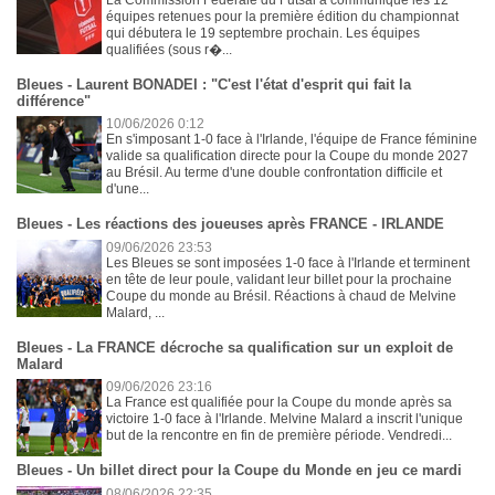
équipes retenues pour la première édition du championnat
qui débutera le 19 septembre prochain. Les équipes
qualifiées (sous r�...
Bleues - Laurent BONADEI : "C'est l'état d'esprit qui fait la
différence"
10/06/2026 0:12
En s'imposant 1-0 face à l'Irlande, l'équipe de France féminine
valide sa qualification directe pour la Coupe du monde 2027
au Brésil. Au terme d'une double confrontation difficile et
d'une...
Bleues - Les réactions des joueuses après FRANCE - IRLANDE
09/06/2026 23:53
Les Bleues se sont imposées 1-0 face à l'Irlande et terminent
en tête de leur poule, validant leur billet pour la prochaine
Coupe du monde au Brésil. Réactions à chaud de Melvine
Malard, ...
Bleues - La FRANCE décroche sa qualification sur un exploit de
Malard
09/06/2026 23:16
La France est qualifiée pour la Coupe du monde après sa
victoire 1-0 face à l'Irlande. Melvine Malard a inscrit l'unique
but de la rencontre en fin de première période. Vendredi...
Bleues - Un billet direct pour la Coupe du Monde en jeu ce mardi
08/06/2026 22:35