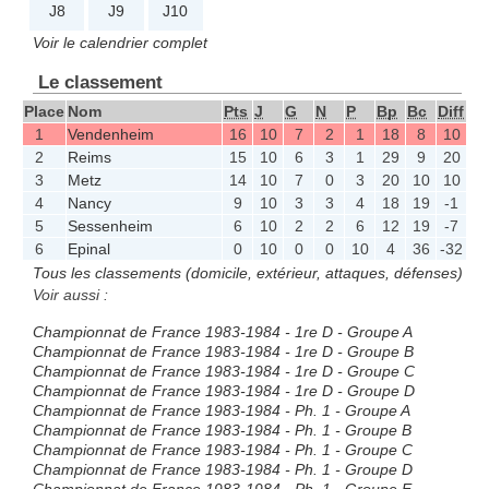
J8
J9
J10
Voir le calendrier complet
Le classement
Place
Nom
Pts
J
G
N
P
Bp
Bc
Diff
1
Vendenheim
16
10
7
2
1
18
8
10
2
Reims
15
10
6
3
1
29
9
20
3
Metz
14
10
7
0
3
20
10
10
4
Nancy
9
10
3
3
4
18
19
-1
5
Sessenheim
6
10
2
2
6
12
19
-7
6
Epinal
0
10
0
0
10
4
36
-32
Tous les classements (domicile, extérieur, attaques, défenses)
Voir aussi :
Championnat de France 1983-1984 - 1re D - Groupe A
Championnat de France 1983-1984 - 1re D - Groupe B
Championnat de France 1983-1984 - 1re D - Groupe C
Championnat de France 1983-1984 - 1re D - Groupe D
Championnat de France 1983-1984 - Ph. 1 - Groupe A
Championnat de France 1983-1984 - Ph. 1 - Groupe B
Championnat de France 1983-1984 - Ph. 1 - Groupe C
Championnat de France 1983-1984 - Ph. 1 - Groupe D