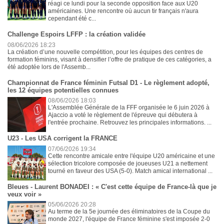
réagi ce lundi pour la seconde opposition face aux U20
américaines. Une rencontre où aucun tir français n'aura
cependant été c...
Challenge Espoirs LFFP : la création validée
08/06/2026 18:23
La création d’une nouvelle compétition, pour les équipes des centres de
formation féminins, visant à densifier l’offre de pratique de ces catégories, a
été adoptée lors de l'Assemb...
Championnat de France féminin Futsal D1 - Le règlement adopté,
les 12 équipes potentielles connues
08/06/2026 18:03
L'Assemblée Générale de la FFF organisée le 6 juin 2026 à
Ajaccio a voté le règlement de l'épreuve qui débutera à
l'entrée prochaine. Retrouvez les principales informations. ...
U23 - Les USA corrigent la FRANCE
07/06/2026 19:34
Cette rencontre amicale entre l'équipe U20 américaine et une
sélection tricolore composée de joueuses U21 a nettement
tourné en faveur des USA (5-0). Match amical international ...
Bleues - Laurent BONADEI : « C'est cette équipe de France-là que je
veux voir »
05/06/2026 20:28
Au terme de la 5e journée des éliminatoires de la Coupe du
monde 2027, l'équipe de France féminine s'est imposée 2-0