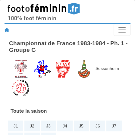
Championnat de France 1983-1984 - Ph. 1 -
Groupe G
Sessenheim
Toute la saison
J1
J2
J3
J4
J5
J6
J7