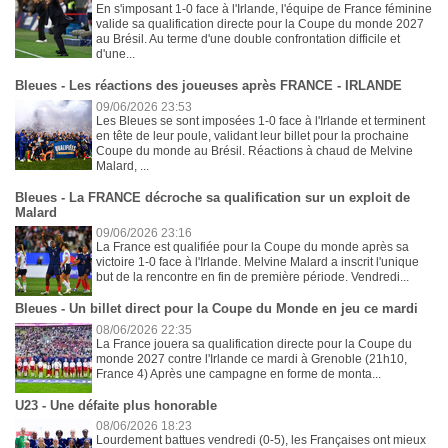
En s'imposant 1-0 face à l'Irlande, l'équipe de France féminine
valide sa qualification directe pour la Coupe du monde 2027
au Brésil. Au terme d'une double confrontation difficile et
d'une...
Bleues - Les réactions des joueuses après FRANCE - IRLANDE
09/06/2026 23:53
Les Bleues se sont imposées 1-0 face à l'Irlande et terminent
en tête de leur poule, validant leur billet pour la prochaine
Coupe du monde au Brésil. Réactions à chaud de Melvine
Malard, ...
Bleues - La FRANCE décroche sa qualification sur un exploit de
Malard
09/06/2026 23:16
La France est qualifiée pour la Coupe du monde après sa
victoire 1-0 face à l'Irlande. Melvine Malard a inscrit l'unique
but de la rencontre en fin de première période. Vendredi...
Bleues - Un billet direct pour la Coupe du Monde en jeu ce mardi
08/06/2026 22:35
La France jouera sa qualification directe pour la Coupe du
monde 2027 contre l'Irlande ce mardi à Grenoble (21h10,
France 4) Après une campagne en forme de monta...
U23 - Une défaite plus honorable
08/06/2026 18:23
Lourdement battues vendredi (0-5), les Françaises ont mieux