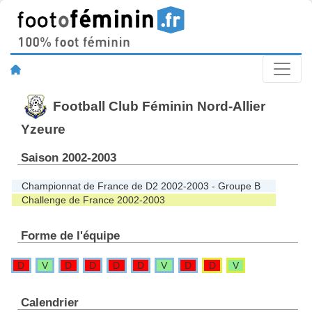
Football Club Féminin Nord-Allier
Yzeure
Saison 2002-2003
Championnat de France de D2 2002-2003 - Groupe B
Challenge de France 2002-2003
Forme de l'équipe
D
V
D
D
D
D
V
D
D
V
Calendrier