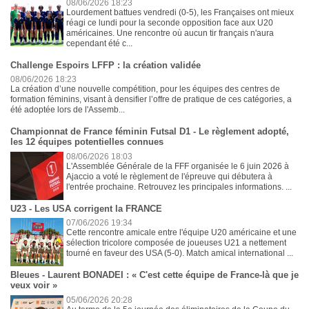
08/06/2026 18:23
Lourdement battues vendredi (0-5), les Françaises ont mieux
réagi ce lundi pour la seconde opposition face aux U20
américaines. Une rencontre où aucun tir français n'aura
cependant été c...
Challenge Espoirs LFFP : la création validée
08/06/2026 18:23
La création d’une nouvelle compétition, pour les équipes des centres de
formation féminins, visant à densifier l’offre de pratique de ces catégories, a
été adoptée lors de l'Assemb...
Championnat de France féminin Futsal D1 - Le règlement adopté,
les 12 équipes potentielles connues
08/06/2026 18:03
L'Assemblée Générale de la FFF organisée le 6 juin 2026 à
Ajaccio a voté le règlement de l'épreuve qui débutera à
l'entrée prochaine. Retrouvez les principales informations. ...
U23 - Les USA corrigent la FRANCE
07/06/2026 19:34
Cette rencontre amicale entre l'équipe U20 américaine et une
sélection tricolore composée de joueuses U21 a nettement
tourné en faveur des USA (5-0). Match amical international ...
Bleues - Laurent BONADEI : « C'est cette équipe de France-là que je
veux voir »
05/06/2026 20:28