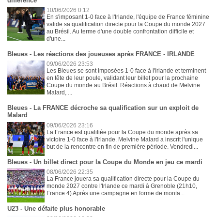
différence"
10/06/2026 0:12
En s'imposant 1-0 face à l'Irlande, l'équipe de France féminine
valide sa qualification directe pour la Coupe du monde 2027
au Brésil. Au terme d'une double confrontation difficile et
d'une...
Bleues - Les réactions des joueuses après FRANCE - IRLANDE
09/06/2026 23:53
Les Bleues se sont imposées 1-0 face à l'Irlande et terminent
en tête de leur poule, validant leur billet pour la prochaine
Coupe du monde au Brésil. Réactions à chaud de Melvine
Malard, ...
Bleues - La FRANCE décroche sa qualification sur un exploit de
Malard
09/06/2026 23:16
La France est qualifiée pour la Coupe du monde après sa
victoire 1-0 face à l'Irlande. Melvine Malard a inscrit l'unique
but de la rencontre en fin de première période. Vendredi...
Bleues - Un billet direct pour la Coupe du Monde en jeu ce mardi
08/06/2026 22:35
La France jouera sa qualification directe pour la Coupe du
monde 2027 contre l'Irlande ce mardi à Grenoble (21h10,
France 4) Après une campagne en forme de monta...
U23 - Une défaite plus honorable