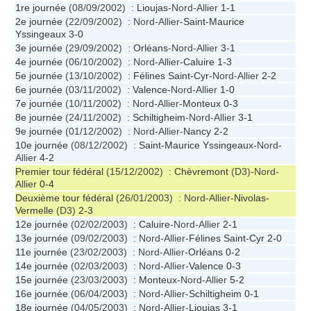
1re journée
(08/09/2002) :
Lioujas
-Nord-Allier
1-1
2e journée
(22/09/2002) : Nord-Allier-
Saint-Maurice
Yssingeaux
3-0
3e journée
(29/09/2002) :
Orléans
-Nord-Allier
3-1
4e journée
(06/10/2002) : Nord-Allier-
Caluire
1-3
5e journée
(13/10/2002) :
Félines Saint-Cyr
-Nord-Allier
2-2
6e journée
(03/11/2002) :
Valence
-Nord-Allier
1-0
7e journée
(10/11/2002) : Nord-Allier-
Monteux
0-3
8e journée
(24/11/2002) :
Schiltigheim
-Nord-Allier
3-1
9e journée
(01/12/2002) : Nord-Allier-
Nancy
2-2
10e journée
(08/12/2002) :
Saint-Maurice Yssingeaux
-Nord-
Allier
4-2
Premier tour fédéral
(15/12/2002) :
Chèvremont
(D3)-Nord-
Allier
0-4
Deuxième tour fédéral
(26/01/2003) : Nord-Allier-
Nivolas-
Vermelle
(D3)
2-3
12e journée
(02/02/2003) :
Caluire
-Nord-Allier
2-1
13e journée
(09/02/2003) : Nord-Allier-
Félines Saint-Cyr
2-0
11e journée
(23/02/2003) : Nord-Allier-
Orléans
0-2
14e journée
(02/03/2003) : Nord-Allier-
Valence
0-3
15e journée
(23/03/2003) :
Monteux
-Nord-Allier
5-2
16e journée
(06/04/2003) : Nord-Allier-
Schiltigheim
0-1
18e journée
(04/05/2003) : Nord-Allier-
Lioujas
3-1