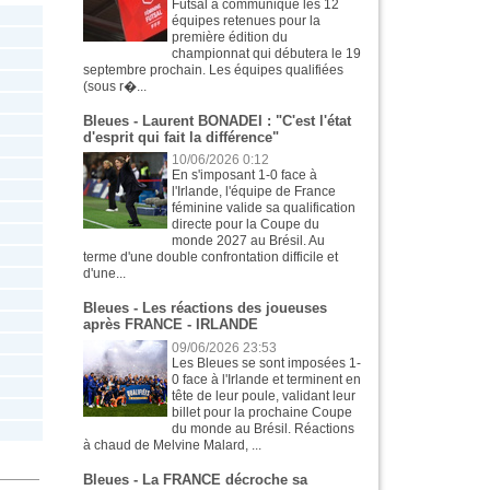
Futsal a communiqué les 12
équipes retenues pour la
première édition du
championnat qui débutera le 19
septembre prochain. Les équipes qualifiées
(sous r�...
Bleues - Laurent BONADEI : "C'est l'état
d'esprit qui fait la différence"
10/06/2026 0:12
En s'imposant 1-0 face à
l'Irlande, l'équipe de France
féminine valide sa qualification
directe pour la Coupe du
monde 2027 au Brésil. Au
terme d'une double confrontation difficile et
d'une...
Bleues - Les réactions des joueuses
après FRANCE - IRLANDE
09/06/2026 23:53
Les Bleues se sont imposées 1-
0 face à l'Irlande et terminent en
tête de leur poule, validant leur
billet pour la prochaine Coupe
du monde au Brésil. Réactions
à chaud de Melvine Malard, ...
Bleues - La FRANCE décroche sa