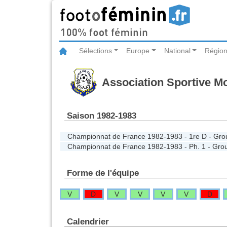
Sélections
Europe
National
Région
Association Sportive Mo
Saison 1982-1983
Championnat de France 1982-1983 - 1re D - Gro
Championnat de France 1982-1983 - Ph. 1 - Gro
Forme de l'équipe
V
D
V
V
V
V
D
Calendrier