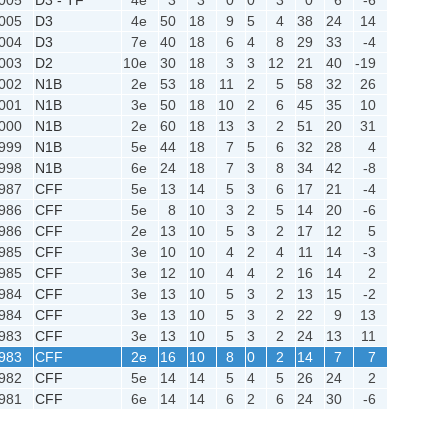
005
D3
4e
50
18
9
5
4
38
24
14
004
D3
7e
40
18
6
4
8
29
33
-4
003
D2
10e
30
18
3
3
12
21
40
-19
002
N1B
2e
53
18
11
2
5
58
32
26
001
N1B
3e
50
18
10
2
6
45
35
10
000
N1B
2e
60
18
13
3
2
51
20
31
999
N1B
5e
44
18
7
5
6
32
28
4
998
N1B
6e
24
18
7
3
8
34
42
-8
987
CFF
5e
13
14
5
3
6
17
21
-4
986
CFF
5e
8
10
3
2
5
14
20
-6
986
CFF
2e
13
10
5
3
2
17
12
5
985
CFF
3e
10
10
4
2
4
11
14
-3
985
CFF
3e
12
10
4
4
2
16
14
2
984
CFF
3e
13
10
5
3
2
13
15
-2
984
CFF
3e
13
10
5
3
2
22
9
13
983
CFF
3e
13
10
5
3
2
24
13
11
983
CFF
2e
16
10
8
0
2
14
7
7
982
CFF
5e
14
14
5
4
5
26
24
2
981
CFF
6e
14
14
6
2
6
24
30
-6