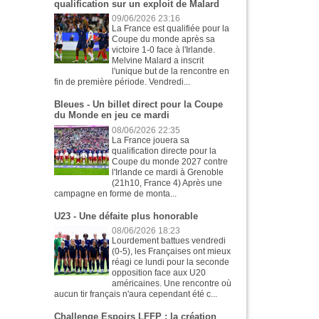
qualification sur un exploit de Malard
09/06/2026 23:16
La France est qualifiée pour la
Coupe du monde après sa
victoire 1-0 face à l'Irlande.
Melvine Malard a inscrit
l'unique but de la rencontre en
fin de première période. Vendredi...
Bleues - Un billet direct pour la Coupe
du Monde en jeu ce mardi
08/06/2026 22:35
La France jouera sa
qualification directe pour la
Coupe du monde 2027 contre
l'Irlande ce mardi à Grenoble
(21h10, France 4) Après une
campagne en forme de monta...
U23 - Une défaite plus honorable
08/06/2026 18:23
Lourdement battues vendredi
(0-5), les Françaises ont mieux
réagi ce lundi pour la seconde
opposition face aux U20
américaines. Une rencontre où
aucun tir français n'aura cependant été c...
Challenge Espoirs LFFP : la création