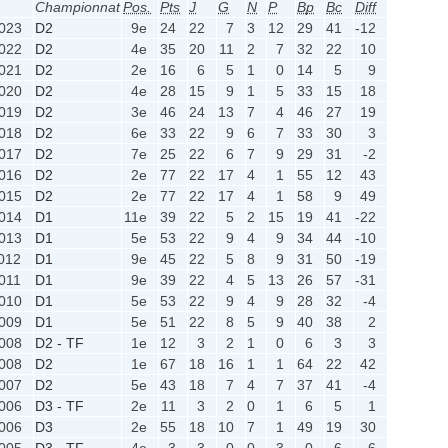
Championnat
Pos.
Pts
J
G
N
P
Bp
Bc
Diff
023
D2
9e
24
22
7
3
12
29
41
-12
022
D2
4e
35
20
11
2
7
32
22
10
021
D2
2e
16
6
5
1
0
14
5
9
020
D2
4e
28
15
9
1
5
33
15
18
019
D2
3e
46
24
13
7
4
46
27
19
018
D2
6e
33
22
9
6
7
33
30
3
017
D2
7e
25
22
6
7
9
29
31
-2
016
D2
2e
77
22
17
4
1
55
12
43
015
D2
2e
77
22
17
4
1
58
9
49
014
D1
11e
39
22
5
2
15
19
41
-22
013
D1
5e
53
22
9
4
9
34
44
-10
012
D1
9e
45
22
5
8
9
31
50
-19
011
D1
9e
39
22
4
5
13
26
57
-31
010
D1
5e
53
22
9
4
9
28
32
-4
009
D1
5e
51
22
8
5
9
40
38
2
008
D2 - TF
1e
12
3
2
1
0
6
3
3
008
D2
1e
67
18
16
1
1
64
22
42
007
D2
5e
43
18
7
4
7
37
41
-4
006
D3 - TF
2e
11
3
2
0
1
6
5
1
006
D3
2e
55
18
10
7
1
49
19
30
005
D3 - TF
4e
3
3
0
0
3
0
6
-6