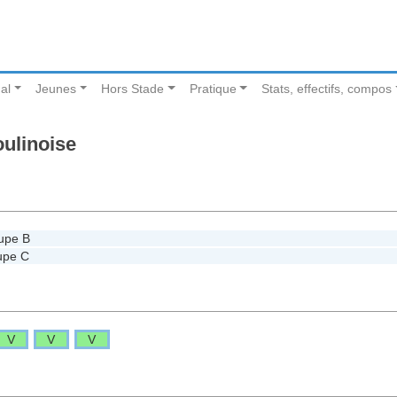
al
Jeunes
Hors Stade
Pratique
Stats, effectifs, compos
ulinoise
upe B
upe C
V
V
V