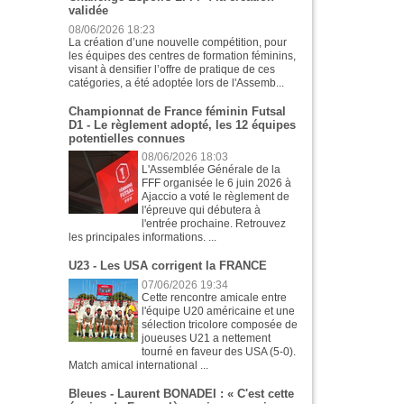
validée
08/06/2026 18:23
La création d’une nouvelle compétition, pour
les équipes des centres de formation féminins,
visant à densifier l’offre de pratique de ces
catégories, a été adoptée lors de l'Assemb...
Championnat de France féminin Futsal
D1 - Le règlement adopté, les 12 équipes
potentielles connues
08/06/2026 18:03
L'Assemblée Générale de la
FFF organisée le 6 juin 2026 à
Ajaccio a voté le règlement de
l'épreuve qui débutera à
l'entrée prochaine. Retrouvez
les principales informations. ...
U23 - Les USA corrigent la FRANCE
07/06/2026 19:34
Cette rencontre amicale entre
l'équipe U20 américaine et une
sélection tricolore composée de
joueuses U21 a nettement
tourné en faveur des USA (5-0).
Match amical international ...
Bleues - Laurent BONADEI : « C'est cette