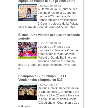
équipe de France-là que je veux voir »
05/06/2026 20:28
Au terme de la 5e journée des
éliminatoires de la Coupe du
monde 2027, l'équipe de
France féminine s'est imposée
2-0 sur la pelouse de la Polsat
Plus Arena de Gdansk, vendredi 5 juin. Des ...
Bleues - Une victoire acquise en seconde
période
05/06/2026 20:00
L'équipe de France s'est
imposée 2-0 face à la Pologne
grâce à des buts de Melvine
Malard et Sandy Baltimore en
seconde période et prend la
tête du groupe après le revers des Pays-Bas
e...
Champion’s Cup Rekupo : Le FC
Vendenheim s'impose en U13
05/06/2026 9:54
Retour sur la finale féminine de
la Champion’s Cup Rekupo qui
a lieu le 19 et 20 mai à Nice sur
la pelouse de l'Allianz Riviera.
(Crédit photo : Champion’s Cup
Rekupo) ...