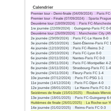
Calendrier
Premier tour - Demi-finale
(04/09/2024) : Paris FC
Premier tour - Finale
(07/09/2024) : Sparta Pragu
Deuxième tour
(18/09/2024) : Paris FC-Mancheste
1re journée
(22/09/2024) :
Guingamp
-Paris FC
0-
Deuxième tour
(26/09/2024) : Manchester City (A
2e journée
(29/09/2024) : Paris FC-
Le Havre
8-0
3e journée
(05/10/2024) :
Saint-Étienne
-Paris FC
4e journée
(12/10/2024) : Paris FC-
Reims
3-2
5e journée
(20/10/2024) : Paris FC-
Lyon
0-0
6e journée
(02/11/2024) :
Nantes
-Paris FC
0-0
7e journée
(09/11/2024) : Paris FC-
Montpellier
4-2
8e journée
(16/11/2024) :
Strasbourg
-Paris FC
1-4
9e journée
(24/11/2024) :
Fleury
-Paris FC
1-4
10e journée
(07/12/2024) : Paris FC-
PSG
1-1
11e journée
(14/12/2024) : Paris FC-
Dijon
4-0
12e journée
(08/01/2025) :
Le Havre
-Paris FC
0-2
Seizièmes de finale
(15/01/2025) :
Roubaix-Wervi
13e journée
(18/01/2025) : Paris FC-
Guingamp
6-
Huitièmes de finale
(26/01/2025) :
La Roche-sur-Y
14e journée
(01/02/2025) :
Reims
-Paris FC
0-3