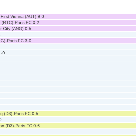
-First Vienna (AUT)
9-0
e (RTC)-Paris FC
0-2
r City (ANG)
0-5
6
NG)-Paris FC
3-0
1-0
cq
(D3)-Paris FC
0-5
0
on
(D3)-Paris FC
0-6