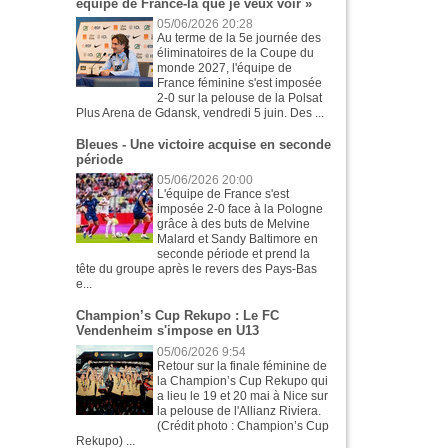
équipe de France-là que je veux voir »
05/06/2026 20:28
Au terme de la 5e journée des
éliminatoires de la Coupe du
monde 2027, l'équipe de
France féminine s'est imposée
2-0 sur la pelouse de la Polsat
Plus Arena de Gdansk, vendredi 5 juin. Des ...
Bleues - Une victoire acquise en seconde
période
05/06/2026 20:00
L'équipe de France s'est
imposée 2-0 face à la Pologne
grâce à des buts de Melvine
Malard et Sandy Baltimore en
seconde période et prend la
tête du groupe après le revers des Pays-Bas
e...
Champion’s Cup Rekupo : Le FC
Vendenheim s'impose en U13
05/06/2026 9:54
Retour sur la finale féminine de
la Champion’s Cup Rekupo qui
a lieu le 19 et 20 mai à Nice sur
la pelouse de l'Allianz Riviera.
(Crédit photo : Champion’s Cup
Rekupo) ...