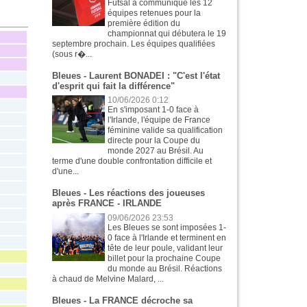
Futsal a communiqué les 12
équipes retenues pour la
première édition du
championnat qui débutera le 19
septembre prochain. Les équipes qualifiées
(sous r�...
Bleues - Laurent BONADEI : "C'est l'état
d'esprit qui fait la différence"
10/06/2026 0:12
En s'imposant 1-0 face à
l'Irlande, l'équipe de France
féminine valide sa qualification
directe pour la Coupe du
monde 2027 au Brésil. Au
terme d'une double confrontation difficile et
d'une...
Bleues - Les réactions des joueuses
après FRANCE - IRLANDE
09/06/2026 23:53
Les Bleues se sont imposées 1-
0 face à l'Irlande et terminent en
tête de leur poule, validant leur
billet pour la prochaine Coupe
du monde au Brésil. Réactions
à chaud de Melvine Malard, ...
Bleues - La FRANCE décroche sa