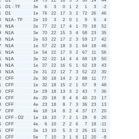
1
D1 - TF
3e
6
3
0
1
2
1
3
-2
1
D1
1e
76
22
17
3
2
72
26
46
0
N1A - TF
2e
10
3
2
0
1
9
5
4
0
N1A
2e
77
22
17
4
1
70
18
52
9
N1A
3e
70
22
15
3
4
58
23
35
8
N1A
2e
53
22
17
2
3
59
17
42
7
N1A
1e
57
22
18
3
1
64
18
46
6
N1A
1e
54
22
17
3
2
67
11
56
5
N1A
3e
32
22
14
4
4
68
18
50
4
N1A
1e
37
22
16
5
1
62
19
43
3
N1A
2e
31
22
12
7
3
52
22
30
2
CFF
2e
30
18
14
2
2
88
11
77
1
CFF
1e
32
18
15
2
1
57
9
48
0
CFF
1e
29
18
13
3
2
43
7
36
9
CFF
4e
20
18
8
4
6
40
23
17
8
CFF
4e
23
18
8
7
3
36
23
13
7
CFF
4e
18
14
8
2
4
37
17
20
6
CFF - D2
1e
16
10
7
2
1
28
8
20
6
CFF
4e
6
10
2
2
6
7
18
-11
5
CFF
3e
13
10
5
3
2
26
15
11
5
CFF
5e
7
10
3
1
6
12
20
-8