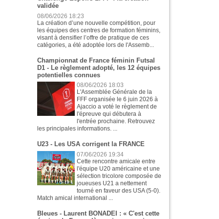
validée
08/06/2026 18:23
La création d’une nouvelle compétition, pour
les équipes des centres de formation féminins,
visant à densifier l’offre de pratique de ces
catégories, a été adoptée lors de l'Assemb...
Championnat de France féminin Futsal
D1 - Le règlement adopté, les 12 équipes
potentielles connues
08/06/2026 18:03
L'Assemblée Générale de la
FFF organisée le 6 juin 2026 à
Ajaccio a voté le règlement de
l'épreuve qui débutera à
l'entrée prochaine. Retrouvez
les principales informations. ...
U23 - Les USA corrigent la FRANCE
07/06/2026 19:34
Cette rencontre amicale entre
l'équipe U20 américaine et une
sélection tricolore composée de
joueuses U21 a nettement
tourné en faveur des USA (5-0).
Match amical international ...
Bleues - Laurent BONADEI : « C'est cette