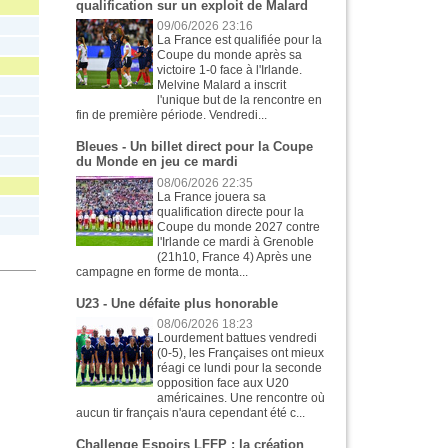
qualification sur un exploit de Malard
09/06/2026 23:16
La France est qualifiée pour la
Coupe du monde après sa
victoire 1-0 face à l'Irlande.
Melvine Malard a inscrit
l'unique but de la rencontre en
fin de première période. Vendredi...
Bleues - Un billet direct pour la Coupe
du Monde en jeu ce mardi
08/06/2026 22:35
La France jouera sa
qualification directe pour la
Coupe du monde 2027 contre
l'Irlande ce mardi à Grenoble
(21h10, France 4) Après une
campagne en forme de monta...
U23 - Une défaite plus honorable
08/06/2026 18:23
Lourdement battues vendredi
(0-5), les Françaises ont mieux
réagi ce lundi pour la seconde
opposition face aux U20
américaines. Une rencontre où
aucun tir français n'aura cependant été c...
Challenge Espoirs LFFP : la création