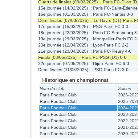
Quarts de finales
(09/02/2025) : Paris FC-
Dijon
(D
15e journée
(14/02/2025) : Paris FC-
Saint-Étienne
16e journée
(01/03/2025) : Paris FC-
Nantes
0-0
Demi finales
(07/03/2025) :
Le Havre
(D1)-Paris 
17e journée
(15/03/2025) :
PSG
-Paris FC
0-0
18e journée
(22/03/2025) : Paris FC-
Strasbourg
3
19e journée
(29/03/2025) :
Montpellier
-Paris FC
2
20e journée
(12/04/2025) :
Lyon
-Paris FC
2-2
21e journée
(23/04/2025) : Paris FC-
Fleury
4-0
Finale
(03/05/2025) : Paris FC-
PSG
(D1)
0-0
22e journée
(07/05/2025) :
Dijon
-Paris FC
6-0
Demi finales
(11/05/2025) :
PSG
-Paris FC
3-0
Historique en championnat
Nom du club
Saison
Paris Football Club
2026-202
Paris Football Club
2025-202
Paris Football Club
2024-202
Paris Football Club
2023-202
Paris Football Club
2022-202
Paris Football Club
2021-202
Paris Football Club
2020-202