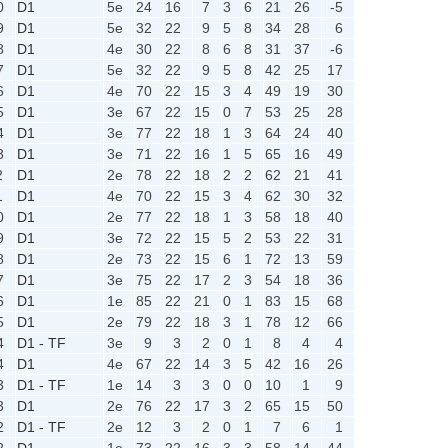
0
D1
5e
24
16
7
3
6
21
26
-5
9
D1
5e
32
22
9
5
8
34
28
6
8
D1
4e
30
22
8
6
8
31
37
-6
7
D1
5e
32
22
9
5
8
42
25
17
6
D1
4e
70
22
15
3
4
49
19
30
5
D1
3e
67
22
15
0
7
53
25
28
4
D1
3e
77
22
18
1
3
64
24
40
3
D1
3e
71
22
16
1
5
65
16
49
2
D1
2e
78
22
18
2
2
62
21
41
1
D1
4e
70
22
15
3
4
62
30
32
0
D1
2e
77
22
18
1
3
58
18
40
9
D1
3e
72
22
15
5
2
53
22
31
8
D1
2e
73
22
15
6
1
72
13
59
7
D1
3e
75
22
17
2
3
54
18
36
6
D1
1e
85
22
21
0
1
83
15
68
5
D1
2e
79
22
18
3
1
78
12
66
4
D1 - TF
3e
9
3
2
0
1
8
4
4
4
D1
4e
67
22
14
3
5
42
16
26
3
D1 - TF
1e
14
3
3
0
0
10
1
9
3
D1
2e
76
22
17
3
2
65
15
50
2
D1 - TF
2e
12
3
2
0
1
7
6
1
2
D1
1e
73
22
16
3
3
58
14
44