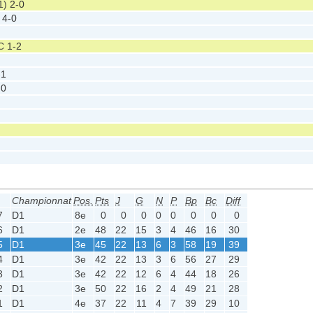
1)
2-0
4-0
FC
1-2
-1
-0
Championnat
Pos.
Pts
J
G
N
P
Bp
Bc
Diff
7
D1
8e
0
0
0
0
0
0
0
0
6
D1
2e
48
22
15
3
4
46
16
30
5
D1
3e
45
22
13
6
3
58
19
39
4
D1
3e
42
22
13
3
6
56
27
29
3
D1
3e
42
22
12
6
4
44
18
26
2
D1
3e
50
22
16
2
4
49
21
28
1
D1
4e
37
22
11
4
7
39
29
10