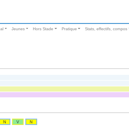
al
Jeunes
Hors Stade
Pratique
Stats, effectifs, compos
N
V
N