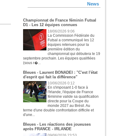
News
Championnat de France féminin Futsal
D1 - Les 12 équipes connues
18/06/2026 9:06
La Commission Fédérale du
Futsal a communiqué les 12
équipes retenues pour la
première édition du
championnat qui débutera le 19
septembre prochain. Les équipes qualifiées
(sous r�...
Bleues - Laurent BONADEI : "C'est l'état
d'esprit qui fait la différence"
10/06/2026 0:12
En s'imposant 1-0 face à
l'Irlande, l'équipe de France
féminine valide sa qualification
directe pour la Coupe du
monde 2027 au Brésil. Au
terme d'une double confrontation difficile et
d'une...
Bleues - Les réactions des joueuses
après FRANCE - IRLANDE
09/06/2026 23:53