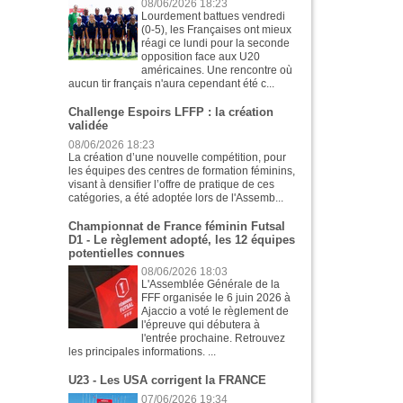
08/06/2026 18:23
Lourdement battues vendredi
(0-5), les Françaises ont mieux
réagi ce lundi pour la seconde
opposition face aux U20
américaines. Une rencontre où
aucun tir français n'aura cependant été c...
Challenge Espoirs LFFP : la création
validée
08/06/2026 18:23
La création d’une nouvelle compétition, pour
les équipes des centres de formation féminins,
visant à densifier l’offre de pratique de ces
catégories, a été adoptée lors de l'Assemb...
Championnat de France féminin Futsal
D1 - Le règlement adopté, les 12 équipes
potentielles connues
08/06/2026 18:03
L'Assemblée Générale de la
FFF organisée le 6 juin 2026 à
Ajaccio a voté le règlement de
l'épreuve qui débutera à
l'entrée prochaine. Retrouvez
les principales informations. ...
U23 - Les USA corrigent la FRANCE
07/06/2026 19:34