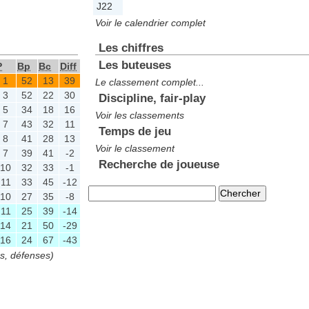
J22
Voir le calendrier complet
Les chiffres
Les buteuses
P
Bp
Bc
Diff
1
52
13
39
Le classement complet...
3
52
22
30
Discipline, fair-play
5
34
18
16
Voir les classements
7
43
32
11
Temps de jeu
8
41
28
13
Voir le classement
7
39
41
-2
Recherche de joueuse
10
32
33
-1
11
33
45
-12
10
27
35
-8
11
25
39
-14
14
21
50
-29
16
24
67
-43
es, défenses)