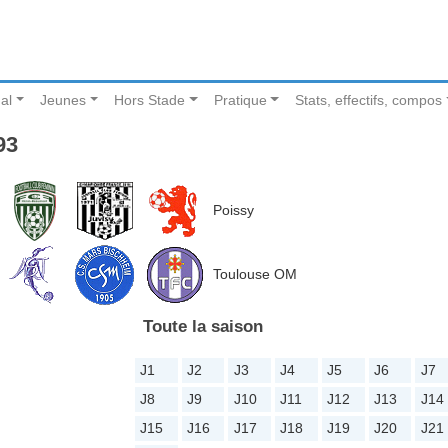
al
Jeunes
Hors Stade
Pratique
Stats, effectifs, compos
93
Poissy
Toulouse OM
Toute la saison
J1
J2
J3
J4
J5
J6
J7
J8
J9
J10
J11
J12
J13
J14
J15
J16
J17
J18
J19
J20
J21