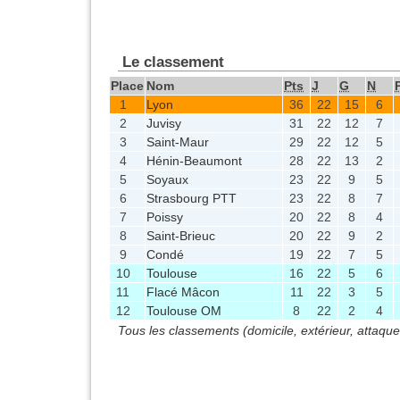
Le classement
Place
Nom
Pts
J
G
N
1
Lyon
36
22
15
6
2
Juvisy
31
22
12
7
3
Saint-Maur
29
22
12
5
4
Hénin-Beaumont
28
22
13
2
5
Soyaux
23
22
9
5
6
Strasbourg PTT
23
22
8
7
7
Poissy
20
22
8
4
8
Saint-Brieuc
20
22
9
2
9
Condé
19
22
7
5
10
Toulouse
16
22
5
6
11
Flacé Mâcon
11
22
3
5
12
Toulouse OM
8
22
2
4
Tous les classements (domicile, extérieur, attaqu