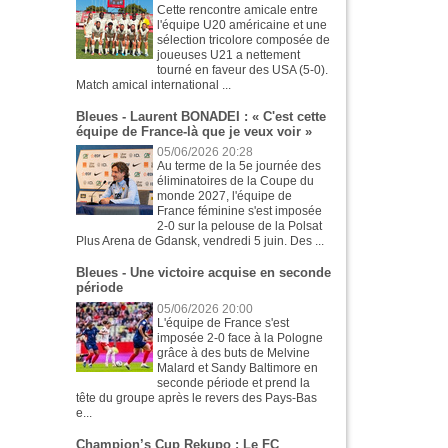
Cette rencontre amicale entre
l'équipe U20 américaine et une
sélection tricolore composée de
joueuses U21 a nettement
tourné en faveur des USA (5-0).
Match amical international ...
Bleues - Laurent BONADEI : « C'est cette
équipe de France-là que je veux voir »
05/06/2026 20:28
Au terme de la 5e journée des
éliminatoires de la Coupe du
monde 2027, l'équipe de
France féminine s'est imposée
2-0 sur la pelouse de la Polsat
Plus Arena de Gdansk, vendredi 5 juin. Des ...
Bleues - Une victoire acquise en seconde
période
05/06/2026 20:00
L'équipe de France s'est
imposée 2-0 face à la Pologne
grâce à des buts de Melvine
Malard et Sandy Baltimore en
seconde période et prend la
tête du groupe après le revers des Pays-Bas
e...
Champion’s Cup Rekupo : Le FC