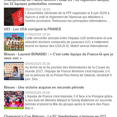
les 12 équipes potentielles connues
08/06/2026 18:03
L'Assemblée Générale de la FFF organisée le 6 juin 2026 à
Ajaccio a voté le règlement de l'épreuve qui débutera à
l'entrée prochaine. Retrouvez les principales informations. ...
U23 - Les USA corrigent la FRANCE
07/06/2026 19:34
Cette rencontre amicale entre l'équipe U20 américaine et une
sélection tricolore composée de joueuses U21 a nettement
tourné en faveur des USA (5-0). Match amical international ...
Bleues - Laurent BONADEI : « C'est cette équipe de France-là que je
veux voir »
05/06/2026 20:28
Au terme de la 5e journée des éliminatoires de la Coupe du
monde 2027, l'équipe de France féminine s'est imposée 2-0
sur la pelouse de la Polsat Plus Arena de Gdansk, vendredi 5
juin. Des ...
Bleues - Une victoire acquise en seconde période
05/06/2026 20:00
L'équipe de France s'est imposée 2-0 face à la Pologne grâce
à des buts de Melvine Malard et Sandy Baltimore en seconde
période et prend la tête du groupe après le revers des Pays-
Bas e...
Champion’s Cup Rekupo : Le FC Vendenheim s'impose en U13