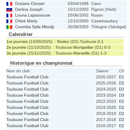
Océane Closset
03/04/1998
Caen
Darlina Joseph
15/12/2003
Pignon (Haïti)
Louna Lapassouse
25/06/2002
Royan
Chloé Marty
12/10/2000
Castelnaudary
Coumba Sylla Mbodji
26/08/2003
Thilogne (Sénégal)
Calendrier
1re journée
(13/09/2025) :
Rodez
(D2)-Toulouse
0-1
2e journée
(11/10/2025) : Toulouse-
Montpellier
(D1)
0-3
3e journée
(15/11/2025) : Toulouse-
Marseille
(D1)
1-3
Historique en championnat
Nom du club
Saison
Cham
Toulouse Football Club
2026-2027
D1
Toulouse Football Club
2025-2026
D2
Toulouse Football Club
2024-2025
D2
Toulouse Football Club
2023-2024
D3
Toulouse Football Club
2022-2023
D2
Toulouse Football Club
2019-2020
D2
Toulouse Football Club
2018-2019
D2
Toulouse Football Club
2017-2018
D2
Toulouse Football Club
2016-2017
D2