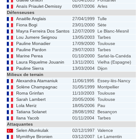
Gaëlle Grillon
02/04/2003
Pontarlier
Anaïs Priaulet-Demissy
09/07/2006
Arles
Défenseuses
Anaëlle Anglais
27/04/1999
Tulle
Fiona Bogi
23/01/2000
Sète
Mayra Ferreira Dos Santos
12/07/2009
Le Blanc-Mesnil
Lou Jumere Seignou
13/05/2003
Tarbes
Pauline Monadier
17/09/2000
Toulouse
Pauline Pardon
29/07/2003
Tarbes
Marine Perea
01/10/2000
Sarlat-la-Canéda
Laura Riquelme Jouanin
13/11/2001
Vielha (Espagne)
Pauline Sierra
13/03/2004
Dijon
Milieux de terrain
Alexandra Atamaniuk
11/06/1995
Essey-lès-Nancy
Solène Champagnac
31/05/1999
Montpellier
Roma Grinfan
11/10/2003
Toulouse
Sarah Lambert
20/05/2006
Toulouse
Lola Meriz
18/05/2006
Pau
Tatiana Solanet
28/08/1992
Besançon
Ilana Yacob
01/11/2004
Tarbes
Attaquantes
Selen Altunkulak
02/12/1997
Valence
Mymithye Bironien
03/12/2007
Le Lamentin