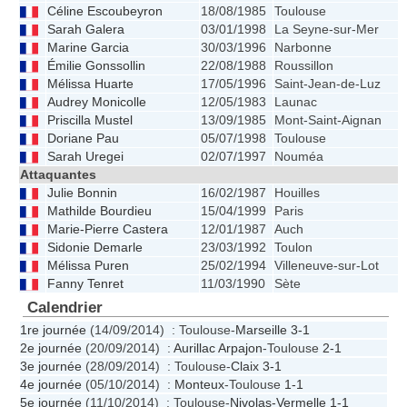
Céline Escoubeyron
18/08/1985
Toulouse
1
Sarah Galera
03/01/1998
La Seyne-sur-Mer
Marine Garcia
30/03/1996
Narbonne
Émilie Gonssollin
22/08/1988
Roussillon
1
Mélissa Huarte
17/05/1996
Saint-Jean-de-Luz
Audrey Monicolle
12/05/1983
Launac
1
Priscilla Mustel
13/09/1985
Mont-Saint-Aignan
1
Doriane Pau
05/07/1998
Toulouse
Sarah Uregei
02/07/1997
Nouméa
Attaquantes
Julie Bonnin
16/02/1987
Houilles
1
Mathilde Bourdieu
15/04/1999
Paris
1
Marie-Pierre Castera
12/01/1987
Auch
1
Sidonie Demarle
23/03/1992
Toulon
1
Mélissa Puren
25/02/1994
Villeneuve-sur-Lot
Fanny Tenret
11/03/1990
Sète
1
Calendrier
1re journée
(14/09/2014) : Toulouse-
Marseille
3-1
2e journée
(20/09/2014) :
Aurillac Arpajon
-Toulouse
2-1
3e journée
(28/09/2014) : Toulouse-
Claix
3-1
4e journée
(05/10/2014) :
Monteux
-Toulouse
1-1
5e journée
(11/10/2014) : Toulouse-
Nivolas-Vermelle
1-1