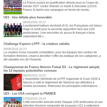
La France jouera sa qualification directe pour la Coupe du
monde 2027 contre l'Irlande ce mardi à Grenoble (21h10,
France 4) Après une campagne en forme de monta...
U23 - Une défaite plus honorable
08/06/2026 18:23
Lourdement battues vendredi (0-5), les Françaises ont mieux
réagi ce lundi pour la seconde opposition face aux U20
américaines. Une rencontre où aucun tir français n'aura
cependant été c...
Challenge Espoirs LFFP : la création validée
08/06/2026 18:23
La création d’une nouvelle compétition, pour les équipes des centres de
formation féminins, visant à densifier l’offre de pratique de ces catégories, a
été adoptée lors de l'Assemb...
Championnat de France féminin Futsal D1 - Le règlement adopté,
les 12 équipes potentielles connues
08/06/2026 18:03
L'Assemblée Générale de la FFF organisée le 6 juin 2026 à
Ajaccio a voté le règlement de l'épreuve qui débutera à
l'entrée prochaine. Retrouvez les principales informations. ...
U23 - Les USA corrigent la FRANCE
07/06/2026 19:34
Cette rencontre amicale entre l'équipe U20 américaine et une
sélection tricolore composée de joueuses U21 a nettement