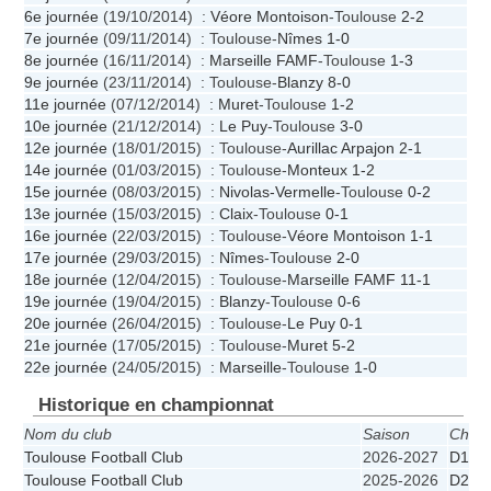
6e journée
(19/10/2014) :
Véore Montoison
-Toulouse
2-2
7e journée
(09/11/2014) : Toulouse-
Nîmes
1-0
8e journée
(16/11/2014) :
Marseille FAMF
-Toulouse
1-3
9e journée
(23/11/2014) : Toulouse-
Blanzy
8-0
11e journée
(07/12/2014) :
Muret
-Toulouse
1-2
10e journée
(21/12/2014) :
Le Puy
-Toulouse
3-0
12e journée
(18/01/2015) : Toulouse-
Aurillac Arpajon
2-1
14e journée
(01/03/2015) : Toulouse-
Monteux
1-2
15e journée
(08/03/2015) :
Nivolas-Vermelle
-Toulouse
0-2
13e journée
(15/03/2015) :
Claix
-Toulouse
0-1
16e journée
(22/03/2015) : Toulouse-
Véore Montoison
1-1
17e journée
(29/03/2015) :
Nîmes
-Toulouse
2-0
18e journée
(12/04/2015) : Toulouse-
Marseille FAMF
11-1
19e journée
(19/04/2015) :
Blanzy
-Toulouse
0-6
20e journée
(26/04/2015) : Toulouse-
Le Puy
0-1
21e journée
(17/05/2015) : Toulouse-
Muret
5-2
22e journée
(24/05/2015) :
Marseille
-Toulouse
1-0
Historique en championnat
Nom du club
Saison
Cham
Toulouse Football Club
2026-2027
D1
Toulouse Football Club
2025-2026
D2