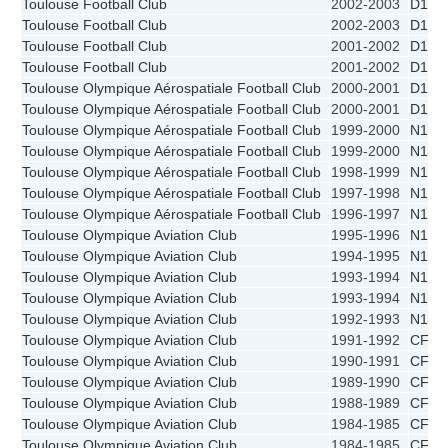
Toulouse Football Club
2002-2003
D1 - 
Toulouse Football Club
2002-2003
D1
Toulouse Football Club
2001-2002
D1 - 
Toulouse Football Club
2001-2002
D1
Toulouse Olympique Aérospatiale Football Club
2000-2001
D1 - 
Toulouse Olympique Aérospatiale Football Club
2000-2001
D1
Toulouse Olympique Aérospatiale Football Club
1999-2000
N1A
Toulouse Olympique Aérospatiale Football Club
1999-2000
N1A -
Toulouse Olympique Aérospatiale Football Club
1998-1999
N1A
Toulouse Olympique Aérospatiale Football Club
1997-1998
N1A
Toulouse Olympique Aérospatiale Football Club
1996-1997
N1A
Toulouse Olympique Aviation Club
1995-1996
N1A
Toulouse Olympique Aviation Club
1994-1995
N1A
Toulouse Olympique Aviation Club
1993-1994
N1B -
Toulouse Olympique Aviation Club
1993-1994
N1B
Toulouse Olympique Aviation Club
1992-1993
N1A
Toulouse Olympique Aviation Club
1991-1992
CFF
Toulouse Olympique Aviation Club
1990-1991
CFF
Toulouse Olympique Aviation Club
1989-1990
CFF
Toulouse Olympique Aviation Club
1988-1989
CFF
Toulouse Olympique Aviation Club
1984-1985
CFF -
Toulouse Olympique Aviation Club
1984-1985
CFF