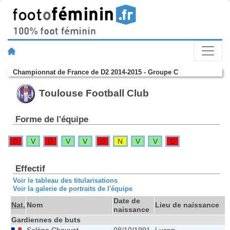
Championnat de France de D2 2014-2015 - Groupe C
Toulouse Football Club
Forme de l'équipe
D
V
D
V
V
D
N
V
V
D
Effectif
Voir le tableau des titularisations
Voir la galerie de portraits de l'équipe
Date de
Nat.
Nom
Lieu de naissance
T
naissance
Gardiennes de buts