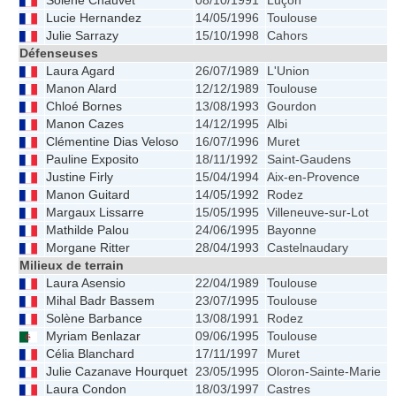
Solène Chauvet
08/10/1991
Luçon
1
Lucie Hernandez
14/05/1996
Toulouse
Julie Sarrazy
15/10/1998
Cahors
Défenseuses
Laura Agard
26/07/1989
L'Union
1
Manon Alard
12/12/1989
Toulouse
1
Chloé Bornes
13/08/1993
Gourdon
1
Manon Cazes
14/12/1995
Albi
1
Clémentine Dias Veloso
16/07/1996
Muret
Pauline Exposito
18/11/1992
Saint-Gaudens
1
Justine Firly
15/04/1994
Aix-en-Provence
Manon Guitard
14/05/1992
Rodez
Margaux Lissarre
15/05/1995
Villeneuve-sur-Lot
Mathilde Palou
24/06/1995
Bayonne
Morgane Ritter
28/04/1993
Castelnaudary
1
Milieux de terrain
Laura Asensio
22/04/1989
Toulouse
1
Mihal Badr Bassem
23/07/1995
Toulouse
1
Solène Barbance
13/08/1991
Rodez
1
Myriam Benlazar
09/06/1995
Toulouse
1
Célia Blanchard
17/11/1997
Muret
Julie Cazanave Hourquet
23/05/1995
Oloron-Sainte-Marie
Laura Condon
18/03/1997
Castres
1