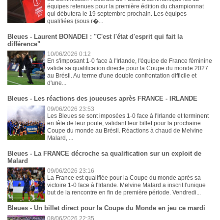
équipes retenues pour la première édition du championnat
qui débutera le 19 septembre prochain. Les équipes
qualifiées (sous r�...
Bleues - Laurent BONADEI : "C'est l'état d'esprit qui fait la
différence"
10/06/2026 0:12
En s'imposant 1-0 face à l'Irlande, l'équipe de France féminine
valide sa qualification directe pour la Coupe du monde 2027
au Brésil. Au terme d'une double confrontation difficile et
d'une...
Bleues - Les réactions des joueuses après FRANCE - IRLANDE
09/06/2026 23:53
Les Bleues se sont imposées 1-0 face à l'Irlande et terminent
en tête de leur poule, validant leur billet pour la prochaine
Coupe du monde au Brésil. Réactions à chaud de Melvine
Malard, ...
Bleues - La FRANCE décroche sa qualification sur un exploit de
Malard
09/06/2026 23:16
La France est qualifiée pour la Coupe du monde après sa
victoire 1-0 face à l'Irlande. Melvine Malard a inscrit l'unique
but de la rencontre en fin de première période. Vendredi...
Bleues - Un billet direct pour la Coupe du Monde en jeu ce mardi
08/06/2026 22:35