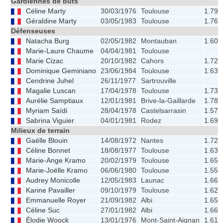
Gardiennes de buts
Céline Marty
30/03/1976
Toulouse
1.79
Géraldine Marty
03/05/1983
Toulouse
1.76
Défenseuses
Natacha Burg
02/05/1982
Montauban
1.60
Marie-Laure Chaume
04/04/1981
Toulouse
Marie Cizac
20/10/1982
Cahors
1.72
Dominique Geminiano
23/06/1984
Toulouse
1.63
Cendrine Juhel
26/11/1977
Sartrouville
Magalie Luscan
17/04/1978
Toulouse
1.73
Aurélie Samptiaux
12/01/1981
Brive-la-Gaillarde
1.78
Myriam Saïdi
28/04/1978
Castelsarrasin
1.57
Sabrina Viguier
04/01/1981
Rodez
1.69
Milieux de terrain
Gaëlle Blouin
14/08/1972
Nantes
1.72
Céline Bonnet
18/08/1977
Toulouse
1.63
Marie-Ange Kramo
20/02/1979
Toulouse
1.65
Marie-Joëlle Kramo
06/06/1980
Toulouse
1.55
Audrey Monicolle
12/05/1983
Launac
1.66
Karine Pavailler
09/10/1979
Toulouse
1.62
Emmanuelle Royer
21/09/1982
Albi
1.65
Céline Suc
27/01/1982
Albi
1.66
Élodie Woock
13/01/1976
Mont-Saint-Aignan
1.61