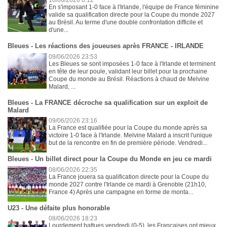
10/06/2026 0:12
En s'imposant 1-0 face à l'Irlande, l'équipe de France féminine
valide sa qualification directe pour la Coupe du monde 2027
au Brésil. Au terme d'une double confrontation difficile et
d'une...
Bleues - Les réactions des joueuses après FRANCE - IRLANDE
09/06/2026 23:53
Les Bleues se sont imposées 1-0 face à l'Irlande et terminent
en tête de leur poule, validant leur billet pour la prochaine
Coupe du monde au Brésil. Réactions à chaud de Melvine
Malard, ...
Bleues - La FRANCE décroche sa qualification sur un exploit de
Malard
09/06/2026 23:16
La France est qualifiée pour la Coupe du monde après sa
victoire 1-0 face à l'Irlande. Melvine Malard a inscrit l'unique
but de la rencontre en fin de première période. Vendredi...
Bleues - Un billet direct pour la Coupe du Monde en jeu ce mardi
08/06/2026 22:35
La France jouera sa qualification directe pour la Coupe du
monde 2027 contre l'Irlande ce mardi à Grenoble (21h10,
France 4) Après une campagne en forme de monta...
U23 - Une défaite plus honorable
08/06/2026 18:23
Lourdement battues vendredi (0-5), les Françaises ont mieux