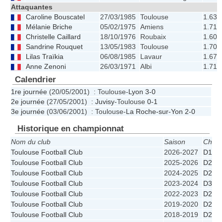
Attaquantes
Caroline Bouscatel
27/03/1985
Toulouse
1.63
Mélanie Briche
05/02/1975
Amiens
1.71
Christelle Caillard
18/10/1976
Roubaix
1.60
Sandrine Rouquet
13/05/1983
Toulouse
1.70
Lilas Traïkia
06/08/1985
Lavaur
1.67
Anne Zenoni
26/03/1971
Albi
1.71
Calendrier
1re journée
(20/05/2001) : Toulouse-
Lyon
3-0
2e journée
(27/05/2001) :
Juvisy
-Toulouse
0-1
3e journée
(03/06/2001) : Toulouse-
La Roche-sur-Yon
2-0
Historique en championnat
Nom du club
Saison
Cham
Toulouse Football Club
2026-2027
D1
Toulouse Football Club
2025-2026
D2
Toulouse Football Club
2024-2025
D2
Toulouse Football Club
2023-2024
D3
Toulouse Football Club
2022-2023
D2
Toulouse Football Club
2019-2020
D2
Toulouse Football Club
2018-2019
D2