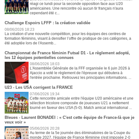
réagi ce lundi pour la seconde opposition face aux U20
américaines. Une rencontre où aucun tir français n'aura
cependant été c...
Challenge Espoirs LFFP : la création validée
08/06/2026 18:23
La création d’une nouvelle compétition, pour les équipes des centres de
formation féminins, visant à densifier l’offre de pratique de ces catégories, a
été adoptée lors de l'Assemb...
Championnat de France féminin Futsal D1 - Le règlement adopté,
les 12 équipes potentielles connues
08/06/2026 18:03
L'Assemblée Générale de la FFF organisée le 6 juin 2026 à
Ajaccio a voté le règlement de l'épreuve qui débutera à
l'entrée prochaine. Retrouvez les principales informations. ...
U23 - Les USA corrigent la FRANCE
07/06/2026 19:34
Cette rencontre amicale entre l'équipe U20 américaine et une
sélection tricolore composée de joueuses U21 a nettement
tourné en faveur des USA (5-0). Match amical international ...
Bleues - Laurent BONADEI : « C'est cette équipe de France-là que je
veux voir »
05/06/2026 20:28
Au terme de la 5e journée des éliminatoires de la Coupe du
monde 2027, l'équipe de France féminine s'est imposée 2-0