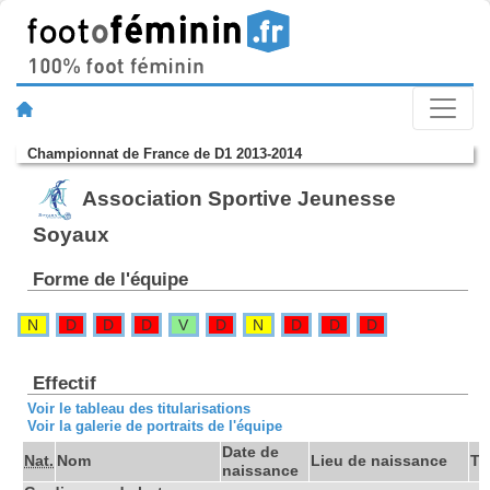
Championnat de France de D1 2013-2014
Association Sportive Jeunesse
Soyaux
Forme de l'équipe
N
D
D
D
V
D
N
D
D
D
Effectif
Voir le tableau des titularisations
Voir la galerie de portraits de l'équipe
Date de
Nat.
Nom
Lieu de naissance
Tai
naissance