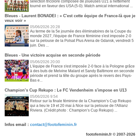
sélection tricolore composée de joueuses U21 a nettement
tourné en faveur des USA (5-0). Match amical international ...
Bleues - Laurent BONADEI : « C'est cette équipe de France-là que je
veux voir »
05/06/2026 20:28
Au terme de la 5e journée des éliminatoires de la Coupe du
monde 2027, l'équipe de France féminine s'est imposée 2-0
sur la pelouse de la Polsat Plus Arena de Gdansk, vendredi 5
juin. Des ...
Bleues - Une victoire acquise en seconde période
05/06/2026 20:00
L'équipe de France s'est imposée 2-0 face à la Pologne grâce
à des buts de Melvine Malard et Sandy Baltimore en seconde
période et prend la tête du groupe après le revers des Pays-
Bas e...
Champion’s Cup Rekupo : Le FC Vendenheim s'impose en U13
05/06/2026 9:54
Retour sur la finale féminine de la Champion’s Cup Rekupo
qui a lieu le 19 et 20 mai à Nice sur la pelouse de l'Allianz
Riviera. (Crédit photo : Champion’s Cup Rekupo) ...
Infos email :
contact@footofeminin.fr
footofeminin.fr © 2007-2026