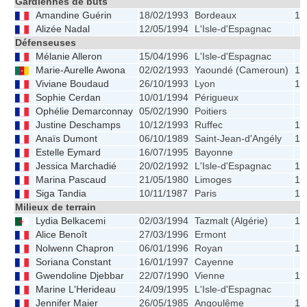
Gardiennes de buts
Amandine Guérin
18/02/1993
Bordeaux
1.
Alizée Nadal
12/05/1994
L'Isle-d'Espagnac
Défenseuses
Mélanie Alleron
15/04/1996
L'Isle-d'Espagnac
Marie-Aurelle Awona
02/02/1993
Yaoundé (Cameroun)
1.
Viviane Boudaud
26/10/1993
Lyon
1.
Sophie Cerdan
10/01/1994
Périgueux
Ophélie Demarconnay
05/02/1990
Poitiers
Justine Deschamps
10/12/1993
Ruffec
1.
Anaïs Dumont
06/10/1989
Saint-Jean-d'Angély
1.
Estelle Eymard
16/07/1995
Bayonne
Jessica Marchadié
20/02/1992
L'Isle-d'Espagnac
1.
Marina Pascaud
21/05/1980
Limoges
1.
Siga Tandia
10/11/1987
Paris
1.
Milieux de terrain
Lydia Belkacemi
02/03/1994
Tazmalt (Algérie)
1.
Alice Benoît
27/03/1996
Ermont
Nolwenn Chapron
06/01/1996
Royan
1.
Soriana Constant
16/01/1997
Cayenne
Gwendoline Djebbar
22/07/1990
Vienne
1.
Marine L'Herideau
24/09/1995
L'Isle-d'Espagnac
Jennifer Maier
26/05/1985
Angoulême
1.