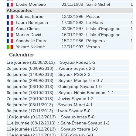
Élodie Monteiro
01/11/1988
Saint-Michel
1.
Attaquantes
Sabrina Barbe
13/02/1996
Pessac
Laura Bourgouin
17/09/1992
Le Mans
1.
Anna Clerac
02/06/1997
L'Isle-d'Espagnac
1.
Marion David
16/01/1992
L'Isle-d'Espagnac
Annabelle Faure
15/12/1986
Périgueux
1.
Yakaré Niakaté
12/01/1997
Vernon
Calendrier
1re journée
(31/08/2013) : Soyaux-
Rodez
3-2
2e journée
(08/09/2013) :
Yzeure
-Soyaux
2-2
3e journée
(14/09/2013) : Soyaux-
PSG
2-3
4e journée
(29/09/2013) : Soyaux-
Montpellier
0-7
5e journée
(06/10/2013) :
Guingamp
-Soyaux
1-0
6e journée
(13/10/2013) : Soyaux-
Hénin-Beaumont
1-1
7e journée
(20/10/2013) :
Juvisy
-Soyaux
1-2
8e journée
(03/11/2013) : Soyaux-
Muret
4-1
9e journée
(17/11/2013) :
Lyon
-Soyaux
5-0
10e journée
(01/12/2013) : Soyaux-
Arras
5-0
11e journée
(08/12/2013) :
Saint-Étienne
-Soyaux
1-2
12e journée
(15/12/2013) : Soyaux-
Yzeure
1-0
13e journée
(21/12/2013) :
PSG
-Soyaux
6-0