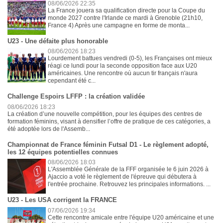
08/06/2026 22:35
La France jouera sa qualification directe pour la Coupe du
monde 2027 contre l'Irlande ce mardi à Grenoble (21h10,
France 4) Après une campagne en forme de monta...
U23 - Une défaite plus honorable
08/06/2026 18:23
Lourdement battues vendredi (0-5), les Françaises ont mieux
réagi ce lundi pour la seconde opposition face aux U20
américaines. Une rencontre où aucun tir français n'aura
cependant été c...
Challenge Espoirs LFFP : la création validée
08/06/2026 18:23
La création d’une nouvelle compétition, pour les équipes des centres de
formation féminins, visant à densifier l’offre de pratique de ces catégories, a
été adoptée lors de l'Assemb...
Championnat de France féminin Futsal D1 - Le règlement adopté,
les 12 équipes potentielles connues
08/06/2026 18:03
L'Assemblée Générale de la FFF organisée le 6 juin 2026 à
Ajaccio a voté le règlement de l'épreuve qui débutera à
l'entrée prochaine. Retrouvez les principales informations. ...
U23 - Les USA corrigent la FRANCE
07/06/2026 19:34
Cette rencontre amicale entre l'équipe U20 américaine et une