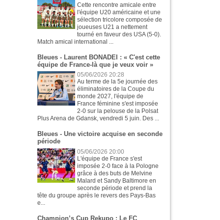
Cette rencontre amicale entre
l'équipe U20 américaine et une
sélection tricolore composée de
joueuses U21 a nettement
tourné en faveur des USA (5-0).
Match amical international ...
Bleues - Laurent BONADEI : « C'est cette
équipe de France-là que je veux voir »
05/06/2026 20:28
Au terme de la 5e journée des
éliminatoires de la Coupe du
monde 2027, l'équipe de
France féminine s'est imposée
2-0 sur la pelouse de la Polsat
Plus Arena de Gdansk, vendredi 5 juin. Des ...
Bleues - Une victoire acquise en seconde
période
05/06/2026 20:00
L'équipe de France s'est
imposée 2-0 face à la Pologne
grâce à des buts de Melvine
Malard et Sandy Baltimore en
seconde période et prend la
tête du groupe après le revers des Pays-Bas
e...
Champion’s Cup Rekupo : Le FC