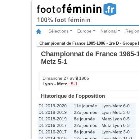
Sélections
Europe
National
Région
Championnat de France 1985-1986 - 1re D - Groupe 
Championnat de France 1985-19
Metz 5-1
Dimanche 27 avril 1986
Lyon
-
Metz
:
5-1
Historique de l'opposition
D1 2019-2020
11e journée
Lyon
-
Metz
6-0
D1 2018-2019
22e journée
Lyon
-
Metz
3-0
D1 2018-2019
8e journée
Metz
-
Lyon
0-5
D1 2016-2017
22e journée
Metz
-
Lyon
0-3
D1 2016-2017
8e journée
Lyon
-
Metz
3-0
D1 2014-2015
12e journée
Lyon
-
Metz
11-0