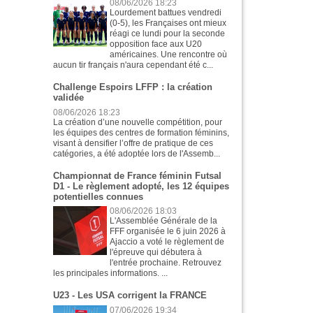
08/06/2026 18:23
Lourdement battues vendredi
(0-5), les Françaises ont mieux
réagi ce lundi pour la seconde
opposition face aux U20
américaines. Une rencontre où
aucun tir français n'aura cependant été c...
Challenge Espoirs LFFP : la création
validée
08/06/2026 18:23
La création d’une nouvelle compétition, pour
les équipes des centres de formation féminins,
visant à densifier l’offre de pratique de ces
catégories, a été adoptée lors de l'Assemb...
Championnat de France féminin Futsal
D1 - Le règlement adopté, les 12 équipes
potentielles connues
08/06/2026 18:03
L'Assemblée Générale de la
FFF organisée le 6 juin 2026 à
Ajaccio a voté le règlement de
l'épreuve qui débutera à
l'entrée prochaine. Retrouvez
les principales informations. ...
U23 - Les USA corrigent la FRANCE
07/06/2026 19:34