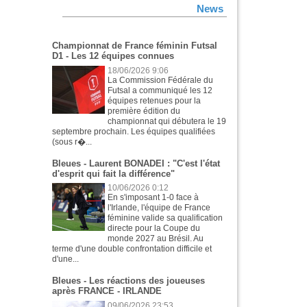
News
Championnat de France féminin Futsal
D1 - Les 12 équipes connues
18/06/2026 9:06
La Commission Fédérale du
Futsal a communiqué les 12
équipes retenues pour la
première édition du
championnat qui débutera le 19
septembre prochain. Les équipes qualifiées
(sous r�...
Bleues - Laurent BONADEI : "C'est l'état
d'esprit qui fait la différence"
10/06/2026 0:12
En s'imposant 1-0 face à
l'Irlande, l'équipe de France
féminine valide sa qualification
directe pour la Coupe du
monde 2027 au Brésil. Au
terme d'une double confrontation difficile et
d'une...
Bleues - Les réactions des joueuses
après FRANCE - IRLANDE
09/06/2026 23:53