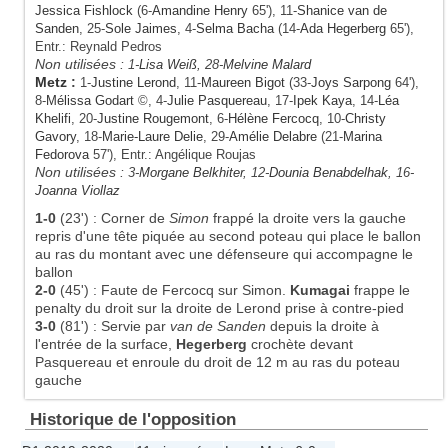
Jessica Fishlock
(6-
Amandine Henry
65'), 11-
Shanice van de
Sanden
, 25-
Sole Jaimes
, 4-
Selma Bacha
(14-
Ada Hegerberg
65'),
Entr.: Reynald Pedros
Non utilisées :
1-
Lisa Weiß
, 28-
Melvine Malard
Metz
:
1-
Justine Lerond
, 11-
Maureen Bigot
(33-
Joys Sarpong
64'),
8-
Mélissa Godart
©, 4-
Julie Pasquereau
, 17-
Ipek Kaya
, 14-
Léa
Khelifi
, 20-
Justine Rougemont
, 6-
Hélène Fercocq
, 10-
Christy
Gavory
, 18-
Marie-Laure Delie
, 29-
Amélie Delabre
(21-
Marina
Fedorova
57'), Entr.: Angélique Roujas
Non utilisées :
3-
Morgane Belkhiter
, 12-
Dounia Benabdelhak
, 16-
Joanna Viollaz
1-0
(23')
:
Corner de
Simon
frappé la droite vers la gauche
repris d'une tête piquée au second poteau qui place le ballon
au ras du montant avec une défenseure qui accompagne le
ballon
2-0
(45')
:
Faute de Fercocq sur Simon.
Kumagai
frappe le
penalty du droit sur la droite de Lerond prise à contre-pied
3-0
(81')
:
Servie par
van de Sanden
depuis la droite à
l'entrée de la surface,
Hegerberg
crochète devant
Pasquereau et enroule du droit de 12 m au ras du poteau
gauche
Historique de l'opposition