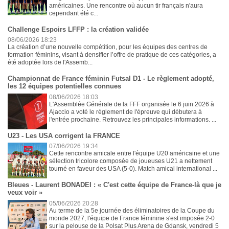
américaines. Une rencontre où aucun tir français n'aura
cependant été c...
Challenge Espoirs LFFP : la création validée
08/06/2026 18:23
La création d’une nouvelle compétition, pour les équipes des centres de
formation féminins, visant à densifier l’offre de pratique de ces catégories, a
été adoptée lors de l'Assemb...
Championnat de France féminin Futsal D1 - Le règlement adopté,
les 12 équipes potentielles connues
08/06/2026 18:03
L'Assemblée Générale de la FFF organisée le 6 juin 2026 à
Ajaccio a voté le règlement de l'épreuve qui débutera à
l'entrée prochaine. Retrouvez les principales informations. ...
U23 - Les USA corrigent la FRANCE
07/06/2026 19:34
Cette rencontre amicale entre l'équipe U20 américaine et une
sélection tricolore composée de joueuses U21 a nettement
tourné en faveur des USA (5-0). Match amical international ...
Bleues - Laurent BONADEI : « C'est cette équipe de France-là que je
veux voir »
05/06/2026 20:28
Au terme de la 5e journée des éliminatoires de la Coupe du
monde 2027, l'équipe de France féminine s'est imposée 2-0
sur la pelouse de la Polsat Plus Arena de Gdansk, vendredi 5