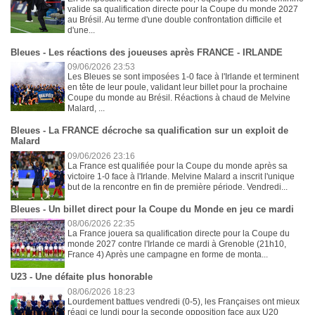
valide sa qualification directe pour la Coupe du monde 2027
au Brésil. Au terme d'une double confrontation difficile et
d'une...
Bleues - Les réactions des joueuses après FRANCE - IRLANDE
09/06/2026 23:53
Les Bleues se sont imposées 1-0 face à l'Irlande et terminent
en tête de leur poule, validant leur billet pour la prochaine
Coupe du monde au Brésil. Réactions à chaud de Melvine
Malard, ...
Bleues - La FRANCE décroche sa qualification sur un exploit de
Malard
09/06/2026 23:16
La France est qualifiée pour la Coupe du monde après sa
victoire 1-0 face à l'Irlande. Melvine Malard a inscrit l'unique
but de la rencontre en fin de première période. Vendredi...
Bleues - Un billet direct pour la Coupe du Monde en jeu ce mardi
08/06/2026 22:35
La France jouera sa qualification directe pour la Coupe du
monde 2027 contre l'Irlande ce mardi à Grenoble (21h10,
France 4) Après une campagne en forme de monta...
U23 - Une défaite plus honorable
08/06/2026 18:23
Lourdement battues vendredi (0-5), les Françaises ont mieux
réagi ce lundi pour la seconde opposition face aux U20