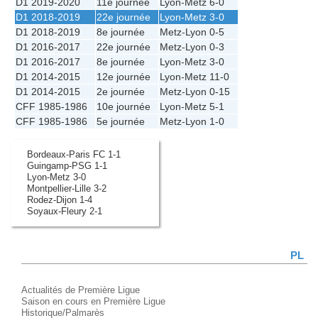
D1 2019-2020
11e journée
Lyon
-
Metz
6-0
D1 2018-2019
22e journée
Lyon
-
Metz
3-0
D1 2018-2019
8e journée
Metz
-
Lyon
0-5
D1 2016-2017
22e journée
Metz
-
Lyon
0-3
D1 2016-2017
8e journée
Lyon
-
Metz
3-0
D1 2014-2015
12e journée
Lyon
-
Metz
11-0
D1 2014-2015
2e journée
Metz
-
Lyon
0-15
CFF 1985-1986
10e journée
Lyon
-
Metz
5-1
CFF 1985-1986
5e journée
Metz
-
Lyon
1-0
Bordeaux-Paris FC 1-1
Guingamp-PSG 1-1
Lyon-Metz 3-0
Montpellier-Lille 3-2
Rodez-Dijon 1-4
Soyaux-Fleury 2-1
PL
Actualités de Première Ligue
Saison en cours en Première Ligue
Historique/Palmarès