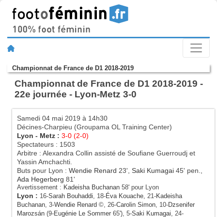
Championnat de France de D1 2018-2019
Championnat de France de D1 2018-2019 -
22e journée - Lyon-Metz 3-0
Samedi 04 mai 2019 à 14h30
Décines-Charpieu (Groupama OL Training Center)
Lyon
-
Metz
:
3-0 (2-0)
Spectateurs : 1503
Arbitre : Alexandra Collin assisté de Soufiane Guerroudj et
Yassin Amchachti.
Buts pour Lyon :
Wendie Renard
23',
Saki Kumagai
45' pen.,
Ada Hegerberg
81'
Avertissement :
Kadeisha Buchanan
58' pour Lyon
Lyon
:
16-
Sarah Bouhaddi
, 18-
Éva Kouache
, 21-
Kadeisha
Buchanan
, 3-
Wendie Renard
©, 26-
Carolin Simon
, 10-
Dzsenifer
Marozsán
(9-
Eugénie Le Sommer
65'), 5-
Saki Kumagai
, 24-