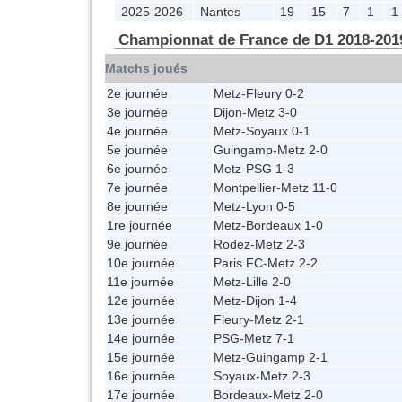
2025-2026
Nantes
19
15
7
1
1
Championnat de France de D1 2018-201
Matchs joués
2e journée
Metz
-
Fleury
0-2
3e journée
Dijon
-
Metz
3-0
4e journée
Metz
-
Soyaux
0-1
5e journée
Guingamp
-
Metz
2-0
6e journée
Metz
-
PSG
1-3
7e journée
Montpellier
-
Metz
11-0
8e journée
Metz
-
Lyon
0-5
1re journée
Metz
-
Bordeaux
1-0
9e journée
Rodez
-
Metz
2-3
10e journée
Paris FC
-
Metz
2-2
11e journée
Metz
-
Lille
2-0
12e journée
Metz
-
Dijon
1-4
13e journée
Fleury
-
Metz
2-1
14e journée
PSG
-
Metz
7-1
15e journée
Metz
-
Guingamp
2-1
16e journée
Soyaux
-
Metz
2-3
17e journée
Bordeaux
-
Metz
2-0