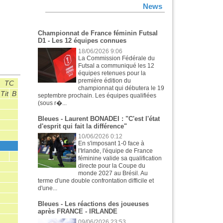
News
Championnat de France féminin Futsal
D1 - Les 12 équipes connues
18/06/2026 9:06
La Commission Fédérale du
Futsal a communiqué les 12
équipes retenues pour la
première édition du
TC
CE
A
B
U23
championnat qui débutera le 19
Tit
B
P
M
Tit
B
P
M
Tit
B
P
M
Tit
B
P
M
Tit
septembre prochain. Les équipes qualifiées
(sous r�...
Bleues - Laurent BONADEI : "C'est l'état
d'esprit qui fait la différence"
10/06/2026 0:12
En s'imposant 1-0 face à
6
4
0
4
l'Irlande, l'équipe de France
3
2
0
1
0
0
féminine valide sa qualification
directe pour la Coupe du
monde 2027 au Brésil. Au
3
0
0
0
terme d'une double confrontation difficile et
4
2
2
0
1
0
0
0
4
3
d'une...
Bleues - Les réactions des joueuses
après FRANCE - IRLANDE
09/06/2026 23:53