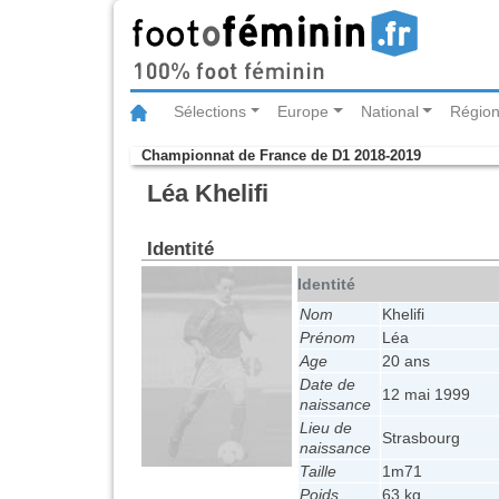
Sélections
Europe
National
Région
Championnat de France de D1 2018-2019
Léa Khelifi
Identité
Identité
Nom
Khelifi
Prénom
Léa
Age
20 ans
Date de
12 mai 1999
naissance
Lieu de
Strasbourg
naissance
Taille
1m71
Poids
63 kg