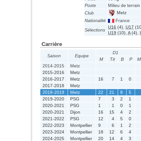
Poste
Milieu de terrain
Metz
Club
Nationalité
France
U16
(4)
,
U17
(10
Sélections
U19
(10)
,
A
(4)
,
Carrière
D1
Saison
Equipe
M
Tit
B
P
M
2014-2015
Metz
2015-2016
Metz
2016-2017
Metz
16
7
1
0
2017-2018
Metz
2018-2019
Metz
22
21
8
5
2019-2020
PSG
7
3
2
1
2020-2021
PSG
1
1
0
1
2020-2021
Dijon
16
15
4
2
2021-2022
PSG
12
4
5
0
2022-2023
Montpellier
9
6
1
2
2023-2024
Montpellier
18
12
6
4
2024-2025
Montpellier
20
14
4
3