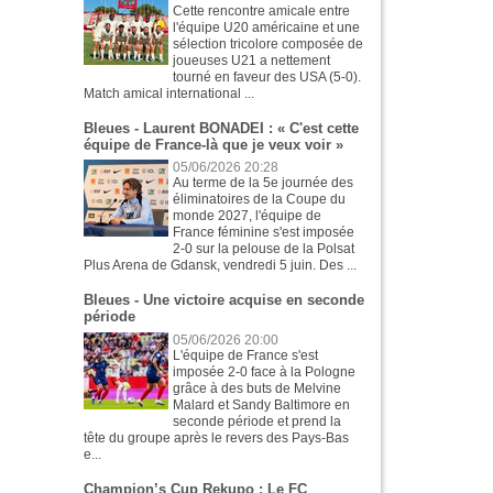
Cette rencontre amicale entre
l'équipe U20 américaine et une
sélection tricolore composée de
joueuses U21 a nettement
tourné en faveur des USA (5-0).
Match amical international ...
Bleues - Laurent BONADEI : « C'est cette
équipe de France-là que je veux voir »
05/06/2026 20:28
Au terme de la 5e journée des
éliminatoires de la Coupe du
monde 2027, l'équipe de
France féminine s'est imposée
2-0 sur la pelouse de la Polsat
Plus Arena de Gdansk, vendredi 5 juin. Des ...
Bleues - Une victoire acquise en seconde
période
05/06/2026 20:00
L'équipe de France s'est
imposée 2-0 face à la Pologne
grâce à des buts de Melvine
Malard et Sandy Baltimore en
seconde période et prend la
tête du groupe après le revers des Pays-Bas
e...
Champion’s Cup Rekupo : Le FC