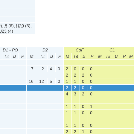
)
,
B
(6)
,
U20
(3)
,
U23
(4)
D1 - PO
D2
CdF
CL
Tit
B
P
M
Tit
B
P
M
Tit
B
P
M
Tit
B
P
M
7
2
4
0
2
0
0
0
2
2
2
0
16
12
5
0
1
1
0
0
2
2
0
0
4
3
2
0
1
1
0
1
1
1
0
0
1
1
0
0
2
2
1
0