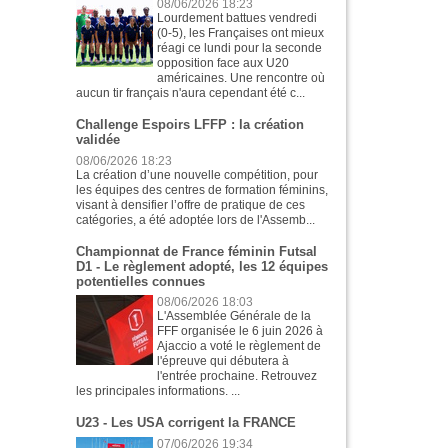
08/06/2026 18:23
Lourdement battues vendredi
(0-5), les Françaises ont mieux
réagi ce lundi pour la seconde
opposition face aux U20
américaines. Une rencontre où
aucun tir français n'aura cependant été c...
Challenge Espoirs LFFP : la création
validée
08/06/2026 18:23
La création d’une nouvelle compétition, pour
les équipes des centres de formation féminins,
visant à densifier l’offre de pratique de ces
catégories, a été adoptée lors de l'Assemb...
Championnat de France féminin Futsal
D1 - Le règlement adopté, les 12 équipes
potentielles connues
08/06/2026 18:03
L'Assemblée Générale de la
FFF organisée le 6 juin 2026 à
Ajaccio a voté le règlement de
l'épreuve qui débutera à
l'entrée prochaine. Retrouvez
les principales informations. ...
U23 - Les USA corrigent la FRANCE
07/06/2026 19:34