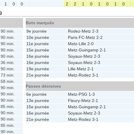
1
0
0
2
2
1
0
1
0
1
0
9
Buts marqués
90 min.
9e journée
Rodez
-
Metz
2-3
90 min.
10e journée
Paris FC
-
Metz
2-2
90 min.
11e journée
Metz
-
Lille
2-0
90 min.
15e journée
Metz
-
Guingamp
2-1
90 min.
16e journée
Soyaux
-
Metz
2-3
36 min.
16e journée
Soyaux
-
Metz
2-3
90 min.
19e journée
Lille
-
Metz
2-1
73 min.
21e journée
Metz
-
Rodez
3-1
58 min.
Passes décisives
90 min.
90 min.
6e journée
Metz
-
PSG
1-3
90 min.
13e journée
Fleury
-
Metz
2-1
85 min.
15e journée
Metz
-
Guingamp
2-1
90 min.
16e journée
Soyaux
-
Metz
2-3
90 min.
21e journée
Metz
-
Rodez
3-1
85 min.
90 min.