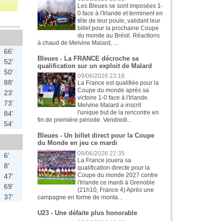
Les Bleues se sont imposées 1-
0 face à l'Irlande et terminent en
tête de leur poule, validant leur
billet pour la prochaine Coupe
du monde au Brésil. Réactions
à chaud de Melvine Malard, ...
66'
Bleues - La FRANCE décroche sa
52'
qualification sur un exploit de Malard
50'
09/06/2026 23:16
88'
La France est qualifiée pour la
Coupe du monde après sa
23'
victoire 1-0 face à l'Irlande.
73'
Melvine Malard a inscrit
l'unique but de la rencontre en
84'
fin de première période. Vendredi...
54'
Bleues - Un billet direct pour la Coupe
du Monde en jeu ce mardi
08/06/2026 22:35
6'
La France jouera sa
8'
qualification directe pour la
Coupe du monde 2027 contre
47'
l'Irlande ce mardi à Grenoble
69'
(21h10, France 4) Après une
37'
campagne en forme de monta...
U23 - Une défaite plus honorable