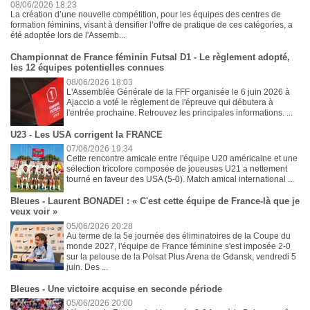
08/06/2026 18:23
La création d’une nouvelle compétition, pour les équipes des centres de
formation féminins, visant à densifier l’offre de pratique de ces catégories, a
été adoptée lors de l'Assemb...
Championnat de France féminin Futsal D1 - Le règlement adopté,
les 12 équipes potentielles connues
08/06/2026 18:03
L'Assemblée Générale de la FFF organisée le 6 juin 2026 à
Ajaccio a voté le règlement de l'épreuve qui débutera à
l'entrée prochaine. Retrouvez les principales informations. ...
U23 - Les USA corrigent la FRANCE
07/06/2026 19:34
Cette rencontre amicale entre l'équipe U20 américaine et une
sélection tricolore composée de joueuses U21 a nettement
tourné en faveur des USA (5-0). Match amical international ...
Bleues - Laurent BONADEI : « C'est cette équipe de France-là que je
veux voir »
05/06/2026 20:28
Au terme de la 5e journée des éliminatoires de la Coupe du
monde 2027, l'équipe de France féminine s'est imposée 2-0
sur la pelouse de la Polsat Plus Arena de Gdansk, vendredi 5
juin. Des ...
Bleues - Une victoire acquise en seconde période
05/06/2026 20:00