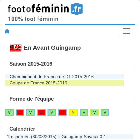
En Avant Guingamp
Saison 2015-2016
Championnat de France de D1 2015-2016
Coupe de France 2015-2016
Forme de l'équipe
V
D
V
D
V
D
N
V
V
V
Calendrier
1re journée
(30/08/2015) : Guingamp-
Soyaux
0-1