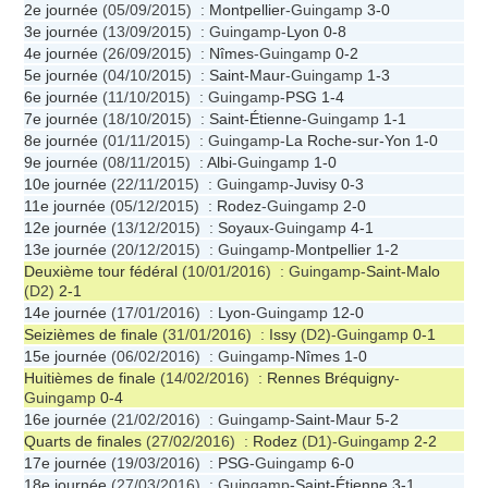
2e journée
(05/09/2015) :
Montpellier
-Guingamp
3-0
3e journée
(13/09/2015) : Guingamp-
Lyon
0-8
4e journée
(26/09/2015) :
Nîmes
-Guingamp
0-2
5e journée
(04/10/2015) :
Saint-Maur
-Guingamp
1-3
6e journée
(11/10/2015) : Guingamp-
PSG
1-4
7e journée
(18/10/2015) :
Saint-Étienne
-Guingamp
1-1
8e journée
(01/11/2015) : Guingamp-
La Roche-sur-Yon
1-0
9e journée
(08/11/2015) :
Albi
-Guingamp
1-0
10e journée
(22/11/2015) : Guingamp-
Juvisy
0-3
11e journée
(05/12/2015) :
Rodez
-Guingamp
2-0
12e journée
(13/12/2015) :
Soyaux
-Guingamp
4-1
13e journée
(20/12/2015) : Guingamp-
Montpellier
1-2
Deuxième tour fédéral
(10/01/2016) : Guingamp-
Saint-Malo
(D2)
2-1
14e journée
(17/01/2016) :
Lyon
-Guingamp
12-0
Seizièmes de finale
(31/01/2016) :
Issy
(D2)-Guingamp
0-1
15e journée
(06/02/2016) : Guingamp-
Nîmes
1-0
Huitièmes de finale
(14/02/2016) :
Rennes Bréquigny
-
Guingamp
0-4
16e journée
(21/02/2016) : Guingamp-
Saint-Maur
5-2
Quarts de finales
(27/02/2016) :
Rodez
(D1)-Guingamp
2-2
17e journée
(19/03/2016) :
PSG
-Guingamp
6-0
18e journée
(27/03/2016) : Guingamp-
Saint-Étienne
3-1