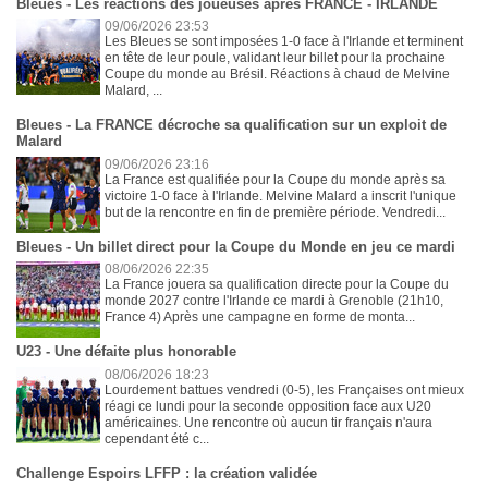
Bleues - Les réactions des joueuses après FRANCE - IRLANDE
09/06/2026 23:53
Les Bleues se sont imposées 1-0 face à l'Irlande et terminent
en tête de leur poule, validant leur billet pour la prochaine
Coupe du monde au Brésil. Réactions à chaud de Melvine
Malard, ...
Bleues - La FRANCE décroche sa qualification sur un exploit de
Malard
09/06/2026 23:16
La France est qualifiée pour la Coupe du monde après sa
victoire 1-0 face à l'Irlande. Melvine Malard a inscrit l'unique
but de la rencontre en fin de première période. Vendredi...
Bleues - Un billet direct pour la Coupe du Monde en jeu ce mardi
08/06/2026 22:35
La France jouera sa qualification directe pour la Coupe du
monde 2027 contre l'Irlande ce mardi à Grenoble (21h10,
France 4) Après une campagne en forme de monta...
U23 - Une défaite plus honorable
08/06/2026 18:23
Lourdement battues vendredi (0-5), les Françaises ont mieux
réagi ce lundi pour la seconde opposition face aux U20
américaines. Une rencontre où aucun tir français n'aura
cependant été c...
Challenge Espoirs LFFP : la création validée