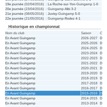
19e journée
(02/04/2016) :
La Roche-sur-Yon
-Guingamp
1-0
20e journée
(23/04/2016) : Guingamp-
Albi
3-2
21e journée
(08/05/2016) :
Juvisy
-Guingamp
5-0
22e journée
(21/05/2016) : Guingamp-
Rodez
4-1
Historique en championnat
Nom du club
Saison
Cha
En Avant Guingamp
2026-2027
D3
En Avant Guingamp
2025-2026
D2
En Avant Guingamp
2024-2025
D1
En Avant Guingamp
2023-2024
D1
En Avant Guingamp
2022-2023
D1
En Avant Guingamp
2021-2022
D1
En Avant Guingamp
2020-2021
D1
En Avant Guingamp
2019-2020
D1
En Avant Guingamp
2018-2019
D1
En Avant Guingamp
2017-2018
D1
En Avant Guingamp
2016-2017
D1
En Avant Guingamp
2015-2016
D1
En Avant Guingamp
2014-2015
D1
En Avant Guingamp
2013-2014
D1