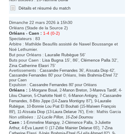
Détails et résumé du match
Dimanche 22 mars 2026 à 15h30
Orléans (Stade de la Source 2)
Orléans
-
Caen
:
1-4 (0-2)
Spectateurs : 83
Arbitre : Mathilde Beaufils assisté de Nawel Boussange et
Noé Lethumier.
But pour Orléans :
Lauralie Rubègue
56'
Buts pour Caen :
Lisa Bugna
15', 86',
Clémence Palla
32',
Zina Catherine Elasri
75'
Avertissements :
Cassandre Fernandes
36',
Aïssata Diop
42',
Cassandre Fernandes
80' pour Orléans,
Inès Brahmia-Ehrel
72'
pour Caen
Expulsion :
Cassandre Fernandes
80' pour Orléans
Orléans
:
1-
Morgane Boué
, 2-
Manon Breton
, 3-
Mareva Tardif
, 4-
Lilou Charron
, 5-
Charlotte Noël
©, 6-
Manon Antigny
, 7-
Cassandre
Fernandes
, 8-
Bito Jippe
(14-
Zaara Montigny
87'), 9-
Lauralie
Rubègue
, 10-
Bonnie Lou Piat El Bouhati
(15-
Maïwen François
89'), 11-
Aïssata Diop
(13-
Laura Delarue
76'), Entr.: Mathis Garcia
Non utilisées :
12-
Lucile Pillon
, 16-
Zoé Doumou
Caen
:
1-
Emmeline Mainguy
, 2-
Clémence Palla
, 3-
Juliette
Arthur
, 4-
Éva Lauret
© (17-
Zélie Mainier Delarue
65'), 7-
Zina
Catherine Elasri
, 8-
Inès Brahmia-Ehrel
(5-
Leïla Ahmed
82'), 9-