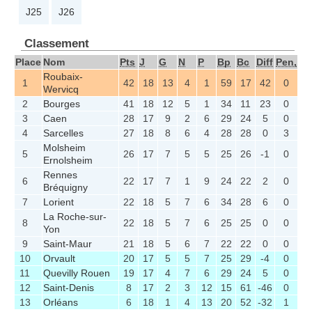
J25
J26
Classement
Place
Nom
Pts
J
G
N
P
Bp
Bc
Diff
Pen,
Roubaix-
1
42
18
13
4
1
59
17
42
0
Wervicq
2
Bourges
41
18
12
5
1
34
11
23
0
3
Caen
28
17
9
2
6
29
24
5
0
4
Sarcelles
27
18
8
6
4
28
28
0
3
Molsheim
5
26
17
7
5
5
25
26
-1
0
Ernolsheim
Rennes
6
22
17
7
1
9
24
22
2
0
Bréquigny
7
Lorient
22
18
5
7
6
34
28
6
0
La Roche-sur-
8
22
18
5
7
6
25
25
0
0
Yon
9
Saint-Maur
21
18
5
6
7
22
22
0
0
10
Orvault
20
17
5
5
7
25
29
-4
0
11
Quevilly Rouen
19
17
4
7
6
29
24
5
0
12
Saint-Denis
8
17
2
3
12
15
61
-46
0
13
Orléans
6
18
1
4
13
20
52
-32
1