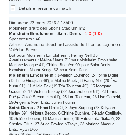
Détails et résumé du match
Dimanche 22 mars 2026 à 13h00
Molsheim (Parc des Sports Stadium n°2)
Molsheim Ernolsheim
-
Saint-Denis
:
1-0 (1-0)
Spectateurs : 46
Arbitre : Amandine Bouchard assisté de Thomas Lejeune et
Valérian Becar.
But pour Molsheim Ernolsheim :
Fanny Nell
35'
Avertissements :
Méline Maetz
71' pour Molsheim Ernolsheim,
Mariane Maague
41',
Chirine Buchère
90' pour Saint-Denis
Expulsion :
Noura Beogo
62' pour Saint-Denis
Molsheim Ernolsheim
:
1-
Manon Lourenco
, 2-
Florine Didier
(13-
Emie Grosjean
46'), 5-
Méline Maetz
, 8-
Fanny Nell
(20-
Éva
Kuhn
61'), 11-
Alicia Eck
(19-
Téa Touseau
46'), 15-
Morgane
Gaudin
©, 17-
Victoria Bissey
(22-
Jade Scheuer
61'), 23-
Emma
Rué
(4-
Chloé Stemmelen
61'), 25-
Lou Touseau
, 26-
Lisa Gemehl
,
29-
Angelina Noël
, Entr.: Julien Fourmi
Saint-Denis
:
2-
Kani Diallo
©, 3-
Joys Sarpong
(23-
Kelyann
Neriny
39'), 4-
Noura Beogo
, 6-
Chirine Buchère
, 7-
Kady Coulibaly
,
10-
Solène Honoré
, 16-
Madina Timite
, 19-
Fatoumata Niakaté
, 22-
Sherley Erius
, 27-
Aude Edwige N'Diaye
, 28-
Mariane Maague
,
Entr.: Ryan Diop
Non utilisées :
26-
Yasmine Duval