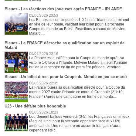
Bleues - Les réactions des joueuses après FRANCE - IRLANDE
09/06/2026 23:53
Les Bleues se sont imposées 1-0 face à l'Irlande et terminent
en tête de leur poule, validant leur billet pour la prochaine
Coupe du monde au Brésil. Réactions à chaud de Melvine
Malard, ...
Bleues - La FRANCE décroche sa qualification sur un exploit de
Malard
09/06/2026 23:16
La France est qualifiée pour la Coupe du monde après sa
victoire 1-0 face à l'Irlande. Melvine Malard a inscrit l'unique
but de la rencontre en fin de première période. Vendredi...
Bleues - Un billet direct pour la Coupe du Monde en jeu ce mardi
08/06/2026 22:35
La France jouera sa qualification directe pour la Coupe du
monde 2027 contre l'Irlande ce mardi à Grenoble (21h10,
France 4) Après une campagne en forme de monta...
U23 - Une défaite plus honorable
08/06/2026 18:23
Lourdement battues vendredi (0-5), les Françaises ont mieux
réagi ce lundi pour la seconde opposition face aux U20
américaines. Une rencontre où aucun tir français n'aura
cependant été c...