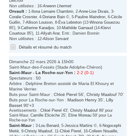
Delcroix
Non utilisées :
16-
Arwenn Lhermet
Orvault
:
1-
Ilona Lemaire Chambrin
, 2-
Anne-Lise Divais
, 3-
Coralie Crosnier
, 4-
Doriane Bain
©, 5-
Pauline Maindron
, 6-
Cécile
Guillin
, 7-
Allison Louison
, 8-
Éva Lebreton
(13-
Winona Gouezou
85'), 9-
Catherine Karadjov
, 10-
Mathilde Garnaud
(14-
Klervi
Couetoux
85'), 11-
Allyah Arar
, Entr.: Damien Bonnin
Non utilisées :
12-
Alison Servant
Détails et résumé du match
Dimanche 22 mars 2026 à 15h00
Saint-Maur-des-Fossés (Stade Adolphe-Chéron)
Saint-Maur
-
La Roche-sur-Yon
:
2-2 (0-1)
Spectateurs : 50
Arbitre : Delphine Breton assisté de Maria El Khoury et
Marine Verrier.
Buts pour Saint-Maur :
Chloé Pierel
56',
Christy Maalouf
70'
Buts pour La Roche-sur-Yon :
Madison Henry
35',
Lilly
Basset
90'+3
Avertissements :
Chloé Pierel
43',
Christy Maalouf
89' pour
Saint-Maur,
Camille Elicèche
25',
Eline Moreau
59' pour La
Roche-sur-Yon
Saint-Maur
:
3-
Lou Benard
, 5-
Jessica Martins
©, 6-
Nogocephi
Meité
, 9-
Christy Maalouf
, 11-
Chloé Pierel
, 16-
Colleen Nouaille
,