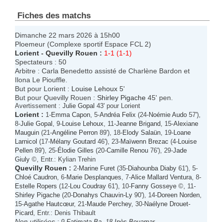
Fiches des matchs
Dimanche 22 mars 2026 à 15h00
Ploemeur (Complexe sportif Espace FCL 2)
Lorient
-
Quevilly Rouen
:
1-1 (1-1)
Spectateurs : 50
Arbitre : Carla Benedetto assisté de Charlène Bardon et
Ilona Le Piouffle.
But pour Lorient :
Louise Lehoux
5'
But pour Quevilly Rouen :
Shirley Pigache
45' pen.
Avertissement :
Julie Gopal
43' pour Lorient
Lorient
:
1-
Emma Capon
, 5-
Andréa Felix
(24-
Noémie Audo
57'),
8-
Julie Gopal
, 9-
Louise Lehoux
, 11-
Jeanne Brigand
, 15-
Alexiane
Mauguin
(21-
Angéline Perron
89'), 18-
Elody Salaün
, 19-
Loane
Larnicol
(17-
Mélany Goutard
46'), 23-
Maïwenn Brezac
(4-
Louise
Pellen
89'), 25-
Élodie Gilles
(20-
Camille Renou
76'), 29-
Jade
Giuly
©, Entr.: Kylian Trehin
Quevilly Rouen
:
2-
Marine Furet
(35-
Diahounba Diaby
61'), 5-
Chloé Caudron
, 6-
Marie Desplanques
, 7-
Alice Mallard Ventura
, 8-
Estelle Ropers
(12-
Lou Coudray
61'), 10-
Fanny Gosseye
©, 11-
Shirley Pigache
(20-
Donahys Chauvin-Ly
90'), 14-
Doreen Norden
,
15-
Agathe Hautcœur
, 21-
Maude Perchey
, 30-
Naélyne Drouet-
Picard
, Entr.: Denis Thibault
Non utilisées :
9-
Fatimata Ba
, 18-
Inès Bouamar