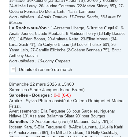
19-
Nawel Bekkouche
(21-
Sarah Atrach
78'), 20-
Kelly Kouame
,
24-
Alizée Leroy
, 26-
Laurine Coutenay
(22-
Maéva Sidney
85'), 27-
Océane Ferreira De Meira
, Entr.: Yanis Lamraoui
Non utilisées :
4-
Anaïs Tenreiro
, 17-
Tessa Sentis
, 33-
Laura Di
Mascio
La Roche-sur-Yon
:
1-
Aïssatou Liberge
, 5-
Justine Cugul
©, 6-
Anaïs Jaunet
, 8-
Jade Moutault
, 9-
Madison Henry
(18-
Lilly Basset
60'), 14-
Eden Boban
, 20-
Aminata Keïta
, 23-
Eline Moreau
(34-
Ema Guidi
71'), 25-
Carlyne Brieau
(19-
Lucie Thulliez
60'), 26-
Yama Lelo
, 27-
Camille Elicèche
(2-
Océane Bonneau
75'), Entr.:
Anthony Gauvin
Non utilisées :
16-
Lonny Crepeau
Détails et résumé du match
Dimanche 22 mars 2026 à 15h00
Sarcelles (Stade Jacques-Isaac-Brami)
Sarcelles
-
Bourges
:
0-0 (0-0)
Arbitre : Sylvia Philion assisté de Coleen Robiquet et Maina
Frizzi.
Avertissements :
Elia Ferguene
58' pour Sarcelles,
Nguenar
Ndiaye
13',
Assiame Ballamna Silara
90' pour Bourges
Sarcelles
:
2-
Assetan Sangare
(29-
Mafoune Diaby
78'), 3-
Ibtisem Kara
, 5-
Elia Ferguene
©, 8-
Alice Lauretta
, 11-
Leïla Kadri
(6-
Amélia Zemma
86'), 15-
Milhad Sadikou
, 16-
Nelly Coulibaly
,