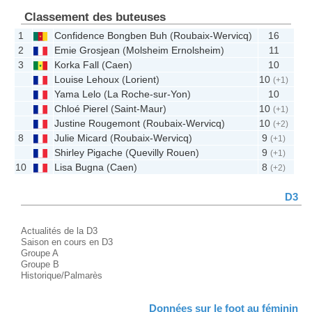
Classement des buteuses
1
Confidence Bongben Buh
(
Roubaix-Wervicq
)
16
2
Emie Grosjean
(
Molsheim Ernolsheim
)
11
3
Korka Fall
(
Caen
)
10
Louise Lehoux
(
Lorient
)
10
(+1)
Yama Lelo
(
La Roche-sur-Yon
)
10
Chloé Pierel
(
Saint-Maur
)
10
(+1)
Justine Rougemont
(
Roubaix-Wervicq
)
10
(+2)
8
Julie Micard
(
Roubaix-Wervicq
)
9
(+1)
Shirley Pigache
(
Quevilly Rouen
)
9
(+1)
10
Lisa Bugna
(
Caen
)
8
(+2)
D3
Actualités de la D3
Saison en cours en D3
Groupe A
Groupe B
Historique/Palmarès
Données sur le foot au féminin