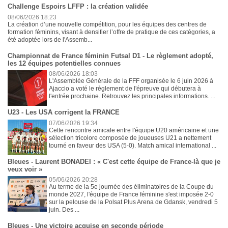
Challenge Espoirs LFFP : la création validée
08/06/2026 18:23
La création d’une nouvelle compétition, pour les équipes des centres de
formation féminins, visant à densifier l’offre de pratique de ces catégories, a
été adoptée lors de l'Assemb...
Championnat de France féminin Futsal D1 - Le règlement adopté,
les 12 équipes potentielles connues
08/06/2026 18:03
L'Assemblée Générale de la FFF organisée le 6 juin 2026 à
Ajaccio a voté le règlement de l'épreuve qui débutera à
l'entrée prochaine. Retrouvez les principales informations. ...
U23 - Les USA corrigent la FRANCE
07/06/2026 19:34
Cette rencontre amicale entre l'équipe U20 américaine et une
sélection tricolore composée de joueuses U21 a nettement
tourné en faveur des USA (5-0). Match amical international ...
Bleues - Laurent BONADEI : « C'est cette équipe de France-là que je
veux voir »
05/06/2026 20:28
Au terme de la 5e journée des éliminatoires de la Coupe du
monde 2027, l'équipe de France féminine s'est imposée 2-0
sur la pelouse de la Polsat Plus Arena de Gdansk, vendredi 5
juin. Des ...
Bleues - Une victoire acquise en seconde période