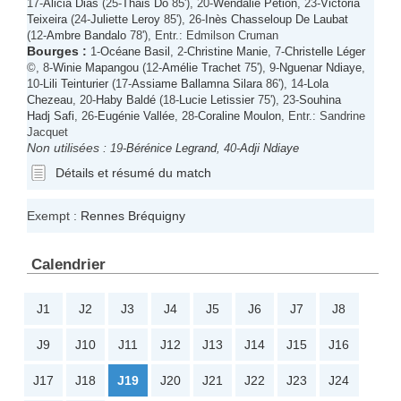
17-
Alicia Dias
(25-
Thais Do
85'), 20-
Wendalie Petion
, 23-
Victoria
Teixeira
(24-
Juliette Leroy
85'), 26-
Inès Chasseloup De Laubat
(12-
Ambre Bandalo
78'), Entr.: Edmilson Cruman
Bourges
:
1-
Océane Basil
, 2-
Christine Manie
, 7-
Christelle Léger
©, 8-
Winie Mapangou
(12-
Amélie Trachet
75'), 9-
Nguenar Ndiaye
,
10-
Lili Teinturier
(17-
Assiame Ballamna Silara
86'), 14-
Lola
Chezeau
, 20-
Haby Baldé
(18-
Lucie Letissier
75'), 23-
Souhina
Hadj Safi
, 26-
Eugénie Vallée
, 28-
Coraline Moulon
, Entr.: Sandrine
Jacquet
Non utilisées :
19-
Bérénice Legrand
, 40-
Adji Ndiaye
Détails et résumé du match
Exempt :
Rennes Bréquigny
Calendrier
J1
J2
J3
J4
J5
J6
J7
J8
J9
J10
J11
J12
J13
J14
J15
J16
J17
J18
J19
J20
J21
J22
J23
J24