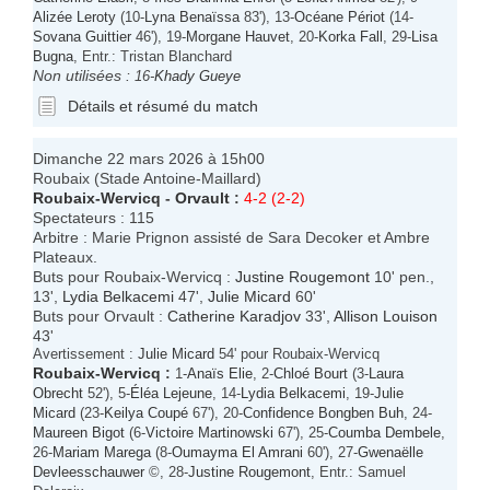
Alizée Leroty
(10-
Lyna Benaïssa
83'), 13-
Océane Périot
(14-
Sovana Guittier
46'), 19-
Morgane Hauvet
, 20-
Korka Fall
, 29-
Lisa
Bugna
, Entr.: Tristan Blanchard
Non utilisées :
16-
Khady Gueye
Détails et résumé du match
Dimanche 22 mars 2026 à 15h00
Roubaix (Stade Antoine-Maillard)
Roubaix-Wervicq
-
Orvault
:
4-2 (2-2)
Spectateurs : 115
Arbitre : Marie Prignon assisté de Sara Decoker et Ambre
Plateaux.
Buts pour Roubaix-Wervicq :
Justine Rougemont
10' pen.,
13',
Lydia Belkacemi
47',
Julie Micard
60'
Buts pour Orvault :
Catherine Karadjov
33',
Allison Louison
43'
Avertissement :
Julie Micard
54' pour Roubaix-Wervicq
Roubaix-Wervicq
:
1-
Anaïs Elie
, 2-
Chloé Bourt
(3-
Laura
Obrecht
52'), 5-
Éléa Lejeune
, 14-
Lydia Belkacemi
, 19-
Julie
Micard
(23-
Keilya Coupé
67'), 20-
Confidence Bongben Buh
, 24-
Maureen Bigot
(6-
Victoire Martinowski
67'), 25-
Coumba Dembele
,
26-
Mariam Marega
(8-
Oumayma El Amrani
60'), 27-
Gwenaëlle
Devleesschauwer
©, 28-
Justine Rougemont
, Entr.: Samuel