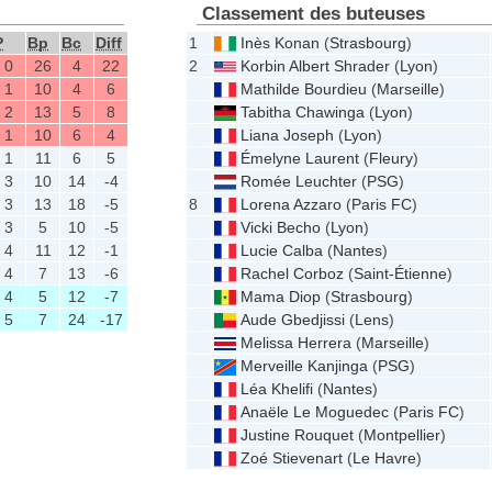
Classement des buteuses
P
Bp
Bc
Diff
1
Inès Konan
(
Strasbourg
)
0
26
4
22
2
Korbin Albert Shrader
(
Lyon
)
1
10
4
6
Mathilde Bourdieu
(
Marseille
)
2
13
5
8
Tabitha Chawinga
(
Lyon
)
1
10
6
4
Liana Joseph
(
Lyon
)
1
11
6
5
Émelyne Laurent
(
Fleury
)
3
10
14
-4
Romée Leuchter
(
PSG
)
3
13
18
-5
8
Lorena Azzaro
(
Paris FC
)
3
5
10
-5
Vicki Becho
(
Lyon
)
4
11
12
-1
Lucie Calba
(
Nantes
)
4
7
13
-6
Rachel Corboz
(
Saint-Étienne
)
4
5
12
-7
Mama Diop
(
Strasbourg
)
5
7
24
-17
Aude Gbedjissi
(
Lens
)
Melissa Herrera
(
Marseille
)
Merveille Kanjinga
(
PSG
)
Léa Khelifi
(
Nantes
)
Anaële Le Moguedec
(
Paris FC
)
Justine Rouquet
(
Montpellier
)
Zoé Stievenart
(
Le Havre
)