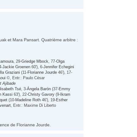
uak et Mara Pansart. Quatrième arbitre :
Samoura
, 29-
Griedge Mbock
, 77-
Olga
4-
Jackie Groenen
60'), 6-
Jennifer Echegini
lla Graziani
(11-
Florianne Jourde
46'), 17-
oui
©, Entr.: Paulo César
 Ajibade
lisabeth Tsé
, 3-
Ángela Barón
(37-
Emmy
h Kassi
63'), 22-
Christy Gavory
(9-
Ikram
quet
(10-
Madeline Roth
46'), 19-
Esther
venart
, Entr.: Maxime Di Liberto
cence de Florianne Jourde.