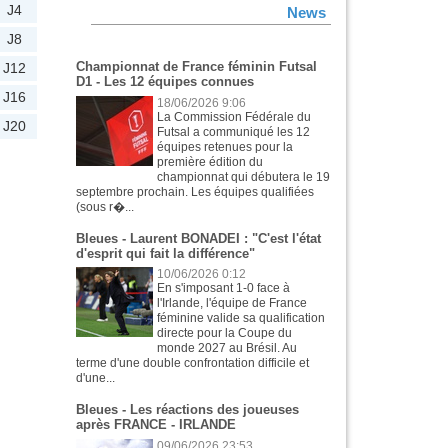
J4
News
J8
Championnat de France féminin Futsal
J12
D1 - Les 12 équipes connues
J16
18/06/2026 9:06
La Commission Fédérale du
J20
Futsal a communiqué les 12
équipes retenues pour la
première édition du
championnat qui débutera le 19
septembre prochain. Les équipes qualifiées
(sous r�...
Bleues - Laurent BONADEI : "C'est l'état
d'esprit qui fait la différence"
10/06/2026 0:12
En s'imposant 1-0 face à
l'Irlande, l'équipe de France
féminine valide sa qualification
directe pour la Coupe du
monde 2027 au Brésil. Au
terme d'une double confrontation difficile et
d'une...
Bleues - Les réactions des joueuses
après FRANCE - IRLANDE
09/06/2026 23:53