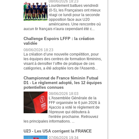
08/06/2026 18:23
Lourdement battues vendredi
(0-5), les Françaises ont mieux
réagi ce lundi pour la seconde
opposition face aux U20
américaines. Une rencontre où
aucun tir français n'aura cependant été c...
Challenge Espoirs LFFP : la création
validée
08/06/2026 18:23
La création d’une nouvelle compétition, pour
les équipes des centres de formation féminins,
visant à densifier l’offre de pratique de ces
catégories, a été adoptée lors de l'Assemb...
Championnat de France féminin Futsal
D1 - Le règlement adopté, les 12 équipes
potentielles connues
08/06/2026 18:03
L'Assemblée Générale de la
FFF organisée le 6 juin 2026 à
Ajaccio a voté le règlement de
l'épreuve qui débutera à
l'entrée prochaine. Retrouvez
les principales informations. ...
U23 - Les USA corrigent la FRANCE
07/06/2026 19:34