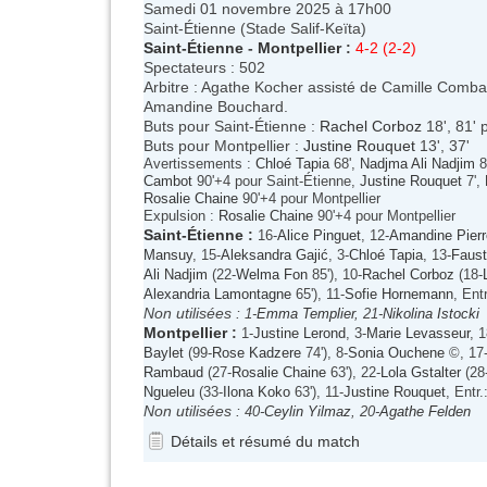
Samedi 01 novembre 2025 à 17h00
Saint-Étienne (Stade Salif-Keïta)
Saint-Étienne
-
Montpellier
:
4-2 (2-2)
Spectateurs : 502
Arbitre : Agathe Kocher assisté de Camille Comba
Amandine Bouchard.
Buts pour Saint-Étienne :
Rachel Corboz
18', 81' 
Buts pour Montpellier :
Justine Rouquet
13', 37'
Avertissements :
Chloé Tapia
68',
Nadjma Ali Nadjim
8
Cambot
90'+4 pour Saint-Étienne,
Justine Rouquet
7',
Rosalie Chaine
90'+4 pour Montpellier
Expulsion :
Rosalie Chaine
90'+4 pour Montpellier
Saint-Étienne
:
16-
Alice Pinguet
, 12-
Amandine Pierr
Mansuy
, 15-
Aleksandra Gajić
, 3-
Chloé Tapia
, 13-
Faust
Ali Nadjim
(22-
Welma Fon
85'), 10-
Rachel Corboz
(18-
Alexandria Lamontagne
65'), 11-
Sofie Hornemann
, Ent
Non utilisées :
1-
Emma Templier
, 21-
Nikolina Istocki
Montpellier
:
1-
Justine Lerond
, 3-
Marie Levasseur
, 1
Baylet
(99-
Rose Kadzere
74'), 8-
Sonia Ouchene
©, 17
Rambaud
(27-
Rosalie Chaine
63'), 22-
Lola Gstalter
(28
Ngueleu
(33-
Ilona Koko
63'), 11-
Justine Rouquet
, Entr
Non utilisées :
40-
Ceylin Yilmaz
, 20-
Agathe Felden
Détails et résumé du match