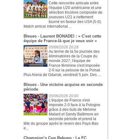
Cette rencontre amicale entre
l'équipe U20 américaine et une
sélection tricolore composée de
joueuses U21 a nettement
tourné en faveur des USA (5-0).
Match amical international ...
Bleues - Laurent BONADEI : « C'est cette
équipe de France-là que je veux voir »
05/06/2026 20:28
Au terme de la 5e journée des
éliminatoires de la Coupe du
monde 2027, l'équipe de
France féminine s'est imposée
2-0 sur la pelouse de la Polsat
Plus Arena de Gdansk, vendredi 5 juin. Des ...
Bleues - Une victoire acquise en seconde
période
05/06/2026 20:00
L'équipe de France s'est
imposée 2-0 face à la Pologne
grâce à des buts de Melvine
Malard et Sandy Baltimore en
seconde période et prend la
tête du groupe après le revers des Pays-Bas
e...
Champion’s Cup Rekupo : Le FC