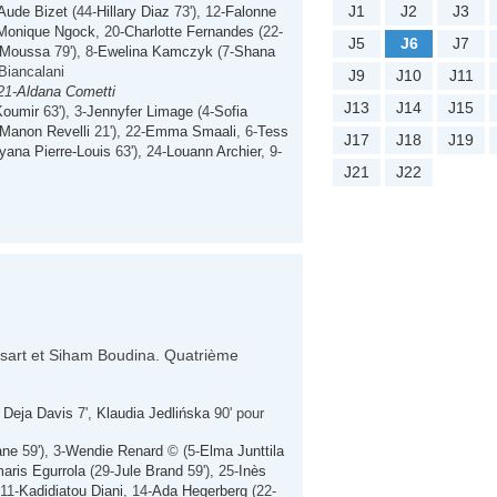
J1
J2
J3
Aude Bizet
(44-
Hillary Diaz
73'), 12-
Falonne
Monique Ngock
, 20-
Charlotte Fernandes
(22-
J5
J6
J7
 Moussa
79'), 8-
Ewelina Kamczyk
(7-
Shana
 Biancalani
J9
J10
J11
21-
Aldana Cometti
J13
J14
J15
Koumir
63'), 3-
Jennyfer Limage
(4-
Sofia
Manon Revelli
21'), 22-
Emma Smaali
, 6-
Tess
J17
J18
J19
yana Pierre-Louis
63'), 24-
Louann Archier
, 9-
J21
J22
rassart et Siham Boudina. Quatrième
,
Deja Davis
7',
Klaudia Jedlińska
90' pour
ane
59'), 3-
Wendie Renard
© (5-
Elma Junttila
aris Egurrola
(29-
Jule Brand
59'), 25-
Inès
 11-
Kadidiatou Diani
, 14-
Ada Hegerberg
(22-