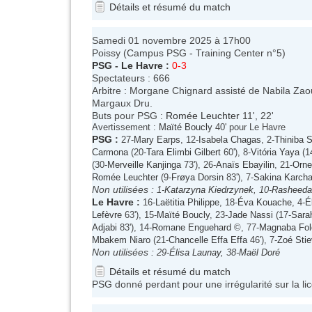
Détails et résumé du match
Samedi 01 novembre 2025 à 17h00
Poissy (Campus PSG - Training Center n°5)
PSG
-
Le Havre
:
0-3
Spectateurs : 666
Arbitre : Morgane Chignard assisté de Nabila Zao
Margaux Dru.
Buts pour PSG :
Romée Leuchter
11', 22'
Avertissement :
Maïté Boucly
40' pour Le Havre
PSG
:
27-
Mary Earps
, 12-
Isabela Chagas
, 2-
Thiniba 
Carmona
(20-
Tara Elimbi Gilbert
60'), 8-
Vitória Yaya
(1
(30-
Merveille Kanjinga
73'), 26-
Anaïs Ebayilin
, 21-
Orne
Romée Leuchter
(9-
Frøya Dorsin
83'), 7-
Sakina Karcha
Non utilisées :
1-
Katarzyna Kiedrzynek
, 10-
Rasheedat
Le Havre
:
16-
Laëtitia Philippe
, 18-
Éva Kouache
, 4-
É
Lefèvre
63'), 15-
Maïté Boucly
, 23-
Jade Nassi
(17-
Sara
Adjabi
83'), 14-
Romane Enguehard
©, 77-
Magnaba Fol
Mbakem Niaro
(21-
Chancelle Effa Effa
46'), 7-
Zoé Stie
Non utilisées :
29-
Élisa Launay
, 38-
Maël Doré
Détails et résumé du match
PSG donné perdant pour une irrégularité sur la li