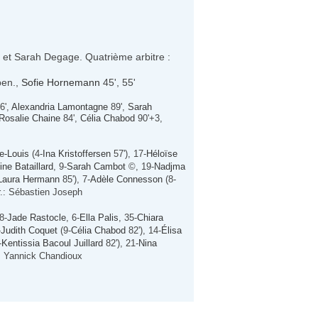
 et Sarah Degage. Quatrième arbitre :
pen.,
Sofie Hornemann
45', 55'
6',
Alexandria Lamontagne
89',
Sarah
Rosalie Chaine
84',
Célia Chabod
90'+3,
e-Louis
(4-
Ina Kristoffersen
57'), 17-
Héloïse
ine Bataillard
, 9-
Sarah Cambot
©, 19-
Nadjma
Laura Hermann
85'), 7-
Adèle Connesson
(8-
r.: Sébastien Joseph
8-
Jade Rastocle
, 6-
Ella Palis
, 35-
Chiara
-
Judith Coquet
(9-
Célia Chabod
82'), 14-
Élisa
-
Kentissia Bacoul Juillard
82'), 21-
Nina
.: Yannick Chandioux