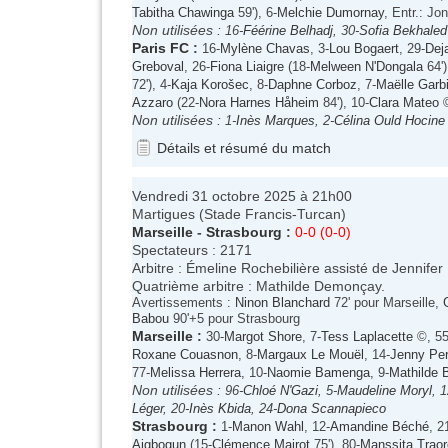
Tabitha Chawinga
59'), 6-
Melchie Dumornay
, Entr.: Jo
Non utilisées :
16-
Féérine Belhadj
, 30-
Sofia Bekhaled
Paris FC
:
16-
Mylène Chavas
, 3-
Lou Bogaert
, 29-
Dej
Greboval
, 26-
Fiona Liaigre
(18-
Melween N'Dongala
64')
72'), 4-
Kaja Korošec
, 8-
Daphne Corboz
, 7-
Maëlle Garb
Azzaro
(22-
Nora Harnes Håheim
84'), 10-
Clara Mateo
©
Non utilisées :
1-
Inès Marques
, 2-
Célina Ould Hocine
Détails et résumé du match
Vendredi 31 octobre 2025 à 21h00
Martigues (Stade Francis-Turcan)
Marseille
-
Strasbourg
:
0-0 (0-0)
Spectateurs : 2171
Arbitre : Émeline Rochebilière assisté de Jennife
Quatrième arbitre : Mathilde Demonçay.
Avertissements :
Ninon Blanchard
72' pour Marseille,
Babou
90'+5 pour Strasbourg
Marseille
:
30-
Margot Shore
, 7-
Tess Laplacette
©, 55
Roxane Couasnon
, 8-
Margaux Le Mouël
, 14-
Jenny Per
77-
Melissa Herrera
, 10-
Naomie Bamenga
, 9-
Mathilde 
Non utilisées :
96-
Chloé N'Gazi
, 5-
Maudeline Moryl
, 1
Léger
, 20-
Inès Kbida
, 24-
Dona Scannapieco
Strasbourg
:
1-
Manon Wahl
, 12-
Amandine Béché
, 2
Aigbogun
(15-
Clémence Mairot
75'), 80-
Manssita Traor