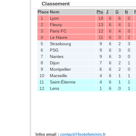
Classement
Place
Nom
Pts
J
G
N
1
Lyon
18
6
6
0
2
Fleury
13
6
4
1
3
Paris FC
12
6
4
0
4
Le Havre
11
6
3
2
5
Strasbourg
9
6
2
3
6
PSG
9
6
3
0
7
Nantes
9
6
3
0
8
Dijon
7
6
2
1
9
Montpellier
6
6
2
0
10
Marseille
4
6
1
1
11
Saint-Étienne
4
6
1
1
12
Lens
1
6
0
1
Infos email :
contact@footofeminin.fr