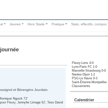
al
Jeunes
Hors Stade
Pratique
Stats, effectifs, compos
 journée
Fleury-Lens 4-0
Lyon-Paris FC 1-0
Marseille-Strasbourg 0-0
Nantes-Dijon 1-2
PSG-Le Havre 0-3
Saint-Étienne-Montpellier 
Classements
Rossignol et Bérengère Jourdain.
Monique Ngock
72'
Calendrier
pour Fleury,
Jennyfer Limage
62',
Tess David