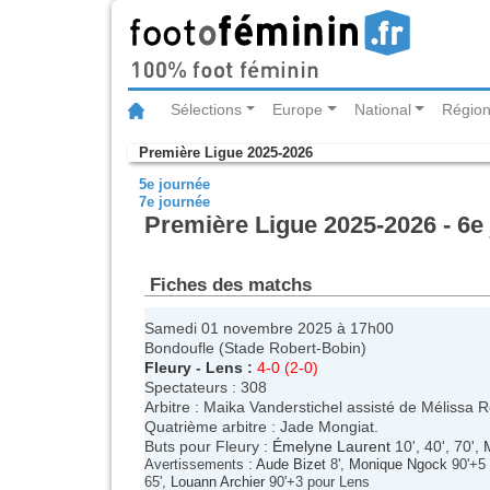
Sélections
Europe
National
Région
Première Ligue 2025-2026
5e journée
7e journée
Première Ligue 2025-2026 - 6e
Fiches des matchs
Samedi 01 novembre 2025 à 17h00
Bondoufle (Stade Robert-Bobin)
Fleury
-
Lens
:
4-0 (2-0)
Spectateurs : 308
Arbitre : Maika Vanderstichel assisté de Mélissa 
Quatrième arbitre : Jade Mongiat.
Buts pour Fleury :
Émelyne Laurent
10', 40', 70',
Avertissements :
Aude Bizet
8',
Monique Ngock
90'+5 
65',
Louann Archier
90'+3 pour Lens