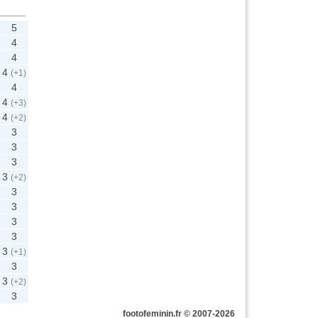
5
4
4
4
(+1)
4
4
(+3)
4
(+2)
3
3
3
3
(+2)
3
3
3
3
3
(+1)
3
3
(+2)
3
footofeminin.fr © 2007-2026