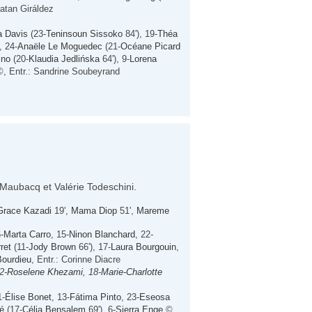
natan Giráldez
a Davis
(23-
Teninsoun Sissoko
84'), 19-
Théa
, 24-
Anaële Le Moguedec
(21-
Océane Picard
ino
(20-
Klaudia Jedlińska
64'), 9-
Lorena
, Entr.: Sandrine Soubeyrand
r Maubacq et Valérie Todeschini.
Grace Kazadi
19',
Mama Diop
51',
Mareme
-
Marta Carro
, 15-
Ninon Blanchard
, 22-
ret
(11-
Jody Brown
66'), 17-
Laura Bourgouin
,
Bourdieu
, Entr.: Corinne Diacre
2-
Roselene Khezami
, 18-
Marie-Charlotte
1-
Élise Bonet
, 13-
Fátima Pinto
, 23-
Eseosa
é
(17-
Célia Bensalem
69'), 6-
Sierra Enge
©,