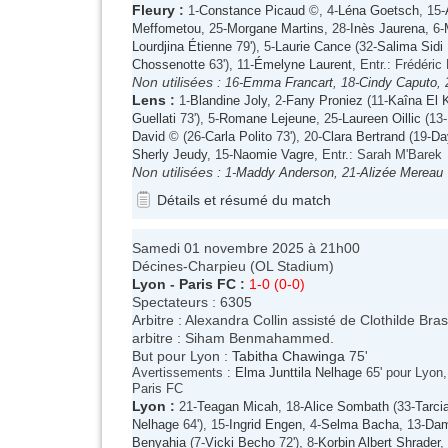
Fleury
:
1-
Constance Picaud
©, 4-
Léna Goetsch
, 15-
Meffometou
, 25-
Morgane Martins
, 28-
Inès Jaurena
, 6-
Lourdjina Étienne
79'), 5-
Laurie Cance
(32-
Salima Sidi
Chossenotte
63'), 11-
Émelyne Laurent
, Entr.: Frédéric
Non utilisées :
16-
Emma Francart
, 18-
Cindy Caputo
, 
Lens
:
1-
Blandine Joly
, 2-
Fany Proniez
(11-
Kaîna El 
Guellati
73'), 5-
Romane Lejeune
, 25-
Laureen Oillic
(13-
David
© (26-
Carla Polito
73'), 20-
Clara Bertrand
(19-
Da
Sherly Jeudy
, 15-
Naomie Vagre
, Entr.: Sarah M'Barek
Non utilisées :
1-
Maddy Anderson
, 21-
Alizée Mereau
Détails et résumé du match
Samedi 01 novembre 2025 à 21h00
Décines-Charpieu (OL Stadium)
Lyon
-
Paris FC
:
1-0 (0-0)
Spectateurs : 6305
Arbitre : Alexandra Collin assisté de Clothilde B
arbitre : Siham Benmahammed.
But pour Lyon :
Tabitha Chawinga
75'
Avertissements :
Elma Junttila Nelhage
65' pour Lyon
Paris FC
Lyon
:
21-
Teagan Micah
, 18-
Alice Sombath
(33-
Tarci
Nelhage
64'), 15-
Ingrid Engen
, 4-
Selma Bacha
, 13-
Dam
Benyahia
(7-
Vicki Becho
72'), 8-
Korbin Albert Shrader
,