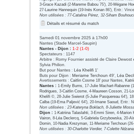
3-
Grace Kazadi
(2-
Mareme Babou
75'), 20-
Mégane Hoe
27-
Laurine Hannequin
(19-
Inès Konan
86'), Entr.: Vinc
Non utilisées :
77-
Catalina Pérez
, 32-
Siham Bouhouc
Détails et résumé du match
Samedi 01 novembre 2025 à 17h00
Nantes (Stade Marcel-Saupin)
Nantes
-
Dijon
:
1-2 (1-0)
Spectateurs : 1147
Arbitre : Romy Fournier assisté de Claire Dewost e
Sylvia Philion.
But pour Nantes :
Léa Khelifi
1'
Buts pour Dijon :
Meriame Terchoun
49',
Léa Decl
Avertissements :
Caitlin Cosme
18' pour Nantes,
Katri
Nantes
:
1-
Emily Burns
, 17-
Julie Machart-Rabanne
(1
Rodrigues
, 3-
Caitlin Cosme
, 4-
Maureen Cosson
, 21-
Lo
Khelifi
©, 28-
Julie Swierot
(5-
Julie Pasquereau
64'), 18
Calba
(19-
Ema Paljević
64'), 20-
Imane Saoud
, Entr.: 
Non utilisées :
23-
Kateryna Boklach
, 8-
Juliette Moss
Dijon
:
1-
Katriina Talaslahti
, 3-
Emmi Siren
, 4-
Marion 
Vairon
, 8-
Léa Declercq
, 5-
Gabriela Grzybowska
, 20-
Aï
Domin
, 10-
Nadia Krezyman
, 11-
Meriame Terchoun
(26
Non utilisées :
30-
Charlotte Verdier
, 7-
Colette Ndzana