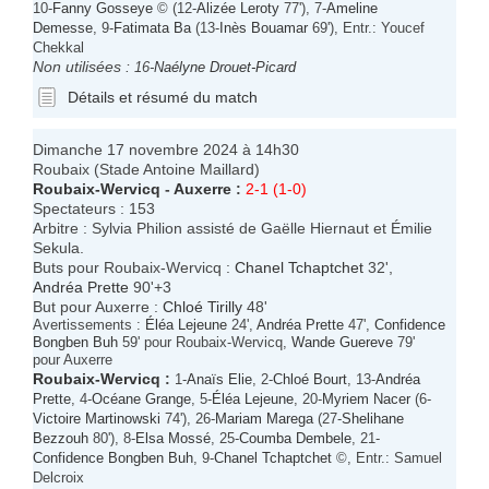
10-
Fanny Gosseye
© (12-
Alizée Leroty
77'), 7-
Ameline
Demesse
, 9-
Fatimata Ba
(13-
Inès Bouamar
69'), Entr.: Youcef
Chekkal
Non utilisées :
16-
Naélyne Drouet-Picard
Détails et résumé du match
Dimanche 17 novembre 2024 à 14h30
Roubaix (Stade Antoine Maillard)
Roubaix-Wervicq
-
Auxerre
:
2-1 (1-0)
Spectateurs : 153
Arbitre : Sylvia Philion assisté de Gaëlle Hiernaut et Émilie
Sekula.
Buts pour Roubaix-Wervicq :
Chanel Tchaptchet
32',
Andréa Prette
90'+3
But pour Auxerre :
Chloé Tirilly
48'
Avertissements :
Éléa Lejeune
24',
Andréa Prette
47',
Confidence
Bongben Buh
59' pour Roubaix-Wervicq,
Wande Guereve
79'
pour Auxerre
Roubaix-Wervicq
:
1-
Anaïs Elie
, 2-
Chloé Bourt
, 13-
Andréa
Prette
, 4-
Océane Grange
, 5-
Éléa Lejeune
, 20-
Myriem Nacer
(6-
Victoire Martinowski
74'), 26-
Mariam Marega
(27-
Shelihane
Bezzouh
80'), 8-
Elsa Mossé
, 25-
Coumba Dembele
, 21-
Confidence Bongben Buh
, 9-
Chanel Tchaptchet
©, Entr.: Samuel
Delcroix