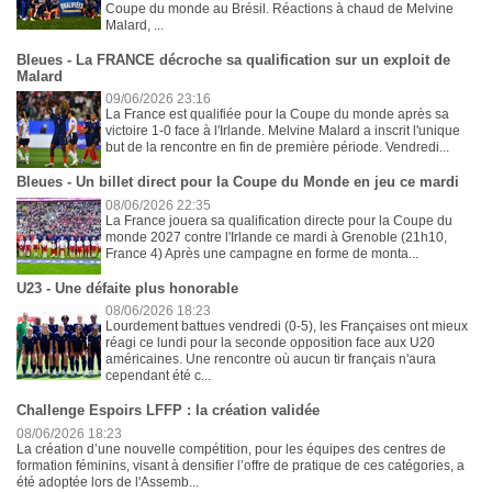
Coupe du monde au Brésil. Réactions à chaud de Melvine
Malard, ...
Bleues - La FRANCE décroche sa qualification sur un exploit de
Malard
09/06/2026 23:16
La France est qualifiée pour la Coupe du monde après sa
victoire 1-0 face à l'Irlande. Melvine Malard a inscrit l'unique
but de la rencontre en fin de première période. Vendredi...
Bleues - Un billet direct pour la Coupe du Monde en jeu ce mardi
08/06/2026 22:35
La France jouera sa qualification directe pour la Coupe du
monde 2027 contre l'Irlande ce mardi à Grenoble (21h10,
France 4) Après une campagne en forme de monta...
U23 - Une défaite plus honorable
08/06/2026 18:23
Lourdement battues vendredi (0-5), les Françaises ont mieux
réagi ce lundi pour la seconde opposition face aux U20
américaines. Une rencontre où aucun tir français n'aura
cependant été c...
Challenge Espoirs LFFP : la création validée
08/06/2026 18:23
La création d’une nouvelle compétition, pour les équipes des centres de
formation féminins, visant à densifier l’offre de pratique de ces catégories, a
été adoptée lors de l'Assemb...