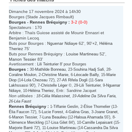
Dimanche 17 novembre 2024 à 14h30
Bourges (Stade Jacques Rimbault)
Bourges
-
Rennes Bréquigny
:
3-2 (0-0)
Spectateurs : 170
Arbitre : Thaïs Guiose assisté de Mounir Ennasri et
Benjamin Lecoq.
Buts pour Bourges :
Nguenar Ndiaye
62', 90'+2,
Héléna
Theriez
75'
Buts pour Rennes Bréquigny :
Louise Martineau
52',
Manon Tessier
83'
Avertissement :
Lili Teinturier
8' pour Bourges
Bourges
:
30-
Mathilde Bonneau
, 23-
Souhina Hadj Safi
, 28-
Coraline Moulon
, 2-
Christine Manie
, 6-
Léocade Bailly
, 15-
Marie
Diop
(14-
Lola Chezeau
72'), 27-
Afi Rifela Dogli
(11-
Sara
Lakhssassi
90'), 7-
Christelle Léger
©, 29-
Lili Teinturier
, 9-
Nguenar
Ndiaye
, 10-
Héléna Theriez
, Entr.: Sandrine Jacquet
Non utilisées :
18-
Célia Malassinet
, 19-
Adeline Da Silva Faria
,
26-
Léa Faust
Rennes Bréquigny
:
1-
Tiffanie Geslin
, 2-
Élise Thomelier
(13-
Élia Faucon
72'), 5-
Lucie Forest
, 4-
Galina Gras
, 3-
Joane Granet
,
6-
Manon Tessier
, 7-
Luna Beaulieu
(12-
Haloua Ahamada
55'), 8-
Clémence Merckling
(17-
Lisa Gilet
84'), 10-
Camille Lepaisant
(15-
Marjorie Barré
72'), 11-
Louise Martineau
(14-
Cassandra Da Silva