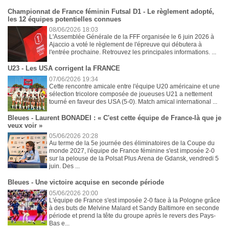
Championnat de France féminin Futsal D1 - Le règlement adopté,
les 12 équipes potentielles connues
08/06/2026 18:03
L'Assemblée Générale de la FFF organisée le 6 juin 2026 à
Ajaccio a voté le règlement de l'épreuve qui débutera à
l'entrée prochaine. Retrouvez les principales informations. ...
U23 - Les USA corrigent la FRANCE
07/06/2026 19:34
Cette rencontre amicale entre l'équipe U20 américaine et une
sélection tricolore composée de joueuses U21 a nettement
tourné en faveur des USA (5-0). Match amical international ...
Bleues - Laurent BONADEI : « C'est cette équipe de France-là que je
veux voir »
05/06/2026 20:28
Au terme de la 5e journée des éliminatoires de la Coupe du
monde 2027, l'équipe de France féminine s'est imposée 2-0
sur la pelouse de la Polsat Plus Arena de Gdansk, vendredi 5
juin. Des ...
Bleues - Une victoire acquise en seconde période
05/06/2026 20:00
L'équipe de France s'est imposée 2-0 face à la Pologne grâce
à des buts de Melvine Malard et Sandy Baltimore en seconde
période et prend la tête du groupe après le revers des Pays-
Bas e...