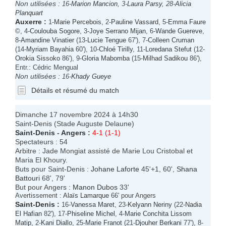
Non utilisées :
16-
Marion Mancion
, 3-
Laura Parsy
, 28-
Alicia
Planquart
Auxerre
:
1-
Marie Percebois
, 2-
Pauline Vassard
, 5-
Emma Faure
©, 4-
Coulouba Sogore
, 3-
Joye Serrano Mijan
, 6-
Wande Guereve
,
8-
Amandine Vinatier
(13-
Lucie Tengue
67'), 7-
Colleen Cruman
(14-
Myriam Bayahia
60'), 10-
Chloé Tirilly
, 11-
Loredana Stefut
(12-
Orokia Sissoko
86'), 9-
Gloria Mabomba
(15-
Milhad Sadikou
86'),
Entr.: Cédric Mengual
Non utilisées :
16-
Khady Gueye
Détails et résumé du match
Dimanche 17 novembre 2024 à 14h30
Saint-Denis (Stade Auguste Delaune)
Saint-Denis
-
Angers
:
4-1 (1-1)
Spectateurs : 54
Arbitre : Jade Mongiat assisté de Marie Lou Cristobal et
Maria El Khoury.
Buts pour Saint-Denis :
Johane Laforte
45'+1, 60',
Shana
Battouri
68', 79'
But pour Angers :
Manon Dubos
33'
Avertissement :
Alaïs Lamarque
66' pour Angers
Saint-Denis
:
16-
Vanessa Maret
, 23-
Kelyann Neriny
(22-
Nadia
El Hafian
82'), 17-
Phiseline Michel
, 4-
Marie Conchita Lissom
Matip
, 2-
Kani Diallo
, 25-
Marie Franot
(21-
Djouher Berkani
77'), 8-