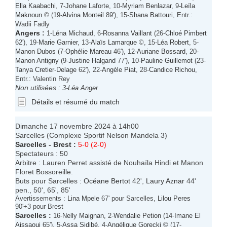
Ella Kaabachi
, 7-
Johane Laforte
, 10-
Myriam Benlazar
, 9-
Leïla
Maknoun
© (19-
Alvina Monteil
89'), 15-
Shana Battouri
, Entr.:
Wadii Fadly
Angers
:
1-
Léna Michaud
, 6-
Rosanna Vaillant
(26-
Chloé Pimbert
62'), 19-
Marie Garnier
, 13-
Alaïs Lamarque
©, 15-
Léa Robert
, 5-
Manon Dubos
(7-
Ophélie Mareau
46'), 12-
Auriane Bossard
, 20-
Manon Antigny
(9-
Justine Halgand
77'), 10-
Pauline Guillemot
(23-
Tanya Cretier-Delage
62'), 22-
Angèle Piat
, 28-
Candice Richou
,
Entr.: Valentin Rey
Non utilisées :
3-
Léa Anger
Détails et résumé du match
Dimanche 17 novembre 2024 à 14h00
Sarcelles (Complexe Sportif Nelson Mandela 3)
Sarcelles
-
Brest
:
5-0 (2-0)
Spectateurs : 50
Arbitre : Lauren Perret assisté de Nouhaïla Hindi et Manon
Floret Bossoreille.
Buts pour Sarcelles :
Océane Bertot
42',
Laury Aznar
44'
pen., 50', 65', 85'
Avertissements :
Lina Mpele
67' pour Sarcelles,
Lilou Peres
90'+3 pour Brest
Sarcelles
:
16-
Nelly Maignan
, 2-
Wendalie Petion
(14-
Imane El
Aissaoui
65'), 5-
Assa Sidibé
, 4-
Angélique Gorecki
© (17-