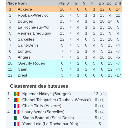
Place
Nom
Pts
J
G
N
P
Bp
Bc
Diff
1
Auxerre
18
7
6
0
1
22
8
14
2
Roubaix-Wervicq
16
7
5
1
1
15
4
11
3
Bourges
13
7
4
1
2
20
14
6
4
La Roche-sur-Yon
13
7
4
1
2
15
10
5
5
Rennes Bréquigny
13
7
4
1
2
13
9
4
6
Sarcelles
12
7
4
0
3
15
10
5
7
Saint-Denis
9
7
3
0
4
9
13
-4
8
Longvic
7
7
2
1
4
5
12
-7
9
Angers
7
7
2
1
4
10
16
-6
10
Quevilly Rouen
6
7
2
0
5
8
15
-7
11
Caen
5
7
1
2
4
8
12
-4
12
Brest
3
7
1
0
6
6
23
-17
Classement des buteuses
1
Nguenar Ndiaye
(
Bourges
)
12
(+2)
2
Chanel Tchaptchet
(
Roubaix-Wervicq
)
6
(+1)
Chloé Tirilly
(
Auxerre
)
6
(+1)
4
Laury Aznar
(
Sarcelles
)
5
(+4)
Shana Battouri
(
Saint-Denis
)
5
(+2)
Yama Lelo
(
La Roche-sur-Yon
)
5