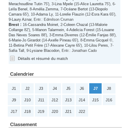
Merachoudline Tutin
75'), 3-
Lina Mpele
(15-
Alice Lauretta
75'), 6-
Leïla Benel
, 8-
Amélia Zemma
, 7-
Océane Bertot
(13-
Diopolo
Camara
65'), 10-
Adama Ly
, 11-
Lorelie Flauzin
(12-
Esra Kara
65'),
9-
Laury Aznar
, Entr.: Edmilson Cruman
Brest
:
16-
Cassandra Moinet
, 2-
Coleen Chazal
(13-
Malorie
Collange
82'), 5-
Manon Talarmein
, 4-
Adelicia Forest
(15-
Louane
Das Neves Soares
88'), 3-
Emma Diverres
(12-
Émilie Fanjas
88'),
6-
Marie-Jo Girardot
(14-
Axelle Pineau
65'), 8-
Emma Gicquel
©,
11-
Betina Petit Frère
(17-
Alexane Cayre
65'), 10-
Lilou Peres
, 7-
Safia Tall
, 9-
Lysiane Blacodon
, Entr.: Jonathan Cado
Détails et résumé du match
Calendrier
J1
J2
J3
J4
J5
J6
J7
J8
J9
J10
J11
J12
J13
J14
J15
J16
J17
J18
J19
J20
J21
J22
Classement