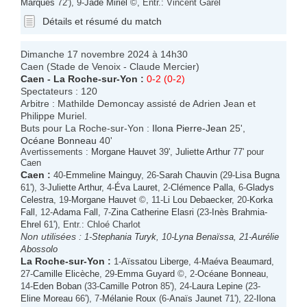
Marques
72'), 9-
Jade Miriel
©, Entr.: Vincent Garel
Détails et résumé du match
Dimanche 17 novembre 2024 à 14h30
Caen (Stade de Venoix - Claude Mercier)
Caen
-
La Roche-sur-Yon
:
0-2 (0-2)
Spectateurs : 120
Arbitre : Mathilde Demoncay assisté de Adrien Jean et
Philippe Muriel.
Buts pour La Roche-sur-Yon :
Ilona Pierre-Jean
25',
Océane Bonneau
40'
Avertissements :
Morgane Hauvet
39',
Juliette Arthur
77' pour
Caen
Caen
:
40-
Emmeline Mainguy
, 26-
Sarah Chauvin
(29-
Lisa Bugna
61'), 3-
Juliette Arthur
, 4-
Éva Lauret
, 2-
Clémence Palla
, 6-
Gladys
Celestra
, 19-
Morgane Hauvet
©, 11-
Li Lou Debaecker
, 20-
Korka
Fall
, 12-
Adama Fall
, 7-
Zina Catherine Elasri
(23-
Inès Brahmia-
Ehrel
61'), Entr.: Chloé Charlot
Non utilisées :
1-
Stephania Turyk
, 10-
Lyna Benaïssa
, 21-
Aurélie
Abossolo
La Roche-sur-Yon
:
1-
Aïssatou Liberge
, 4-
Maéva Beaumard
,
27-
Camille Elicèche
, 29-
Emma Guyard
©, 2-
Océane Bonneau
,
14-
Eden Boban
(33-
Camille Potron
85'), 24-
Laura Lepine
(23-
Eline Moreau
66'), 7-
Mélanie Roux
(6-
Anaïs Jaunet
71'), 22-
Ilona