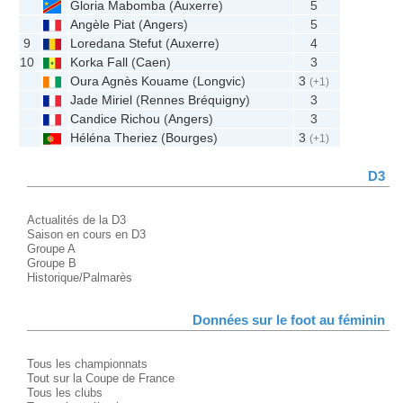
Gloria Mabomba
(
Auxerre
)
5
Angèle Piat
(
Angers
)
5
9
Loredana Stefut
(
Auxerre
)
4
10
Korka Fall
(
Caen
)
3
Oura Agnès Kouame
(
Longvic
)
3
(+1)
Jade Miriel
(
Rennes Bréquigny
)
3
Candice Richou
(
Angers
)
3
Héléna Theriez
(
Bourges
)
3
(+1)
D3
Actualités de la D3
Saison en cours en D3
Groupe A
Groupe B
Historique/Palmarès
Données sur le foot au féminin
Tous les championnats
Tout sur la Coupe de France
Tous les clubs