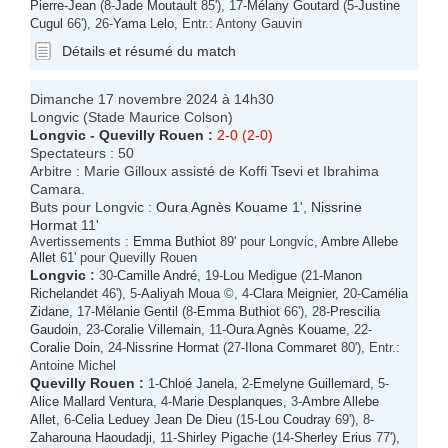
Pierre-Jean
(8-
Jade Moutault
85'), 17-
Mélany Goutard
(5-
Justine
Cugul
66'), 26-
Yama Lelo
, Entr.: Antony Gauvin
Détails et résumé du match
Dimanche 17 novembre 2024 à 14h30
Longvic (Stade Maurice Colson)
Longvic
-
Quevilly Rouen
:
2-0 (2-0)
Spectateurs : 50
Arbitre : Marie Gilloux assisté de Koffi Tsevi et Ibrahima
Camara.
Buts pour Longvic :
Oura Agnès Kouame
1',
Nissrine
Hormat
11'
Avertissements :
Emma Buthiot
89' pour Longvic,
Ambre Allebe
Allet
61' pour Quevilly Rouen
Longvic
:
30-
Camille André
, 19-
Lou Medigue
(21-
Manon
Richelandet
46'), 5-
Aaliyah Moua
©, 4-
Clara Meignier
, 20-
Camélia
Zidane
, 17-
Mélanie Gentil
(8-
Emma Buthiot
66'), 28-
Prescilia
Gaudoin
, 23-
Coralie Villemain
, 11-
Oura Agnès Kouame
, 22-
Coralie Doin
, 24-
Nissrine Hormat
(27-
Ilona Commaret
80'), Entr.:
Antoine Michel
Quevilly Rouen
:
1-
Chloé Janela
, 2-
Emelyne Guillemard
, 5-
Alice Mallard Ventura
, 4-
Marie Desplanques
, 3-
Ambre Allebe
Allet
, 6-
Celia Leduey Jean De Dieu
(15-
Lou Coudray
69'), 8-
Zaharouna Haoudadji
, 11-
Shirley Pigache
(14-
Sherley Erius
77'),