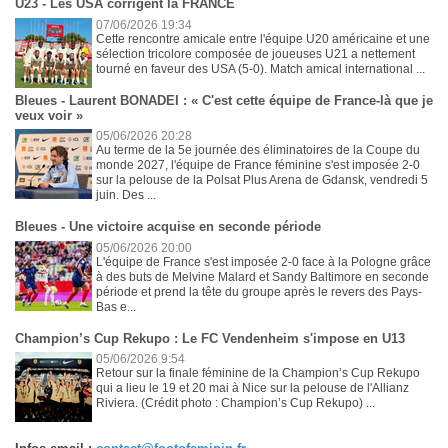
U23 - Les USA corrigent la FRANCE
07/06/2026 19:34
Cette rencontre amicale entre l'équipe U20 américaine et une
sélection tricolore composée de joueuses U21 a nettement
tourné en faveur des USA (5-0). Match amical international ...
Bleues - Laurent BONADEI : « C'est cette équipe de France-là que je
veux voir »
05/06/2026 20:28
Au terme de la 5e journée des éliminatoires de la Coupe du
monde 2027, l'équipe de France féminine s'est imposée 2-0
sur la pelouse de la Polsat Plus Arena de Gdansk, vendredi 5
juin. Des ...
Bleues - Une victoire acquise en seconde période
05/06/2026 20:00
L'équipe de France s'est imposée 2-0 face à la Pologne grâce
à des buts de Melvine Malard et Sandy Baltimore en seconde
période et prend la tête du groupe après le revers des Pays-
Bas e...
Champion’s Cup Rekupo : Le FC Vendenheim s'impose en U13
05/06/2026 9:54
Retour sur la finale féminine de la Champion’s Cup Rekupo
qui a lieu le 19 et 20 mai à Nice sur la pelouse de l'Allianz
Riviera. (Crédit photo : Champion’s Cup Rekupo) ...