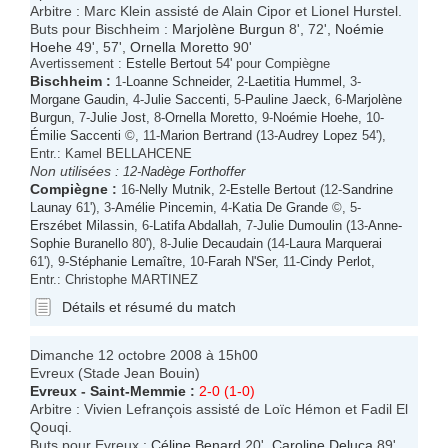
Arbitre : Marc Klein assisté de Alain Cipor et Lionel Hurstel.
Buts pour Bischheim :
Marjolène Burgun
8', 72',
Noémie
Hoehe
49', 57',
Ornella Moretto
90'
Avertissement :
Estelle Bertout
54' pour Compiègne
Bischheim
:
1-
Loanne Schneider
, 2-
Laetitia Hummel
, 3-
Morgane Gaudin
, 4-
Julie Saccenti
, 5-
Pauline Jaeck
, 6-
Marjolène
Burgun
, 7-
Julie Jost
, 8-
Ornella Moretto
, 9-
Noémie Hoehe
, 10-
Émilie Saccenti
©, 11-
Marion Bertrand
(13-
Audrey Lopez
54'),
Entr.: Kamel BELLAHCENE
Non utilisées :
12-
Nadège Forthoffer
Compiègne
:
16-
Nelly Mutnik
, 2-
Estelle Bertout
(12-
Sandrine
Launay
61'), 3-
Amélie Pincemin
, 4-
Katia De Grande
©, 5-
Erszébet Milassin
, 6-
Latifa Abdallah
, 7-
Julie Dumoulin
(13-
Anne-
Sophie Buranello
80'), 8-
Julie Decaudain
(14-
Laura Marquerai
61'), 9-
Stéphanie Lemaître
, 10-
Farah N'Ser
, 11-
Cindy Perlot
,
Entr.: Christophe MARTINEZ
Détails et résumé du match
Dimanche 12 octobre 2008 à 15h00
Evreux (Stade Jean Bouin)
Evreux
-
Saint-Memmie
:
2-0 (1-0)
Arbitre : Vivien Lefrançois assisté de Loïc Hémon et Fadil El
Qouqi.
Buts pour Evreux :
Céline Benard
20',
Caroline Deluca
89'