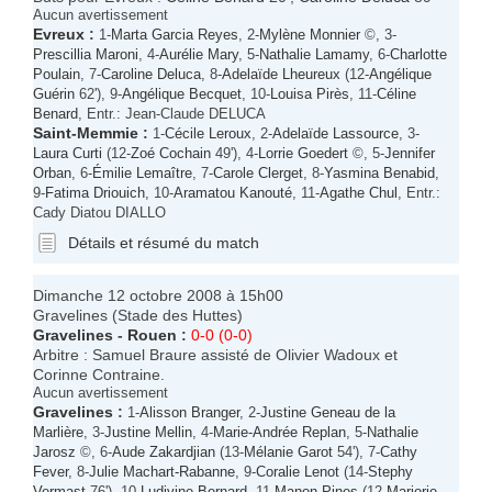
Aucun avertissement
Evreux
:
1-
Marta Garcia Reyes
, 2-
Mylène Monnier
©, 3-
Prescillia Maroni
, 4-
Aurélie Mary
, 5-
Nathalie Lamamy
, 6-
Charlotte
Poulain
, 7-
Caroline Deluca
, 8-
Adelaïde Lheureux
(12-
Angélique
Guérin
62'), 9-
Angélique Becquet
, 10-
Louisa Pirès
, 11-
Céline
Benard
, Entr.: Jean-Claude DELUCA
Saint-Memmie
:
1-
Cécile Leroux
, 2-
Adelaïde Lassource
, 3-
Laura Curti
(12-
Zoé Cochain
49'), 4-
Lorrie Goedert
©, 5-
Jennifer
Orban
, 6-
Émilie Lemaître
, 7-
Carole Clerget
, 8-
Yasmina Benabid
,
9-
Fatima Driouich
, 10-
Aramatou Kanouté
, 11-
Agathe Chul
, Entr.:
Cady Diatou DIALLO
Détails et résumé du match
Dimanche 12 octobre 2008 à 15h00
Gravelines (Stade des Huttes)
Gravelines
-
Rouen
:
0-0 (0-0)
Arbitre : Samuel Braure assisté de Olivier Wadoux et
Corinne Contraine.
Aucun avertissement
Gravelines
:
1-
Alisson Branger
, 2-
Justine Geneau de la
Marlière
, 3-
Justine Mellin
, 4-
Marie-Andrée Replan
, 5-
Nathalie
Jarosz
©, 6-
Aude Zakardjian
(13-
Mélanie Garot
54'), 7-
Cathy
Fever
, 8-
Julie Machart-Rabanne
, 9-
Coralie Lenot
(14-
Stephy
Vermast
76'), 10-
Ludivine Bernard
, 11-
Manon Pines
(12-
Marjorie