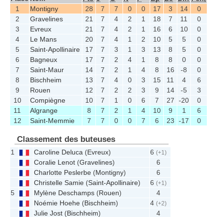
1
Montigny
28
7
7
0
0
17
3
14
0
2
Gravelines
21
7
4
2
1
18
7
11
0
3
Evreux
21
7
4
2
1
16
6
10
0
4
Le Mans
20
7
4
1
2
10
5
5
0
5
Saint-Apollinaire
17
7
3
1
3
13
8
5
0
6
Bagneux
17
7
2
4
1
8
8
0
0
7
Saint-Maur
14
7
2
1
4
8
16
-8
0
8
Bischheim
13
7
4
0
3
15
11
4
6
9
Rouen
12
7
2
2
3
9
14
-5
3
10
Compiègne
10
7
1
0
6
7
27
-20
0
11
Algrange
8
7
2
1
4
10
9
1
6
12
Saint-Memmie
7
7
0
0
7
6
23
-17
0
Classement des buteuses
1
Caroline Deluca
(
Evreux
)
6
(+1)
Coralie Lenot
(
Gravelines
)
6
Charlotte Peslerbe
(
Montigny
)
6
Christelle Samie
(
Saint-Apollinaire
)
6
(+1)
5
Mylène Deschamps
(
Rouen
)
4
Noémie Hoehe
(
Bischheim
)
4
(+2)
Julie Jost
(
Bischheim
)
4