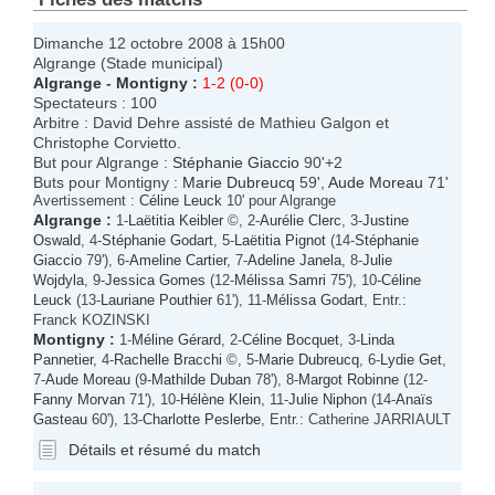
Dimanche 12 octobre 2008 à 15h00
Algrange (Stade municipal)
Algrange
-
Montigny
:
1-2 (0-0)
Spectateurs : 100
Arbitre : David Dehre assisté de Mathieu Galgon et
Christophe Corvietto.
But pour Algrange :
Stéphanie Giaccio
90'+2
Buts pour Montigny :
Marie Dubreucq
59',
Aude Moreau
71'
Avertissement :
Céline Leuck
10' pour Algrange
Algrange
:
1-
Laëtitia Keibler
©, 2-
Aurélie Clerc
, 3-
Justine
Oswald
, 4-
Stéphanie Godart
, 5-
Laëtitia Pignot
(14-
Stéphanie
Giaccio
79'), 6-
Ameline Cartier
, 7-
Adeline Janela
, 8-
Julie
Wojdyla
, 9-
Jessica Gomes
(12-
Mélissa Samri
75'), 10-
Céline
Leuck
(13-
Lauriane Pouthier
61'), 11-
Mélissa Godart
, Entr.:
Franck KOZINSKI
Montigny
:
1-
Méline Gérard
, 2-
Céline Bocquet
, 3-
Linda
Pannetier
, 4-
Rachelle Bracchi
©, 5-
Marie Dubreucq
, 6-
Lydie Get
,
7-
Aude Moreau
(9-
Mathilde Duban
78'), 8-
Margot Robinne
(12-
Fanny Morvan
71'), 10-
Hélène Klein
, 11-
Julie Niphon
(14-
Anaïs
Gasteau
60'), 13-
Charlotte Peslerbe
, Entr.: Catherine JARRIAULT
Détails et résumé du match