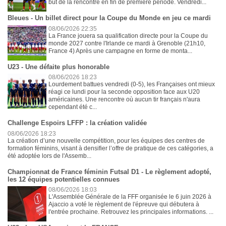
but de la rencontre en fin de première période. Vendredi...
Bleues - Un billet direct pour la Coupe du Monde en jeu ce mardi
08/06/2026 22:35
La France jouera sa qualification directe pour la Coupe du
monde 2027 contre l'Irlande ce mardi à Grenoble (21h10,
France 4) Après une campagne en forme de monta...
U23 - Une défaite plus honorable
08/06/2026 18:23
Lourdement battues vendredi (0-5), les Françaises ont mieux
réagi ce lundi pour la seconde opposition face aux U20
américaines. Une rencontre où aucun tir français n'aura
cependant été c...
Challenge Espoirs LFFP : la création validée
08/06/2026 18:23
La création d’une nouvelle compétition, pour les équipes des centres de
formation féminins, visant à densifier l’offre de pratique de ces catégories, a
été adoptée lors de l'Assemb...
Championnat de France féminin Futsal D1 - Le règlement adopté,
les 12 équipes potentielles connues
08/06/2026 18:03
L'Assemblée Générale de la FFF organisée le 6 juin 2026 à
Ajaccio a voté le règlement de l'épreuve qui débutera à
l'entrée prochaine. Retrouvez les principales informations. ...