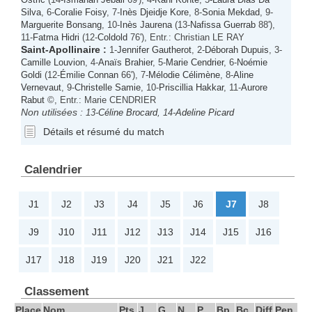
Silva
, 6-
Coralie Foisy
, 7-
Inès Djeidje Kore
, 8-
Sonia Mekdad
, 9-
Marguerite Bonsang
, 10-
Inès Jaurena
(13-
Nafissa Guerrab
88'),
11-
Fatma Hidri
(12-
Coldold
76'), Entr.: Christian LE RAY
Saint-Apollinaire
:
1-
Jennifer Gautherot
, 2-
Déborah Dupuis
, 3-
Camille Louvion
, 4-
Anaïs Brahier
, 5-
Marie Cendrier
, 6-
Noémie
Goldi
(12-
Émilie Connan
66'), 7-
Mélodie Célimène
, 8-
Aline
Vernevaut
, 9-
Christelle Samie
, 10-
Priscillia Hakkar
, 11-
Aurore
Rabut
©, Entr.: Marie CENDRIER
Non utilisées :
13-
Céline Brocard
, 14-
Adeline Picard
Détails et résumé du match
Calendrier
J1
J2
J3
J4
J5
J6
J7
J8
J9
J10
J11
J12
J13
J14
J15
J16
J17
J18
J19
J20
J21
J22
Classement
Place
Nom
Pts
J
G
N
P
Bp
Bc
Diff
Pen,