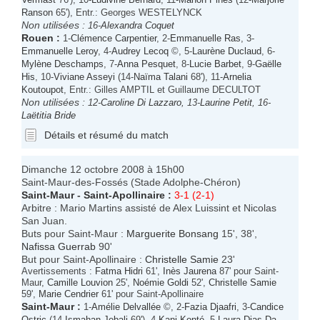
Ranson
65'), Entr.: Georges WESTELYNCK
Non utilisées :
16-
Alexandra Coquet
Rouen
:
1-
Clémence Carpentier
, 2-
Emmanuelle Ras
, 3-
Emmanuelle Leroy
, 4-
Audrey Lecoq
©, 5-
Laurène Duclaud
, 6-
Mylène Deschamps
, 7-
Anna Pesquet
, 8-
Lucie Barbet
, 9-
Gaëlle
His
, 10-
Viviane Asseyi
(14-
Naïma Talani
68'), 11-
Arnelia
Koutoupot
, Entr.: Gilles AMPTIL et Guillaume DECULTOT
Non utilisées :
12-
Caroline Di Lazzaro
, 13-
Laurine Petit
, 16-
Laëtitia Bride
Détails et résumé du match
Dimanche 12 octobre 2008 à 15h00
Saint-Maur-des-Fossés (Stade Adolphe-Chéron)
Saint-Maur
-
Saint-Apollinaire
:
3-1 (2-1)
Arbitre : Mario Martins assisté de Alex Luissint et Nicolas
San Juan.
Buts pour Saint-Maur :
Marguerite Bonsang
15', 38',
Nafissa Guerrab
90'
But pour Saint-Apollinaire :
Christelle Samie
23'
Avertissements :
Fatma Hidri
61',
Inès Jaurena
87' pour Saint-
Maur,
Camille Louvion
25',
Noémie Goldi
52',
Christelle Samie
59',
Marie Cendrier
61' pour Saint-Apollinaire
Saint-Maur
:
1-
Amélie Delvallée
©, 2-
Fazia Djaafri
, 3-
Candice
Ostric
(14-
Ismahan Jebali
69'), 4-
Kani Konté
, 5-
Laura Dias Da