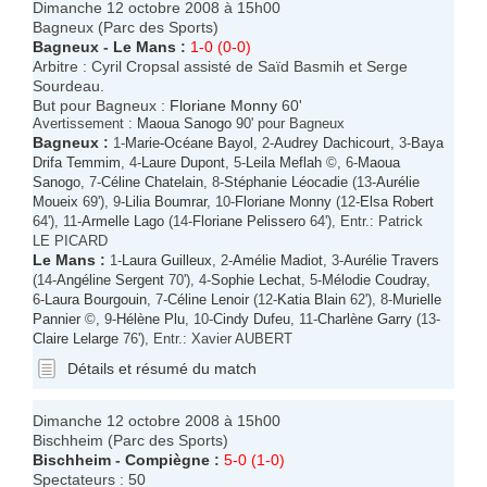
Dimanche 12 octobre 2008 à 15h00
Bagneux (Parc des Sports)
Bagneux
-
Le Mans
:
1-0 (0-0)
Arbitre : Cyril Cropsal assisté de Saïd Basmih et Serge
Sourdeau.
But pour Bagneux :
Floriane Monny
60'
Avertissement :
Maoua Sanogo
90' pour Bagneux
Bagneux
:
1-
Marie-Océane Bayol
, 2-
Audrey Dachicourt
, 3-
Baya
Drifa Temmim
, 4-
Laure Dupont
, 5-
Leila Meflah
©, 6-
Maoua
Sanogo
, 7-
Céline Chatelain
, 8-
Stéphanie Léocadie
(13-
Aurélie
Moueix
69'), 9-
Lilia Boumrar
, 10-
Floriane Monny
(12-
Elsa Robert
64'), 11-
Armelle Lago
(14-
Floriane Pelissero
64'), Entr.: Patrick
LE PICARD
Le Mans
:
1-
Laura Guilleux
, 2-
Amélie Madiot
, 3-
Aurélie Travers
(14-
Angéline Sergent
70'), 4-
Sophie Lechat
, 5-
Mélodie Coudray
,
6-
Laura Bourgouin
, 7-
Céline Lenoir
(12-
Katia Blain
62'), 8-
Murielle
Pannier
©, 9-
Hélène Plu
, 10-
Cindy Dufeu
, 11-
Charlène Garry
(13-
Claire Lelarge
76'), Entr.: Xavier AUBERT
Détails et résumé du match
Dimanche 12 octobre 2008 à 15h00
Bischheim (Parc des Sports)
Bischheim
-
Compiègne
:
5-0 (1-0)
Spectateurs : 50