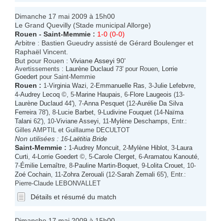
Dimanche 17 mai 2009 à 15h00
Le Grand Quevilly (Stade municipal Allorge)
Rouen
-
Saint-Memmie
:
1-0 (0-0)
Arbitre : Bastien Gueudry assisté de Gérard Boulenger et
Raphaël Vincent.
But pour Rouen :
Viviane Asseyi
90'
Avertissements :
Laurène Duclaud
73' pour Rouen,
Lorrie
Goedert
pour Saint-Memmie
Rouen
:
1-
Virginia Wazi
, 2-
Emmanuelle Ras
, 3-
Julie Lefebvre
,
4-
Audrey Lecoq
©, 5-
Marine Haupais
, 6-
Flore Laugeois
(13-
Laurène Duclaud
44'), 7-
Anna Pesquet
(12-
Aurélie Da Silva
Ferreira
78'), 8-
Lucie Barbet
, 9-
Ludivine Fouquet
(14-
Naïma
Talani
62'), 10-
Viviane Asseyi
, 11-
Mylène Deschamps
, Entr.:
Gilles AMPTIL et Guillaume DECULTOT
Non utilisées :
16-
Laëtitia Bride
Saint-Memmie
:
1-
Audrey Moncuit
, 2-
Mylène Hiblot
, 3-
Laura
Curti
, 4-
Lorrie Goedert
©, 5-
Carole Clerget
, 6-
Aramatou Kanouté
,
7-
Émilie Lemaître
, 8-
Pauline Martin-Boquet
, 9-
Lolita Crouet
, 10-
Zoé Cochain
, 11-
Zohra Zerouali
(12-
Sarah Zemali
65'), Entr.:
Pierre-Claude LEBONVALLET
Détails et résumé du match
Dimanche 17 mai 2009 à 15h00