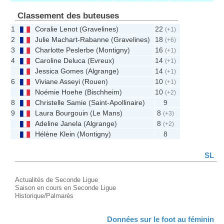
Classement des buteuses
1
Coralie Lenot
(
Gravelines
)
22
(+1)
2
Julie Machart-Rabanne
(
Gravelines
)
18
(+6)
3
Charlotte Peslerbe
(
Montigny
)
16
(+1)
4
Caroline Deluca
(
Evreux
)
14
(+1)
Jessica Gomes
(
Algrange
)
14
(+1)
6
Viviane Asseyi
(
Rouen
)
10
(+1)
Noémie Hoehe
(
Bischheim
)
10
(+2)
8
Christelle Samie
(
Saint-Apollinaire
)
9
9
Laura Bourgouin
(
Le Mans
)
8
(+3)
Adeline Janela
(
Algrange
)
8
(+2)
Hélène Klein
(
Montigny
)
8
SL
Actualités de Seconde Ligue
Saison en cours en Seconde Ligue
Historique/Palmarès
Données sur le foot au féminin