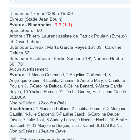
Dimanche 17 mai 2009 à 15h00
Evreux (Stade Jean Bouin)
Evreux
-
Bischheim
:
3-3 (1-1)
Spectateurs : 50
Arbitre : Thierry Laurent assisté de Patrick Poulain (Evreux)
et David Lehoux.
Buts pour Evreux :
Marta Garcia Reyes
15', 89',
Caroline
Deluca
52'
Buts pour Bischheim :
Émilie Saccenti
19',
Noémie Hoehe
66', 78'
Aucun avertissement
Evreux
:
1-
Marion Gourmaud
, 2-
Angéline Guillemard
, 3-
Angélique Guérin
, 4-
Laëtitia Chemin
, 5-
Aurélie Mary
, 6-
Charlotte
Poulain
©, 7-
Caroline Deluca
, 8-
Céline Benard
, 9-
Marta Garcia
Reyes
, 10-
Ysaline Hureau
, 11-
Léa Le Garrec
, Entr.: Jean-Claude
DELUCA
Non utilisées :
12-
Louisa Pirès
Bischheim
:
1-
Maryline Balland
, 2-
Laetitia Hummel
, 3-
Morgane
Gaudin
, 4-
Julie Saccenti
, 5-
Pauline Jaeck
, 6-
Caroline Deubel
Frison
, 7-
Julie Jost
, 8-
Audrey Lopez
, 9-
Noémie Hoehe
, 10-
Émilie
Saccenti
©, 11-
Marjolène Burgun
, Entr.: Kamel BELLAHCENE
Non utilisées :
13-
Laure Clavé
Détails et résumé du match