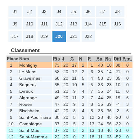
J1
J2
J3
J4
J5
J6
J7
J8
J9
J10
J11
J12
J13
J14
J15
J16
J17
J18
J19
J20
J21
J22
Classement
Place
Nom
Pts
J
G
N
P
Bp
Bc
Diff
Pen,
1
Montigny
73
20
17
2
1
48
10
38
0
2
Le Mans
58
20
12
2
6
35
14
21
0
3
Gravelines
58
20
11
5
4
58
23
35
0
4
Bagneux
55
20
10
5
5
33
23
10
0
5
Evreux
51
20
9
4
7
35
24
11
0
6
Algrange
49
20
11
2
7
44
25
19
6
7
Rouen
47
20
9
3
8
35
39
-4
3
8
Bischheim
42
20
8
4
8
38
36
2
6
9
Saint-Apollinaire
38
20
5
3
12
28
48
-20
0
10
Compiègne
37
20
5
2
13
24
56
-32
0
11
Saint-Maur
37
20
5
2
13
18
46
-28
0
12
Saint-Memmie
22
20
0
2
18
11
63
-52
0