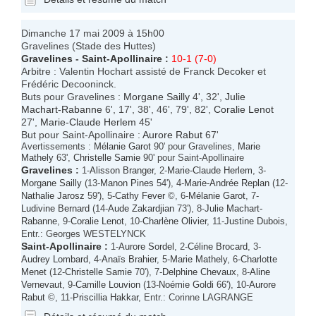
Dimanche 17 mai 2009 à 15h00
Gravelines (Stade des Huttes)
Gravelines
-
Saint-Apollinaire
:
10-1 (7-0)
Arbitre : Valentin Hochart assisté de Franck Decoker et
Frédéric Decooninck.
Buts pour Gravelines :
Morgane Sailly
4', 32',
Julie
Machart-Rabanne
6', 17', 38', 46', 79', 82',
Coralie Lenot
27',
Marie-Claude Herlem
45'
But pour Saint-Apollinaire :
Aurore Rabut
67'
Avertissements :
Mélanie Garot
90' pour Gravelines,
Marie
Mathely
63',
Christelle Samie
90' pour Saint-Apollinaire
Gravelines
:
1-
Alisson Branger
, 2-
Marie-Claude Herlem
, 3-
Morgane Sailly
(13-
Manon Pines
54'), 4-
Marie-Andrée Replan
(12-
Nathalie Jarosz
59'), 5-
Cathy Fever
©, 6-
Mélanie Garot
, 7-
Ludivine Bernard
(14-
Aude Zakardjian
73'), 8-
Julie Machart-
Rabanne
, 9-
Coralie Lenot
, 10-
Charlène Olivier
, 11-
Justine Dubois
,
Entr.: Georges WESTELYNCK
Saint-Apollinaire
:
1-
Aurore Sordel
, 2-
Céline Brocard
, 3-
Audrey Lombard
, 4-
Anaïs Brahier
, 5-
Marie Mathely
, 6-
Charlotte
Menet
(12-
Christelle Samie
70'), 7-
Delphine Chevaux
, 8-
Aline
Vernevaut
, 9-
Camille Louvion
(13-
Noémie Goldi
66'), 10-
Aurore
Rabut
©, 11-
Priscillia Hakkar
, Entr.: Corinne LAGRANGE