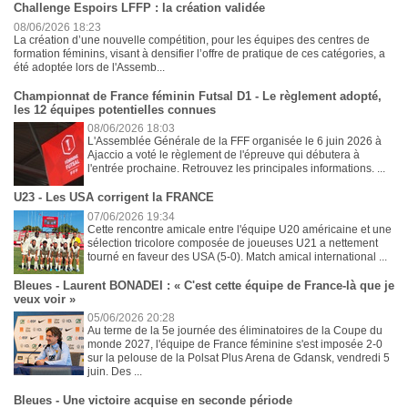
Challenge Espoirs LFFP : la création validée
08/06/2026 18:23
La création d’une nouvelle compétition, pour les équipes des centres de
formation féminins, visant à densifier l’offre de pratique de ces catégories, a
été adoptée lors de l'Assemb...
Championnat de France féminin Futsal D1 - Le règlement adopté,
les 12 équipes potentielles connues
08/06/2026 18:03
L'Assemblée Générale de la FFF organisée le 6 juin 2026 à
Ajaccio a voté le règlement de l'épreuve qui débutera à
l'entrée prochaine. Retrouvez les principales informations. ...
U23 - Les USA corrigent la FRANCE
07/06/2026 19:34
Cette rencontre amicale entre l'équipe U20 américaine et une
sélection tricolore composée de joueuses U21 a nettement
tourné en faveur des USA (5-0). Match amical international ...
Bleues - Laurent BONADEI : « C'est cette équipe de France-là que je
veux voir »
05/06/2026 20:28
Au terme de la 5e journée des éliminatoires de la Coupe du
monde 2027, l'équipe de France féminine s'est imposée 2-0
sur la pelouse de la Polsat Plus Arena de Gdansk, vendredi 5
juin. Des ...
Bleues - Une victoire acquise en seconde période