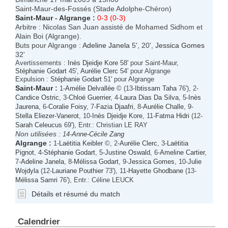
Saint-Maur-des-Fossés (Stade Adolphe-Chéron)
Saint-Maur
-
Algrange
:
0-3 (0-3)
Arbitre : Nicolas San Juan assisté de Mohamed Sidhom et
Alain Boi (Algrange).
Buts pour Algrange :
Adeline Janela
5', 20',
Jessica Gomes
32'
Avertissements :
Inès Djeidje Kore
58' pour Saint-Maur,
Stéphanie Godart
45',
Aurélie Clerc
54' pour Algrange
Expulsion :
Stéphanie Godart
51' pour Algrange
Saint-Maur
:
1-
Amélie Delvallée
© (13-
Ibtissam Taha
76'), 2-
Candice Ostric
, 3-
Chloé Guerrier
, 4-
Laura Dias Da Silva
, 5-
Inès
Jaurena
, 6-
Coralie Foisy
, 7-
Fazia Djaafri
, 8-
Aurélie Challe
, 9-
Stella Eliezer-Vanerot
, 10-
Inès Djeidje Kore
, 11-
Fatma Hidri
(12-
Sarah Celeucus
69'), Entr.: Christian LE RAY
Non utilisées :
14-
Anne-Cécile Zang
Algrange
:
1-
Laëtitia Keibler
©, 2-
Aurélie Clerc
, 3-
Laëtitia
Pignot
, 4-
Stéphanie Godart
, 5-
Justine Oswald
, 6-
Ameline Cartier
,
7-
Adeline Janela
, 8-
Mélissa Godart
, 9-
Jessica Gomes
, 10-
Julie
Wojdyla
(12-
Lauriane Pouthier
73'), 11-
Hayette Ghodbane
(13-
Mélissa Samri
76'), Entr.: Céline LEUCK
Détails et résumé du match
Calendrier