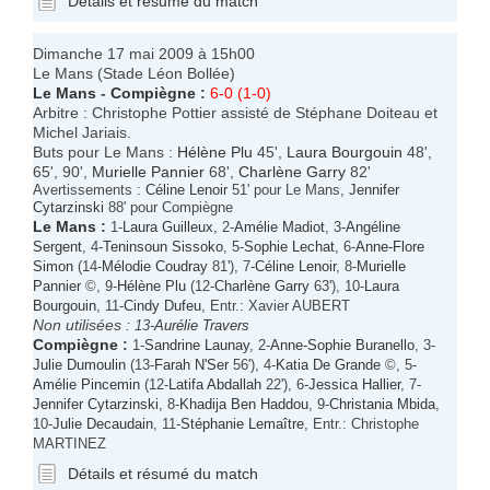
Détails et résumé du match
Dimanche 17 mai 2009 à 15h00
Le Mans (Stade Léon Bollée)
Le Mans
-
Compiègne
:
6-0 (1-0)
Arbitre : Christophe Pottier assisté de Stéphane Doiteau et
Michel Jariais.
Buts pour Le Mans :
Hélène Plu
45',
Laura Bourgouin
48',
65', 90',
Murielle Pannier
68',
Charlène Garry
82'
Avertissements :
Céline Lenoir
51' pour Le Mans,
Jennifer
Cytarzinski
88' pour Compiègne
Le Mans
:
1-
Laura Guilleux
, 2-
Amélie Madiot
, 3-
Angéline
Sergent
, 4-
Teninsoun Sissoko
, 5-
Sophie Lechat
, 6-
Anne-Flore
Simon
(14-
Mélodie Coudray
81'), 7-
Céline Lenoir
, 8-
Murielle
Pannier
©, 9-
Hélène Plu
(12-
Charlène Garry
63'), 10-
Laura
Bourgouin
, 11-
Cindy Dufeu
, Entr.: Xavier AUBERT
Non utilisées :
13-
Aurélie Travers
Compiègne
:
1-
Sandrine Launay
, 2-
Anne-Sophie Buranello
, 3-
Julie Dumoulin
(13-
Farah N'Ser
56'), 4-
Katia De Grande
©, 5-
Amélie Pincemin
(12-
Latifa Abdallah
22'), 6-
Jessica Hallier
, 7-
Jennifer Cytarzinski
, 8-
Khadija Ben Haddou
, 9-
Christania Mbida
,
10-
Julie Decaudain
, 11-
Stéphanie Lemaître
, Entr.: Christophe
MARTINEZ
Détails et résumé du match