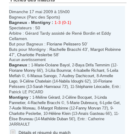
Dimanche 17 mai 2009 à 15h00
Bagneux (Parc des Sports)
Bagneux
-
Montigny
:
1-3 (0-1)
Spectateurs : 50
Arbitre : Gérard Tardy assisté de René Bordin et Eddy
Cellamen.
But pour Bagneux :
Floriane Pelissero
50'
Buts pour Montigny :
Rachelle Bracchi
43',
Margot Robinne
47',
Charlotte Peslerbe
58'
Aucun avertissement
Bagneux
:
1-
Marie-Océane Bayol
, 2-
Baya Drifa Temmim
(12-
Floriane Monny
66'), 3-
Lilia Boumrar
, 4-
Isabelle Richant
, 5-
Leila
Meflah
©, 6-
Maoua Sanogo
, 7-
Audrey Dachicourt
, 8-
Armelle
Lago
, 9-
Céline Chatelain
(14-
Nabila Idoughi
62'), 10-
Floriane
Pelissero
(13-
Sarah Hamraoui
73'), 11-
Stéphanie Léocadie
, Entr.:
Patrick LE PICARD
Montigny
:
1-
Méline Gérard
, 2-
Céline Bocquet
, 3-
Linda
Pannetier
, 4-
Rachelle Bracchi
©, 5-
Marie Dubreucq
, 6-
Lydie Get
,
7-
Aude Moreau
, 8-
Margot Robinne
(12-
Fanny Morvan
73'), 9-
Charlotte Peslerbe
, 10-
Hélène Klein
(13-
Anaïs Gasteau
66'), 11-
Élise Bruneau
(14-
Mathilde Duban
56'), Entr.: Catherine
JARRIAULT
Détails et résumé du match