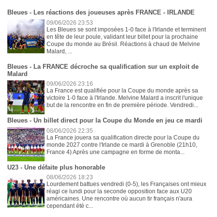
Bleues - Les réactions des joueuses après FRANCE - IRLANDE
09/06/2026 23:53
Les Bleues se sont imposées 1-0 face à l'Irlande et terminent
en tête de leur poule, validant leur billet pour la prochaine
Coupe du monde au Brésil. Réactions à chaud de Melvine
Malard, ...
Bleues - La FRANCE décroche sa qualification sur un exploit de
Malard
09/06/2026 23:16
La France est qualifiée pour la Coupe du monde après sa
victoire 1-0 face à l'Irlande. Melvine Malard a inscrit l'unique
but de la rencontre en fin de première période. Vendredi...
Bleues - Un billet direct pour la Coupe du Monde en jeu ce mardi
08/06/2026 22:35
La France jouera sa qualification directe pour la Coupe du
monde 2027 contre l'Irlande ce mardi à Grenoble (21h10,
France 4) Après une campagne en forme de monta...
U23 - Une défaite plus honorable
08/06/2026 18:23
Lourdement battues vendredi (0-5), les Françaises ont mieux
réagi ce lundi pour la seconde opposition face aux U20
américaines. Une rencontre où aucun tir français n'aura
cependant été c...