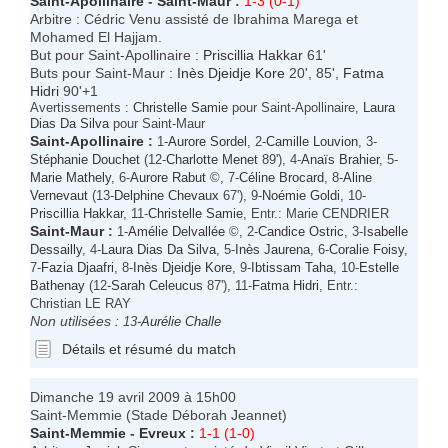
Saint-Apollinaire
-
Saint-Maur
:
1-3 (0-1)
Arbitre : Cédric Venu assisté de Ibrahima Marega et
Mohamed El Hajjam.
But pour Saint-Apollinaire :
Priscillia Hakkar
61'
Buts pour Saint-Maur :
Inès Djeidje Kore
20', 85',
Fatma
Hidri
90'+1
Avertissements :
Christelle Samie
pour Saint-Apollinaire,
Laura
Dias Da Silva
pour Saint-Maur
Saint-Apollinaire
:
1-
Aurore Sordel
, 2-
Camille Louvion
, 3-
Stéphanie Douchet
(12-
Charlotte Menet
89'), 4-
Anaïs Brahier
, 5-
Marie Mathely
, 6-
Aurore Rabut
©, 7-
Céline Brocard
, 8-
Aline
Vernevaut
(13-
Delphine Chevaux
67'), 9-
Noémie Goldi
, 10-
Priscillia Hakkar
, 11-
Christelle Samie
, Entr.: Marie CENDRIER
Saint-Maur
:
1-
Amélie Delvallée
©, 2-
Candice Ostric
, 3-
Isabelle
Dessailly
, 4-
Laura Dias Da Silva
, 5-
Inès Jaurena
, 6-
Coralie Foisy
,
7-
Fazia Djaafri
, 8-
Inès Djeidje Kore
, 9-
Ibtissam Taha
, 10-
Estelle
Bathenay
(12-
Sarah Celeucus
87'), 11-
Fatma Hidri
, Entr.:
Christian LE RAY
Non utilisées :
13-
Aurélie Challe
Détails et résumé du match
Dimanche 19 avril 2009 à 15h00
Saint-Memmie (Stade Déborah Jeannet)
Saint-Memmie
-
Evreux
:
1-1 (1-0)