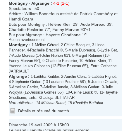
Montigny
-
Algrange
:
4-1 (2-1)
Spectateurs : 50
Arbitre : William Bonnefous assisté de Patrick Chambéry et
Hamdi Gzara.
Buts pour Montigny :
Hélène Klein
29',
Aude Moreau
39',
Charlotte Peslerbe
77',
Fanny Morvan
90'+1
But pour Algrange :
Hayette Ghodbane
19'
Aucun avertissement
Montigny
:
1-
Méline Gérard
, 2-
Céline Bocquet
, 3-
Linda
Pannetier
, 4-
Rachelle Bracchi
©, 5-
Marie Dubreucq
, 6-
Lydie Get
,
7-
Aude Moreau
(14-
Julie Niphon
81'), 8-
Margot Robinne
(13-
Fanny Morvan
65'), 9-
Charlotte Peslerbe
, 10-
Hélène Klein
, 11-
Yvonne Leuko Chibosso
(12-
Élise Bruneau
65'), Entr.: Catherine
JARRIAULT
Algrange
:
1-
Laëtitia Keibler
, 2-
Aurélie Clerc
, 3-
Laëtitia Pignot
,
4-
Stéphanie Godart
(13-
Lauriane Pouthier
58'), 5-
Justine Oswald
,
6-
Ameline Cartier
, 7-
Adeline Janela
, 8-
Mélissa Godart
, 9-
Julie
Wojdyla
(12-
Jessica Gomes
65'), 10-
Céline Leuck
©, 11-
Hayette
Ghodbane
, Entr.: Khadidja BETTAHAR
Non utilisées :
14-
Mélissa Samri
, 15-
Khadidja Bettahar
Détails et résumé du match
Dimanche 19 avril 2009 à 15h00
Le Grand Quevilly (Stade municipal Allorge)