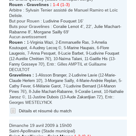
Rouen
-
Gravelines
:
1-4 (1-3)
Arbitre : Sylvain Tenier assisté de Manuel Ramiro et Loïc
Delisle.
But pour Rouen :
Ludivine Fouquet
16'
Buts pour Gravelines :
Coralie Lenot
4', 22',
Julie Machart-
Rabanne
8',
Morgane Sailly
69'
Aucun avertissement
Rouen
:
1-
Virginia Wazi
, 2-
Emmanuelle Ras
, 3-
Arnelia
Koutoupot
, 4-
Audrey Lecoq
©, 5-
Marine Haupais
, 6-
Flore
Laugeois
, 7-
Anna Pesquet
, 8-
Lucie Barbet
, 9-
Ludivine Fouquet
(12-
Aurélie Chrétien
76'), 10-
Naïma Talani
, 11-
Gaëlle His
(13-
Fanny Gosseye
70'), Entr.: Gilles AMPTIL et Guillaume
DECULTOT
Gravelines
:
1-
Alisson Branger
, 2-
Ludivine Lavie
(12-
Marie-
Claude Herlem
10'), 3-
Morgane Sailly
, 4-
Marie-Andrée Replan
, 5-
Cathy Fever
, 6-
Mélanie Garot
, 7-
Ludivine Bernard
(14-
Manon
Pines
76'), 8-
Julie Machart-Rabanne
, 9-
Coralie Lenot
, 10-
Nathalie
Jarosz
©, 11-
Justine Dubois
(13-
Aude Zakardjian
72'), Entr.:
Georges WESTELYNCK
Détails et résumé du match
Dimanche 19 avril 2009 à 15h00
Saint-Apollinaire (Stade municipal)