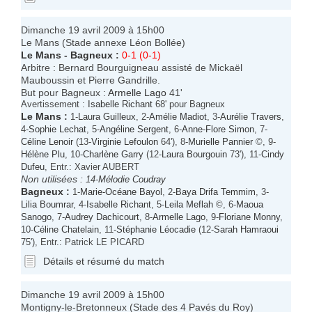
Dimanche 19 avril 2009 à 15h00
Le Mans (Stade annexe Léon Bollée)
Le Mans
-
Bagneux
:
0-1 (0-1)
Arbitre : Bernard Bourguigneau assisté de Mickaël
Mauboussin et Pierre Gandrille.
But pour Bagneux :
Armelle Lago
41'
Avertissement :
Isabelle Richant
68' pour Bagneux
Le Mans
:
1-
Laura Guilleux
, 2-
Amélie Madiot
, 3-
Aurélie Travers
,
4-
Sophie Lechat
, 5-
Angéline Sergent
, 6-
Anne-Flore Simon
, 7-
Céline Lenoir
(13-
Virginie Lefoulon
64'), 8-
Murielle Pannier
©, 9-
Hélène Plu
, 10-
Charlène Garry
(12-
Laura Bourgouin
73'), 11-
Cindy
Dufeu
, Entr.: Xavier AUBERT
Non utilisées :
14-
Mélodie Coudray
Bagneux
:
1-
Marie-Océane Bayol
, 2-
Baya Drifa Temmim
, 3-
Lilia Boumrar
, 4-
Isabelle Richant
, 5-
Leila Meflah
©, 6-
Maoua
Sanogo
, 7-
Audrey Dachicourt
, 8-
Armelle Lago
, 9-
Floriane Monny
,
10-
Céline Chatelain
, 11-
Stéphanie Léocadie
(12-
Sarah Hamraoui
75'), Entr.: Patrick LE PICARD
Détails et résumé du match
Dimanche 19 avril 2009 à 15h00
Montigny-le-Bretonneux (Stade des 4 Pavés du Roy)