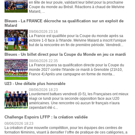
en tête de leur poule, validant leur billet pour la prochaine
Coupe du monde au Brésil. Réactions à chaud de Melvine
Malard, ...
Bleues - La FRANCE décroche sa qualification sur un exploit de
Malard
09/06/2026 23:16
La France est qualifiée pour la Coupe du monde après sa
victoire 1-0 face à l'Irlande. Melvine Malard a inscrit l'unique
but de la rencontre en fin de première période. Vendredi...
Bleues - Un billet direct pour la Coupe du Monde en jeu ce mardi
08/06/2026 22:35
La France jouera sa qualification directe pour la Coupe du
monde 2027 contre l'Irlande ce mardi à Grenoble (21h10,
France 4) Après une campagne en forme de monta...
U23 - Une défaite plus honorable
08/06/2026 18:23
Lourdement battues vendredi (0-5), les Françaises ont mieux
réagi ce lundi pour la seconde opposition face aux U20
américaines. Une rencontre où aucun tir français n'aura
cependant été c...
Challenge Espoirs LFFP : la création validée
08/06/2026 18:23
La création d’une nouvelle compétition, pour les équipes des centres de
formation féminins, visant à densifier l’offre de pratique de ces catégories, a