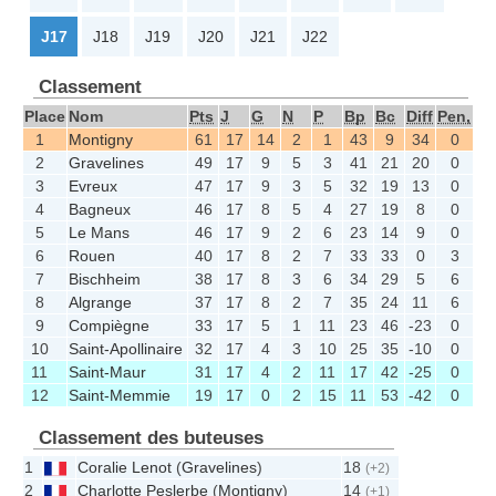
J17
J18
J19
J20
J21
J22
Classement
Place
Nom
Pts
J
G
N
P
Bp
Bc
Diff
Pen,
1
Montigny
61
17
14
2
1
43
9
34
0
2
Gravelines
49
17
9
5
3
41
21
20
0
3
Evreux
47
17
9
3
5
32
19
13
0
4
Bagneux
46
17
8
5
4
27
19
8
0
5
Le Mans
46
17
9
2
6
23
14
9
0
6
Rouen
40
17
8
2
7
33
33
0
3
7
Bischheim
38
17
8
3
6
34
29
5
6
8
Algrange
37
17
8
2
7
35
24
11
6
9
Compiègne
33
17
5
1
11
23
46
-23
0
10
Saint-Apollinaire
32
17
4
3
10
25
35
-10
0
11
Saint-Maur
31
17
4
2
11
17
42
-25
0
12
Saint-Memmie
19
17
0
2
15
11
53
-42
0
Classement des buteuses
1
Coralie Lenot
(
Gravelines
)
18
(+2)
2
Charlotte Peslerbe
(
Montigny
)
14
(+1)