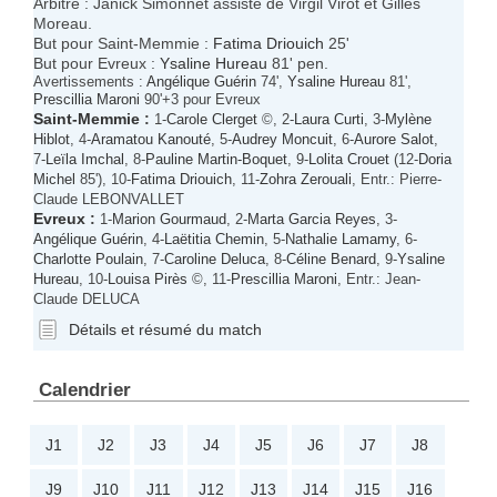
Arbitre : Janick Simonnet assisté de Virgil Virot et Gilles
Moreau.
But pour Saint-Memmie :
Fatima Driouich
25'
But pour Evreux :
Ysaline Hureau
81' pen.
Avertissements :
Angélique Guérin
74',
Ysaline Hureau
81',
Prescillia Maroni
90'+3 pour Evreux
Saint-Memmie
:
1-
Carole Clerget
©, 2-
Laura Curti
, 3-
Mylène
Hiblot
, 4-
Aramatou Kanouté
, 5-
Audrey Moncuit
, 6-
Aurore Salot
,
7-
Leïla Imchal
, 8-
Pauline Martin-Boquet
, 9-
Lolita Crouet
(12-
Doria
Michel
85'), 10-
Fatima Driouich
, 11-
Zohra Zerouali
, Entr.: Pierre-
Claude LEBONVALLET
Evreux
:
1-
Marion Gourmaud
, 2-
Marta Garcia Reyes
, 3-
Angélique Guérin
, 4-
Laëtitia Chemin
, 5-
Nathalie Lamamy
, 6-
Charlotte Poulain
, 7-
Caroline Deluca
, 8-
Céline Benard
, 9-
Ysaline
Hureau
, 10-
Louisa Pirès
©, 11-
Prescillia Maroni
, Entr.: Jean-
Claude DELUCA
Détails et résumé du match
Calendrier
J1
J2
J3
J4
J5
J6
J7
J8
J9
J10
J11
J12
J13
J14
J15
J16