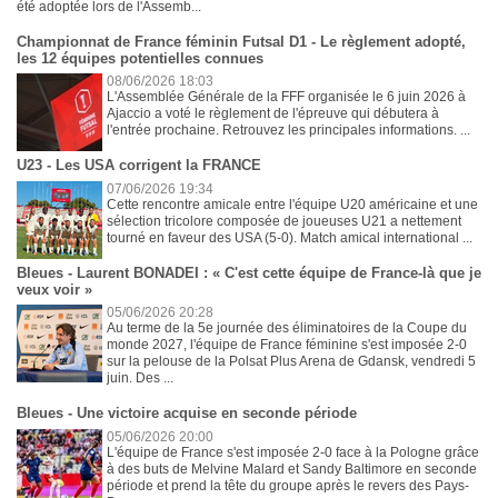
été adoptée lors de l'Assemb...
Championnat de France féminin Futsal D1 - Le règlement adopté,
les 12 équipes potentielles connues
08/06/2026 18:03
L'Assemblée Générale de la FFF organisée le 6 juin 2026 à
Ajaccio a voté le règlement de l'épreuve qui débutera à
l'entrée prochaine. Retrouvez les principales informations. ...
U23 - Les USA corrigent la FRANCE
07/06/2026 19:34
Cette rencontre amicale entre l'équipe U20 américaine et une
sélection tricolore composée de joueuses U21 a nettement
tourné en faveur des USA (5-0). Match amical international ...
Bleues - Laurent BONADEI : « C'est cette équipe de France-là que je
veux voir »
05/06/2026 20:28
Au terme de la 5e journée des éliminatoires de la Coupe du
monde 2027, l'équipe de France féminine s'est imposée 2-0
sur la pelouse de la Polsat Plus Arena de Gdansk, vendredi 5
juin. Des ...
Bleues - Une victoire acquise en seconde période
05/06/2026 20:00
L'équipe de France s'est imposée 2-0 face à la Pologne grâce
à des buts de Melvine Malard et Sandy Baltimore en seconde
période et prend la tête du groupe après le revers des Pays-